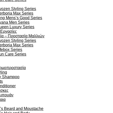
vozen Styling Series
erboria Max Series
ing Mens’s Good Series
yana Men Series
ueen Luxury Series
 Εργασίες
ία – Προστασία Μαλλιών
vozen Styling Series
erboria Max Series
ifebox Series
un Care Series
ρμοπροστασία
ling
y Shampoo
ts
nditioner
σκες
μπουάν
αια
’s Beard and Moustache