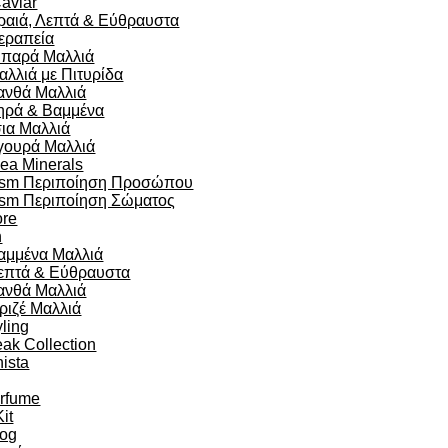
aviar
ραιά, Λεπτά & Εύθραυστα
εραπεία
ιπαρά Μαλλιά
αλλιά με Πιτυρίδα
ανθά Μαλλιά
ηρά & Βαμμένα
σια Μαλλιά
γουρά Μαλλιά
ea Minerals
sm Περιποίηση Προσώπου
sm Περιποίηση Σώματος
re
n
αμμένα Μαλλιά
επτά & Εύθραυστα
ανθά Μαλλιά
ριζέ Μαλλιά
yling
eak Collection
ista
arfume
Kit
og