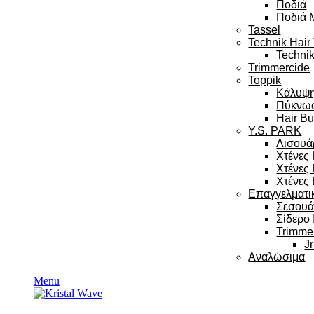
Ποδιά
Ποδιά 
Tassel
Technik Hair
Technik
Trimmercide
Toppik
Κάλυψ
Πύκνω
Hair Bu
Y.S. PARK
Λισουά
Χτένες
Χτένες
Χτένες 
Επαγγελματι
Σεσου
Σίδερο
Trimme
Jr
Αναλώσιμα
Menu