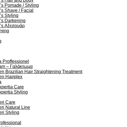
’s Hair and Body
s Pomade / Styling
s Shave / Facial
s Styling
’s Darkening
’s Αξεσουάρ
oming
g
a Proffessionel
am – Γαλάκτωμα
en Brazilian Hair Straightening Treatment
en Hairplex
a
xpertia Care
xpertia Styling
eri Care
eri Natural Line
eri Styling
rofessional