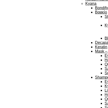
Kyana
Bondif
Βαφείο
S
K
B
Decap
Keratin
Mask –
E
H
Q
S
S
Shamp
E
K
L
H
Q
S
S