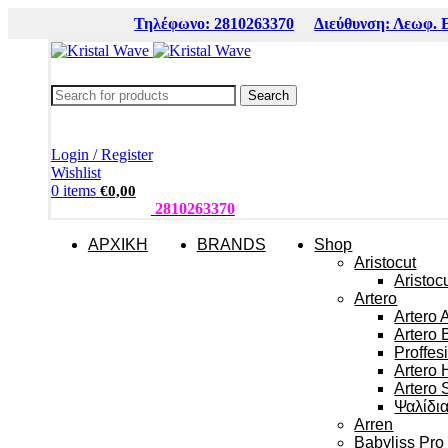
Τηλέφωνο: 2810263370
Διεύθυνση: Λεωφ. 
Search
Login / Register
Wishlist
0
items
€
0,00
ΤΗΛΕΦΩΝΑ:
2810263370
ΑΡΧΙΚΗ
BRANDS
Shop
Aristocut
Aristoc
Artero
Artero 
Artero 
Proffes
Artero 
Artero 
Ψαλίδι
Arren
Babyliss Pro