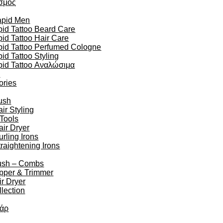
σμός
apid Men
id Tattoo Beard Care
id Tattoo Hair Care
pid Tattoo Perfumed Cologne
id Tattoo Styling
pid Tattoo Αναλώσιμα
n
ories
ush
r Styling
 Tools
air Dryer
urling Irons
traightening Irons
ush – Combs
ipper & Trimmer
r Dryer
lection
άρ