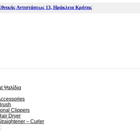
Εθνικής Αντιστάσεως 13, Ηράκλειο Κρήτης
ut Ψαλίδια
Accessories
Brush
ional Clippers
Hair Dryer
Straightener – Curler
α