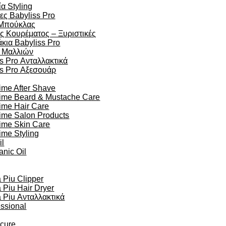
α Styling
ες Babyliss Pro
Μπούκλας
ς Κουρέματος – Ξυριστικές
κια Babyliss Pro
 Μαλλιών
s Pro Ανταλλακτικά
ss Pro Αξεσουάρ
ime After Shave
time Beard & Mustache Care
ime Hair Care
ime Salon Products
time Skin Care
ime Styling
il
anic Oil
Piu Clipper
Piu Hair Dryer
Piu Ανταλλακτικά
essional
ocure