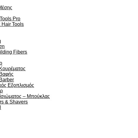
Μέσης
 Tools Pro
 Hair Tools
η
ση
ilding Fibers
ρ
 Κουρέματος
 Βαφής
Barber
κός Εξοπλισμός
άρ
 Ισιώματος – Μπούκλας
rs & Shavers
l