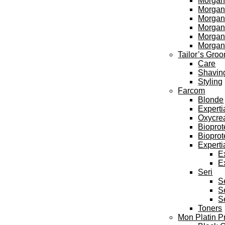
Morgan
Morgan’
Morgan’
Morgan’
Morgan
Morgan
Tailor’s Gro
Care
Shavin
Styling
Farcom
Blonde
Experti
Oxycre
Bioprot
Bioprot
Experti
E
E
Seri
S
S
S
Toners
Mon Platin P