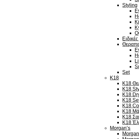
Styling
E
H
K
K
Q
Ειδικές
Θεραπε
E
H
L
S
Set
K18
K18 Θε
K18 Sty
K18 Dr
K18 Se
K18 Co
K18 Μά
K18 Σα
K18 Έλ
Morgan’s
Morgan