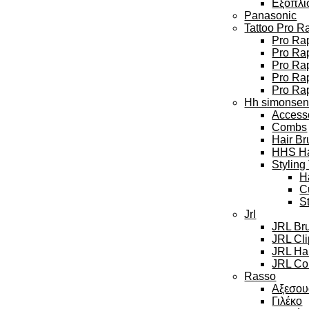
Εξοπλι
Panasonic
Tattoo Pro R
Pro Rap
Pro Rap
Pro Ra
Pro Rap
Pro Ra
Hh simonse
Access
Combs
Hair Br
HHS Hai
Styling
H
C
S
Jrl
JRL Br
JRL Cl
JRL Hai
JRL Col
Rasso
Αξεσου
Γιλέκο