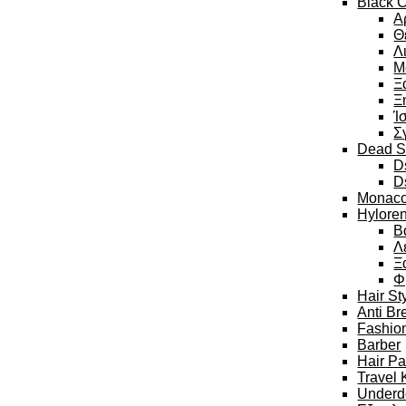
Black C
Α
Θ
Λ
Μ
Ξ
Ξ
Ί
Σ
Dead S
D
D
Monaco
Hylore
Β
Λ
Ξ
Φ
Hair St
Anti Br
Fashion
Barber
Hair P
Travel 
Underd