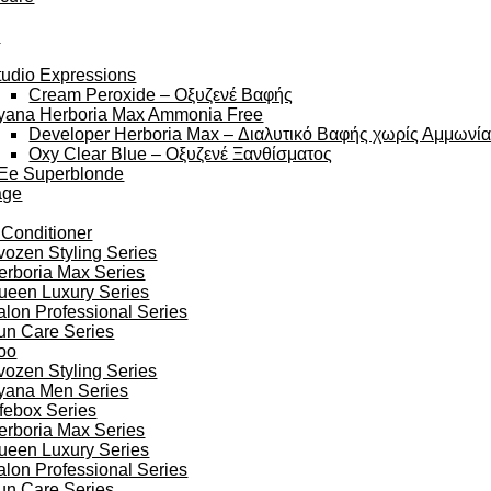
y
tudio Expressions
Cream Peroxide – Οξυζενέ Βαφής
yana Herboria Max Ammonia Free
Developer Herboria Max – Διαλυτικό Βαφής χωρίς Αμμωνί
Oxy Clear Blue – Οξυζενέ Ξανθίσματος
Ee Superblonde
age
 Conditioner
vozen Styling Series
erboria Max Series
ueen Luxury Series
alon Professional Series
un Care Series
oo
vozen Styling Series
yana Men Series
ifebox Series
erboria Max Series
ueen Luxury Series
alon Professional Series
un Care Series