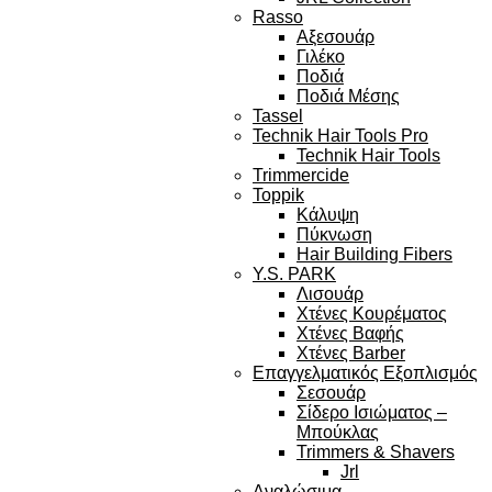
Rasso
Αξεσουάρ
Γιλέκο
Ποδιά
Ποδιά Μέσης
Tassel
Technik Hair Tools Pro
Technik Hair Tools
Trimmercide
Toppik
Κάλυψη
Πύκνωση
Hair Building Fibers
Y.S. PARK
Λισουάρ
Χτένες Κουρέματος
Χτένες Βαφής
Χτένες Barber
Επαγγελματικός Εξοπλισμός
Σεσουάρ
Σίδερο Ισιώματος –
Μπούκλας
Trimmers & Shavers
Jrl
Αναλώσιμα