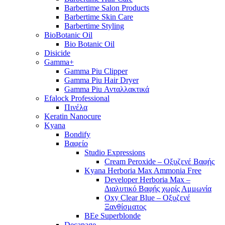
Barbertime Salon Products
Barbertime Skin Care
Barbertime Styling
BioBotanic Oil
Bio Botanic Oil
Disicide
Gamma+
Gamma Piu Clipper
Gamma Piu Hair Dryer
Gamma Piu Ανταλλακτικά
Efalock Professional
Πινέλα
Keratin Nanocure
Kyana
Bondify
Βαφείο
Studio Expressions
Cream Peroxide – Οξυζενέ Βαφής
Kyana Herboria Max Ammonia Free
Developer Herboria Max –
Διαλυτικό Βαφής χωρίς Αμμωνία
Oxy Clear Blue – Οξυζενέ
Ξανθίσματος
BEe Superblonde
Decapage