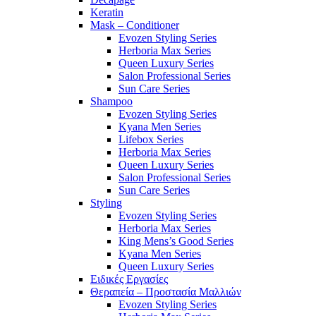
Keratin
Mask – Conditioner
Evozen Styling Series
Herboria Max Series
Queen Luxury Series
Salon Professional Series
Sun Care Series
Shampoo
Evozen Styling Series
Kyana Men Series
Lifebox Series
Herboria Max Series
Queen Luxury Series
Salon Professional Series
Sun Care Series
Styling
Evozen Styling Series
Herboria Max Series
King Mens’s Good Series
Kyana Men Series
Queen Luxury Series
Ειδικές Εργασίες
Θεραπεία – Προστασία Μαλλιών
Evozen Styling Series