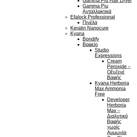
Gamma Piu Hair Dryer
Gamma Piu
Ανταλλακτικά
Efalock Professional
Πινέλα
Keratin Nanocure
Kyana
Bondify
Βαφείο
Studio
Expressions
Cream
Peroxide –
Οξυζενέ
Βαφής
Kyana Herboria
Max Ammonia
Free
Developer
Herboria
Max –
Διαλυτικό
Βαφής
χωρίς
Αμμωνία