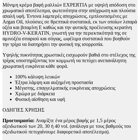
Μόνιμη κρέμα βαφή μαλλιών EXPERTIA με υψηλή απόδοση στο
χρωματικό αποτέλεσμα, φωτεινότητα στην απόχρωση και πλούσια
απαλή υφή. Έντονα λαμπερές αποχρώσεις, εμπλουτισμένες με
Argan Oil, πλούσιες σε θρεπτικά συστατικά, εκ των οποίων λιπαρά
οξέα και βιταμίνη Ε καθώς και την φυτικής προέλευσης κερατίνη
HYDRO-V-KERATIN, γνωστή για την περιεκτικότητά της σε
αμινοξέα σιταριού και σόγιας, ωφέλιμα συστατικά που βοηθούν
την τρίχα να διατηρήσει την φυσική της ισορροπία.
Υψηλής πυκνότητας χρωστικές εισχωρούν βαθιά στο στέλεχος της
τρίχας υποστηρίζοντας τον κομμωτή να πετύχει ανεπανάληπτη
χρωματική ευκρίνεια κάθε φορά.
100% κάλυψη λευκών
Έξτρα λάμψη και αυξημένη προστασία
Μέγιστης, επαγγελματικής ευκρίνειας αποχρώσεις
Χρώμα με διάρκεια
Φυσική αίσθηση και υφή
ΟΔΗΓΙΕΣ ΧΡΗΣΗΣ
Προετοιμασία:
Αναμίξτε ένα μέρος βαφής με 1,5 μέρος
οξειδωτικού των 20, 30 ή 40 vol. (ανάλογα με τους βαθμούς του
οξειδωτικού πετυχαίνουμε διαφορετικό αποτέλεσμα).