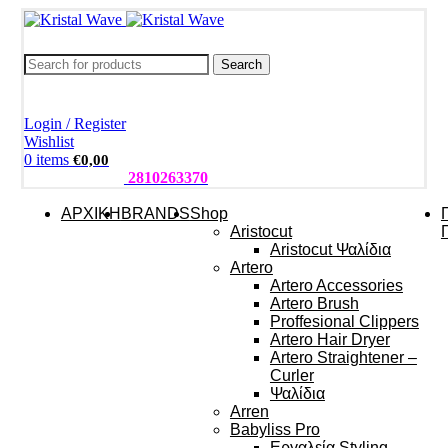
Search
Login / Register
Wishlist
0
items
€
0,00
ΤΗΛΕΦΩΝΑ:
2810263370
ΑΡΧΙΚΗ
BRANDS
Shop
Aristocut
Aristocut Ψαλίδια
Artero
Artero Accessories
Artero Brush
Proffesional Clippers
Artero Hair Dryer
Artero Straightener –
Curler
Ψαλίδια
Arren
Babyliss Pro
Εργαλεία Styling