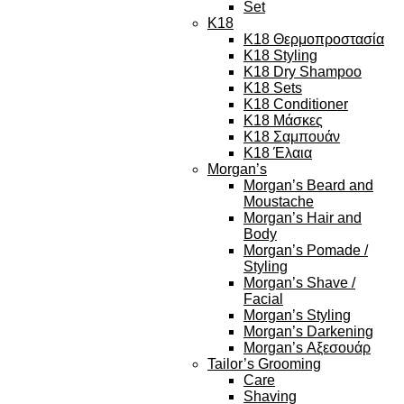
Set
K18
K18 Θερμοπροστασία
K18 Styling
K18 Dry Shampoo
K18 Sets
K18 Conditioner
K18 Μάσκες
K18 Σαμπουάν
K18 Έλαια
Morgan’s
Morgan’s Beard and
Moustache
Morgan’s Hair and
Body
Morgan’s Pomade /
Styling
Morgan’s Shave /
Facial
Morgan’s Styling
Morgan’s Darkening
Morgan’s Αξεσουάρ
Tailor’s Grooming
Care
Shaving