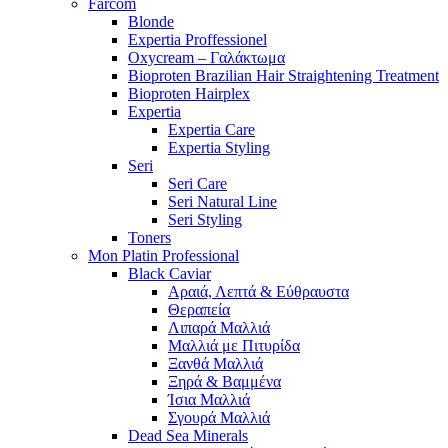
Farcom
Blonde
Expertia Proffessionel
Oxycream – Γαλάκτωμα
Bioproten Brazilian Hair Straightening Treatment
Bioproten Hairplex
Expertia
Expertia Care
Expertia Styling
Seri
Seri Care
Seri Natural Line
Seri Styling
Toners
Mon Platin Professional
Black Caviar
Αραιά, Λεπτά & Εύθραυστα
Θεραπεία
Λιπαρά Μαλλιά
Μαλλιά με Πιτυρίδα
Ξανθά Μαλλιά
Ξηρά & Βαμμένα
Ίσια Μαλλιά
Σγουρά Μαλλιά
Dead Sea Minerals