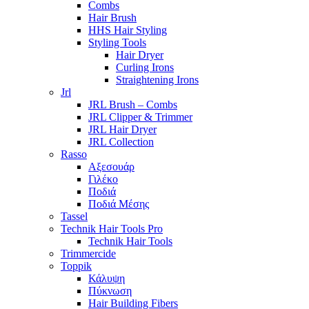
Combs
Hair Brush
HHS Hair Styling
Styling Tools
Hair Dryer
Curling Irons
Straightening Irons
Jrl
JRL Brush – Combs
JRL Clipper & Trimmer
JRL Hair Dryer
JRL Collection
Rasso
Αξεσουάρ
Γιλέκο
Ποδιά
Ποδιά Μέσης
Tassel
Technik Hair Tools Pro
Technik Hair Tools
Trimmercide
Toppik
Κάλυψη
Πύκνωση
Hair Building Fibers