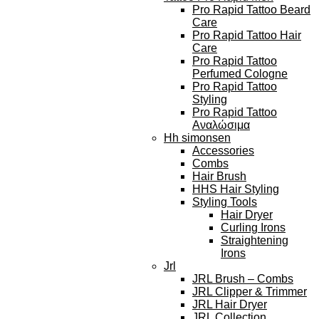
Pro Rapid Tattoo Beard
Care
Pro Rapid Tattoo Hair
Care
Pro Rapid Tattoo
Perfumed Cologne
Pro Rapid Tattoo
Styling
Pro Rapid Tattoo
Αναλώσιμα
Hh simonsen
Accessories
Combs
Hair Brush
HHS Hair Styling
Styling Tools
Hair Dryer
Curling Irons
Straightening
Irons
Jrl
JRL Brush – Combs
JRL Clipper & Trimmer
JRL Hair Dryer
JRL Collection