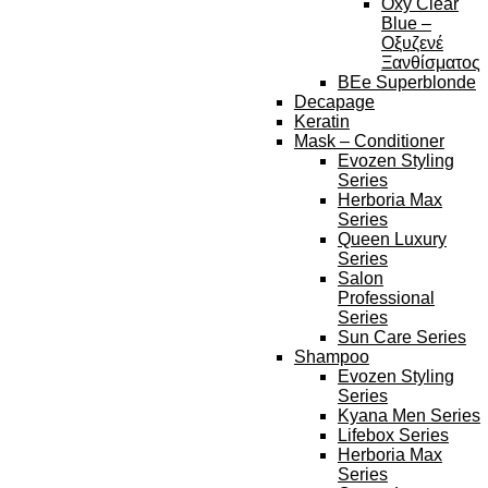
Oxy Clear
Blue –
Οξυζενέ
Ξανθίσματος
BEe Superblonde
Decapage
Keratin
Mask – Conditioner
Evozen Styling
Series
Herboria Max
Series
Queen Luxury
Series
Salon
Professional
Series
Sun Care Series
Shampoo
Evozen Styling
Series
Kyana Men Series
Lifebox Series
Herboria Max
Series