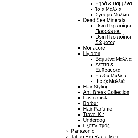
Ξηρά & Βαμμένα
Ίσια Μαλλιά
Σγουρά Μαλλιά
Dead Sea Minerals
Dsm Περιποίηση
Προσώπου
Dsm Περιποίηση
Σώματος
Monacore
Hyloren
Βαμμένα Μαλλιά
Λεπτά &
Εύθραυστα
Ξανθά Μαλλιά
Φριζέ Μαλλιά
Hair Styling
Anti Break Collection
Fashionista
Barber
Hair Parfume
Travel Kit
Underdog
Εξοπλισμός
Panasonic
Tattoo Pro Rapid Men