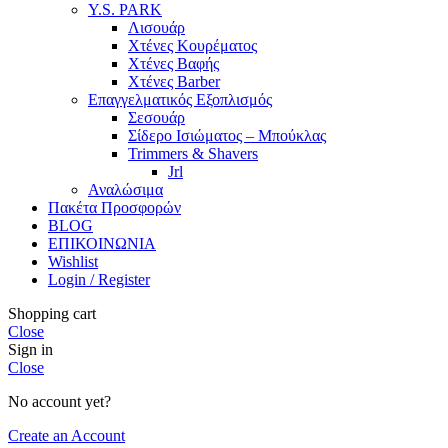
Y.S. PARK
Λισουάρ
Χτένες Κουρέματος
Χτένες Βαφής
Χτένες Barber
Επαγγελματικός Εξοπλισμός
Σεσουάρ
Σίδερο Ισιώματος – Μπούκλας
Trimmers & Shavers
Jrl
Αναλώσιμα
Πακέτα Προσφορών
BLOG
ΕΠΙΚΟΙΝΩΝΙΑ
Wishlist
Login / Register
Shopping cart
Close
Sign in
Close
No account yet?
Create an Account