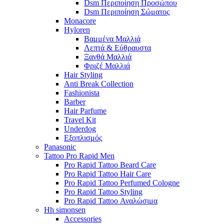
Dsm Περιποίηση Προσώπου
Dsm Περιποίηση Σώματος
Monacore
Hyloren
Βαμμένα Μαλλιά
Λεπτά & Εύθραυστα
Ξανθά Μαλλιά
Φριζέ Μαλλιά
Hair Styling
Anti Break Collection
Fashionista
Barber
Hair Parfume
Travel Kit
Underdog
Εξοπλισμός
Panasonic
Tattoo Pro Rapid Men
Pro Rapid Tattoo Beard Care
Pro Rapid Tattoo Hair Care
Pro Rapid Tattoo Perfumed Cologne
Pro Rapid Tattoo Styling
Pro Rapid Tattoo Αναλώσιμα
Hh simonsen
Accessories