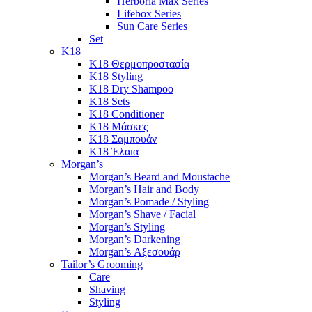
Herboria Max Series
Lifebox Series
Sun Care Series
Set
K18
K18 Θερμοπροστασία
K18 Styling
K18 Dry Shampoo
K18 Sets
K18 Conditioner
K18 Μάσκες
K18 Σαμπουάν
K18 Έλαια
Morgan’s
Morgan’s Beard and Moustache
Morgan’s Hair and Body
Morgan’s Pomade / Styling
Morgan’s Shave / Facial
Morgan’s Styling
Morgan’s Darkening
Morgan’s Αξεσουάρ
Tailor’s Grooming
Care
Shaving
Styling