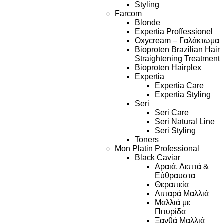
Styling
Farcom
Blonde
Expertia Proffessionel
Oxycream – Γαλάκτωμα
Bioproten Brazilian Hair
Straightening Treatment
Bioproten Hairplex
Expertia
Expertia Care
Expertia Styling
Seri
Seri Care
Seri Natural Line
Seri Styling
Toners
Mon Platin Professional
Black Caviar
Αραιά, Λεπτά &
Εύθραυστα
Θεραπεία
Λιπαρά Μαλλιά
Μαλλιά με
Πιτυρίδα
Ξανθά Μαλλιά