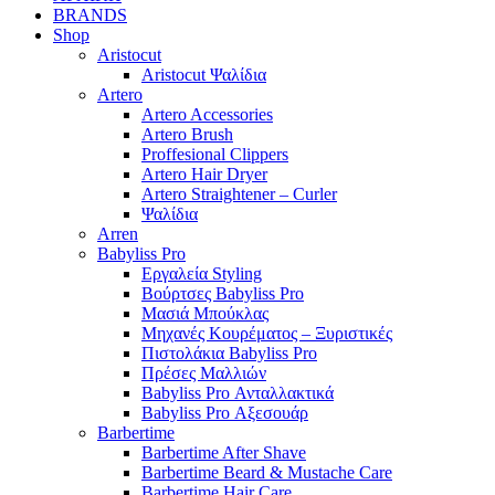
BRANDS
Shop
Aristocut
Aristocut Ψαλίδια
Artero
Artero Accessories
Artero Brush
Proffesional Clippers
Artero Hair Dryer
Artero Straightener – Curler
Ψαλίδια
Arren
Babyliss Pro
Εργαλεία Styling
Βούρτσες Babyliss Pro
Μασιά Μπούκλας
Μηχανές Κουρέματος – Ξυριστικές
Πιστολάκια Babyliss Pro
Πρέσες Μαλλιών
Babyliss Pro Ανταλλακτικά
Babyliss Pro Αξεσουάρ
Barbertime
Barbertime After Shave
Barbertime Beard & Mustache Care
Barbertime Hair Care