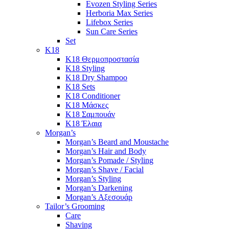
Evozen Styling Series
Herboria Max Series
Lifebox Series
Sun Care Series
Set
K18
K18 Θερμοπροστασία
K18 Styling
K18 Dry Shampoo
K18 Sets
K18 Conditioner
K18 Μάσκες
K18 Σαμπουάν
K18 Έλαια
Morgan’s
Morgan’s Beard and Moustache
Morgan’s Hair and Body
Morgan’s Pomade / Styling
Morgan’s Shave / Facial
Morgan’s Styling
Morgan’s Darkening
Morgan’s Αξεσουάρ
Tailor’s Grooming
Care
Shaving