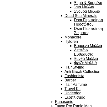
Ξηρά & Βαμμένα
Ίσια Μαλλιά
Σγουρά Μαλλιά
Dead Sea Minerals
Dsm Περιποίηση
Προσώπου
Dsm Περιποίηση
Σώματος
Monacore
Hyloren
Βαμμένα Μαλλιά
Λεπτά &
Εύθραυστα
Ξανθά Μαλλιά
Φριζέ Μαλλιά
Hair Styling
Anti Break Collection
Fashionista
Barber
Hair Parfume
Travel Kit
Underdog
Εξοπλισμός
Panasonic
Tattoo Pro Rapid Men