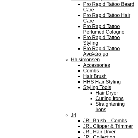
Pro Rapid Tattoo Beard
Care
Pro Rapid Tattoo Hair
Care
Pro Rapid Tattoo
Perfumed Cologne
Pro Rapid Tattoo
Styling
Pro Rapid Tattoo
Αναλώσιμα
Hh simonsen
Accessories
Combs
Hair Brush
HHS Hair Styling
Styling Tools
Hair Dryer
Curling Irons
Straightening
Irons
Jrl
JRL Brush – Combs
JRL Clipper & Trimmer
JRL Hair Dryer
JRL Collection