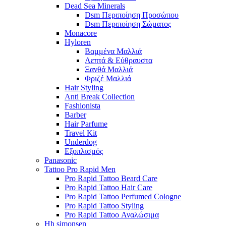
Dead Sea Minerals
Dsm Περιποίηση Προσώπου
Dsm Περιποίηση Σώματος
Monacore
Hyloren
Βαμμένα Μαλλιά
Λεπτά & Εύθραυστα
Ξανθά Μαλλιά
Φριζέ Μαλλιά
Hair Styling
Anti Break Collection
Fashionista
Barber
Hair Parfume
Travel Kit
Underdog
Εξοπλισμός
Panasonic
Tattoo Pro Rapid Men
Pro Rapid Tattoo Beard Care
Pro Rapid Tattoo Hair Care
Pro Rapid Tattoo Perfumed Cologne
Pro Rapid Tattoo Styling
Pro Rapid Tattoo Αναλώσιμα
Hh simonsen