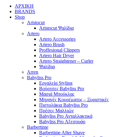
ΑΡΧΙΚΗ
BRANDS
Shop
Aristocut
Aristocut Ψαλίδια
Artero
Artero Accessories
Artero Brush
Proffesional Clippers
Artero Hair Dryer
Artero Straightener – Curler
Ψαλίδια
Arren
Babyliss Pro
Εργαλεία Styling
Βούρτσες Babyliss Pro
Μασιά Μπούκλας
Μηχανές Κουρέματος – Ξυριστικές
Πιστολάκια Babyliss Pro
Πρέσες Μαλλιών
Babyliss Pro Ανταλλακτικά
Babyliss Pro Αξεσουάρ
Barbertime
Barbertime After Shave