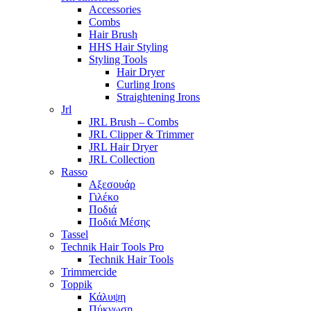
Accessories
Combs
Hair Brush
HHS Hair Styling
Styling Tools
Hair Dryer
Curling Irons
Straightening Irons
Jrl
JRL Brush – Combs
JRL Clipper & Trimmer
JRL Hair Dryer
JRL Collection
Rasso
Αξεσουάρ
Γιλέκο
Ποδιά
Ποδιά Μέσης
Tassel
Technik Hair Tools Pro
Technik Hair Tools
Trimmercide
Toppik
Κάλυψη
Πύκνωση