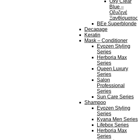
Oxy Clear
Blue –
Οξυζενέ
Ξανθίσματος
BEe Superblonde
Decapage
Keratin
Mask – Conditioner
Evozen Styling
Series
Herboria Max
Series
Queen Luxury
Series
Salon
Professional
Series
Sun Care Series
Shampoo
Evozen Styling
Series
Kyana Men Series
Lifebox Series
Herboria Max
Series