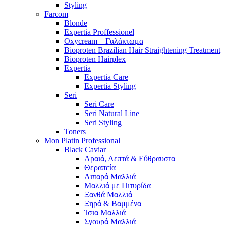
Styling
Farcom
Blonde
Expertia Proffessionel
Oxycream – Γαλάκτωμα
Bioproten Brazilian Hair Straightening Treatment
Bioproten Hairplex
Expertia
Expertia Care
Expertia Styling
Seri
Seri Care
Seri Natural Line
Seri Styling
Toners
Mon Platin Professional
Black Caviar
Αραιά, Λεπτά & Εύθραυστα
Θεραπεία
Λιπαρά Μαλλιά
Μαλλιά με Πιτυρίδα
Ξανθά Μαλλιά
Ξηρά & Βαμμένα
Ίσια Μαλλιά
Σγουρά Μαλλιά