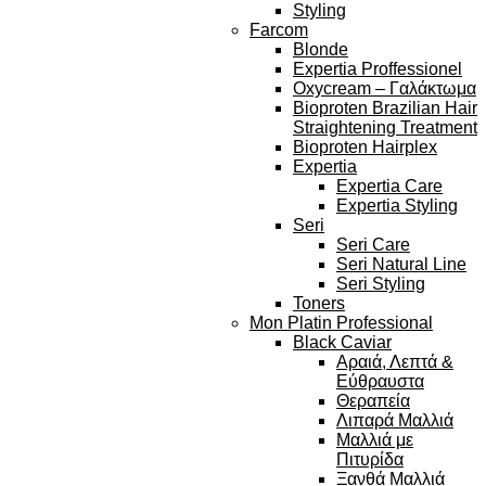
Styling
Farcom
Blonde
Expertia Proffessionel
Oxycream – Γαλάκτωμα
Bioproten Brazilian Hair
Straightening Treatment
Bioproten Hairplex
Expertia
Expertia Care
Expertia Styling
Seri
Seri Care
Seri Natural Line
Seri Styling
Toners
Mon Platin Professional
Black Caviar
Αραιά, Λεπτά &
Εύθραυστα
Θεραπεία
Λιπαρά Μαλλιά
Μαλλιά με
Πιτυρίδα
Ξανθά Μαλλιά