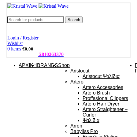
Search
Login / Register
Wishlist
0
items
€
0,00
ΤΗΛΕΦΩΝΑ:
2810263370
ΑΡΧΙΚΗ
BRANDS
Shop
Aristocut
Aristocut Ψαλίδια
Artero
Artero Accessories
Artero Brush
Proffesional Clippers
Artero Hair Dryer
Artero Straightener –
Curler
Ψαλίδια
Arren
Babyliss Pro
Εργαλεία Styling