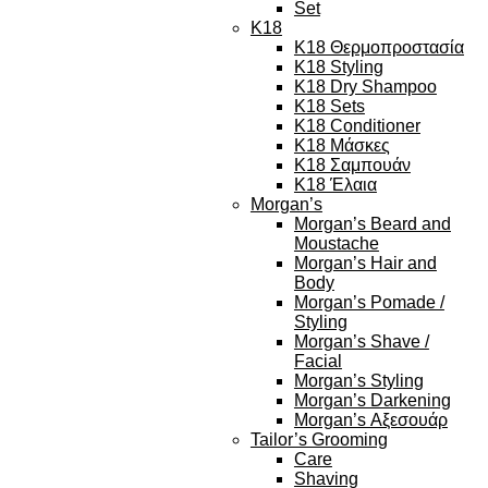
Set
K18
K18 Θερμοπροστασία
K18 Styling
K18 Dry Shampoo
K18 Sets
K18 Conditioner
K18 Μάσκες
K18 Σαμπουάν
K18 Έλαια
Morgan’s
Morgan’s Beard and
Moustache
Morgan’s Hair and
Body
Morgan’s Pomade /
Styling
Morgan’s Shave /
Facial
Morgan’s Styling
Morgan’s Darkening
Morgan’s Αξεσουάρ
Tailor’s Grooming
Care
Shaving