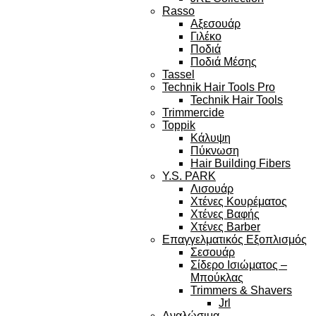
Rasso
Αξεσουάρ
Γιλέκο
Ποδιά
Ποδιά Μέσης
Tassel
Technik Hair Tools Pro
Technik Hair Tools
Trimmercide
Toppik
Κάλυψη
Πύκνωση
Hair Building Fibers
Y.S. PARK
Λισουάρ
Χτένες Κουρέματος
Χτένες Βαφής
Χτένες Barber
Επαγγελματικός Εξοπλισμός
Σεσουάρ
Σίδερο Ισιώματος –
Μπούκλας
Trimmers & Shavers
Jrl
Αναλώσιμα