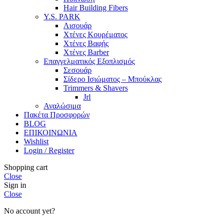
Hair Building Fibers
Y.S. PARK
Λισουάρ
Χτένες Κουρέματος
Χτένες Βαφής
Χτένες Barber
Επαγγελματικός Εξοπλισμός
Σεσουάρ
Σίδερο Ισιώματος – Μπούκλας
Trimmers & Shavers
Jrl
Αναλώσιμα
Πακέτα Προσφορών
BLOG
ΕΠΙΚΟΙΝΩΝΙΑ
Wishlist
Login / Register
Shopping cart
Close
Sign in
Close
No account yet?