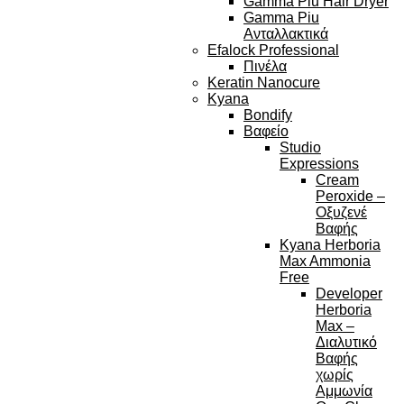
Gamma Piu Hair Dryer
Gamma Piu
Ανταλλακτικά
Efalock Professional
Πινέλα
Keratin Nanocure
Kyana
Bondify
Βαφείο
Studio
Expressions
Cream
Peroxide –
Οξυζενέ
Βαφής
Kyana Herboria
Max Ammonia
Free
Developer
Herboria
Max –
Διαλυτικό
Βαφής
χωρίς
Αμμωνία