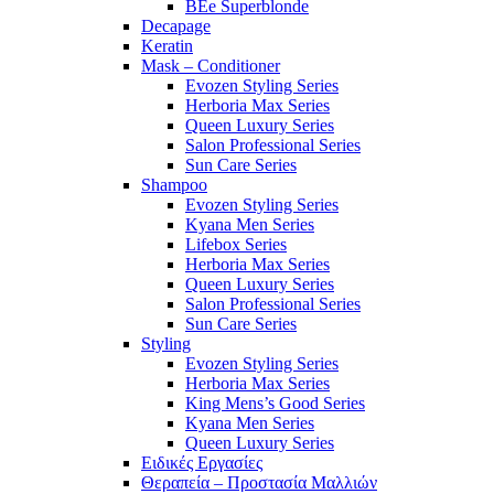
BEe Superblonde
Decapage
Keratin
Mask – Conditioner
Evozen Styling Series
Herboria Max Series
Queen Luxury Series
Salon Professional Series
Sun Care Series
Shampoo
Evozen Styling Series
Kyana Men Series
Lifebox Series
Herboria Max Series
Queen Luxury Series
Salon Professional Series
Sun Care Series
Styling
Evozen Styling Series
Herboria Max Series
King Mens’s Good Series
Kyana Men Series
Queen Luxury Series
Ειδικές Εργασίες
Θεραπεία – Προστασία Μαλλιών