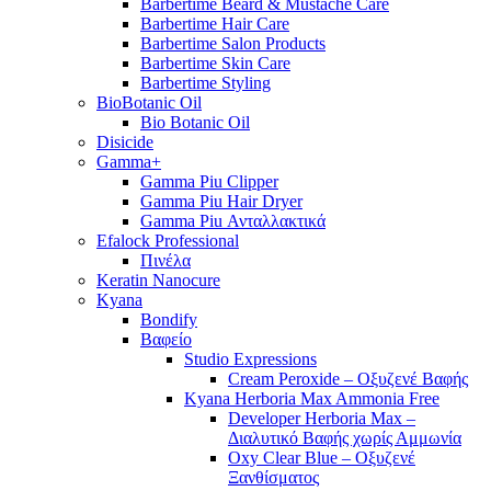
Barbertime Beard & Mustache Care
Barbertime Hair Care
Barbertime Salon Products
Barbertime Skin Care
Barbertime Styling
BioBotanic Oil
Bio Botanic Oil
Disicide
Gamma+
Gamma Piu Clipper
Gamma Piu Hair Dryer
Gamma Piu Ανταλλακτικά
Efalock Professional
Πινέλα
Keratin Nanocure
Kyana
Bondify
Βαφείο
Studio Expressions
Cream Peroxide – Οξυζενέ Βαφής
Kyana Herboria Max Ammonia Free
Developer Herboria Max –
Διαλυτικό Βαφής χωρίς Αμμωνία
Oxy Clear Blue – Οξυζενέ
Ξανθίσματος