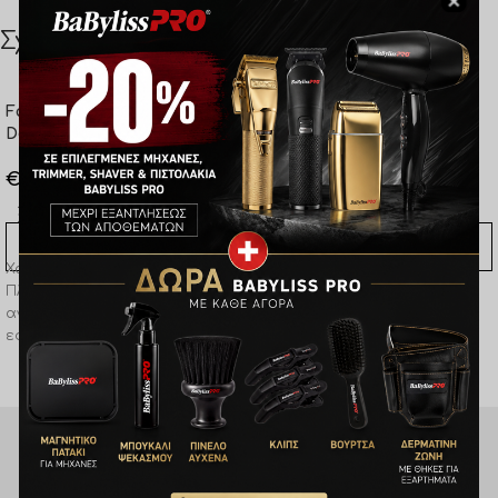
Σχετικά προϊόντα
Farcom Proffesional Cream
Farcom Proffesional Cream
Developer 3% 10vol 100ml
Developer 6% 20vol 100ml
€
1,30
€
1,30
ΠΡΟΣΘΉΚΗ ΣΤΟ ΚΑΛΆΘΙ
ΠΡΟΣΘΉΚΗ ΣΤΟ ΚΑΛΆΘΙ
Χαρακτηριστικά &
Χαρακτηριστικά &
Πλεονεκτήματα Εύκολο στην
Πλεονεκτήματα Εύκολο στην
ανάμιξη. Ευκολία στην
ανάμιξη. Ευκολία στην
εφαρμογή. Για βαφή στον ίδιο
εφαρμογή. Ξάνοιγμα έως 2
τόνο & βαφή με τα Expertia
τόνους.
Fashion