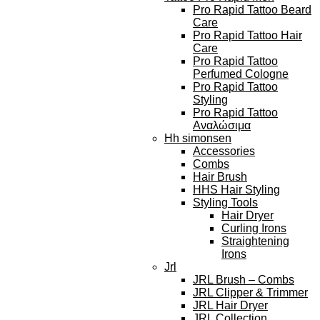
Pro Rapid Tattoo Beard
Care
Pro Rapid Tattoo Hair
Care
Pro Rapid Tattoo
Perfumed Cologne
Pro Rapid Tattoo
Styling
Pro Rapid Tattoo
Αναλώσιμα
Hh simonsen
Accessories
Combs
Hair Brush
HHS Hair Styling
Styling Tools
Hair Dryer
Curling Irons
Straightening
Irons
Jrl
JRL Brush – Combs
JRL Clipper & Trimmer
JRL Hair Dryer
JRL Collection