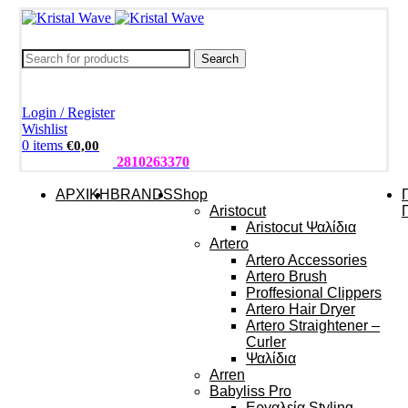
Search
Login / Register
Wishlist
0
items
€
0,00
ΤΗΛΕΦΩΝΑ:
2810263370
ΑΡΧΙΚΗ
BRANDS
Shop
Aristocut
Aristocut Ψαλίδια
Artero
Artero Accessories
Artero Brush
Proffesional Clippers
Artero Hair Dryer
Artero Straightener –
Curler
Ψαλίδια
Arren
Babyliss Pro
Εργαλεία Styling