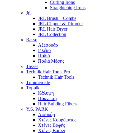
Curling Irons
Straightening Irons
Jrl
JRL Brush – Combs
JRL Clipper & Trimmer
JRL Hair Dryer
JRL Collection
Rasso
Αξεσουάρ
Γιλέκο
Ποδιά
Ποδιά Μέσης
Tassel
Technik Hair Tools Pro
Technik Hair Tools
Trimmercide
Toppik
Κάλυψη
Πύκνωση
Hair Building Fibers
Y.S. PARK
Λισουάρ
Χτένες Κουρέματος
Χτένες Βαφής
Χτένες Barber