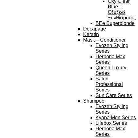
Oxy Clear
Blue –
Οξυζενέ
Ξανθίσματος
BEe Superblonde
Decapage
Keratin
Mask – Conditioner
Evozen Styling
Series
Herboria Max
Series
Queen Luxury
Series
Salon
Professional
Series
Sun Care Series
Shampoo
Evozen Styling
Series
Kyana Men Series
Lifebox Series
Herboria Max
Series