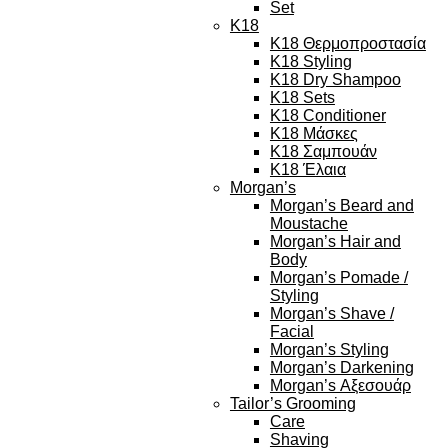
Set
K18
K18 Θερμοπροστασία
K18 Styling
K18 Dry Shampoo
K18 Sets
K18 Conditioner
K18 Μάσκες
K18 Σαμπουάν
K18 Έλαια
Morgan’s
Morgan’s Beard and
Moustache
Morgan’s Hair and
Body
Morgan’s Pomade /
Styling
Morgan’s Shave /
Facial
Morgan’s Styling
Morgan’s Darkening
Morgan’s Αξεσουάρ
Tailor’s Grooming
Care
Shaving