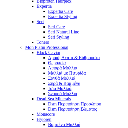
Bioproten Hairplex
Expertia
Expertia Care
Expertia Styling
Seri
Seri Care
Seri Natural Line
Seri Styling
Toners
Mon Platin Professional
Black Caviar
Αραιά, Λεπτά & Εύθραυστα
Θεραπεία
Λιπαρά Μαλλιά
Μαλλιά με Πιτυρίδα
Ξανθά Μαλλιά
Ξηρά & Βαμμένα
Ίσια Μαλλιά
Σγουρά Μαλλιά
Dead Sea Minerals
Dsm Περιποίηση Προσώπου
Dsm Περιποίηση Σώματος
Monacore
Hyloren
Βαμμένα Μαλλιά