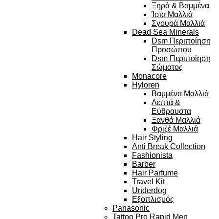
Ξηρά & Βαμμένα
Ίσια Μαλλιά
Σγουρά Μαλλιά
Dead Sea Minerals
Dsm Περιποίηση
Προσώπου
Dsm Περιποίηση
Σώματος
Monacore
Hyloren
Βαμμένα Μαλλιά
Λεπτά &
Εύθραυστα
Ξανθά Μαλλιά
Φριζέ Μαλλιά
Hair Styling
Anti Break Collection
Fashionista
Barber
Hair Parfume
Travel Kit
Underdog
Εξοπλισμός
Panasonic
Tattoo Pro Rapid Men