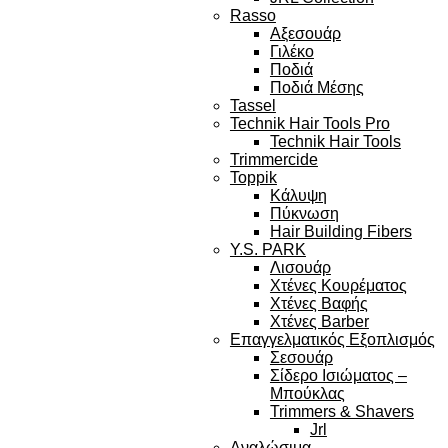
Rasso
Αξεσουάρ
Γιλέκο
Ποδιά
Ποδιά Μέσης
Tassel
Technik Hair Tools Pro
Technik Hair Tools
Trimmercide
Toppik
Κάλυψη
Πύκνωση
Hair Building Fibers
Y.S. PARK
Λισουάρ
Χτένες Κουρέματος
Χτένες Βαφής
Χτένες Barber
Επαγγελματικός Εξοπλισμός
Σεσουάρ
Σίδερο Ισιώματος –
Μπούκλας
Trimmers & Shavers
Jrl
Αναλώσιμα