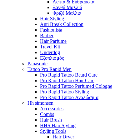
Λεπτά & Εύθραυστα
Ξανθά Μαλλιά
Φριζέ Μαλλιά
Hair Styling
Anti Break Collection
Fashionista
Barber
Hair Parfume
Travel Kit
Underdog
Εξοπλισμός
Panasonic
Tattoo Pro Rapid Men
Pro Rapid Tattoo Beard Care
Pro Rapid Tattoo Hair Care
Pro Rapid Tattoo Perfumed Cologne
Pro Rapid Tattoo Styling
Pro Rapid Tattoo Αναλώσιμα
Hh simonsen
Accessories
Combs
Hair Brush
HHS Hair Styling
Styling Tools
Hair Dryer