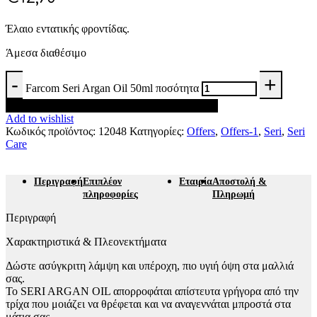
Έλαιο εντατικής φροντίδας.
Άμεσα διαθέσιμο
Farcom Seri Argan Oil 50ml ποσότητα
Προσθήκη στο καλάθι
Add to wishlist
Κωδικός προϊόντος:
12048
Κατηγορίες:
Offers
,
Offers-1
,
Seri
,
Seri
Care
Περιγραφή
Επιπλέον
Εταιρία
Αποστολή &
πληροφορίες
Πληρωμή
Περιγραφή
Χαρακτηριστικά & Πλεονεκτήματα
Δώστε ασύγκριτη λάμψη και υπέροχη, πιο υγιή όψη στα μαλλιά
σας.
Το SERI ARGAN OIL απορροφάται απίστευτα γρήγορα από την
τρίχα που μοιάζει να θρέφεται και να αναγεννάται μπροστά στα
μάτια σας.