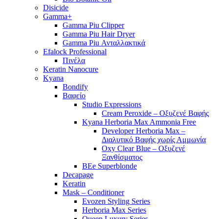
Disicide
Gamma+
Gamma Piu Clipper
Gamma Piu Hair Dryer
Gamma Piu Ανταλλακτικά
Efalock Professional
Πινέλα
Keratin Nanocure
Kyana
Bondify
Βαφείο
Studio Expressions
Cream Peroxide – Οξυζενέ Βαφής
Kyana Herboria Max Ammonia Free
Developer Herboria Max –
Διαλυτικό Βαφής χωρίς Αμμωνία
Oxy Clear Blue – Οξυζενέ
Ξανθίσματος
BEe Superblonde
Decapage
Keratin
Mask – Conditioner
Evozen Styling Series
Herboria Max Series
Queen Luxury Series