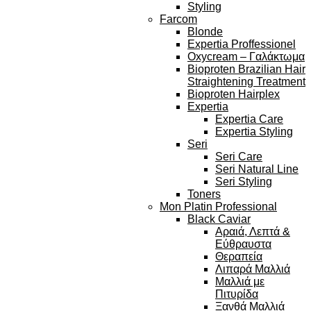
Styling
Farcom
Blonde
Expertia Proffessionel
Oxycream – Γαλάκτωμα
Bioproten Brazilian Hair
Straightening Treatment
Bioproten Hairplex
Expertia
Expertia Care
Expertia Styling
Seri
Seri Care
Seri Natural Line
Seri Styling
Toners
Mon Platin Professional
Black Caviar
Αραιά, Λεπτά &
Εύθραυστα
Θεραπεία
Λιπαρά Μαλλιά
Μαλλιά με
Πιτυρίδα
Ξανθά Μαλλιά