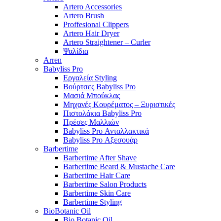
Artero Accessories
Artero Brush
Proffesional Clippers
Artero Hair Dryer
Artero Straightener – Curler
Ψαλίδια
Arren
Babyliss Pro
Εργαλεία Styling
Βούρτσες Babyliss Pro
Μασιά Μπούκλας
Μηχανές Κουρέματος – Ξυριστικές
Πιστολάκια Babyliss Pro
Πρέσες Μαλλιών
Babyliss Pro Ανταλλακτικά
Babyliss Pro Αξεσουάρ
Barbertime
Barbertime After Shave
Barbertime Beard & Mustache Care
Barbertime Hair Care
Barbertime Salon Products
Barbertime Skin Care
Barbertime Styling
BioBotanic Oil
Bio Botanic Oil