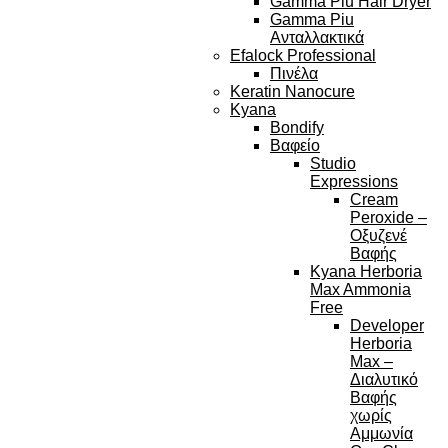
Gamma Piu Hair Dryer
Gamma Piu
Ανταλλακτικά
Efalock Professional
Πινέλα
Keratin Nanocure
Kyana
Bondify
Βαφείο
Studio
Expressions
Cream
Peroxide –
Οξυζενέ
Βαφής
Kyana Herboria
Max Ammonia
Free
Developer
Herboria
Max –
Διαλυτικό
Βαφής
χωρίς
Αμμωνία