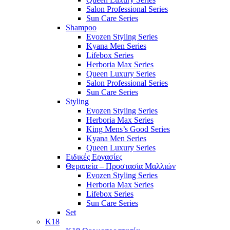
Salon Professional Series
Sun Care Series
Shampoo
Evozen Styling Series
Kyana Men Series
Lifebox Series
Herboria Max Series
Queen Luxury Series
Salon Professional Series
Sun Care Series
Styling
Evozen Styling Series
Herboria Max Series
King Mens’s Good Series
Kyana Men Series
Queen Luxury Series
Ειδικές Εργασίες
Θεραπεία – Προστασία Μαλλιών
Evozen Styling Series
Herboria Max Series
Lifebox Series
Sun Care Series
Set
K18