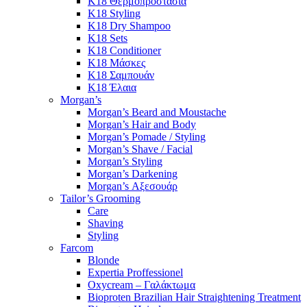
K18 Θερμοπροστασία
K18 Styling
K18 Dry Shampoo
K18 Sets
K18 Conditioner
K18 Μάσκες
K18 Σαμπουάν
K18 Έλαια
Morgan’s
Morgan’s Beard and Moustache
Morgan’s Hair and Body
Morgan’s Pomade / Styling
Morgan’s Shave / Facial
Morgan’s Styling
Morgan’s Darkening
Morgan’s Αξεσουάρ
Tailor’s Grooming
Care
Shaving
Styling
Farcom
Blonde
Expertia Proffessionel
Oxycream – Γαλάκτωμα
Bioproten Brazilian Hair Straightening Treatment