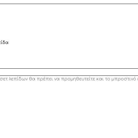
πίδα
σετ λεπίδων θα πρέπει να προμηθευτείτε και το μπροστινό
α