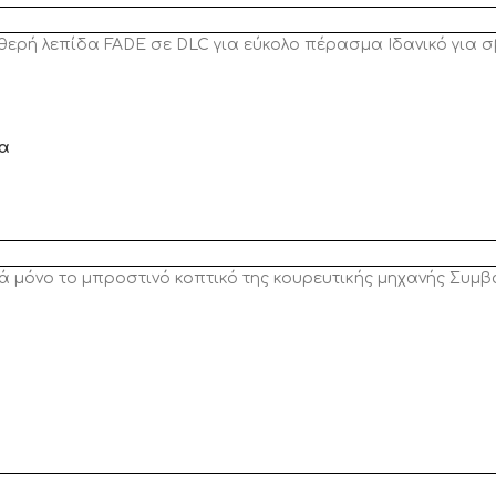
αθερή λεπίδα FADE σε DLC για εύκολο πέρασμα Ιδανικό για
δα
ά μόνο το μπροστινό κοπτικό της κουρευτικής μηχανής Συμβα