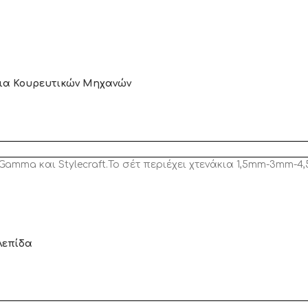
κια Κουρευτικών Μηχανών
 Gamma και Stylecraft.Το σέτ περιέχει χτενάκια 1,5mm-3mm-
λεπίδα