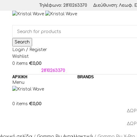
Τηλέφωνο: 2810263370
Διεύθυνση: Λεωφ. Ε
Search
Login / Register
Wishlist
€
0,00
0
items
ΤΗΛΕΦΩΝΑ:
2810263370
ΑΡΧΙΚΗ
BRANDS
Menu
€
0,00
0
items
ΔΩΡ
ΔΩΡ
Αρχική σελίδα
Gamma Piu Ανταλλακτικά
Gamma Piu X-Pro 