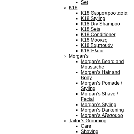
Set
K18
K18 Θερμοπροστασία
K18 Styling
K18 Dry Shampoo
K18 Sets
K18 Conditioner
K18 Μάσκες
K18 Σαμπουάν
K18 Έλαια
Morgan’s
Morgan’s Beard and
Moustache
Morgan’s Hair and
Body
Morgan’s Pomade /
Styling
Morgan’s Shave /
Facial
Morgan’s Styling
Morgan’s Darkening
Morgan’s Αξεσουάρ
Tailor’s Grooming
Care
Shaving