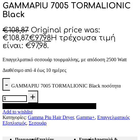
GAMMAPIU 7005 TORMALIONIC
Black
€
108,87
Original price was:
€108,87.
€
97,98
Η τρέχουσα τιμή
είναι: €97,98.
Επαγγελματικό σεσουάρ τουρμαλίνης, με απόδοση 2500 Watt
Διαθέσιμο από 4 έως 10 ημέρες
GAMMAPIU 7005 TORMALIONIC Black ποσότητα
Προσθήκη στο καλάθι
Add to wishlist
Κατηγορίες:
Gamma Piu Hair Dryer
,
Gamma+
,
Επαγγελματικός
Εξοπλισμός
,
Σεσουάρ
Περιγραφή
Επιπλέον
Εταιρία
Αποστολή &