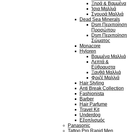
Ξηρά & Βαμμένα
Ίσια Μαλλιά
Σγουρά Μαλλιά
Dead Sea Minerals
Dsm Περιποίηση
Προσώπου
Dsm Περιποίηση
Σώματος
Monacore
Hyloren
Βαμμένα Μαλλιά
Λεπτά &
Εύθραυστα
Ξανθά Μαλλιά
Φριζέ Μαλλιά
Hair Styling
Anti Break Collection
Fashionista
Barber
Hair Parfume
Travel Kit
Underdog
Εξοπλισμός
Panasonic
Tattoo Pro Rapid Men