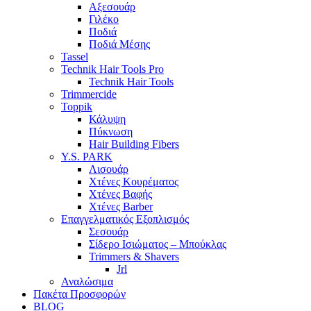
Αξεσουάρ
Γιλέκο
Ποδιά
Ποδιά Μέσης
Tassel
Technik Hair Tools Pro
Technik Hair Tools
Trimmercide
Toppik
Κάλυψη
Πύκνωση
Hair Building Fibers
Y.S. PARK
Λισουάρ
Χτένες Κουρέματος
Χτένες Βαφής
Χτένες Barber
Επαγγελματικός Εξοπλισμός
Σεσουάρ
Σίδερο Ισιώματος – Μπούκλας
Trimmers & Shavers
Jrl
Αναλώσιμα
Πακέτα Προσφορών
BLOG