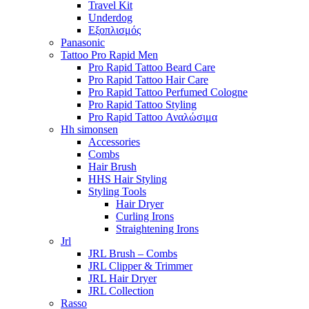
Travel Kit
Underdog
Εξοπλισμός
Panasonic
Tattoo Pro Rapid Men
Pro Rapid Tattoo Beard Care
Pro Rapid Tattoo Hair Care
Pro Rapid Tattoo Perfumed Cologne
Pro Rapid Tattoo Styling
Pro Rapid Tattoo Αναλώσιμα
Hh simonsen
Accessories
Combs
Hair Brush
HHS Hair Styling
Styling Tools
Hair Dryer
Curling Irons
Straightening Irons
Jrl
JRL Brush – Combs
JRL Clipper & Trimmer
JRL Hair Dryer
JRL Collection
Rasso