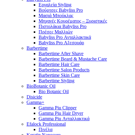
Εργαλεία Styling
Βούρτσες Babyliss Pro
Μασιά Μπούκλας
Μηχανές Κουρέματος – Ξυριστικές
Πιστολάκια Babyliss Pro
Πρέσες Μαλλιών
Babyliss Pro Ανταλλακτικά
Babyliss Pro Αξεσουάρ
Barbertime
Barbertime After Shave
Barbertime Beard & Mustache Care
Barbertime Hair Care
Barbertime Salon Products
Barbertime Skin Care
Barbertime Styling
BioBotanic Oil
Bio Botanic Oil
Disicide
Gamma+
Gamma Piu Clipper
Gamma Piu Hair Dryer
Gamma Piu Ανταλλακτικά
Efalock Professional
Πινέλα
Keratin Nanocure