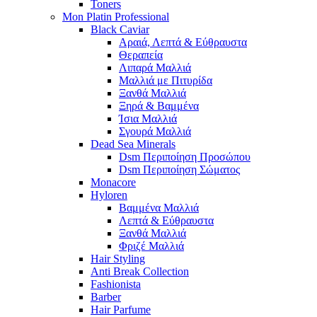
Toners
Mon Platin Professional
Black Caviar
Αραιά, Λεπτά & Εύθραυστα
Θεραπεία
Λιπαρά Μαλλιά
Μαλλιά με Πιτυρίδα
Ξανθά Μαλλιά
Ξηρά & Βαμμένα
Ίσια Μαλλιά
Σγουρά Μαλλιά
Dead Sea Minerals
Dsm Περιποίηση Προσώπου
Dsm Περιποίηση Σώματος
Monacore
Hyloren
Βαμμένα Μαλλιά
Λεπτά & Εύθραυστα
Ξανθά Μαλλιά
Φριζέ Μαλλιά
Hair Styling
Anti Break Collection
Fashionista
Barber
Hair Parfume