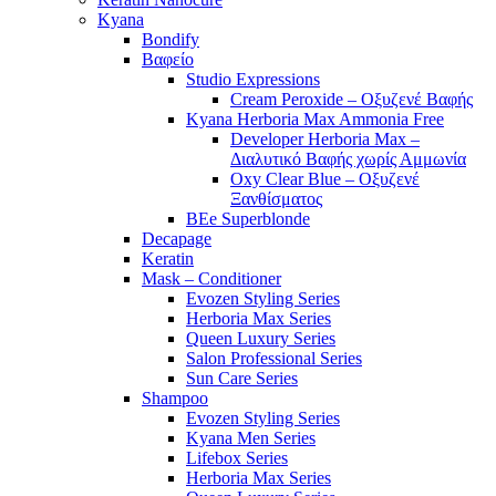
Kyana
Bondify
Βαφείο
Studio Expressions
Cream Peroxide – Οξυζενέ Βαφής
Kyana Herboria Max Ammonia Free
Developer Herboria Max –
Διαλυτικό Βαφής χωρίς Αμμωνία
Oxy Clear Blue – Οξυζενέ
Ξανθίσματος
BEe Superblonde
Decapage
Keratin
Mask – Conditioner
Evozen Styling Series
Herboria Max Series
Queen Luxury Series
Salon Professional Series
Sun Care Series
Shampoo
Evozen Styling Series
Kyana Men Series
Lifebox Series
Herboria Max Series