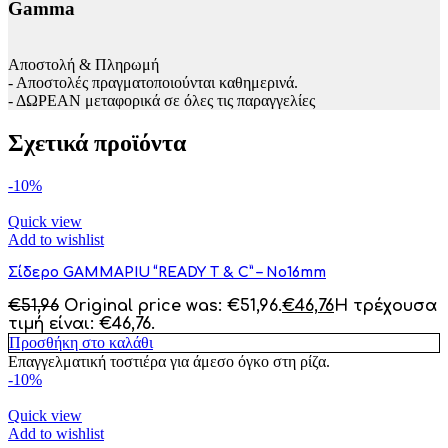
Gamma
Αποστολή & Πληρωμή
- Αποστολές πραγματοποιούνται καθημερινά.
- ΔΩΡΕΑΝ μεταφορικά σε όλες τις παραγγελίες
Σχετικά προϊόντα
-10%
Quick view
Add to wishlist
Σίδερο GAMMAPIU “READY T & C” – No16mm
€
51,96
Original price was: €51,96.
€
46,76
Η τρέχουσα
τιμή είναι: €46,76.
Προσθήκη στο καλάθι
Επαγγελματική τοστιέρα για άμεσο όγκο στη ρίζα.
-10%
Quick view
Add to wishlist