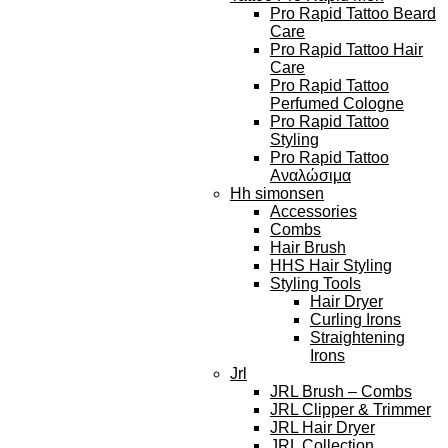
Pro Rapid Tattoo Beard
Care
Pro Rapid Tattoo Hair
Care
Pro Rapid Tattoo
Perfumed Cologne
Pro Rapid Tattoo
Styling
Pro Rapid Tattoo
Αναλώσιμα
Hh simonsen
Accessories
Combs
Hair Brush
HHS Hair Styling
Styling Tools
Hair Dryer
Curling Irons
Straightening
Irons
Jrl
JRL Brush – Combs
JRL Clipper & Trimmer
JRL Hair Dryer
JRL Collection