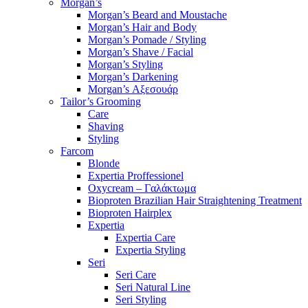
Morgan’s
Morgan’s Beard and Moustache
Morgan’s Hair and Body
Morgan’s Pomade / Styling
Morgan’s Shave / Facial
Morgan’s Styling
Morgan’s Darkening
Morgan’s Αξεσουάρ
Tailor’s Grooming
Care
Shaving
Styling
Farcom
Blonde
Expertia Proffessionel
Oxycream – Γαλάκτωμα
Bioproten Brazilian Hair Straightening Treatment
Bioproten Hairplex
Expertia
Expertia Care
Expertia Styling
Seri
Seri Care
Seri Natural Line
Seri Styling