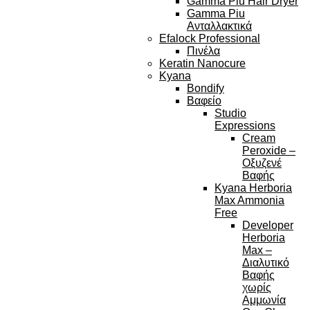
Gamma Piu Hair Dryer
Gamma Piu
Ανταλλακτικά
Efalock Professional
Πινέλα
Keratin Nanocure
Kyana
Bondify
Βαφείο
Studio
Expressions
Cream
Peroxide –
Οξυζενέ
Βαφής
Kyana Herboria
Max Ammonia
Free
Developer
Herboria
Max –
Διαλυτικό
Βαφής
χωρίς
Αμμωνία