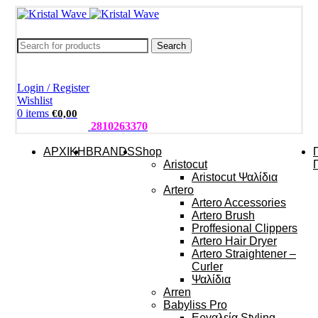
Search
Login / Register
Wishlist
0
items
€
0,00
ΤΗΛΕΦΩΝΑ:
2810263370
ΑΡΧΙΚΗ
BRANDS
Shop
Aristocut
Aristocut Ψαλίδια
Artero
Artero Accessories
Artero Brush
Proffesional Clippers
Artero Hair Dryer
Artero Straightener –
Curler
Ψαλίδια
Arren
Babyliss Pro
Εργαλεία Styling