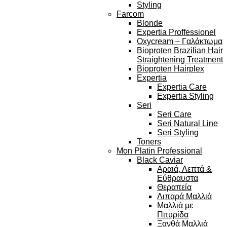
Styling
Farcom
Blonde
Expertia Proffessionel
Oxycream – Γαλάκτωμα
Bioproten Brazilian Hair
Straightening Treatment
Bioproten Hairplex
Expertia
Expertia Care
Expertia Styling
Seri
Seri Care
Seri Natural Line
Seri Styling
Toners
Mon Platin Professional
Black Caviar
Αραιά, Λεπτά &
Εύθραυστα
Θεραπεία
Λιπαρά Μαλλιά
Μαλλιά με
Πιτυρίδα
Ξανθά Μαλλιά