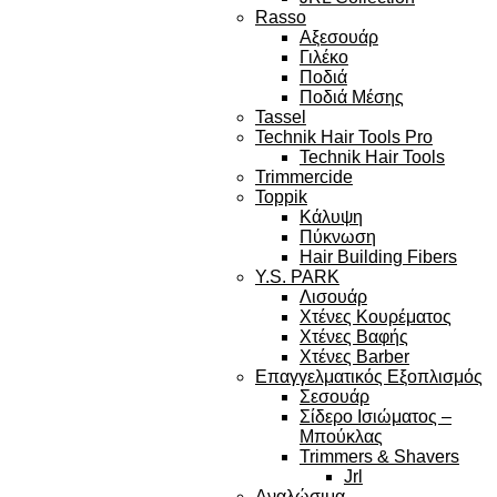
Rasso
Αξεσουάρ
Γιλέκο
Ποδιά
Ποδιά Μέσης
Tassel
Technik Hair Tools Pro
Technik Hair Tools
Trimmercide
Toppik
Κάλυψη
Πύκνωση
Hair Building Fibers
Y.S. PARK
Λισουάρ
Χτένες Κουρέματος
Χτένες Βαφής
Χτένες Barber
Επαγγελματικός Εξοπλισμός
Σεσουάρ
Σίδερο Ισιώματος –
Μπούκλας
Trimmers & Shavers
Jrl
Αναλώσιμα