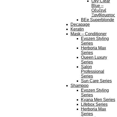
Oxy Clear
Blue –
Οξυζενέ
Ξανθίσματος
BEe Superblonde
Decapage
Keratin
Mask – Conditioner
Evozen Styling
Series
Herboria Max
Series
Queen Luxury
Series
Salon
Professional
Series
Sun Care Series
Shampoo
Evozen Styling
Series
Kyana Men Series
Lifebox Series
Herboria Max
Series