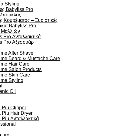
α Styling
ες Babyliss Pro
Μπούκλας
ς Κουρέματος – Ξυριστικές
κια Babyliss Pro
 Μαλλιών
s Pro Ανταλλακτικά
ss Pro Αξεσουάρ
ime After Shave
time Beard & Mustache Care
ime Hair Care
ime Salon Products
time Skin Care
ime Styling
il
anic Oil
Piu Clipper
Piu Hair Dryer
Piu Ανταλλακτικά
essional
ocure