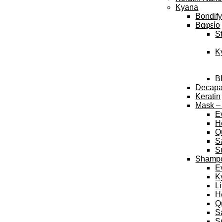
Kyana
Bondif
Βαφείο
S
K
B
Decap
Keratin
Mask –
E
H
Q
S
S
Shamp
E
K
L
H
Q
S
S