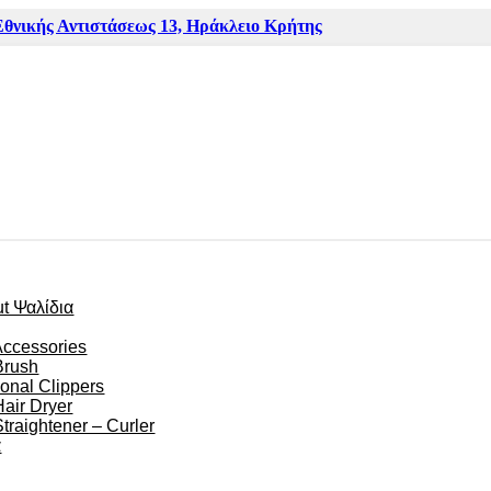
Εθνικής Αντιστάσεως 13, Ηράκλειο Κρήτης
ut Ψαλίδια
Accessories
Brush
ional Clippers
Hair Dryer
Straightener – Curler
α