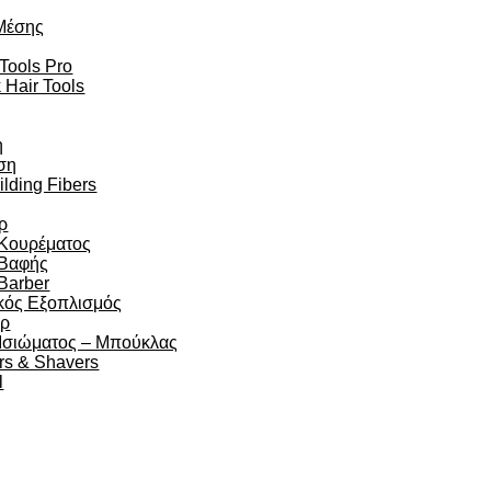
Μέσης
 Tools Pro
 Hair Tools
η
ση
ilding Fibers
ρ
 Κουρέματος
 Βαφής
Barber
κός Εξοπλισμός
άρ
 Ισιώματος – Μπούκλας
rs & Shavers
l