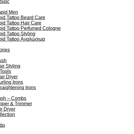
σμός
apid Men
id Tattoo Beard Care
id Tattoo Hair Care
pid Tattoo Perfumed Cologne
id Tattoo Styling
pid Tattoo Αναλώσιμα
n
ories
ush
r Styling
 Tools
air Dryer
urling Irons
traightening Irons
ush – Combs
ipper & Trimmer
r Dryer
lection
άρ