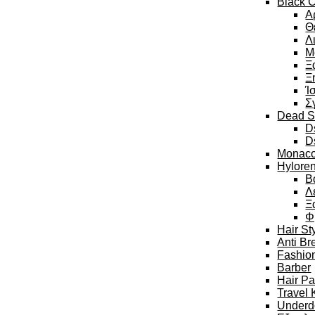
Black C
Α
Θ
Λ
Μ
Ξ
Ξ
Ί
Σ
Dead S
D
D
Monaco
Hylore
Β
Λ
Ξ
Φ
Hair St
Anti Br
Fashion
Barber
Hair P
Travel 
Underd