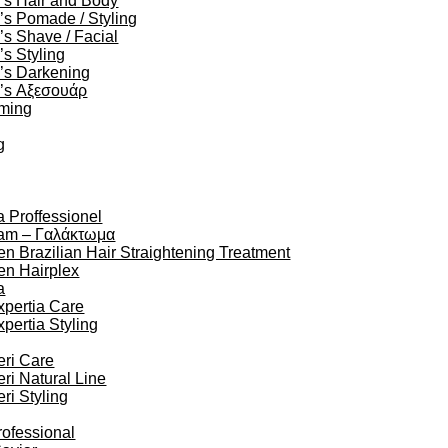
’s Hair and Body
s Pomade / Styling
s Shave / Facial
s Styling
’s Darkening
’s Αξεσουάρ
oming
g
a Proffessionel
am – Γαλάκτωμα
en Brazilian Hair Straightening Treatment
en Hairplex
a
xpertia Care
xpertia Styling
eri Care
eri Natural Line
eri Styling
rofessional