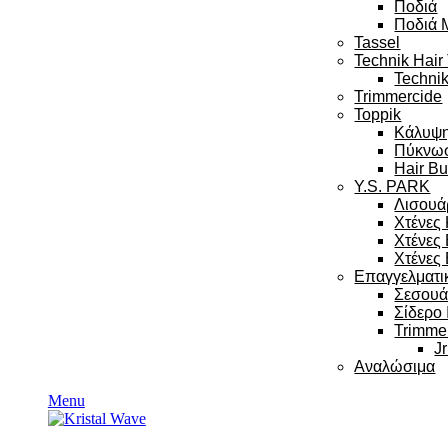
Ποδιά
Ποδιά 
Tassel
Technik Hair
Technik
Trimmercide
Toppik
Κάλυψ
Πύκνω
Hair Bu
Y.S. PARK
Λισουά
Χτένες
Χτένες
Χτένες 
Επαγγελματι
Σεσου
Σίδερο
Trimme
Jr
Αναλώσιμα
Menu