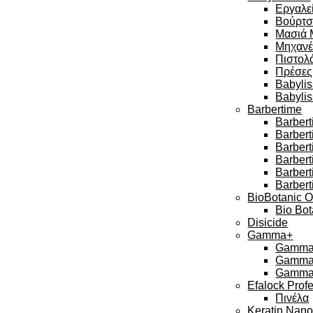
Εργαλεί
Βούρτσ
Μασιά 
Μηχανέ
Πιστολά
Πρέσες
Babylis
Babyli
Barbertime
Barbert
Barber
Barbert
Barbert
Barber
Barbert
BioBotanic O
Bio Bot
Disicide
Gamma+
Gamma 
Gamma 
Gamma 
Efalock Prof
Πινέλα
Keratin Nan