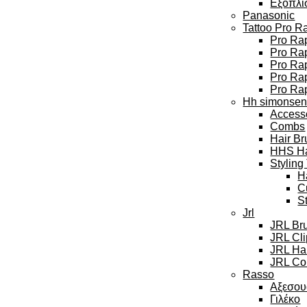
Εξοπλι
Panasonic
Tattoo Pro R
Pro Rap
Pro Rap
Pro Ra
Pro Rap
Pro Ra
Hh simonse
Access
Combs
Hair Br
HHS Hai
Styling
H
C
S
Jrl
JRL Br
JRL Cl
JRL Hai
JRL Col
Rasso
Αξεσου
Γιλέκο