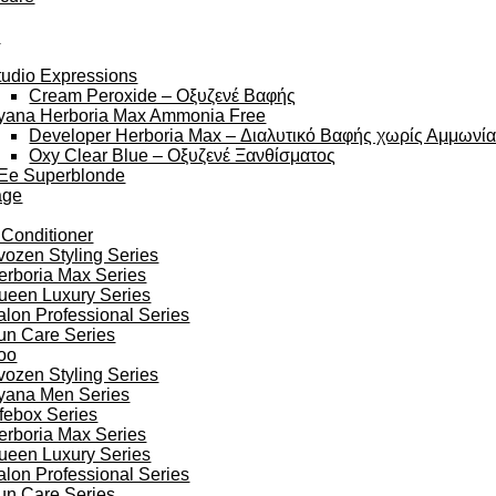
y
tudio Expressions
Cream Peroxide – Οξυζενέ Βαφής
yana Herboria Max Ammonia Free
Developer Herboria Max – Διαλυτικό Βαφής χωρίς Αμμωνί
Oxy Clear Blue – Οξυζενέ Ξανθίσματος
Ee Superblonde
age
 Conditioner
vozen Styling Series
erboria Max Series
ueen Luxury Series
alon Professional Series
un Care Series
oo
vozen Styling Series
yana Men Series
ifebox Series
erboria Max Series
ueen Luxury Series
alon Professional Series
un Care Series