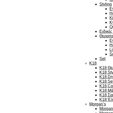
Styling
E
H
K
K
Q
Ειδικές
Θεραπε
E
H
L
S
Set
K18
K18 Θε
K18 Sty
K18 Dr
K18 Se
K18 Co
K18 Μά
K18 Σα
K18 Έλ
Morgan’s
Morgan