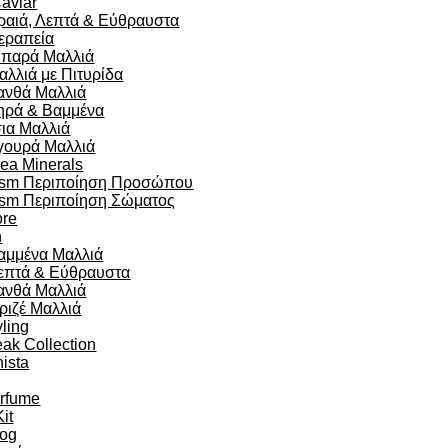
aviar
ραιά, Λεπτά & Εύθραυστα
εραπεία
ιπαρά Μαλλιά
αλλιά με Πιτυρίδα
ανθά Μαλλιά
ηρά & Βαμμένα
σια Μαλλιά
γουρά Μαλλιά
ea Minerals
sm Περιποίηση Προσώπου
sm Περιποίηση Σώματος
re
n
αμμένα Μαλλιά
επτά & Εύθραυστα
ανθά Μαλλιά
ριζέ Μαλλιά
yling
eak Collection
ista
arfume
Kit
og