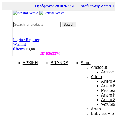
Τηλέφωνο: 2810263370
Διεύθυνση: Λεωφ. 
Search
Login / Register
Wishlist
0
items
€
0,00
ΤΗΛΕΦΩΝΑ:
2810263370
ΑΡΧΙΚΗ
BRANDS
Shop
Aristocut
Aristoc
Artero
Artero 
Artero 
Proffes
Artero 
Artero 
Ψαλίδι
Arren
Babyliss Pro