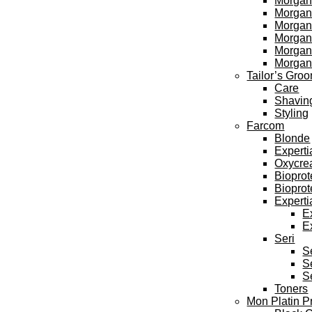
Morgan
Morgan’
Morgan’
Morgan’
Morgan
Morgan
Tailor’s Gro
Care
Shavin
Styling
Farcom
Blonde
Experti
Oxycre
Bioprot
Bioprot
Experti
E
E
Seri
S
S
S
Toners
Mon Platin P