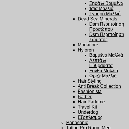
Ξηρά & Βαμμένα
Ίσια Μαλλιά
Σγουρά Μαλλιά
Dead Sea Minerals
Dsm Περιποίηση
Προσώπου
Dsm Περιποίηση
Σώματος
Monacore
Hyloren
Βαμμένα Μαλλιά
Λεπτά &
Εύθραυστα
Ξανθά Μαλλιά
Φριζέ Μαλλιά
Hair Styling
Anti Break Collection
Fashionista
Barber
Hair Parfume
Travel Kit
Underdog
Εξοπλισμός
Panasonic
Tattoo Pro Rapid Men