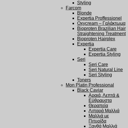
Styling
Farcom
Blonde
Expertia Proffessionel
Oxycream – Γαλάκτωμα
Bioproten Brazilian Hair
Straightening Treatment
Bioproten Hairplex
Expertia
Expertia Care
Expertia Styling
Seri
Seri Care
Seri Natural Line
Seri Styling
Toners
Mon Platin Professional
Black Caviar
Αραιά, Λεπτά &
Εύθραυστα
Θεραπεία
Λιπαρά Μαλλιά
Μαλλιά με
Πιτυρίδα
Ξανθά Μαλλιά