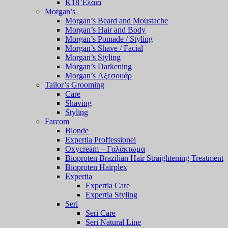
K18 Έλαια
Morgan’s
Morgan’s Beard and Moustache
Morgan’s Hair and Body
Morgan’s Pomade / Styling
Morgan’s Shave / Facial
Morgan’s Styling
Morgan’s Darkening
Morgan’s Αξεσουάρ
Tailor’s Grooming
Care
Shaving
Styling
Farcom
Blonde
Expertia Proffessionel
Oxycream – Γαλάκτωμα
Bioproten Brazilian Hair Straightening Treatment
Bioproten Hairplex
Expertia
Expertia Care
Expertia Styling
Seri
Seri Care
Seri Natural Line