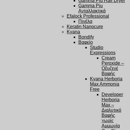
Gamma Piu Hair Dryer
Gamma Piu
Ανταλλακτικά
Efalock Professional
Πινέλα
Keratin Nanocure
Kyana
Bondify
Βαφείο
Studio
Expressions
Cream
Peroxide –
Οξυζενέ
Βαφής
Kyana Herboria
Max Ammonia
Free
Developer
Herboria
Max –
Διαλυτικό
Βαφής
χωρίς
Αμμωνία