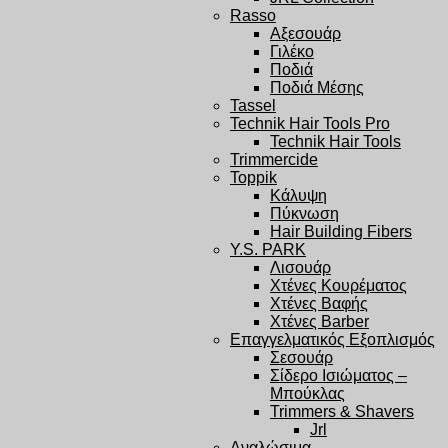
Rasso
Αξεσουάρ
Γιλέκο
Ποδιά
Ποδιά Μέσης
Tassel
Technik Hair Tools Pro
Technik Hair Tools
Trimmercide
Toppik
Κάλυψη
Πύκνωση
Hair Building Fibers
Y.S. PARK
Λισουάρ
Χτένες Κουρέματος
Χτένες Βαφής
Χτένες Barber
Επαγγελματικός Εξοπλισμός
Σεσουάρ
Σίδερο Ισιώματος –
Μπούκλας
Trimmers & Shavers
Jrl
Αναλώσιμα