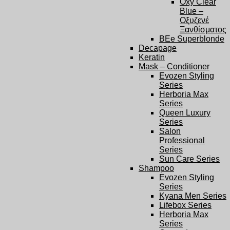
Oxy Clear
Blue –
Οξυζενέ
Ξανθίσματος
BEe Superblonde
Decapage
Keratin
Mask – Conditioner
Evozen Styling
Series
Herboria Max
Series
Queen Luxury
Series
Salon
Professional
Series
Sun Care Series
Shampoo
Evozen Styling
Series
Kyana Men Series
Lifebox Series
Herboria Max
Series