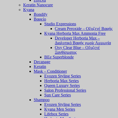
Πινέλα
Keratin Nanocure
Kyana
Bondify
Βαφείο
Studio Expressions
Cream Peroxide – Οξυζενέ Βαφής
Kyana Herboria Max Ammonia Free
Developer Herboria Max –
Διαλυτικό Βαφής χωρίς Αμμωνία
Oxy Clear Blue – Οξυζενέ
Ξανθίσματος
BEe Superblonde
Decapage
Keratin
Mask – Conditioner
Evozen Styling Series
Herboria Max Series
Queen Luxury Series
Salon Professional Series
Sun Care Series
Shampoo
Evozen Styling Series
Kyana Men Series
Lifebox Series