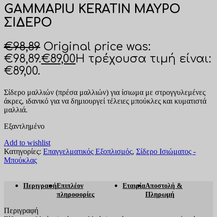
GAMMAPIU KERATIN ΜΑΥΡΟ
ΣΙΔΕΡΟ
€
98,89
Original price was:
€98,89.
€
89,00
Η τρέχουσα τιμή είναι:
€89,00.
Σίδερο μαλλιών (πρέσα μαλλιών) για ίσιωμα με στρογγυλεμένες
άκρες, ιδανικό για να δημιουργεί τέλειες μπούκλες και κυματιστά
μαλλιά.
Εξαντλημένο
Add to wishlist
Κατηγορίες:
Επαγγελματικός Εξοπλισμός
,
Σίδερο Ισιώματος -
Μπούκλας
Περιγραφή
Επιπλέον
Εταιρία
Αποστολή &
πληροφορίες
Πληρωμή
Περιγραφή