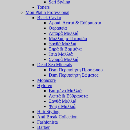
Seri Styling
Toners
Mon Platin Professional
Black Caviar
Αραιά, Λεπτά & Εύθραυστα
Θεραπεία
Λιπαρά Μαλλιά
Μαλλιά με Πιτυρίδα
Ξανθά Μαλλιά
Ξηρά & Βαμμένα
Ίσια Μαλλιά
Σγουρά Μαλλιά
Dead Sea Minerals
Dsm Περιποίηση Προσώπου
Dsm Περιποίηση Σώματος
Monacore
Hyloren
Βαμμένα Μαλλιά
Λεπτά & Εύθραυστα
Ξανθά Μαλλιά
Φριζέ Μαλλιά
Hair Styling
Anti Break Collection
Fashionista
Barber