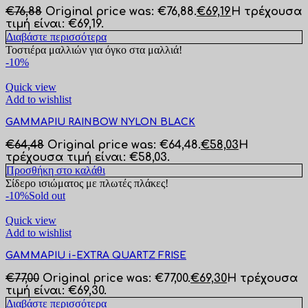
€
76,88
Original price was: €76,88.
€
69,19
Η τρέχουσα
τιμή είναι: €69,19.
Διαβάστε περισσότερα
Τοστιέρα μαλλιών για όγκο στα μαλλιά!
-10%
Quick view
Add to wishlist
GAMMAPIU RAINBOW NYLON BLACK
€
64,48
Original price was: €64,48.
€
58,03
Η
τρέχουσα τιμή είναι: €58,03.
Προσθήκη στο καλάθι
Σίδερο ισιώματος με πλωτές πλάκες!
-10%
Sold out
Quick view
Add to wishlist
GAMMAPIU i-EXTRA QUARTZ FRISE
€
77,00
Original price was: €77,00.
€
69,30
Η τρέχουσα
τιμή είναι: €69,30.
Διαβάστε περισσότερα