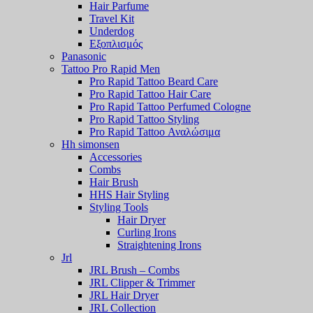
Hair Parfume
Travel Kit
Underdog
Εξοπλισμός
Panasonic
Tattoo Pro Rapid Men
Pro Rapid Tattoo Beard Care
Pro Rapid Tattoo Hair Care
Pro Rapid Tattoo Perfumed Cologne
Pro Rapid Tattoo Styling
Pro Rapid Tattoo Αναλώσιμα
Hh simonsen
Accessories
Combs
Hair Brush
HHS Hair Styling
Styling Tools
Hair Dryer
Curling Irons
Straightening Irons
Jrl
JRL Brush – Combs
JRL Clipper & Trimmer
JRL Hair Dryer
JRL Collection