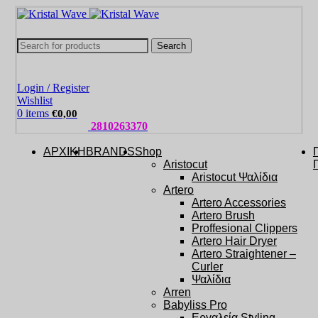
Search
Login / Register
Wishlist
0
items
€
0,00
ΤΗΛΕΦΩΝΑ:
2810263370
ΑΡΧΙΚΗ
BRANDS
Shop
Aristocut
Aristocut Ψαλίδια
Artero
Artero Accessories
Artero Brush
Proffesional Clippers
Artero Hair Dryer
Artero Straightener –
Curler
Ψαλίδια
Arren
Babyliss Pro
Εργαλεία Styling