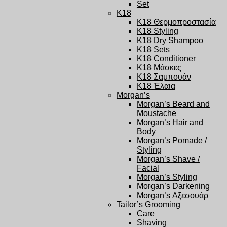
Set
K18
K18 Θερμοπροστασία
K18 Styling
K18 Dry Shampoo
K18 Sets
K18 Conditioner
K18 Μάσκες
K18 Σαμπουάν
K18 Έλαια
Morgan’s
Morgan’s Beard and
Moustache
Morgan’s Hair and
Body
Morgan’s Pomade /
Styling
Morgan’s Shave /
Facial
Morgan’s Styling
Morgan’s Darkening
Morgan’s Αξεσουάρ
Tailor’s Grooming
Care
Shaving