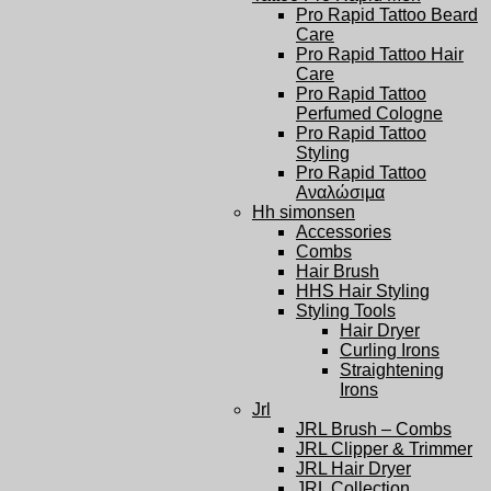
Pro Rapid Tattoo Beard
Care
Pro Rapid Tattoo Hair
Care
Pro Rapid Tattoo
Perfumed Cologne
Pro Rapid Tattoo
Styling
Pro Rapid Tattoo
Αναλώσιμα
Hh simonsen
Accessories
Combs
Hair Brush
HHS Hair Styling
Styling Tools
Hair Dryer
Curling Irons
Straightening
Irons
Jrl
JRL Brush – Combs
JRL Clipper & Trimmer
JRL Hair Dryer
JRL Collection