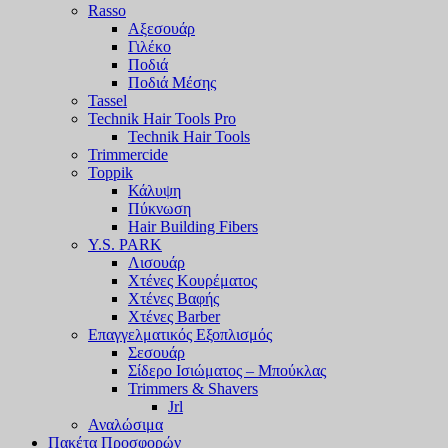
Rasso
Αξεσουάρ
Γιλέκο
Ποδιά
Ποδιά Μέσης
Tassel
Technik Hair Tools Pro
Technik Hair Tools
Trimmercide
Toppik
Κάλυψη
Πύκνωση
Hair Building Fibers
Y.S. PARK
Λισουάρ
Χτένες Κουρέματος
Χτένες Βαφής
Χτένες Barber
Επαγγελματικός Εξοπλισμός
Σεσουάρ
Σίδερο Ισιώματος – Μπούκλας
Trimmers & Shavers
Jrl
Αναλώσιμα
Πακέτα Προσφορών