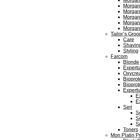
Morgan
Morgan’
Morgan’
Morgan’
Morgan
Morgan
Tailor’s Gro
Care
Shavin
Styling
Farcom
Blonde
Experti
Oxycre
Bioprot
Bioprot
Experti
E
E
Seri
S
S
S
Toners
Mon Platin P