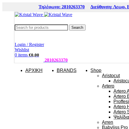
Τηλέφωνο: 2810263370
Διεύθυνση: Λεωφ. 
Search
Login / Register
Wishlist
0
items
€
0,00
ΤΗΛΕΦΩΝΑ:
2810263370
ΑΡΧΙΚΗ
BRANDS
Shop
Aristocut
Aristoc
Artero
Artero 
Artero 
Proffes
Artero 
Artero 
Ψαλίδι
Arren
Babyliss Pro