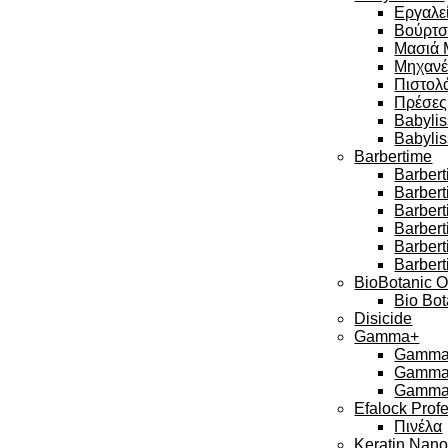
Εργαλεί
Βούρτσ
Μασιά 
Μηχανέ
Πιστολά
Πρέσες
Babylis
Babyli
Barbertime
Barbert
Barber
Barbert
Barbert
Barber
Barbert
BioBotanic O
Bio Bot
Disicide
Gamma+
Gamma 
Gamma 
Gamma 
Efalock Prof
Πινέλα
Keratin Nan