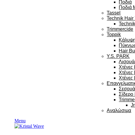
Ποδιά
Ποδιά 
Tassel
Technik Hair
Technik
Trimmercide
Toppik
Κάλυψ
Πύκνω
Hair Bu
Y.S. PARK
Λισουά
Χτένες
Χτένες
Χτένες 
Επαγγελματι
Σεσου
Σίδερο
Trimme
Jr
Αναλώσιμα
Menu