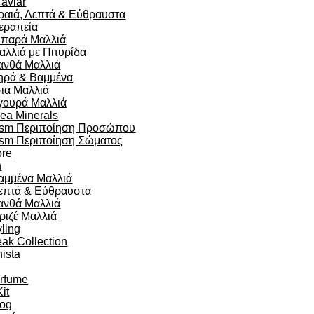
aviar
ραιά, Λεπτά & Εύθραυστα
εραπεία
ιπαρά Μαλλιά
αλλιά με Πιτυρίδα
ανθά Μαλλιά
ηρά & Βαμμένα
σια Μαλλιά
γουρά Μαλλιά
ea Minerals
sm Περιποίηση Προσώπου
sm Περιποίηση Σώματος
re
n
αμμένα Μαλλιά
επτά & Εύθραυστα
ανθά Μαλλιά
ριζέ Μαλλιά
yling
eak Collection
ista
arfume
Kit
og