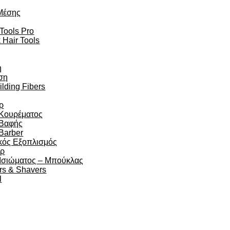
Μέσης
 Tools Pro
 Hair Tools
η
ση
ilding Fibers
ρ
 Κουρέματος
 Βαφής
Barber
κός Εξοπλισμός
άρ
 Ισιώματος – Μπούκλας
rs & Shavers
l