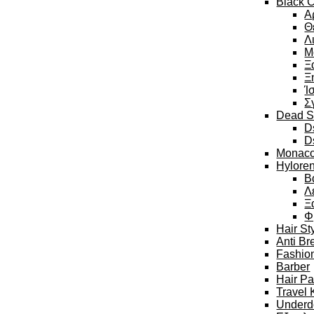
Black C
Α
Θ
Λ
Μ
Ξ
Ξ
Ί
Σ
Dead S
D
D
Monaco
Hylore
Β
Λ
Ξ
Φ
Hair St
Anti Br
Fashion
Barber
Hair P
Travel 
Underd