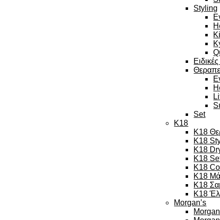
Styling
E
H
K
K
Q
Ειδικές
Θεραπε
E
H
L
S
Set
K18
K18 Θε
K18 Sty
K18 Dr
K18 Se
K18 Co
K18 Μά
K18 Σα
K18 Έλ
Morgan’s
Morgan