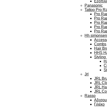
Εξοπλι
Panasonic
Tattoo Pro R
Pro Rap
Pro Rap
Pro Ra
Pro Rap
Pro Ra
Hh simonse
Access
Combs
Hair Br
HHS Hai
Styling
H
C
S
Jrl
JRL Br
JRL Cl
JRL Hai
JRL Col
Rasso
Αξεσου
Γιλέκο