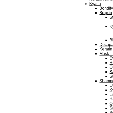
Kyana
Bondif
Βαφείο
S
K
B
Decap
Keratin
Mask –
E
H
Q
S
S
Shamp
E
K
L
H
Q
S
S