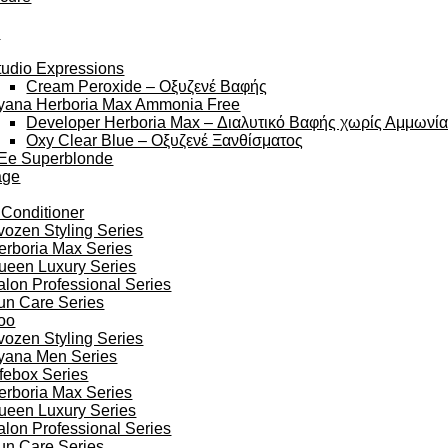
y
tudio Expressions
Cream Peroxide – Οξυζενέ Βαφής
yana Herboria Max Ammonia Free
Developer Herboria Max – Διαλυτικό Βαφής χωρίς Αμμωνί
Oxy Clear Blue – Οξυζενέ Ξανθίσματος
Ee Superblonde
age
 Conditioner
vozen Styling Series
erboria Max Series
ueen Luxury Series
alon Professional Series
un Care Series
oo
vozen Styling Series
yana Men Series
ifebox Series
erboria Max Series
ueen Luxury Series
alon Professional Series
un Care Series