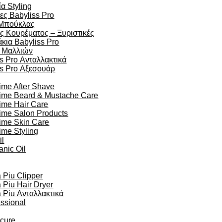
α Styling
ες Babyliss Pro
Μπούκλας
ς Κουρέματος – Ξυριστικές
κια Babyliss Pro
 Μαλλιών
s Pro Ανταλλακτικά
ss Pro Αξεσουάρ
ime After Shave
time Beard & Mustache Care
ime Hair Care
ime Salon Products
time Skin Care
ime Styling
il
anic Oil
Piu Clipper
Piu Hair Dryer
Piu Ανταλλακτικά
essional
ocure