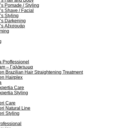
’s Hair and Body
s Pomade / Styling
s Shave / Facial
s Styling
’s Darkening
’s Αξεσουάρ
oming
g
a Proffessionel
am – Γαλάκτωμα
en Brazilian Hair Straightening Treatment
en Hairplex
a
xpertia Care
xpertia Styling
eri Care
eri Natural Line
eri Styling
rofessional