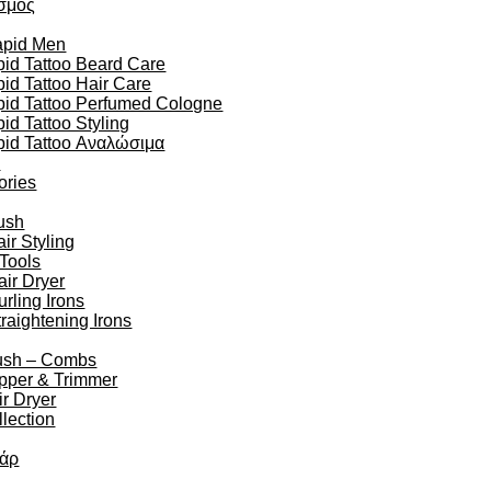
σμός
apid Men
id Tattoo Beard Care
id Tattoo Hair Care
pid Tattoo Perfumed Cologne
id Tattoo Styling
pid Tattoo Αναλώσιμα
n
ories
ush
r Styling
 Tools
air Dryer
urling Irons
traightening Irons
ush – Combs
ipper & Trimmer
r Dryer
lection
άρ