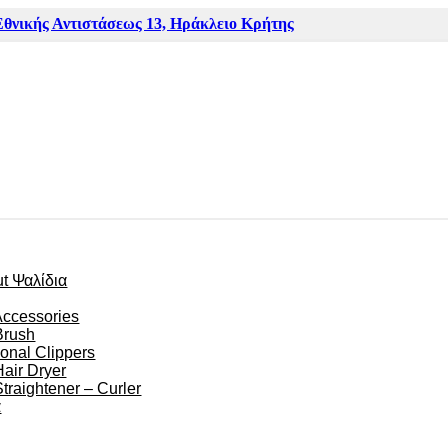
Εθνικής Αντιστάσεως 13, Ηράκλειο Κρήτης
ut Ψαλίδια
Accessories
Brush
ional Clippers
Hair Dryer
Straightener – Curler
α