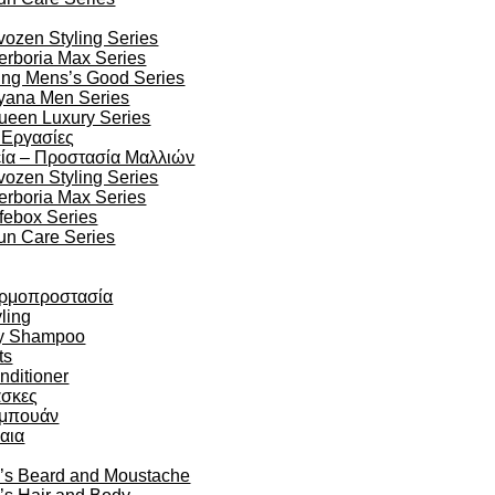
vozen Styling Series
erboria Max Series
ing Mens’s Good Series
yana Men Series
ueen Luxury Series
 Εργασίες
ία – Προστασία Μαλλιών
vozen Styling Series
erboria Max Series
ifebox Series
un Care Series
ρμοπροστασία
ling
y Shampoo
ts
nditioner
σκες
μπουάν
αια
’s Beard and Moustache