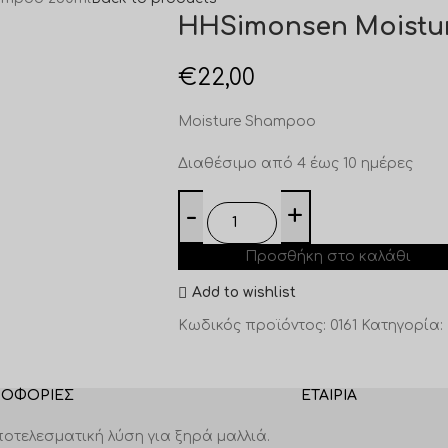
HHSimonsen Moistu
€
22,00
Moisture Shampoo
Διαθέσιμο από 4 έως 10 ημέρες
Προσθήκη στο καλάθι
Add to wishlist
Κωδικός προϊόντος:
0161
Κατηγορία:
ΡΟΦΟΡΊΕΣ
ΕΤΑΙΡΊΑ
ποτελεσματική λύση για ξηρά μαλλιά.