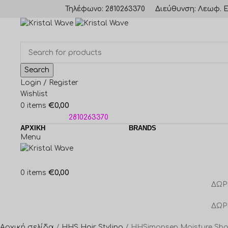
Τηλέφωνο: 2810263370
Διεύθυνση: Λεωφ. Ε
Search
Login / Register
Wishlist
€
0,00
0
items
ΤΗΛΕΦΩΝΑ:
2810263370
ΑΡΧΙΚΗ
BRANDS
Menu
€
0,00
0
items
ΔΩΡ
ΔΩΡ
Αρχική σελίδα
HHS Hair Styling
HHSimonsen Moisture Sh