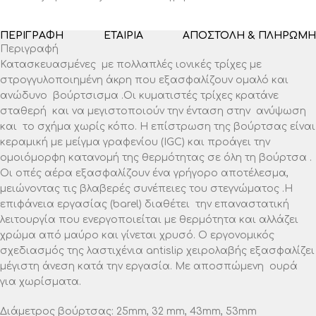
ΠΕΡΙΓΡΑΦΉ
ΕΤΑΙΡΊΑ
ΑΠΟΣΤΟΛΉ & ΠΛΗΡΩΜΉ
Περιγραφή
Κατασκευασμένες με πολλαπλές ιονικές τρίχες με
στρογγυλοποιημένη άκρη που εξασφαλίζουν ομαλό και
ανώδυνο βούρτσισμα .Οι κυματιστές τρίχες κρατάνε
σταθερή και να μεγιστοποιούν την ένταση στην ανύψωση
και το σχήμα χωρίς κόπο. Η επίστρωση της βούρτσας είναι
κεραμική με μείγμα γραφενίου (ΙGC) και προάγει την
ομοιόμορφη κατανομή της θερμότητας σε όλη τη βούρτσα .
Οι οπές αέρα εξασφαλίζουν ένα γρήγορο αποτέλεσμα,
μειώνοντας τις βλαβερές συνέπειες του στεγνώματος .H
επιφάνεια εργασίας (barel) διαθέτει την επαναστατική
λειτουργία που ενεργοποιείται με θερμότητα και αλλάζει
χρώμα από μαύρο και γίνεται χρυσό. Ο εργονομικός
σχεδιασμός της λαστιχένια antislip χειρολαβής εξασφαλίζει
μέγιστη άνεση κατά την εργασία. Με αποσπώμενη ουρά
για χωρίσματα.
Διάμετρος βούρτσας: 25mm, 32 mm, 43mm, 53mm