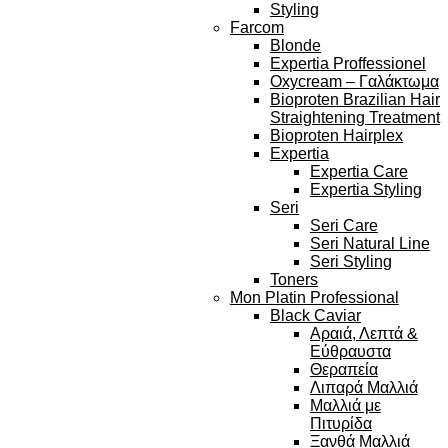
Styling
Farcom
Blonde
Expertia Proffessionel
Oxycream – Γαλάκτωμα
Bioproten Brazilian Hair
Straightening Treatment
Bioproten Hairplex
Expertia
Expertia Care
Expertia Styling
Seri
Seri Care
Seri Natural Line
Seri Styling
Toners
Mon Platin Professional
Black Caviar
Αραιά, Λεπτά &
Εύθραυστα
Θεραπεία
Λιπαρά Μαλλιά
Μαλλιά με
Πιτυρίδα
Ξανθά Μαλλιά