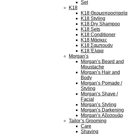
Set
K18
K18 Θερμοπροστασία
K18 Styling
K18 Dry Shampoo
K18 Sets
K18 Conditioner
K18 Μάσκες
K18 Σαμπουάν
K18 Έλαια
Morgan’s
Morgan’s Beard and
Moustache
Morgan’s Hair and
Body
Morgan’s Pomade /
Styling
Morgan’s Shave /
Facial
Morgan’s Styling
Morgan’s Darkening
Morgan’s Αξεσουάρ
Tailor’s Grooming
Care
Shaving