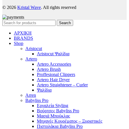
© 2026
Kristal Wave
. All rights reserved
Search
ΑΡΧΙΚΗ
BRANDS
Shop
Aristocut
Aristocut Ψαλίδια
Artero
Artero Accessories
Artero Brush
Proffesional Clippers
Artero Hair Dryer
Artero Straightener – Curler
Ψαλίδια
Arren
Babyliss Pro
Εργαλεία Styling
Βούρτσες Babyliss Pro
Μασιά Μπούκλας
Μηχανές Κουρέματος – Ξυριστικές
Πιστολάκια Babyliss Pro