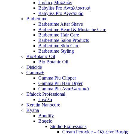
Πρέσες Μαλλιών
Babyliss Pro Ανταλλακτικά
Babyliss Pro Αξεσουάρ
Barbertime
Barbertime After Shave
Barbertime Beard & Mustache Care
Barbertime Hair Care
Barbertime Salon Products
Barbertime Skin Care
Barbertime Styling
BioBotanic Oil
Bio Botanic Oil
Disicide
Gamma+
Gamma Piu Clipper
Gamma Piu Hair Dryer
Gamma Piu Ανταλλακτικά
Efalock Professional
Πινέλα
Keratin Nanocure
Kyana
Bondify
Βαφείο
Studio Expressions
Cream Peroxide – Οξυζενέ Βαφής