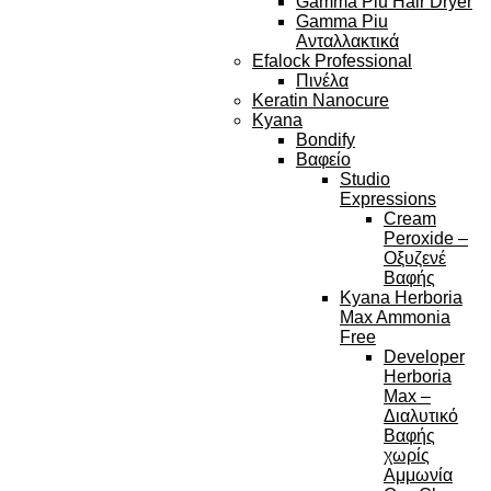
Gamma Piu Hair Dryer
Gamma Piu
Ανταλλακτικά
Efalock Professional
Πινέλα
Keratin Nanocure
Kyana
Bondify
Βαφείο
Studio
Expressions
Cream
Peroxide –
Οξυζενέ
Βαφής
Kyana Herboria
Max Ammonia
Free
Developer
Herboria
Max –
Διαλυτικό
Βαφής
χωρίς
Αμμωνία