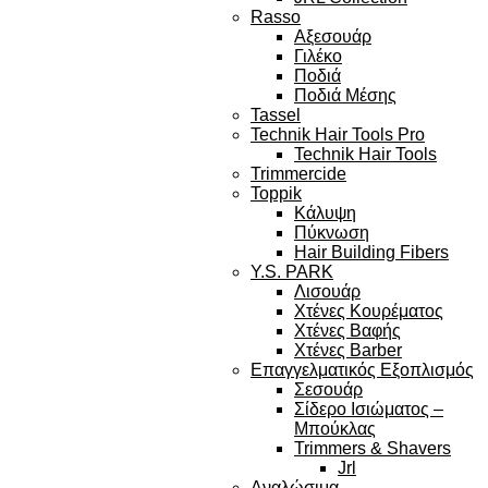
Rasso
Αξεσουάρ
Γιλέκο
Ποδιά
Ποδιά Μέσης
Tassel
Technik Hair Tools Pro
Technik Hair Tools
Trimmercide
Toppik
Κάλυψη
Πύκνωση
Hair Building Fibers
Y.S. PARK
Λισουάρ
Χτένες Κουρέματος
Χτένες Βαφής
Χτένες Barber
Επαγγελματικός Εξοπλισμός
Σεσουάρ
Σίδερο Ισιώματος –
Μπούκλας
Trimmers & Shavers
Jrl
Αναλώσιμα