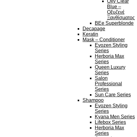
Oxy Clear
Blue –
Οξυζενέ
Ξανθίσματος
BEe Superblonde
Decapage
Keratin
Mask – Conditioner
Evozen Styling
Series
Herboria Max
Series
Queen Luxury
Series
Salon
Professional
Series
Sun Care Series
Shampoo
Evozen Styling
Series
Kyana Men Series
Lifebox Series
Herboria Max
Series