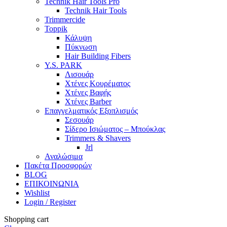
Technik Hair Tools Pro
Technik Hair Tools
Trimmercide
Toppik
Κάλυψη
Πύκνωση
Hair Building Fibers
Y.S. PARK
Λισουάρ
Χτένες Κουρέματος
Χτένες Βαφής
Χτένες Barber
Επαγγελματικός Εξοπλισμός
Σεσουάρ
Σίδερο Ισιώματος – Μπούκλας
Trimmers & Shavers
Jrl
Αναλώσιμα
Πακέτα Προσφορών
BLOG
ΕΠΙΚΟΙΝΩΝΙΑ
Wishlist
Login / Register
Shopping cart