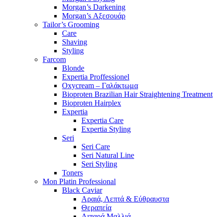
Morgan’s Darkening
Morgan’s Αξεσουάρ
Tailor’s Grooming
Care
Shaving
Styling
Farcom
Blonde
Expertia Proffessionel
Oxycream – Γαλάκτωμα
Bioproten Brazilian Hair Straightening Treatment
Bioproten Hairplex
Expertia
Expertia Care
Expertia Styling
Seri
Seri Care
Seri Natural Line
Seri Styling
Toners
Mon Platin Professional
Black Caviar
Αραιά, Λεπτά & Εύθραυστα
Θεραπεία
Λιπαρά Μαλλιά