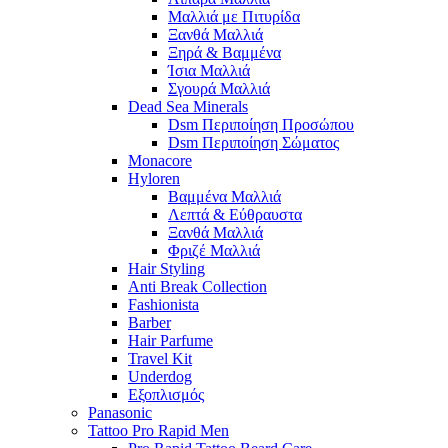
Μαλλιά με Πιτυρίδα
Ξανθά Μαλλιά
Ξηρά & Βαμμένα
Ίσια Μαλλιά
Σγουρά Μαλλιά
Dead Sea Minerals
Dsm Περιποίηση Προσώπου
Dsm Περιποίηση Σώματος
Monacore
Hyloren
Βαμμένα Μαλλιά
Λεπτά & Εύθραυστα
Ξανθά Μαλλιά
Φριζέ Μαλλιά
Hair Styling
Anti Break Collection
Fashionista
Barber
Hair Parfume
Travel Kit
Underdog
Εξοπλισμός
Panasonic
Tattoo Pro Rapid Men