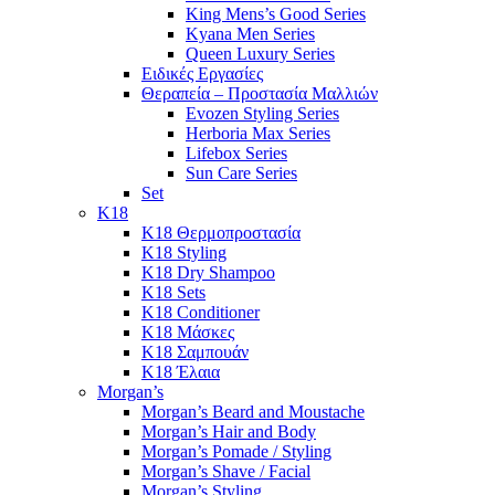
King Mens’s Good Series
Kyana Men Series
Queen Luxury Series
Ειδικές Εργασίες
Θεραπεία – Προστασία Μαλλιών
Evozen Styling Series
Herboria Max Series
Lifebox Series
Sun Care Series
Set
K18
K18 Θερμοπροστασία
K18 Styling
K18 Dry Shampoo
K18 Sets
K18 Conditioner
K18 Μάσκες
K18 Σαμπουάν
K18 Έλαια
Morgan’s
Morgan’s Beard and Moustache
Morgan’s Hair and Body
Morgan’s Pomade / Styling
Morgan’s Shave / Facial
Morgan’s Styling