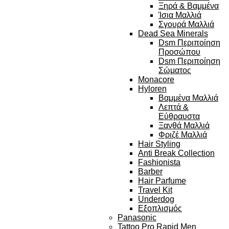
Ξηρά & Βαμμένα
Ίσια Μαλλιά
Σγουρά Μαλλιά
Dead Sea Minerals
Dsm Περιποίηση
Προσώπου
Dsm Περιποίηση
Σώματος
Monacore
Hyloren
Βαμμένα Μαλλιά
Λεπτά &
Εύθραυστα
Ξανθά Μαλλιά
Φριζέ Μαλλιά
Hair Styling
Anti Break Collection
Fashionista
Barber
Hair Parfume
Travel Kit
Underdog
Εξοπλισμός
Panasonic
Tattoo Pro Rapid Men