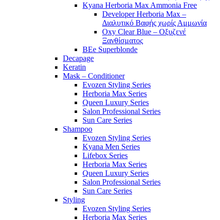
Kyana Herboria Max Ammonia Free
Developer Herboria Max –
Διαλυτικό Βαφής χωρίς Αμμωνία
Oxy Clear Blue – Οξυζενέ
Ξανθίσματος
BEe Superblonde
Decapage
Keratin
Mask – Conditioner
Evozen Styling Series
Herboria Max Series
Queen Luxury Series
Salon Professional Series
Sun Care Series
Shampoo
Evozen Styling Series
Kyana Men Series
Lifebox Series
Herboria Max Series
Queen Luxury Series
Salon Professional Series
Sun Care Series
Styling
Evozen Styling Series
Herboria Max Series