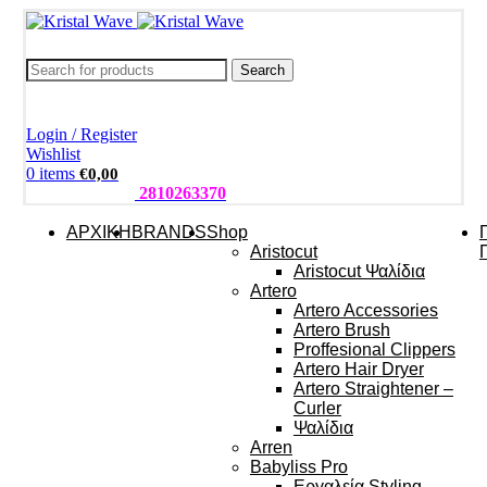
Search
Login / Register
Wishlist
0
items
€
0,00
ΤΗΛΕΦΩΝΑ:
2810263370
ΑΡΧΙΚΗ
BRANDS
Shop
Aristocut
Aristocut Ψαλίδια
Artero
Artero Accessories
Artero Brush
Proffesional Clippers
Artero Hair Dryer
Artero Straightener –
Curler
Ψαλίδια
Arren
Babyliss Pro
Εργαλεία Styling