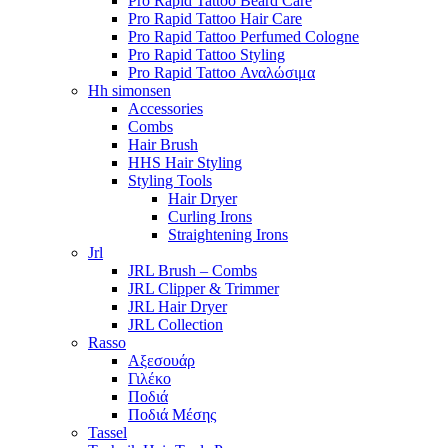
Pro Rapid Tattoo Beard Care
Pro Rapid Tattoo Hair Care
Pro Rapid Tattoo Perfumed Cologne
Pro Rapid Tattoo Styling
Pro Rapid Tattoo Αναλώσιμα
Hh simonsen
Accessories
Combs
Hair Brush
HHS Hair Styling
Styling Tools
Hair Dryer
Curling Irons
Straightening Irons
Jrl
JRL Brush – Combs
JRL Clipper & Trimmer
JRL Hair Dryer
JRL Collection
Rasso
Αξεσουάρ
Γιλέκο
Ποδιά
Ποδιά Μέσης
Tassel