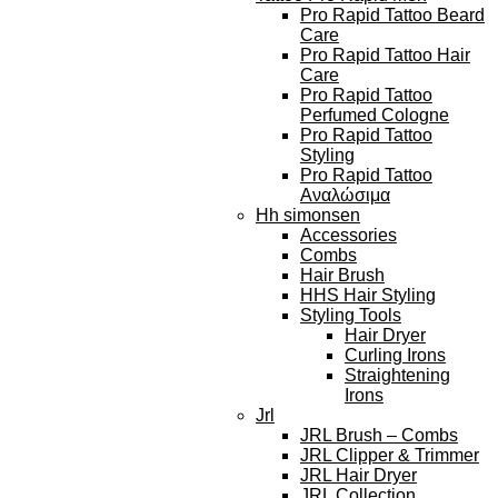
Pro Rapid Tattoo Beard
Care
Pro Rapid Tattoo Hair
Care
Pro Rapid Tattoo
Perfumed Cologne
Pro Rapid Tattoo
Styling
Pro Rapid Tattoo
Αναλώσιμα
Hh simonsen
Accessories
Combs
Hair Brush
HHS Hair Styling
Styling Tools
Hair Dryer
Curling Irons
Straightening
Irons
Jrl
JRL Brush – Combs
JRL Clipper & Trimmer
JRL Hair Dryer
JRL Collection