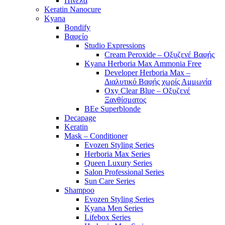
Πινέλα
Keratin Nanocure
Kyana
Bondify
Βαφείο
Studio Expressions
Cream Peroxide – Οξυζενέ Βαφής
Kyana Herboria Max Ammonia Free
Developer Herboria Max –
Διαλυτικό Βαφής χωρίς Αμμωνία
Oxy Clear Blue – Οξυζενέ
Ξανθίσματος
BEe Superblonde
Decapage
Keratin
Mask – Conditioner
Evozen Styling Series
Herboria Max Series
Queen Luxury Series
Salon Professional Series
Sun Care Series
Shampoo
Evozen Styling Series
Kyana Men Series
Lifebox Series