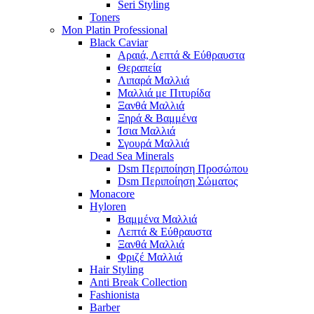
Seri Styling
Toners
Mon Platin Professional
Black Caviar
Αραιά, Λεπτά & Εύθραυστα
Θεραπεία
Λιπαρά Μαλλιά
Μαλλιά με Πιτυρίδα
Ξανθά Μαλλιά
Ξηρά & Βαμμένα
Ίσια Μαλλιά
Σγουρά Μαλλιά
Dead Sea Minerals
Dsm Περιποίηση Προσώπου
Dsm Περιποίηση Σώματος
Monacore
Hyloren
Βαμμένα Μαλλιά
Λεπτά & Εύθραυστα
Ξανθά Μαλλιά
Φριζέ Μαλλιά
Hair Styling
Anti Break Collection
Fashionista
Barber