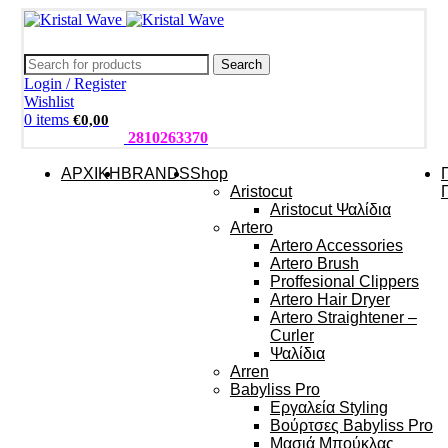
Search
Login / Register
Wishlist
0
items
€
0,00
ΤΗΛΕΦΩΝΑ:
2810263370
ΑΡΧΙΚΗ
BRANDS
Shop
Aristocut
Aristocut Ψαλίδια
Artero
Artero Accessories
Artero Brush
Proffesional Clippers
Artero Hair Dryer
Artero Straightener –
Curler
Ψαλίδια
Arren
Babyliss Pro
Εργαλεία Styling
Βούρτσες Babyliss Pro
Μασιά Μπούκλας