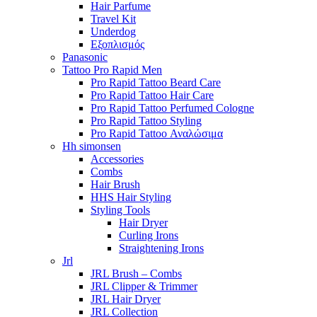
Hair Parfume
Travel Kit
Underdog
Εξοπλισμός
Panasonic
Tattoo Pro Rapid Men
Pro Rapid Tattoo Beard Care
Pro Rapid Tattoo Hair Care
Pro Rapid Tattoo Perfumed Cologne
Pro Rapid Tattoo Styling
Pro Rapid Tattoo Αναλώσιμα
Hh simonsen
Accessories
Combs
Hair Brush
HHS Hair Styling
Styling Tools
Hair Dryer
Curling Irons
Straightening Irons
Jrl
JRL Brush – Combs
JRL Clipper & Trimmer
JRL Hair Dryer
JRL Collection