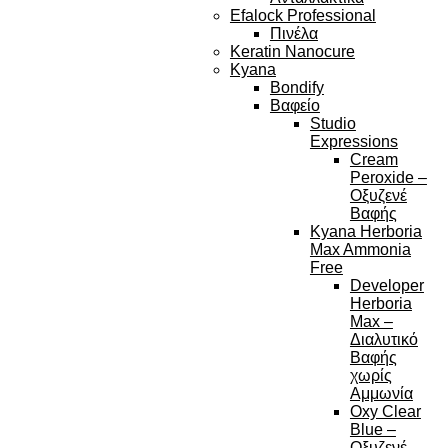
Efalock Professional
Πινέλα
Keratin Nanocure
Kyana
Bondify
Βαφείο
Studio
Expressions
Cream
Peroxide –
Οξυζενέ
Βαφής
Kyana Herboria
Max Ammonia
Free
Developer
Herboria
Max –
Διαλυτικό
Βαφής
χωρίς
Αμμωνία
Oxy Clear
Blue –
Οξυζενέ