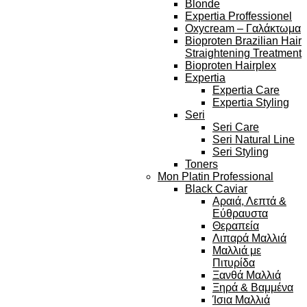
Blonde
Expertia Proffessionel
Oxycream – Γαλάκτωμα
Bioproten Brazilian Hair
Straightening Treatment
Bioproten Hairplex
Expertia
Expertia Care
Expertia Styling
Seri
Seri Care
Seri Natural Line
Seri Styling
Toners
Mon Platin Professional
Black Caviar
Αραιά, Λεπτά &
Εύθραυστα
Θεραπεία
Λιπαρά Μαλλιά
Μαλλιά με
Πιτυρίδα
Ξανθά Μαλλιά
Ξηρά & Βαμμένα
Ίσια Μαλλιά