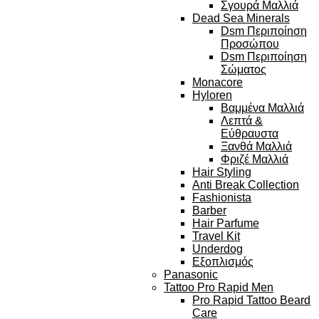
Σγουρά Μαλλιά
Dead Sea Minerals
Dsm Περιποίηση
Προσώπου
Dsm Περιποίηση
Σώματος
Monacore
Hyloren
Βαμμένα Μαλλιά
Λεπτά &
Εύθραυστα
Ξανθά Μαλλιά
Φριζέ Μαλλιά
Hair Styling
Anti Break Collection
Fashionista
Barber
Hair Parfume
Travel Kit
Underdog
Εξοπλισμός
Panasonic
Tattoo Pro Rapid Men
Pro Rapid Tattoo Beard
Care