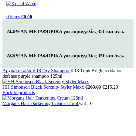
0
items
€
0,00
ΔΩΡΕΑΝ ΜΕΤΑΦΟΡΙΚΑ για παραγγελίες 35€ και άνω.
ΔΩΡΕΑΝ ΜΕΤΑΦΟΡΙΚΑ για παραγγελίες 35€ και άνω.
Αρχική σελίδα
K18 Dry Shampoo
K18 TripleBright oxidation
defense purple shampoo 125ml
Original
Η
HH Simonsen Black Serenity Styler Maxx
€
269,00
€
215,20
price
τρέχουσ
Back to products
was:
τιμή
€269,00.
είναι:
Morgans Hair Darkening Cream 125ml
€
14,10
€215,20.