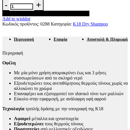
K18
TripleBright
oxidation
Προσθήκη στο καλάθι
defense
Add to wishlist
purple
Κωδικός προϊόντος:
0288
Κατηγορία:
K18 Dry Shampoo
shampoo
125ml
ποσότητα
Περιγραφή
Εταιρία
Αποστολή & Πληρωμή
Περιγραφή
Οφέλη
Με μία μόνο χρήση απομακρύνει έως και 3 μήνες
συσσωρεύσεων από το σκληρό νερό
Εξουδετερώνει τους ανεπιθύμητους θερμούς τόνους χωρίς να
αλλοιώνει το χρώμα
Επαναφέρει και εξισορροπεί τον ιδανικό τόνο των μαλλιών
Εύκολο στην εφαρμογή, με ανάλαφρη υφή αφρού
Τεχνολογία
τριπλής δράσης με την υπογραφή της Κ18
Αφαιρεί
μέταλλα και ιχνοστοιχεία
Εξουδετερώνει
τους θερμούς τόνους
Προστατεύει
από μελλοντικές οξειδώσεις