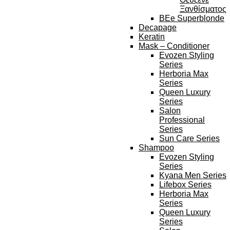
Ξανθίσματος
BEe Superblonde
Decapage
Keratin
Mask – Conditioner
Evozen Styling
Series
Herboria Max
Series
Queen Luxury
Series
Salon
Professional
Series
Sun Care Series
Shampoo
Evozen Styling
Series
Kyana Men Series
Lifebox Series
Herboria Max
Series
Queen Luxury
Series