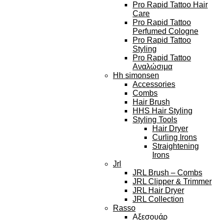
Pro Rapid Tattoo Hair
Care
Pro Rapid Tattoo
Perfumed Cologne
Pro Rapid Tattoo
Styling
Pro Rapid Tattoo
Αναλώσιμα
Hh simonsen
Accessories
Combs
Hair Brush
HHS Hair Styling
Styling Tools
Hair Dryer
Curling Irons
Straightening
Irons
Jrl
JRL Brush – Combs
JRL Clipper & Trimmer
JRL Hair Dryer
JRL Collection
Rasso
Αξεσουάρ