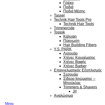
Γιλέκο
Ποδιά
Ποδιά Μέσης
Tassel
Technik Hair Tools Pro
Technik Hair Tools
Trimmercide
Toppik
Κάλυψη
Πύκνωση
Hair Building Fibers
Y.S. PARK
Λισουάρ
Χτένες Κουρέματος
Χτένες Βαφής
Χτένες Barber
Επαγγελματικός Εξοπλισμός
Σεσουάρ
Σίδερο Ισιώματος –
Μπούκλας
Trimmers & Shavers
Jrl
Αναλώσιμα
Menu