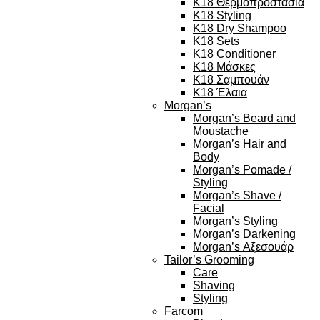
K18 Θερμοπροστασία
K18 Styling
K18 Dry Shampoo
K18 Sets
K18 Conditioner
K18 Μάσκες
K18 Σαμπουάν
K18 Έλαια
Morgan’s
Morgan’s Beard and
Moustache
Morgan’s Hair and
Body
Morgan’s Pomade /
Styling
Morgan’s Shave /
Facial
Morgan’s Styling
Morgan’s Darkening
Morgan’s Αξεσουάρ
Tailor’s Grooming
Care
Shaving
Styling
Farcom