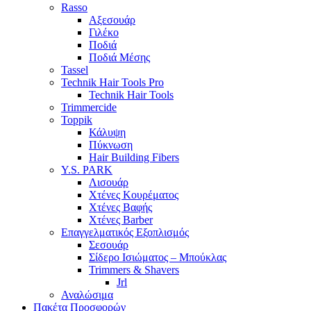
Rasso
Αξεσουάρ
Γιλέκο
Ποδιά
Ποδιά Μέσης
Tassel
Technik Hair Tools Pro
Technik Hair Tools
Trimmercide
Toppik
Κάλυψη
Πύκνωση
Hair Building Fibers
Y.S. PARK
Λισουάρ
Χτένες Κουρέματος
Χτένες Βαφής
Χτένες Barber
Επαγγελματικός Εξοπλισμός
Σεσουάρ
Σίδερο Ισιώματος – Μπούκλας
Trimmers & Shavers
Jrl
Αναλώσιμα
Πακέτα Προσφορών