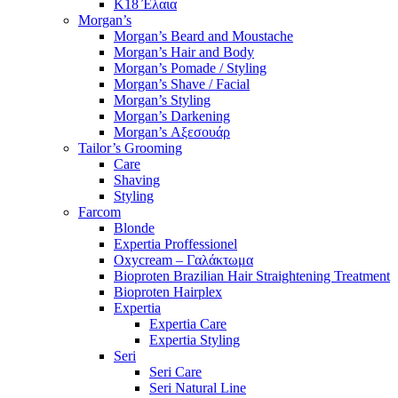
K18 Έλαια
Morgan’s
Morgan’s Beard and Moustache
Morgan’s Hair and Body
Morgan’s Pomade / Styling
Morgan’s Shave / Facial
Morgan’s Styling
Morgan’s Darkening
Morgan’s Αξεσουάρ
Tailor’s Grooming
Care
Shaving
Styling
Farcom
Blonde
Expertia Proffessionel
Oxycream – Γαλάκτωμα
Bioproten Brazilian Hair Straightening Treatment
Bioproten Hairplex
Expertia
Expertia Care
Expertia Styling
Seri
Seri Care
Seri Natural Line