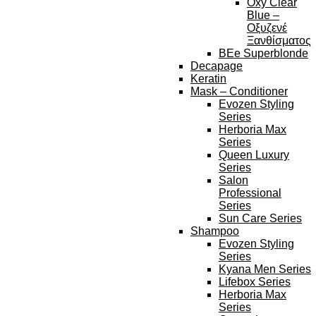
Oxy Clear
Blue –
Οξυζενέ
Ξανθίσματος
BEe Superblonde
Decapage
Keratin
Mask – Conditioner
Evozen Styling
Series
Herboria Max
Series
Queen Luxury
Series
Salon
Professional
Series
Sun Care Series
Shampoo
Evozen Styling
Series
Kyana Men Series
Lifebox Series
Herboria Max
Series