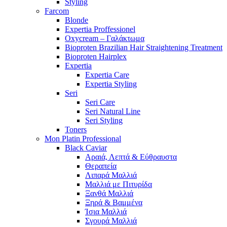
Styling
Farcom
Blonde
Expertia Proffessionel
Oxycream – Γαλάκτωμα
Bioproten Brazilian Hair Straightening Treatment
Bioproten Hairplex
Expertia
Expertia Care
Expertia Styling
Seri
Seri Care
Seri Natural Line
Seri Styling
Toners
Mon Platin Professional
Black Caviar
Αραιά, Λεπτά & Εύθραυστα
Θεραπεία
Λιπαρά Μαλλιά
Μαλλιά με Πιτυρίδα
Ξανθά Μαλλιά
Ξηρά & Βαμμένα
Ίσια Μαλλιά
Σγουρά Μαλλιά