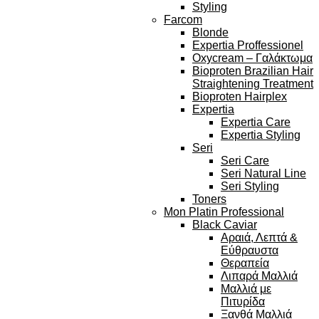
Styling
Farcom
Blonde
Expertia Proffessionel
Oxycream – Γαλάκτωμα
Bioproten Brazilian Hair
Straightening Treatment
Bioproten Hairplex
Expertia
Expertia Care
Expertia Styling
Seri
Seri Care
Seri Natural Line
Seri Styling
Toners
Mon Platin Professional
Black Caviar
Αραιά, Λεπτά &
Εύθραυστα
Θεραπεία
Λιπαρά Μαλλιά
Μαλλιά με
Πιτυρίδα
Ξανθά Μαλλιά