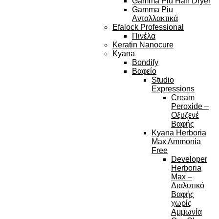
Gamma Piu Hair Dryer
Gamma Piu
Ανταλλακτικά
Efalock Professional
Πινέλα
Keratin Nanocure
Kyana
Bondify
Βαφείο
Studio
Expressions
Cream
Peroxide –
Οξυζενέ
Βαφής
Kyana Herboria
Max Ammonia
Free
Developer
Herboria
Max –
Διαλυτικό
Βαφής
χωρίς
Αμμωνία