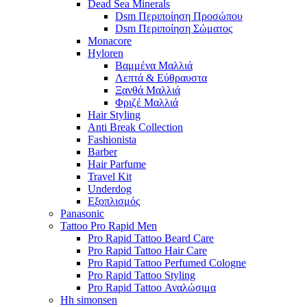
Dead Sea Minerals
Dsm Περιποίηση Προσώπου
Dsm Περιποίηση Σώματος
Monacore
Hyloren
Βαμμένα Μαλλιά
Λεπτά & Εύθραυστα
Ξανθά Μαλλιά
Φριζέ Μαλλιά
Hair Styling
Anti Break Collection
Fashionista
Barber
Hair Parfume
Travel Kit
Underdog
Εξοπλισμός
Panasonic
Tattoo Pro Rapid Men
Pro Rapid Tattoo Beard Care
Pro Rapid Tattoo Hair Care
Pro Rapid Tattoo Perfumed Cologne
Pro Rapid Tattoo Styling
Pro Rapid Tattoo Αναλώσιμα
Hh simonsen