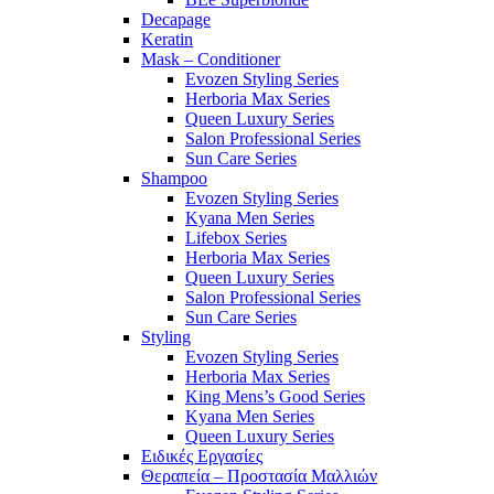
Decapage
Keratin
Mask – Conditioner
Evozen Styling Series
Herboria Max Series
Queen Luxury Series
Salon Professional Series
Sun Care Series
Shampoo
Evozen Styling Series
Kyana Men Series
Lifebox Series
Herboria Max Series
Queen Luxury Series
Salon Professional Series
Sun Care Series
Styling
Evozen Styling Series
Herboria Max Series
King Mens’s Good Series
Kyana Men Series
Queen Luxury Series
Ειδικές Εργασίες
Θεραπεία – Προστασία Μαλλιών