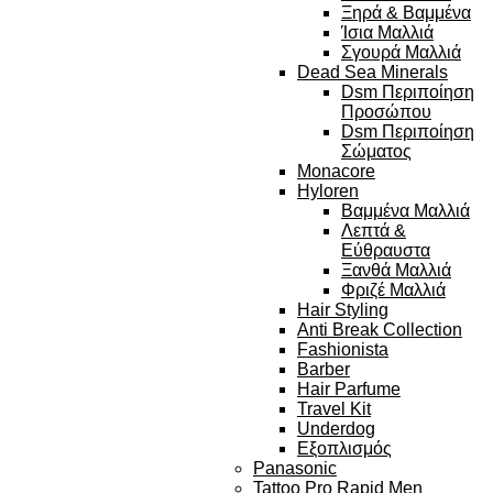
Ξηρά & Βαμμένα
Ίσια Μαλλιά
Σγουρά Μαλλιά
Dead Sea Minerals
Dsm Περιποίηση
Προσώπου
Dsm Περιποίηση
Σώματος
Monacore
Hyloren
Βαμμένα Μαλλιά
Λεπτά &
Εύθραυστα
Ξανθά Μαλλιά
Φριζέ Μαλλιά
Hair Styling
Anti Break Collection
Fashionista
Barber
Hair Parfume
Travel Kit
Underdog
Εξοπλισμός
Panasonic
Tattoo Pro Rapid Men