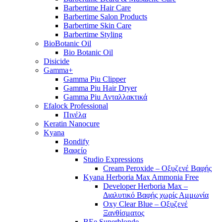
Barbertime Hair Care
Barbertime Salon Products
Barbertime Skin Care
Barbertime Styling
BioBotanic Oil
Bio Botanic Oil
Disicide
Gamma+
Gamma Piu Clipper
Gamma Piu Hair Dryer
Gamma Piu Ανταλλακτικά
Efalock Professional
Πινέλα
Keratin Nanocure
Kyana
Bondify
Βαφείο
Studio Expressions
Cream Peroxide – Οξυζενέ Βαφής
Kyana Herboria Max Ammonia Free
Developer Herboria Max –
Διαλυτικό Βαφής χωρίς Αμμωνία
Oxy Clear Blue – Οξυζενέ
Ξανθίσματος
BEe Superblonde