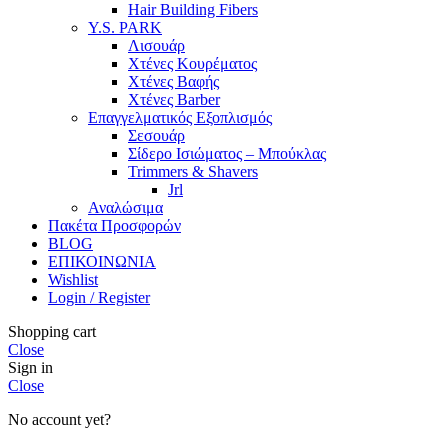
Hair Building Fibers
Y.S. PARK
Λισουάρ
Χτένες Κουρέματος
Χτένες Βαφής
Χτένες Barber
Επαγγελματικός Εξοπλισμός
Σεσουάρ
Σίδερο Ισιώματος – Μπούκλας
Trimmers & Shavers
Jrl
Αναλώσιμα
Πακέτα Προσφορών
BLOG
ΕΠΙΚΟΙΝΩΝΙΑ
Wishlist
Login / Register
Shopping cart
Close
Sign in
Close
No account yet?