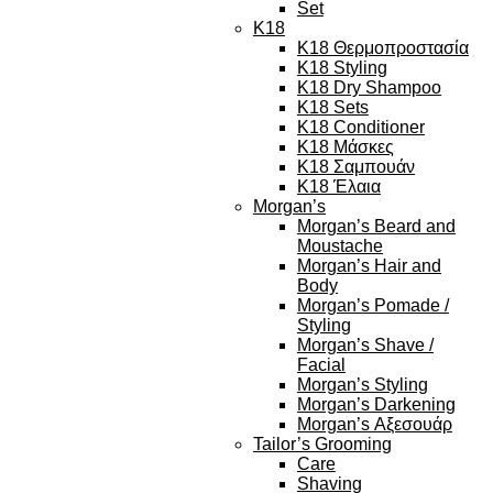
Set
K18
K18 Θερμοπροστασία
K18 Styling
K18 Dry Shampoo
K18 Sets
K18 Conditioner
K18 Μάσκες
K18 Σαμπουάν
K18 Έλαια
Morgan’s
Morgan’s Beard and
Moustache
Morgan’s Hair and
Body
Morgan’s Pomade /
Styling
Morgan’s Shave /
Facial
Morgan’s Styling
Morgan’s Darkening
Morgan’s Αξεσουάρ
Tailor’s Grooming
Care
Shaving