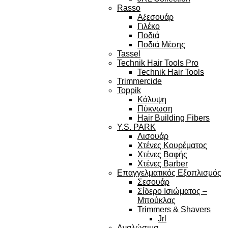
Rasso
Αξεσουάρ
Γιλέκο
Ποδιά
Ποδιά Μέσης
Tassel
Technik Hair Tools Pro
Technik Hair Tools
Trimmercide
Toppik
Κάλυψη
Πύκνωση
Hair Building Fibers
Y.S. PARK
Λισουάρ
Χτένες Κουρέματος
Χτένες Βαφής
Χτένες Barber
Επαγγελματικός Εξοπλισμός
Σεσουάρ
Σίδερο Ισιώματος –
Μπούκλας
Trimmers & Shavers
Jrl
Αναλώσιμα