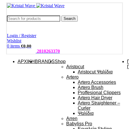
Search
Login / Register
Wishlist
0
items
€
0,00
ΤΗΛΕΦΩΝΑ:
2810263370
ΑΡΧΙΚΗ
BRANDS
Shop
Aristocut
Aristocut Ψαλίδια
Artero
Artero Accessories
Artero Brush
Proffesional Clippers
Artero Hair Dryer
Artero Straightener –
Curler
Ψαλίδια
Arren
Babyliss Pro
Εργαλεία Styling