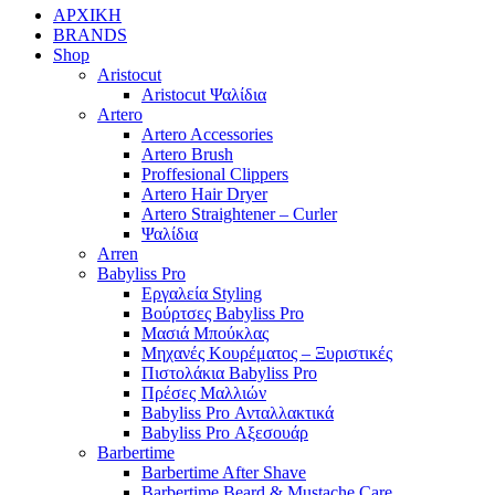
ΑΡΧΙΚΗ
BRANDS
Shop
Aristocut
Aristocut Ψαλίδια
Artero
Artero Accessories
Artero Brush
Proffesional Clippers
Artero Hair Dryer
Artero Straightener – Curler
Ψαλίδια
Arren
Babyliss Pro
Εργαλεία Styling
Βούρτσες Babyliss Pro
Μασιά Μπούκλας
Μηχανές Κουρέματος – Ξυριστικές
Πιστολάκια Babyliss Pro
Πρέσες Μαλλιών
Babyliss Pro Ανταλλακτικά
Babyliss Pro Αξεσουάρ
Barbertime
Barbertime After Shave
Barbertime Beard & Mustache Care