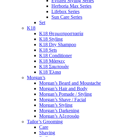
Evozen Styling Series
Herboria Max Series
Lifebox Series
Sun Care Series
Set
K18
K18 Θερμοπροστασία
K18 Styling
K18 Dry Shampoo
K18 Sets
K18 Conditioner
K18 Μάσκες
K18 Σαμπουάν
K18 Έλαια
Morgan’s
Morgan’s Beard and Moustache
Morgan’s Hair and Body
Morgan’s Pomade / Styling
Morgan’s Shave / Facial
Morgan’s Styling
Morgan’s Darkening
Morgan’s Αξεσουάρ
Tailor’s Grooming
Care
Shaving