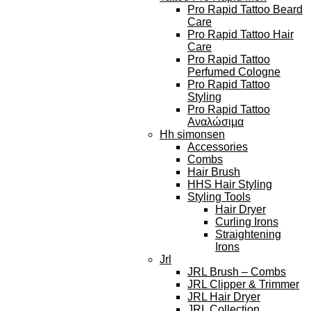
Pro Rapid Tattoo Beard
Care
Pro Rapid Tattoo Hair
Care
Pro Rapid Tattoo
Perfumed Cologne
Pro Rapid Tattoo
Styling
Pro Rapid Tattoo
Αναλώσιμα
Hh simonsen
Accessories
Combs
Hair Brush
HHS Hair Styling
Styling Tools
Hair Dryer
Curling Irons
Straightening
Irons
Jrl
JRL Brush – Combs
JRL Clipper & Trimmer
JRL Hair Dryer
JRL Collection