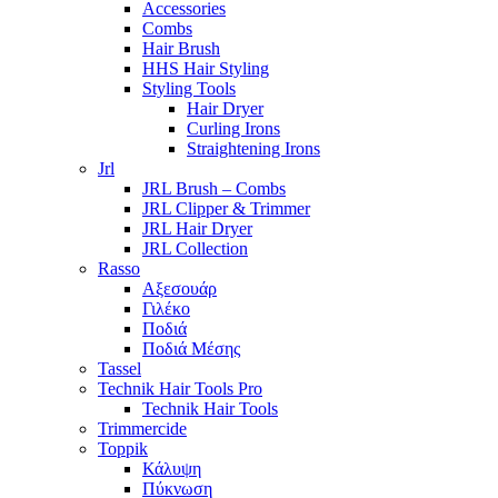
Accessories
Combs
Hair Brush
HHS Hair Styling
Styling Tools
Hair Dryer
Curling Irons
Straightening Irons
Jrl
JRL Brush – Combs
JRL Clipper & Trimmer
JRL Hair Dryer
JRL Collection
Rasso
Αξεσουάρ
Γιλέκο
Ποδιά
Ποδιά Μέσης
Tassel
Technik Hair Tools Pro
Technik Hair Tools
Trimmercide
Toppik
Κάλυψη
Πύκνωση