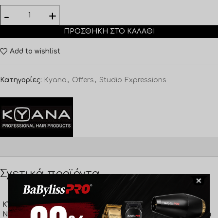
ΠΡΟΣΘΉΚΗ ΣΤΟ ΚΑΛΆΘΙ
Add to wishlist
Κατηγορίες:
Kyana
,
Offers
,
Studio Expressions
Σχετικά προϊόντα
KYANA SHAMPOO
KYANA SHAMPOO CHOCO
NEUTRALISING POST COLOR
CARAMEL 5lt / για βαμμένα