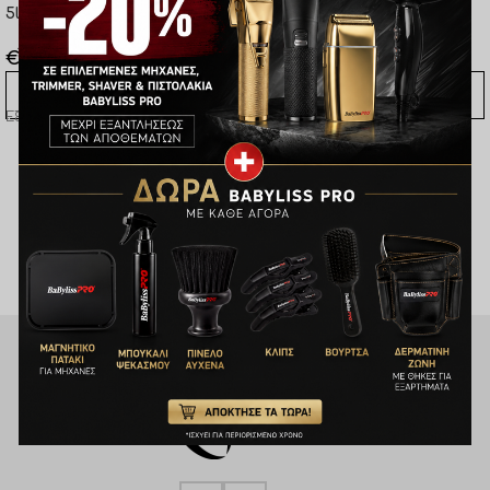
5lt / εξουδετερωτικό βαφής
μαλλιά
€
33,20
€
33,20
ΠΡΟΣΘΉΚΗ ΣΤΟ ΚΑΛΆΘΙ
ΠΡΟΣΘΉΚΗ ΣΤΟ ΚΑΛΆΘΙ
Εξουδετερωτικό βαφής
Σαμπουάν με άρωμα Choco
Caramel