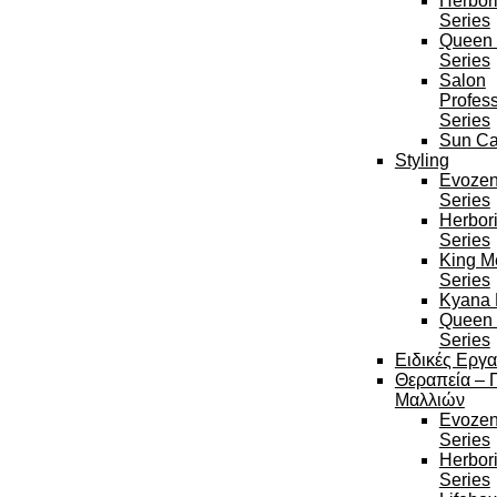
Herbor
Series
Queen 
Series
Salon
Profess
Series
Sun Ca
Styling
Evozen
Series
Herbor
Series
King M
Series
Kyana 
Queen 
Series
Ειδικές Εργα
Θεραπεία – 
Μαλλιών
Evozen
Series
Herbor
Series