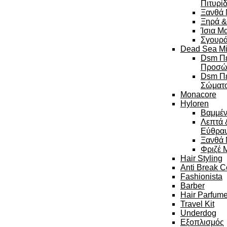
Πιτυρί
Ξανθά 
Ξηρά &
Ίσια Μ
Σγουρά
Dead Sea Mi
Dsm Πε
Προσώ
Dsm Πε
Σώματ
Monacore
Hyloren
Βαμμέν
Λεπτά 
Εύθρα
Ξανθά 
Φριζέ 
Hair Styling
Anti Break C
Fashionista
Barber
Hair Parfum
Travel Kit
Underdog
Εξοπλισμός