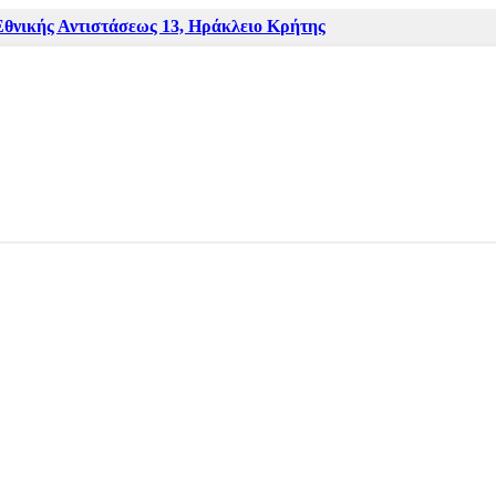
Εθνικής Αντιστάσεως 13, Ηράκλειο Κρήτης