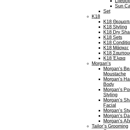
Lifebox
Sun Ca
Set
K18
K18 Θερμοπ
K18 Styling
K18 Dry Sh
K18 Sets
K18 Conditi
K18 Μάσκες
K18 Σαμπου
K18 Έλαια
Morgan’s
Morgan’s Be
Moustache
Morgan’s Ha
Body
Morgan’s Po
Styling
Morgan’s Sh
Facial
Morgan’s Sty
Morgan’s Da
Morgan’s Αξ
Tailor’s Grooming