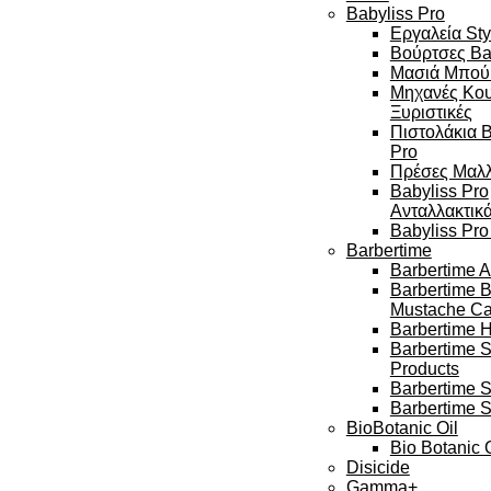
Babyliss Pro
Εργαλεία Sty
Βούρτσες Ba
Μασιά Μπού
Μηχανές Κου
Ξυριστικές
Πιστολάκια B
Pro
Πρέσες Μαλ
Babyliss Pro
Ανταλλακτικ
Babyliss Pr
Barbertime
Barbertime A
Barbertime 
Mustache Ca
Barbertime H
Barbertime 
Products
Barbertime S
Barbertime S
BioBotanic Oil
Bio Botanic O
Disicide
Gamma+