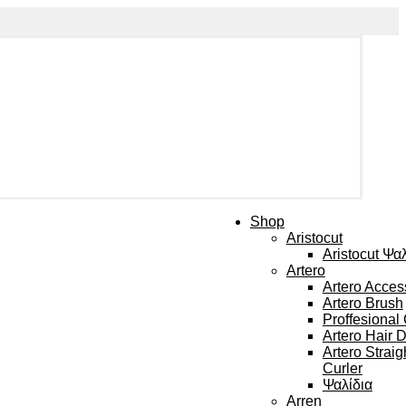
Shop
Aristocut
Aristocut Ψα
Artero
Artero Acces
Artero Brush
Proffesional
Artero Hair D
Artero Straig
Curler
Ψαλίδια
Arren