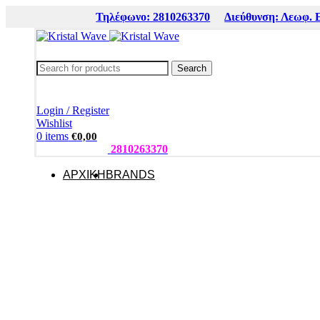
Τηλέφωνο: 2810263370
Διεύθυνση: Λεωφ. 
Search
Login / Register
Wishlist
0
items
€
0,00
ΤΗΛΕΦΩΝΑ:
2810263370
ΑΡΧΙΚΗ
BRANDS