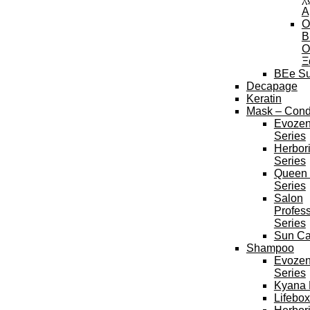
Α
O
B
Ο
Ξ
BEe Su
Decapage
Keratin
Mask – Condi
Evozen
Series
Herbor
Series
Queen 
Series
Salon
Profess
Series
Sun Ca
Shampoo
Evozen
Series
Kyana 
Lifebox