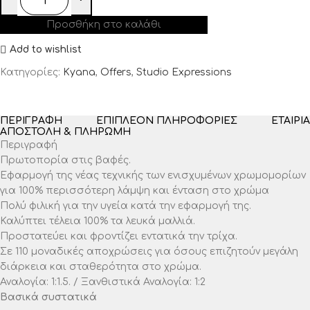
Προσθήκη στο καλάθι
Add to wishlist
Κατηγορίες:
Kyana
,
Offers
,
Studio Expressions
ΠΕΡΙΓΡΑΦΉ
ΕΠΙΠΛΈΟΝ ΠΛΗΡΟΦΟΡΊΕΣ
ΕΤΑΙΡΊΑ
ΑΠΟΣΤΟΛΉ & ΠΛΗΡΩΜΉ
Περιγραφή
Πρωτοπορία στις βαφές.
Εφαρμογή της νέας τεχνικής των ενισχυμένων χρωμομορίων
για 100% περισσότερη λάμψη και ένταση στο χρώμα
Πολύ φιλική για την υγεία κατά την εφαρμογή της.
Καλύπτει τέλεια 100% τα λευκά μαλλιά.
Προστατεύει και φροντίζει εντατικά την τρίχα.
Σε 110 μοναδικές αποχρώσεις για όσους επιζητούν μεγάλη
διάρκεια και σταθερότητα στο χρώμα.
Αναλογία: 1:1.5. / Ξανθιστικά Αναλογία: 1:2
Βασικά συστατικά