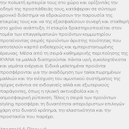
την πολυετή εμπειρία τους στο χώρο και ορίζοντάς την
οδηγό της προσπάθειάς τους, κατάφεραν σε σύντομο
χρονικό διάστημα να εδραιώσουν την παρουσία της
εταιρίας τους και να της εξασφαλίσουν συνεχή και σταθερή
στο χρόνο ανάπτυξη. Η εταιρία δραστηριοποιείται στον
τομέα των επαγγελματικών προϊόντων κομμωτηρίου
προτείνοντας σειρές προϊόντων άριστης ποιότητας που
αποτελούν καρπό ενδελεχούς και εμπεριστατωμένης
έρευνας. Μέσα από τη σειρά καθημερινής περιποίησης της
ΚΥΑΝΑ τα μαλλιά διατηρούνται πάντα υγιή, ευκολοχτένιστα
και γεμάτα ενέργεια. Ειδικά μελετημένα προϊόντα
προσφέρονται για την αναδόμηση των ταλαιπωρημένων
μαλλιών και την ενίσχυση του αμυντικού συστήματος της
τρίχας ενάντια σε ενδογενείς αλλά και εξωτερικούς
παράγοντες, όπως η ηλιακή ακτινοβολία και η
ατμοσφαιρική ρύπανση. Τέλος η σειρά των προϊόντων
styling προσφέρει τη δυνατότητα απεριόριστων επιλογών
χάρη στο δυνατό κράτημα, την ελαστικότητα και την
προστασία που παρέχει.