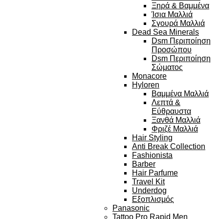
Ξηρά & Βαμμένα
Ίσια Μαλλιά
Σγουρά Μαλλιά
Dead Sea Minerals
Dsm Περιποίηση
Προσώπου
Dsm Περιποίηση
Σώματος
Monacore
Hyloren
Βαμμένα Μαλλιά
Λεπτά &
Εύθραυστα
Ξανθά Μαλλιά
Φριζέ Μαλλιά
Hair Styling
Anti Break Collection
Fashionista
Barber
Hair Parfume
Travel Kit
Underdog
Εξοπλισμός
Panasonic
Tattoo Pro Rapid Men