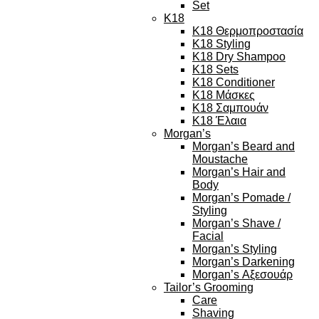
Set
K18
K18 Θερμοπροστασία
K18 Styling
K18 Dry Shampoo
K18 Sets
K18 Conditioner
K18 Μάσκες
K18 Σαμπουάν
K18 Έλαια
Morgan’s
Morgan’s Beard and
Moustache
Morgan’s Hair and
Body
Morgan’s Pomade /
Styling
Morgan’s Shave /
Facial
Morgan’s Styling
Morgan’s Darkening
Morgan’s Αξεσουάρ
Tailor’s Grooming
Care
Shaving