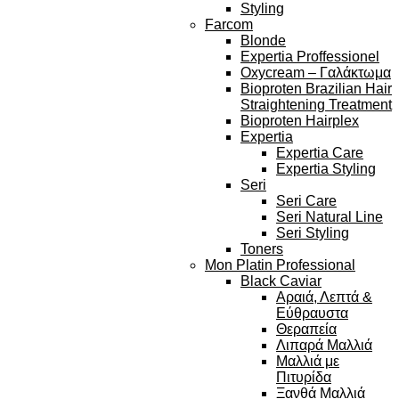
Styling
Farcom
Blonde
Expertia Proffessionel
Oxycream – Γαλάκτωμα
Bioproten Brazilian Hair
Straightening Treatment
Bioproten Hairplex
Expertia
Expertia Care
Expertia Styling
Seri
Seri Care
Seri Natural Line
Seri Styling
Toners
Mon Platin Professional
Black Caviar
Αραιά, Λεπτά &
Εύθραυστα
Θεραπεία
Λιπαρά Μαλλιά
Μαλλιά με
Πιτυρίδα
Ξανθά Μαλλιά