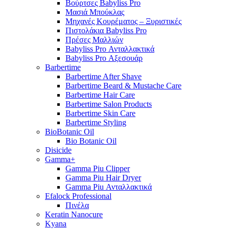
Βούρτσες Babyliss Pro
Μασιά Μπούκλας
Μηχανές Κουρέματος – Ξυριστικές
Πιστολάκια Babyliss Pro
Πρέσες Μαλλιών
Babyliss Pro Ανταλλακτικά
Babyliss Pro Αξεσουάρ
Barbertime
Barbertime After Shave
Barbertime Beard & Mustache Care
Barbertime Hair Care
Barbertime Salon Products
Barbertime Skin Care
Barbertime Styling
BioBotanic Oil
Bio Botanic Oil
Disicide
Gamma+
Gamma Piu Clipper
Gamma Piu Hair Dryer
Gamma Piu Ανταλλακτικά
Efalock Professional
Πινέλα
Keratin Nanocure
Kyana