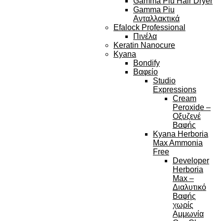
Gamma Piu Hair Dryer
Gamma Piu
Ανταλλακτικά
Efalock Professional
Πινέλα
Keratin Nanocure
Kyana
Bondify
Βαφείο
Studio
Expressions
Cream
Peroxide –
Οξυζενέ
Βαφής
Kyana Herboria
Max Ammonia
Free
Developer
Herboria
Max –
Διαλυτικό
Βαφής
χωρίς
Αμμωνία