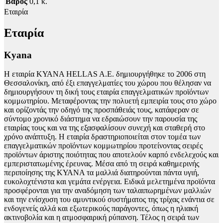
Βάρος
0,1 κ.
Εταιρία
Εταιρία
Kyana
Η εταιρία ΚΥΑΝΑ HELLAS A.E. δημιουργήθηκε το 2006 στη
Θεσσαλονίκη, από έξι επαγγελματίες του χώρου που θέλησαν να
δημιουργήσουν τη δική τους εταιρία επαγγελματικών προϊόντων
κομμωτηρίου. Μεταφέροντας την πολυετή εμπειρία τους στο χώρο
και ορίζοντάς την οδηγό της προσπάθειάς τους, κατάφεραν σε
σύντομο χρονικό διάστημα να εδραιώσουν την παρουσία της
εταιρίας τους και να της εξασφαλίσουν συνεχή και σταθερή στο
χρόνο ανάπτυξη. Η εταιρία δραστηριοποιείται στον τομέα των
επαγγελματικών προϊόντων κομμωτηρίου προτείνοντας σειρές
προϊόντων άριστης ποιότητας που αποτελούν καρπό ενδελεχούς και
εμπεριστατωμένης έρευνας. Μέσα από τη σειρά καθημερινής
περιποίησης της ΚΥΑΝΑ τα μαλλιά διατηρούνται πάντα υγιή,
ευκολοχτένιστα και γεμάτα ενέργεια. Ειδικά μελετημένα προϊόντα
προσφέρονται για την αναδόμηση των ταλαιπωρημένων μαλλιών
και την ενίσχυση του αμυντικού συστήματος της τρίχας ενάντια σε
ενδογενείς αλλά και εξωτερικούς παράγοντες, όπως η ηλιακή
ακτινοβολία και η ατμοσφαιρική ρύπανση. Τέλος η σειρά των