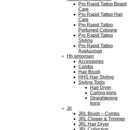
Pro Rapid Tattoo Beard
Care
Pro Rapid Tattoo Hair
Care
Pro Rapid Tattoo
Perfumed Cologne
Pro Rapid Tattoo
Styling
Pro Rapid Tattoo
Αναλώσιμα
Hh simonsen
Accessories
Combs
Hair Brush
HHS Hair Styling
Styling Tools
Hair Dryer
Curling Irons
Straightening
Irons
Jrl
JRL Brush – Combs
JRL Clipper & Trimmer
JRL Hair Dryer
JRL Collection