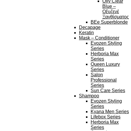
Oxy Clear
Blue –
Οξυζενέ
Ξανθίσματος
BEe Superblonde
Decapage
Keratin
Mask – Conditioner
Evozen Styling
Series
Herboria Max
Series
Queen Luxury
Series
Salon
Professional
Series
Sun Care Series
Shampoo
Evozen Styling
Series
Kyana Men Series
Lifebox Series
Herboria Max
Series