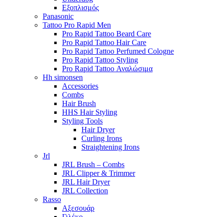
Εξοπλισμός
Panasonic
Tattoo Pro Rapid Men
Pro Rapid Tattoo Beard Care
Pro Rapid Tattoo Hair Care
Pro Rapid Tattoo Perfumed Cologne
Pro Rapid Tattoo Styling
Pro Rapid Tattoo Αναλώσιμα
Hh simonsen
Accessories
Combs
Hair Brush
HHS Hair Styling
Styling Tools
Hair Dryer
Curling Irons
Straightening Irons
Jrl
JRL Brush – Combs
JRL Clipper & Trimmer
JRL Hair Dryer
JRL Collection
Rasso
Αξεσουάρ
Γιλέκο