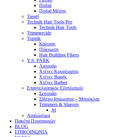
Ποδιά
Ποδιά Μέσης
Tassel
Technik Hair Tools Pro
Technik Hair Tools
Trimmercide
Toppik
Κάλυψη
Πύκνωση
Hair Building Fibers
Y.S. PARK
Λισουάρ
Χτένες Κουρέματος
Χτένες Βαφής
Χτένες Barber
Επαγγελματικός Εξοπλισμός
Σεσουάρ
Σίδερο Ισιώματος – Μπούκλας
Trimmers & Shavers
Jrl
Αναλώσιμα
Πακέτα Προσφορών
BLOG
ΕΠΙΚΟΙΝΩΝΙΑ