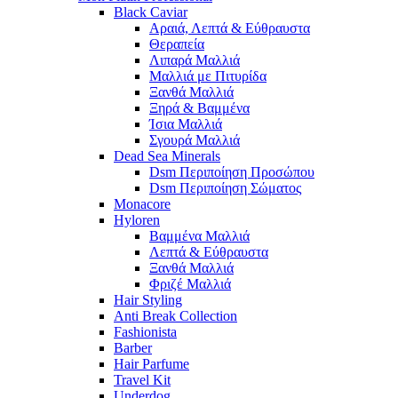
Black Caviar
Αραιά, Λεπτά & Εύθραυστα
Θεραπεία
Λιπαρά Μαλλιά
Μαλλιά με Πιτυρίδα
Ξανθά Μαλλιά
Ξηρά & Βαμμένα
Ίσια Μαλλιά
Σγουρά Μαλλιά
Dead Sea Minerals
Dsm Περιποίηση Προσώπου
Dsm Περιποίηση Σώματος
Monacore
Hyloren
Βαμμένα Μαλλιά
Λεπτά & Εύθραυστα
Ξανθά Μαλλιά
Φριζέ Μαλλιά
Hair Styling
Anti Break Collection
Fashionista
Barber
Hair Parfume
Travel Kit
Underdog