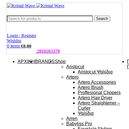
Search
Login / Register
Wishlist
0
items
€
0,00
ΤΗΛΕΦΩΝΑ:
2810263370
ΑΡΧΙΚΗ
BRANDS
Shop
Aristocut
Aristocut Ψαλίδια
Artero
Artero Accessories
Artero Brush
Proffesional Clippers
Artero Hair Dryer
Artero Straightener –
Curler
Ψαλίδια
Arren
Babyliss Pro
Εργαλεία Styling