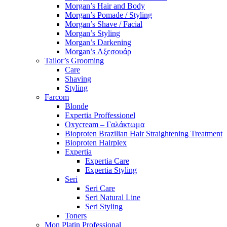
Morgan’s Hair and Body
Morgan’s Pomade / Styling
Morgan’s Shave / Facial
Morgan’s Styling
Morgan’s Darkening
Morgan’s Αξεσουάρ
Tailor’s Grooming
Care
Shaving
Styling
Farcom
Blonde
Expertia Proffessionel
Oxycream – Γαλάκτωμα
Bioproten Brazilian Hair Straightening Treatment
Bioproten Hairplex
Expertia
Expertia Care
Expertia Styling
Seri
Seri Care
Seri Natural Line
Seri Styling
Toners
Mon Platin Professional