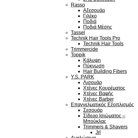
Rasso
Αξεσουάρ
Γιλέκο
Ποδιά
Ποδιά Μέσης
Tassel
Technik Hair Tools Pro
Technik Hair Tools
Trimmercide
Toppik
Κάλυψη
Πύκνωση
Hair Building Fibers
Y.S. PARK
Λισουάρ
Χτένες Κουρέματος
Χτένες Βαφής
Χτένες Barber
Επαγγελματικός Εξοπλισμός
Σεσουάρ
Σίδερο Ισιώματος –
Μπούκλας
Trimmers & Shavers
Jrl
Αναλώσιμα