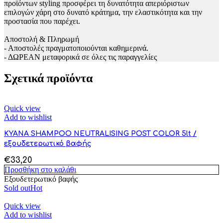
προϊόντων styling προσφέρει τη δυνατότητα απεριόριστων
επιλογών χάρη στο δυνατό κράτημα, την ελαστικότητα και την
προστασία που παρέχει.
Αποστολή & Πληρωμή
- Αποστολές πραγματοποιούνται καθημερινά.
- ΔΩΡΕΑΝ μεταφορικά σε όλες τις παραγγελίες
Σχετικά προϊόντα
Quick view
Add to wishlist
KYANA SHAMPOO NEUTRALISING POST COLOR 5lt /
εξουδετερωτικό βαφής
€
33,20
Προσθήκη στο καλάθι
Εξουδετερωτικό βαφής
Sold out
Hot
Quick view
Add to wishlist