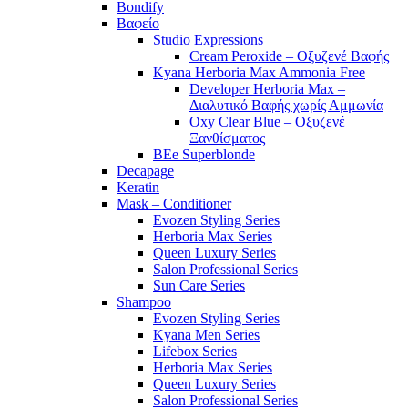
Bondify
Βαφείο
Studio Expressions
Cream Peroxide – Οξυζενέ Βαφής
Kyana Herboria Max Ammonia Free
Developer Herboria Max –
Διαλυτικό Βαφής χωρίς Αμμωνία
Oxy Clear Blue – Οξυζενέ
Ξανθίσματος
BEe Superblonde
Decapage
Keratin
Mask – Conditioner
Evozen Styling Series
Herboria Max Series
Queen Luxury Series
Salon Professional Series
Sun Care Series
Shampoo
Evozen Styling Series
Kyana Men Series
Lifebox Series
Herboria Max Series
Queen Luxury Series
Salon Professional Series