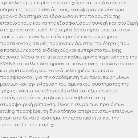
την πολυετή εμπειρία τους στο χώρο και ορίζοντάς την
οδηγό της προσπάθειάς τους, κατάφεραν σε σύντομο
χρονικό διάστημα να εδραιώσουν την παρουσία της
εταιρίας τους και να της εξασφαλίσουν συνεχή και σταθερή
στο χρόνο ανάπτυξη. Η εταιρία δραστηριοποιείται στον
τομέα των επαγγελματικών προϊόντων κομμωτηρίου
προτείνοντας σειρές προϊόντων άριστης ποιότητας που
αποτελούν καρπό ενδελεχούς και εμπεριστατωμένης
έρευνας. Μέσα από τη σειρά καθημερινής περιποίησης της
ΚΥΑΝΑ τα μαλλιά διατηρούνται πάντα υγιή, ευκολοχτένιστα
και γεμάτα ενέργεια. Ειδικά μελετημένα προϊόντα
προσφέρονται για την αναδόμηση των ταλαιπωρημένων
μαλλιών και την ενίσχυση του αμυντικού συστήματος της
τρίχας ενάντια σε ενδογενείς αλλά και εξωτερικούς
παράγοντες, όπως η ηλιακή ακτινοβολία και η
ατμοσφαιρική ρύπανση. Τέλος η σειρά των προϊόντων
styling προσφέρει τη δυνατότητα απεριόριστων επιλογών
χάρη στο δυνατό κράτημα, την ελαστικότητα και την
προστασία που παρέχει.