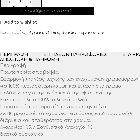
Προσθήκη στο καλάθι
Add to wishlist
Κατηγορίες:
Kyana
,
Offers
,
Studio Expressions
ΠΕΡΙΓΡΑΦΉ
ΕΠΙΠΛΈΟΝ ΠΛΗΡΟΦΟΡΊΕΣ
ΕΤΑΙΡΊΑ
ΑΠΟΣΤΟΛΉ & ΠΛΗΡΩΜΉ
Περιγραφή
Πρωτοπορία στις βαφές.
Εφαρμογή της νέας τεχνικής των ενισχυμένων χρωμομορίων
για 100% περισσότερη λάμψη και ένταση στο χρώμα
Πολύ φιλική για την υγεία κατά την εφαρμογή της.
Καλύπτει τέλεια 100% τα λευκά μαλλιά.
Προστατεύει και φροντίζει εντατικά την τρίχα.
Σε 110 μοναδικές αποχρώσεις για όσους επιζητούν μεγάλη
διάρκεια και σταθερότητα στο χρώμα.
Αναλογία: 1:1.5. / Ξανθιστικά Αναλογία: 1:2
Βασικά συστατικά