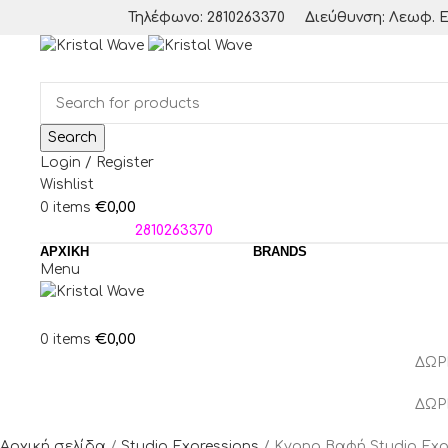
Τηλέφωνο: 2810263370
Διεύθυνση: Λεωφ. Ε
Search
Login / Register
Wishlist
€
0,00
0
items
ΤΗΛΕΦΩΝΑ:
2810263370
ΑΡΧΙΚΗ
BRANDS
Menu
€
0,00
0
items
ΔΩΡ
ΔΩΡ
Αρχική σελίδα
Studio Expressions
Kyana Βαφή Studio Exp