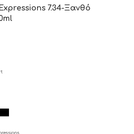
Expressions 7.34-Ξανθό
0ml
rt
pressions