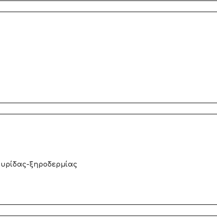
τυρίδας-ξηροδερμίας