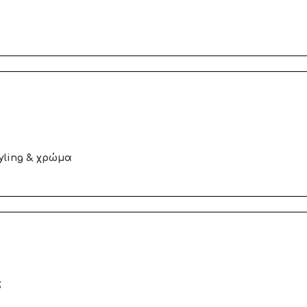
yling & χρώμα
ς