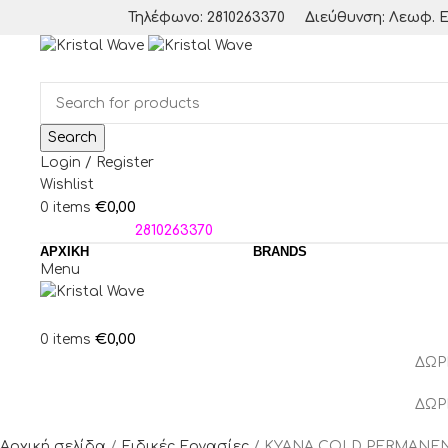
Τηλέφωνο: 2810263370
Διεύθυνση: Λεωφ. Ε
Search
Login / Register
Wishlist
€
0,00
0
items
ΤΗΛΕΦΩΝΑ:
2810263370
ΑΡΧΙΚΗ
BRANDS
Menu
€
0,00
0
items
ΔΩΡ
ΔΩΡ
Αρχική σελίδα
Ειδικές Εργασίες
KYANA COLD PERMANEN