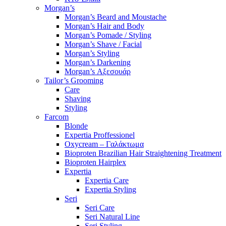
Morgan’s
Morgan’s Beard and Moustache
Morgan’s Hair and Body
Morgan’s Pomade / Styling
Morgan’s Shave / Facial
Morgan’s Styling
Morgan’s Darkening
Morgan’s Αξεσουάρ
Tailor’s Grooming
Care
Shaving
Styling
Farcom
Blonde
Expertia Proffessionel
Oxycream – Γαλάκτωμα
Bioproten Brazilian Hair Straightening Treatment
Bioproten Hairplex
Expertia
Expertia Care
Expertia Styling
Seri
Seri Care
Seri Natural Line
Seri Styling