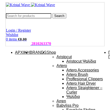
Search
Login / Register
Wishlist
0
items
€
0,00
ΤΗΛΕΦΩΝΑ:
2810263370
ΑΡΧΙΚΗ
BRANDS
Shop
Aristocut
Aristocut Ψαλίδια
Artero
Artero Accessories
Artero Brush
Proffesional Clippers
Artero Hair Dryer
Artero Straightener –
Curler
Ψαλίδια
Arren
Babyliss Pro
Εργαλεία Styling