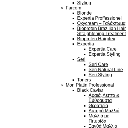
Styling
Farcom
Blonde
Expertia Proffessionel
Oxycream – Γαλάκτωμα
Bioproten Brazilian Hair
Straightening Treatment
Bioproten Hairplex
Expertia
Expertia Care
Expertia Styling
Seri
Seri Care
Seri Natural Line
Seri Styling
Toners
Mon Platin Professional
Black Caviar
Αραιά, Λεπτά &
Εύθραυστα
Θεραπεία
Λιπαρά Μαλλιά
Μαλλιά με
Πιτυρίδα
Ξανθά Μαλλιά