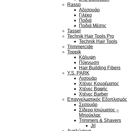
Rasso
Αξεσουάρ
Γιλέκο
Ποδιά
Ποδιά Μέσης
Tassel
Technik Hair Tools Pro
Technik Hair Tools
Trimmercide
Toppik
Κάλυψη
Πύκνωση
Hair Building Fibers
Y.S. PARK
Λισουάρ
Χτένες Κουρέματος
Χτένες Βαφής
Χτένες Barber
Επαγγελματικός Εξοπλισμός
Σεσουάρ
Σίδερο Ισιώματος –
Μπούκλας
Trimmers & Shavers
Jrl
Αναλώσιμα