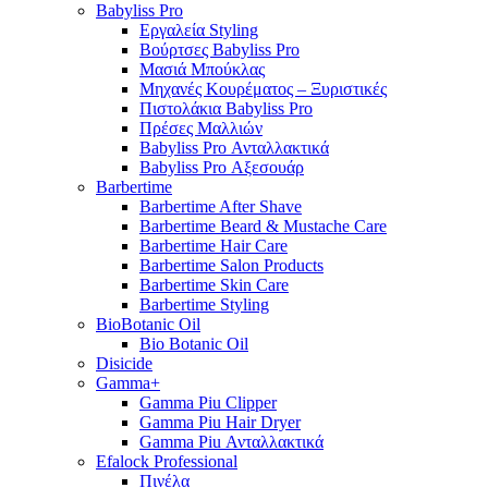
Babyliss Pro
Εργαλεία Styling
Βούρτσες Babyliss Pro
Μασιά Μπούκλας
Μηχανές Κουρέματος – Ξυριστικές
Πιστολάκια Babyliss Pro
Πρέσες Μαλλιών
Babyliss Pro Ανταλλακτικά
Babyliss Pro Αξεσουάρ
Barbertime
Barbertime After Shave
Barbertime Beard & Mustache Care
Barbertime Hair Care
Barbertime Salon Products
Barbertime Skin Care
Barbertime Styling
BioBotanic Oil
Bio Botanic Oil
Disicide
Gamma+
Gamma Piu Clipper
Gamma Piu Hair Dryer
Gamma Piu Ανταλλακτικά
Efalock Professional
Πινέλα