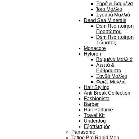
Ξηρά & Βαμμένα
Ίσια Μαλλιά
Σγουρά Μαλλιά
Dead Sea Minerals
Dsm Περιποίηση
Προσώπου
Dsm Περιποίηση
Σώματος
Monacore
Hyloren
Βαμμένα Μαλλιά
Λεπτά &
Εύθραυστα
Ξανθά Μαλλιά
Φριζέ Μαλλιά
Hair Styling
Anti Break Collection
Fashionista
Barber
Hair Parfume
Travel Kit
Underdog
Εξοπλισμός
Panasonic
Tattoo Pro Rapid Men