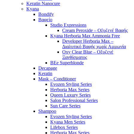
Keratin Nanocure
Kyana
Bondify
Βαφείο
Studio Expressions
Cream Peroxide – Οξυζενέ Βαφής
Kyana Herboria Max Ammonia Free
Developer Herboria Max –
Διαλυτικό Βαφής χωρίς Αμμωνία
Oxy Clear Blue – Οξυζενέ
Ξανθίσματος
BEe Superblonde
Decapage
Keratin
Mask – Conditioner
Evozen Styling Series
Herboria Max Series
Queen Luxury Series
Salon Professional Series
Sun Care Series
Shampoo
Evozen Styling Series
Kyana Men Series
Lifebox Series
Herboria Max Series