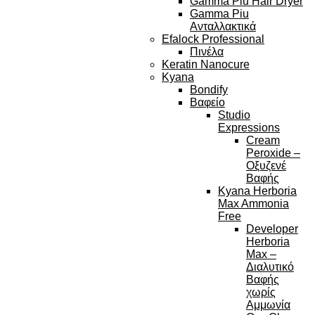
Gamma Piu Hair Dryer
Gamma Piu
Ανταλλακτικά
Efalock Professional
Πινέλα
Keratin Nanocure
Kyana
Bondify
Βαφείο
Studio
Expressions
Cream
Peroxide –
Οξυζενέ
Βαφής
Kyana Herboria
Max Ammonia
Free
Developer
Herboria
Max –
Διαλυτικό
Βαφής
χωρίς
Αμμωνία