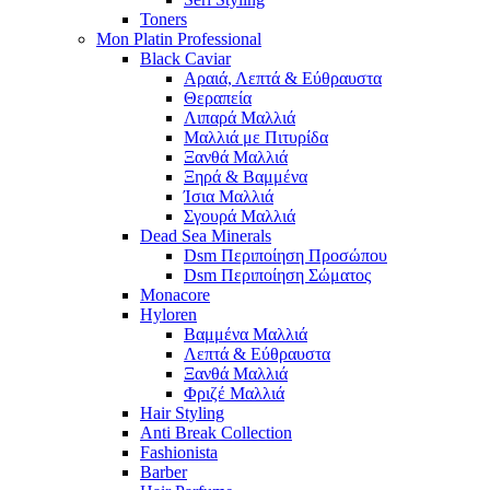
Toners
Mon Platin Professional
Black Caviar
Αραιά, Λεπτά & Εύθραυστα
Θεραπεία
Λιπαρά Μαλλιά
Μαλλιά με Πιτυρίδα
Ξανθά Μαλλιά
Ξηρά & Βαμμένα
Ίσια Μαλλιά
Σγουρά Μαλλιά
Dead Sea Minerals
Dsm Περιποίηση Προσώπου
Dsm Περιποίηση Σώματος
Monacore
Hyloren
Βαμμένα Μαλλιά
Λεπτά & Εύθραυστα
Ξανθά Μαλλιά
Φριζέ Μαλλιά
Hair Styling
Anti Break Collection
Fashionista
Barber