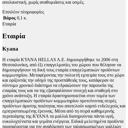
απολαυστική, χωρίς αναθυμιάσεις και οσμές.
Επιπλέον πληροφορίες
Βάρος
0,1 κ.
Εταιρία
Εταιρία
Kyana
Η εταιρία ΚΥΑΝΑ HELLAS A.E. δημιουργήθηκε το 2006 στη
Θεσσαλονίκη, από έξι επαγγελματίες του χώρου που θέλησαν να
δημιουργήσουν τη δική τους εταιρία επαγγελματικών προϊόντων
κομμωτηρίου. Μεταφέροντας την πολυετή εμπειρία τους στο χώρο
και ορίζοντάς την οδηγό της προσπάθειάς τους, κατάφεραν σε
σύντομο χρονικό διάστημα να εδραιώσουν την παρουσία της
εταιρίας τους και να της εξασφαλίσουν συνεχή και σταθερή στο
χρόνο ανάπτυξη. Η εταιρία δραστηριοποιείται στον τομέα των
επαγγελματικών προϊόντων κομμωτηρίου προτείνοντας σειρές
προϊόντων άριστης ποιότητας που αποτελούν καρπό ενδελεχούς και
εμπεριστατωμένης έρευνας. Μέσα από τη σειρά καθημερινής
περιποίησης της ΚΥΑΝΑ τα μαλλιά διατηρούνται πάντα υγιή,
ευκολοχτένιστα και γεμάτα ενέργεια. Ειδικά μελετημένα προϊόντα
προσφέρονται για την αναδόμηση των ταλαιπωρημένων μαλλιών