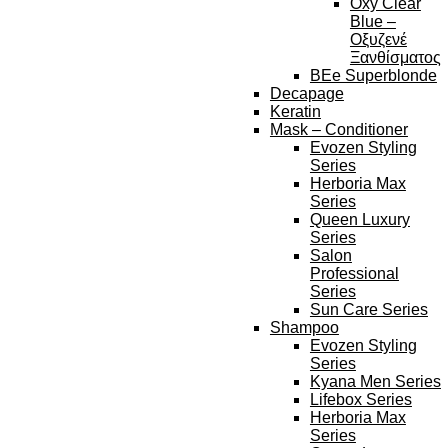
Oxy Clear
Blue –
Οξυζενέ
Ξανθίσματος
BEe Superblonde
Decapage
Keratin
Mask – Conditioner
Evozen Styling
Series
Herboria Max
Series
Queen Luxury
Series
Salon
Professional
Series
Sun Care Series
Shampoo
Evozen Styling
Series
Kyana Men Series
Lifebox Series
Herboria Max
Series