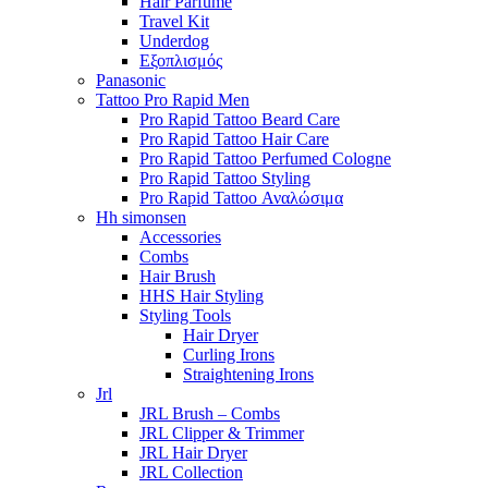
Hair Parfume
Travel Kit
Underdog
Εξοπλισμός
Panasonic
Tattoo Pro Rapid Men
Pro Rapid Tattoo Beard Care
Pro Rapid Tattoo Hair Care
Pro Rapid Tattoo Perfumed Cologne
Pro Rapid Tattoo Styling
Pro Rapid Tattoo Αναλώσιμα
Hh simonsen
Accessories
Combs
Hair Brush
HHS Hair Styling
Styling Tools
Hair Dryer
Curling Irons
Straightening Irons
Jrl
JRL Brush – Combs
JRL Clipper & Trimmer
JRL Hair Dryer
JRL Collection