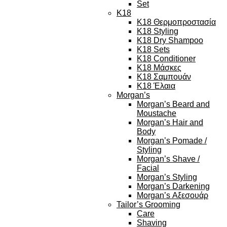
Set
K18
K18 Θερμοπροστασία
K18 Styling
K18 Dry Shampoo
K18 Sets
K18 Conditioner
K18 Μάσκες
K18 Σαμπουάν
K18 Έλαια
Morgan’s
Morgan’s Beard and
Moustache
Morgan’s Hair and
Body
Morgan’s Pomade /
Styling
Morgan’s Shave /
Facial
Morgan’s Styling
Morgan’s Darkening
Morgan’s Αξεσουάρ
Tailor’s Grooming
Care
Shaving