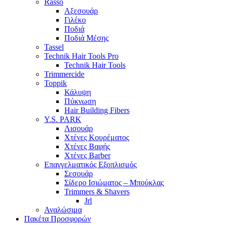
Rasso
Αξεσουάρ
Γιλέκο
Ποδιά
Ποδιά Μέσης
Tassel
Technik Hair Tools Pro
Technik Hair Tools
Trimmercide
Toppik
Κάλυψη
Πύκνωση
Hair Building Fibers
Y.S. PARK
Λισουάρ
Χτένες Κουρέματος
Χτένες Βαφής
Χτένες Barber
Επαγγελματικός Εξοπλισμός
Σεσουάρ
Σίδερο Ισιώματος – Μπούκλας
Trimmers & Shavers
Jrl
Αναλώσιμα
Πακέτα Προσφορών