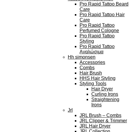
Pro Rapid Tattoo Beard
Care
Pro Rapid Tattoo Hair
Care
Pro Rapid Tattoo
Perfumed Cologne
Pro Rapid Tattoo
Styling
Pro Rapid Tattoo
Αναλώσιμα
Hh simonsen
Accessories
Combs
Hair Brush
HHS Hair Styling
Styling Tools
Hair Dryer
Curling Irons
Straightening
Irons
Jrl
JRL Brush – Combs
JRL Clipper & Trimmer
JRL Hair Dryer
JRL Collection