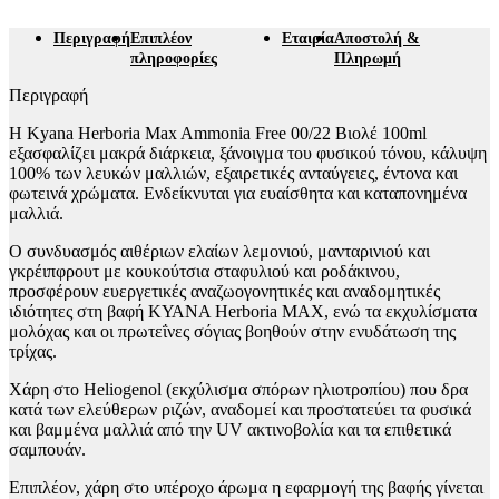
Περιγραφή
Επιπλέον
Εταιρία
Αποστολή &
πληροφορίες
Πληρωμή
Περιγραφή
Η Kyana Herboria Max Ammonia Free 00/22 Βιολέ 100ml
εξασφαλίζει μακρά διάρκεια, ξάνοιγμα του φυσικού τόνου, κάλυψη
100% των λευκών μαλλιών, εξαιρετικές ανταύγειες, έντονα και
φωτεινά χρώματα. Ενδείκνυται για ευαίσθητα και καταπονημένα
μαλλιά.
O συνδυασμός αιθέριων ελαίων λεμονιού, μανταρινιού και
γκρέιπφρουτ με κουκούτσια σταφυλιού και ροδάκινου,
προσφέρουν ευεργετικές αναζωογονητικές και αναδομητικές
ιδιότητες στη βαφή ΚΥΑΝΑ Herboria MAX, ενώ τα εκχυλίσματα
μολόχας και οι πρωτεΐνες σόγιας βοηθούν στην ενυδάτωση της
τρίχας.
Χάρη στο Heliogenol (εκχύλισμα σπόρων ηλιοτροπίου) που δρα
κατά των ελεύθερων ριζών, αναδομεί και προστατεύει τα φυσικά
και βαμμένα μαλλιά από την UV ακτινοβολία και τα επιθετικά
σαμπουάν.
Επιπλέον, χάρη στο υπέροχο άρωμα η εφαρμογή της βαφής γίνεται