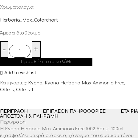
Χρωματολόγιο:
Herboria_Max_Colorchart
Άμεσα διαθέσιμο
Προσθήκη στο καλάθι
Add to wishlist
Κατηγορίες:
Kyana
,
Kyana Herboria Max Ammonia Free
,
Offers
,
Offers-1
ΠΕΡΙΓΡΑΦΉ
ΕΠΙΠΛΈΟΝ ΠΛΗΡΟΦΟΡΊΕΣ
ΕΤΑΙΡΊΑ
ΑΠΟΣΤΟΛΉ & ΠΛΗΡΩΜΉ
Περιγραφή
Η Kyana Herboria Max Ammonia Free 1002 Ασημί 100ml
εξασφαλίζει μακρά διάρκεια, ξάνοιγμα του φυσικού τόνου,