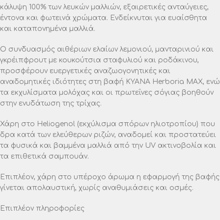
κάλυψη 100% των λευκών μαλλιών, εξαιρετικές ανταύγειες,
έντονα και φωτεινά χρώματα. Ενδείκνυται για ευαίσθητα
και καταπονημένα μαλλιά.
O συνδυασμός αιθέριων ελαίων λεμονιού, μανταρινιού και
γκρέιπφρουτ με κουκούτσια σταφυλιού και ροδάκινου,
προσφέρουν ευεργετικές αναζωογονητικές και
αναδομητικές ιδιότητες στη βαφή ΚΥΑΝΑ Herboria MAX, ενώ
τα εκχυλίσματα μολόχας και οι πρωτεΐνες σόγιας βοηθούν
στην ενυδάτωση της τρίχας.
Χάρη στο Heliogenol (εκχύλισμα σπόρων ηλιοτροπίου) που
δρα κατά των ελεύθερων ριζών, αναδομεί και προστατεύει
τα φυσικά και βαμμένα μαλλιά από την UV ακτινοβολία και
τα επιθετικά σαμπουάν.
Επιπλέον, χάρη στο υπέροχο άρωμα η εφαρμογή της βαφής
γίνεται απολαυστική, χωρίς αναθυμιάσεις και οσμές.
Επιπλέον πληροφορίες