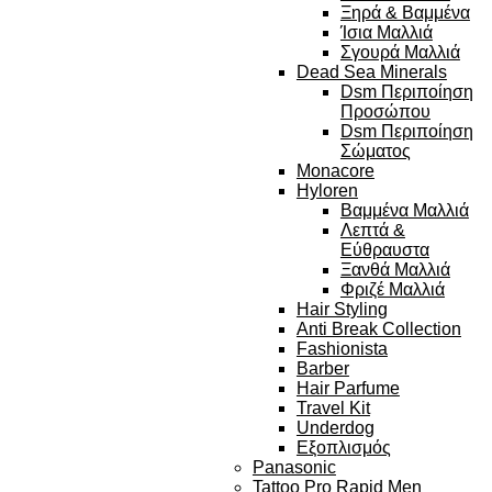
Ξηρά & Βαμμένα
Ίσια Μαλλιά
Σγουρά Μαλλιά
Dead Sea Minerals
Dsm Περιποίηση
Προσώπου
Dsm Περιποίηση
Σώματος
Monacore
Hyloren
Βαμμένα Μαλλιά
Λεπτά &
Εύθραυστα
Ξανθά Μαλλιά
Φριζέ Μαλλιά
Hair Styling
Anti Break Collection
Fashionista
Barber
Hair Parfume
Travel Kit
Underdog
Εξοπλισμός
Panasonic
Tattoo Pro Rapid Men