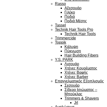
Rasso
Αξεσουάρ
Γιλέκο
Ποδιά
Ποδιά Μέσης
Tassel
Technik Hair Tools Pro
Technik Hair Tools
Trimmercide
Toppik
Κάλυψη
Πύκνωση
Hair Building Fibers
Y.S. PARK
Λισουάρ
Χτένες Κουρέματος
Χτένες Βαφής
Χτένες Barber
Επαγγελματικός Εξοπλισμός
Σεσουάρ
Σίδερο Ισιώματος –
Μπούκλας
Trimmers & Shavers
Jrl
Αναλώσιμα