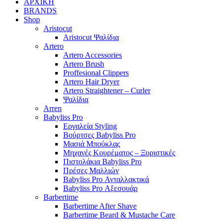
ΑΡΧΙΚΗ
BRANDS
Shop
Aristocut
Aristocut Ψαλίδια
Artero
Artero Accessories
Artero Brush
Proffesional Clippers
Artero Hair Dryer
Artero Straightener – Curler
Ψαλίδια
Arren
Babyliss Pro
Εργαλεία Styling
Βούρτσες Babyliss Pro
Μασιά Μπούκλας
Μηχανές Κουρέματος – Ξυριστικές
Πιστολάκια Babyliss Pro
Πρέσες Μαλλιών
Babyliss Pro Ανταλλακτικά
Babyliss Pro Αξεσουάρ
Barbertime
Barbertime After Shave
Barbertime Beard & Mustache Care