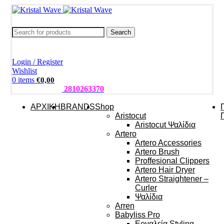
Search
Login / Register
Wishlist
0
items
€
0,00
ΤΗΛΕΦΩΝΑ:
2810263370
ΑΡΧΙΚΗ
BRANDS
Shop
Aristocut
Aristocut Ψαλίδια
Artero
Artero Accessories
Artero Brush
Proffesional Clippers
Artero Hair Dryer
Artero Straightener –
Curler
Ψαλίδια
Arren
Babyliss Pro
Εργαλεία Styling