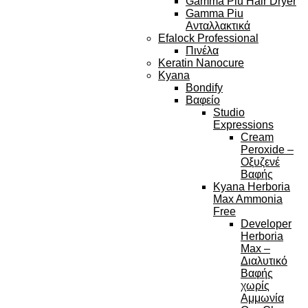
Gamma Piu Hair Dryer
Gamma Piu
Ανταλλακτικά
Efalock Professional
Πινέλα
Keratin Nanocure
Kyana
Bondify
Βαφείο
Studio
Expressions
Cream
Peroxide –
Οξυζενέ
Βαφής
Kyana Herboria
Max Ammonia
Free
Developer
Herboria
Max –
Διαλυτικό
Βαφής
χωρίς
Αμμωνία