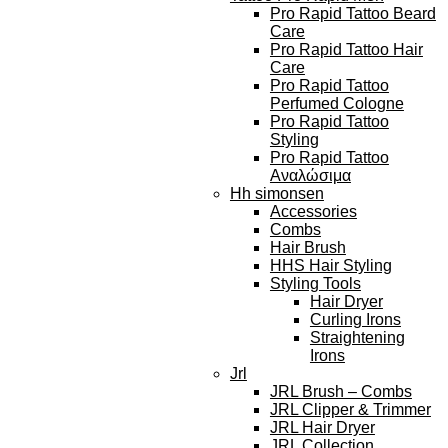
Pro Rapid Tattoo Beard
Care
Pro Rapid Tattoo Hair
Care
Pro Rapid Tattoo
Perfumed Cologne
Pro Rapid Tattoo
Styling
Pro Rapid Tattoo
Αναλώσιμα
Hh simonsen
Accessories
Combs
Hair Brush
HHS Hair Styling
Styling Tools
Hair Dryer
Curling Irons
Straightening
Irons
Jrl
JRL Brush – Combs
JRL Clipper & Trimmer
JRL Hair Dryer
JRL Collection