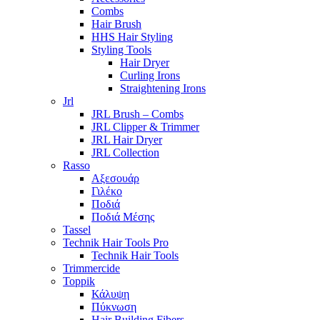
Combs
Hair Brush
HHS Hair Styling
Styling Tools
Hair Dryer
Curling Irons
Straightening Irons
Jrl
JRL Brush – Combs
JRL Clipper & Trimmer
JRL Hair Dryer
JRL Collection
Rasso
Αξεσουάρ
Γιλέκο
Ποδιά
Ποδιά Μέσης
Tassel
Technik Hair Tools Pro
Technik Hair Tools
Trimmercide
Toppik
Κάλυψη
Πύκνωση
Hair Building Fibers