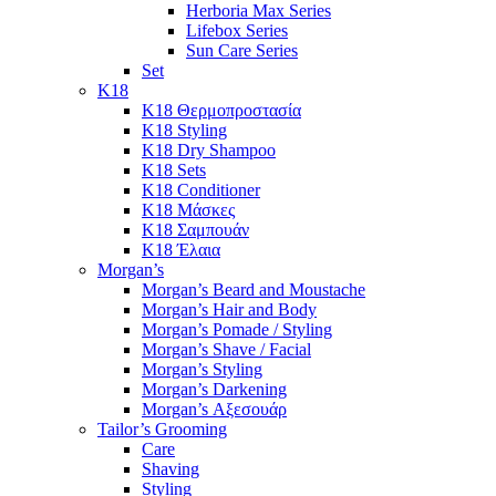
Herboria Max Series
Lifebox Series
Sun Care Series
Set
K18
K18 Θερμοπροστασία
K18 Styling
K18 Dry Shampoo
K18 Sets
K18 Conditioner
K18 Μάσκες
K18 Σαμπουάν
K18 Έλαια
Morgan’s
Morgan’s Beard and Moustache
Morgan’s Hair and Body
Morgan’s Pomade / Styling
Morgan’s Shave / Facial
Morgan’s Styling
Morgan’s Darkening
Morgan’s Αξεσουάρ
Tailor’s Grooming
Care
Shaving
Styling