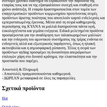
σύντομο χρονικό διάστημα να εδραιώσουν την παρουσία της
εταιρίας τους και να της εξασφαλίσουν συνεχή και σταθερή στο
χρόνο ανάπτυξη. Η εταιρία δραστηριοποιείται στον τομέα των
επαγγελματικών προϊόντων κομμωτηρίου προτείνοντας σειρές
προϊόντων άριστης ποιότητας που αποτελούν καρπό ενδελεχούς και
εμπεριστατωμένης έρευνας. Μέσα από τη σειρά καθημερινής
περιποίησης της ΚΥΑΝΑ τα μαλλιά διατηρούνται πάντα υγιή,
ευκολοχτένιστα και γεμάτα ενέργεια. Ειδικά μελετημένα προϊόντα
προσφέρονται για την αναδόμηση των ταλαιπωρημένων μαλλιών
και την ενίσχυση του αμυντικού συστήματος της τρίχας ενάντια σε
ενδογενείς αλλά και εξωτερικούς παράγοντες, όπως η ηλιακή
ακτινοβολία και η ατμοσφαιρική ρύπανση. Τέλος η σειρά των
προϊόντων styling προσφέρει τη δυνατότητα απεριόριστων
επιλογών χάρη στο δυνατό κράτημα, την ελαστικότητα και την
προστασία που παρέχει.
Αποστολή & Πληρωμή
- Αποστολές πραγματοποιούνται καθημερινά.
- ΔΩΡΕΑΝ μεταφορικά σε όλες τις παραγγελίες
Σχετικά προϊόντα
Hot
Quick view