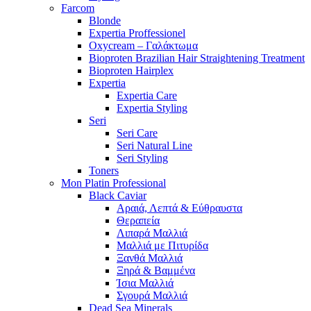
Farcom
Blonde
Expertia Proffessionel
Oxycream – Γαλάκτωμα
Bioproten Brazilian Hair Straightening Treatment
Bioproten Hairplex
Expertia
Expertia Care
Expertia Styling
Seri
Seri Care
Seri Natural Line
Seri Styling
Toners
Mon Platin Professional
Black Caviar
Αραιά, Λεπτά & Εύθραυστα
Θεραπεία
Λιπαρά Μαλλιά
Μαλλιά με Πιτυρίδα
Ξανθά Μαλλιά
Ξηρά & Βαμμένα
Ίσια Μαλλιά
Σγουρά Μαλλιά
Dead Sea Minerals