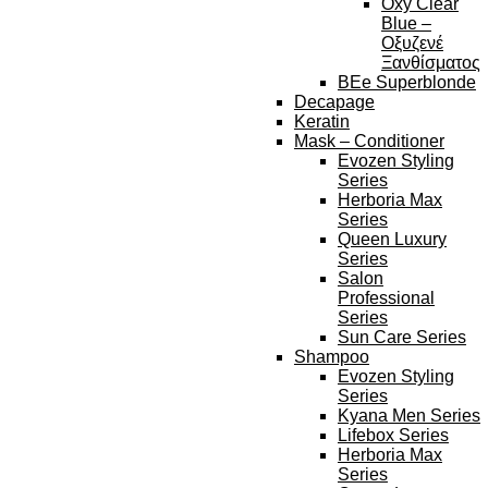
Oxy Clear
Blue –
Οξυζενέ
Ξανθίσματος
BEe Superblonde
Decapage
Keratin
Mask – Conditioner
Evozen Styling
Series
Herboria Max
Series
Queen Luxury
Series
Salon
Professional
Series
Sun Care Series
Shampoo
Evozen Styling
Series
Kyana Men Series
Lifebox Series
Herboria Max
Series