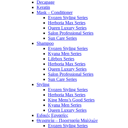
Decapage
Keratin
Mask – Conditioner
Evozen Styling Series
Herboria Max Series
Queen Luxury Series
Salon Professional Series
Sun Care Series
Shampoo
Evozen Styling Series
Kyana Men Series
Lifebox Series
Herboria Max Series
Queen Luxury Series
Salon Professional Series
Sun Care Series
Styling
Evozen Styling Series
Herboria Max Series
King Mens’s Good Series
Kyana Men Series
Queen Luxury Series
Ειδικές Εργασίες
Θεραπεία – Προστασία Μαλλιών
Evozen Styling Series