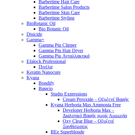
Barbertime Hair Care
Barbertime Salon Products
Barbertime Skin Care
Barbertime Styling
BioBotanic Oil
Bio Botanic Oil
Disicide
Gamma+
Gamma Piu Clipper
Gamma Piu Hair Dryer
Gamma Piu Ανταλλακτικά
Efalock Professional
Πινέλα
Keratin Nanocure
Kyana
Bondify
Βαφείο
Studio Expressions
Cream Peroxide – Οξυζενέ Βαφής
Kyana Herboria Max Ammonia Free
Developer Herboria Max –
Διαλυτικό Βαφής χωρίς Αμμωνία
Oxy Clear Blue – Οξυζενέ
Ξανθίσματος
BEe Superblonde