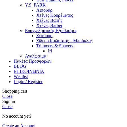
Y.S. PARK
Λισουάρ
Χτένες Κουρέματος
Χτένες Βαφής
Χτένες Barber
Επαγγελματικός Εξοπλισμός
Σεσουάρ
Σίδερο Ισιώματος – Μπούκλας
Trimmers & Shavers
Jrl
Αναλώσιμα
Πακέτα Προσφορών
BLOG
ΕΠΙΚΟΙΝΩΝΙΑ
Wishlist
Login / Register
Shopping cart
Close
Sign in
Close
No account yet?
Create an Account