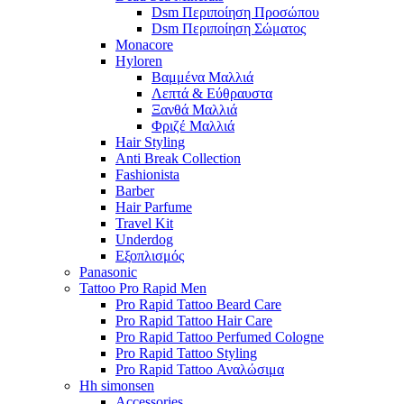
Dsm Περιποίηση Προσώπου
Dsm Περιποίηση Σώματος
Monacore
Hyloren
Βαμμένα Μαλλιά
Λεπτά & Εύθραυστα
Ξανθά Μαλλιά
Φριζέ Μαλλιά
Hair Styling
Anti Break Collection
Fashionista
Barber
Hair Parfume
Travel Kit
Underdog
Εξοπλισμός
Panasonic
Tattoo Pro Rapid Men
Pro Rapid Tattoo Beard Care
Pro Rapid Tattoo Hair Care
Pro Rapid Tattoo Perfumed Cologne
Pro Rapid Tattoo Styling
Pro Rapid Tattoo Αναλώσιμα
Hh simonsen
Accessories