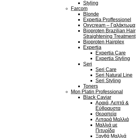
Styling
Farcom
Blonde
Expertia Proffessionel
Oxycream – Γαλάκτωμα
Bioproten Brazilian Hair
Straightening Treatment
Bioproten Hairplex
Expertia
Expertia Care
Expertia Styling
Seri
Seri Care
Seri Natural Line
Seri Styling
Toners
Mon Platin Professional
Black Caviar
Αραιά, Λεπτά &
Εύθραυστα
Θεραπεία
Λιπαρά Μαλλιά
Μαλλιά με
Πιτυρίδα
Ξανθά Μαλλιά