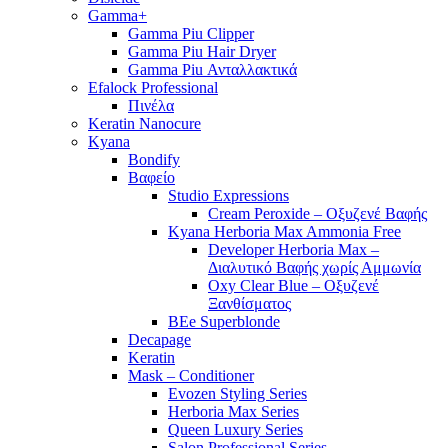
Gamma+
Gamma Piu Clipper
Gamma Piu Hair Dryer
Gamma Piu Ανταλλακτικά
Efalock Professional
Πινέλα
Keratin Nanocure
Kyana
Bondify
Βαφείο
Studio Expressions
Cream Peroxide – Οξυζενέ Βαφής
Kyana Herboria Max Ammonia Free
Developer Herboria Max –
Διαλυτικό Βαφής χωρίς Αμμωνία
Oxy Clear Blue – Οξυζενέ
Ξανθίσματος
BEe Superblonde
Decapage
Keratin
Mask – Conditioner
Evozen Styling Series
Herboria Max Series
Queen Luxury Series
Salon Professional Series