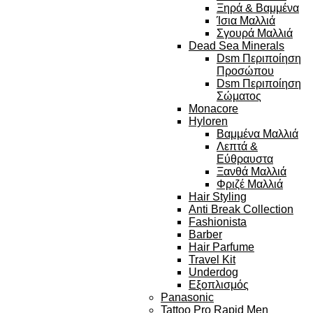
Ξηρά & Βαμμένα
Ίσια Μαλλιά
Σγουρά Μαλλιά
Dead Sea Minerals
Dsm Περιποίηση
Προσώπου
Dsm Περιποίηση
Σώματος
Monacore
Hyloren
Βαμμένα Μαλλιά
Λεπτά &
Εύθραυστα
Ξανθά Μαλλιά
Φριζέ Μαλλιά
Hair Styling
Anti Break Collection
Fashionista
Barber
Hair Parfume
Travel Kit
Underdog
Εξοπλισμός
Panasonic
Tattoo Pro Rapid Men