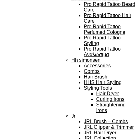
Pro Rapid Tattoo Beard
Care
Pro Rapid Tattoo Hair
Care
Pro Rapid Tattoo
Perfumed Cologne
Pro Rapid Tattoo
Styling
Pro Rapid Tattoo
Αναλώσιμα
Hh simonsen
Accessories
Combs
Hair Brush
HHS Hair Styling
Styling Tools
Hair Dryer
Curling Irons
Straightening
Irons
Jrl
JRL Brush – Combs
JRL Clipper & Trimmer
JRL Hair Dryer
JRL Collection