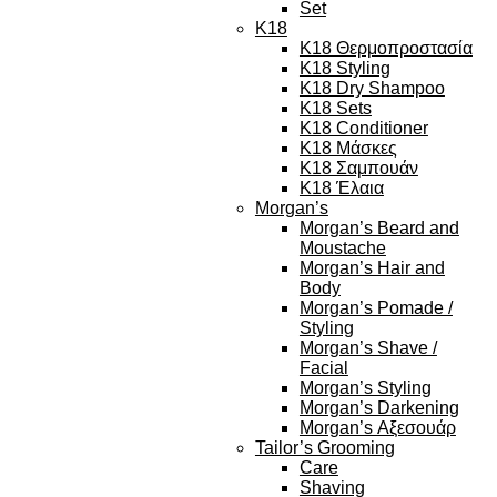
Set
K18
K18 Θερμοπροστασία
K18 Styling
K18 Dry Shampoo
K18 Sets
K18 Conditioner
K18 Μάσκες
K18 Σαμπουάν
K18 Έλαια
Morgan’s
Morgan’s Beard and
Moustache
Morgan’s Hair and
Body
Morgan’s Pomade /
Styling
Morgan’s Shave /
Facial
Morgan’s Styling
Morgan’s Darkening
Morgan’s Αξεσουάρ
Tailor’s Grooming
Care
Shaving