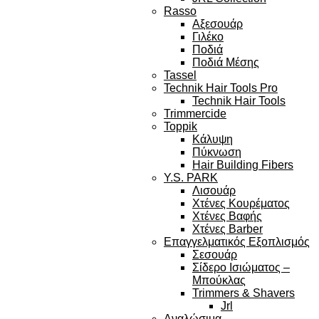
Rasso
Αξεσουάρ
Γιλέκο
Ποδιά
Ποδιά Μέσης
Tassel
Technik Hair Tools Pro
Technik Hair Tools
Trimmercide
Toppik
Κάλυψη
Πύκνωση
Hair Building Fibers
Y.S. PARK
Λισουάρ
Χτένες Κουρέματος
Χτένες Βαφής
Χτένες Barber
Επαγγελματικός Εξοπλισμός
Σεσουάρ
Σίδερο Ισιώματος –
Μπούκλας
Trimmers & Shavers
Jrl
Αναλώσιμα