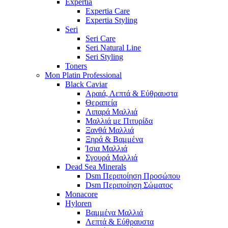
Expertia
Expertia Care
Expertia Styling
Seri
Seri Care
Seri Natural Line
Seri Styling
Toners
Mon Platin Professional
Black Caviar
Αραιά, Λεπτά & Εύθραυστα
Θεραπεία
Λιπαρά Μαλλιά
Μαλλιά με Πιτυρίδα
Ξανθά Μαλλιά
Ξηρά & Βαμμένα
Ίσια Μαλλιά
Σγουρά Μαλλιά
Dead Sea Minerals
Dsm Περιποίηση Προσώπου
Dsm Περιποίηση Σώματος
Monacore
Hyloren
Βαμμένα Μαλλιά
Λεπτά & Εύθραυστα