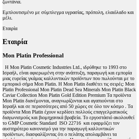
ζωντάνια.
Εμπλουτισμένο με σύμπλεγμα υγρασίας, πρόπολη, ελαιόλαδο και
μέλι.
Εταιρία
Εταιρία
Mon Platin Professional
H Mon Platin Cosmetic Industries Ltd., ιδρύθηκε το 1993 στο
Ισραήλ, είναι αφιερωμένη στην ανάπτυξη, παραγωγή και εμπορία
μιας ευρείας γκάμας καλλυντικών προϊόντων που πωλούνται με το
εμπορικό σήμα Mon Platin. Η Mon Platin διαθέτει τις σειρές: Mon
Platin Professional Mon Platin Dead Sea Minerals Mon Platin Black
Caviar Collection Mon Platin Gold Edition Premium Τα προϊόντα
Mon Platin διανέμονται, αναγνωρίζονται και αγαπιούνται στο
Ισραήλ και σε περισσότερες από 50 χώρες σε όλο τον κόσμο . Τα
προϊόντα Mon Platin έχουν κερδίσει πολλούς επαγγελματικούς
διαγωνισμούς και βιομηχανικά βραβεία. Το εργοστάσιό ακολουθεί
το GMP Cosmetic Standard ISO 22716 και εφαρμόζει τον
αυστηρότερο κανονισμό για την παραγωγή καλλυντικών
προϊόντων, διασφαλίζοντας ότι ο πελάτης απολαμβάνει τα