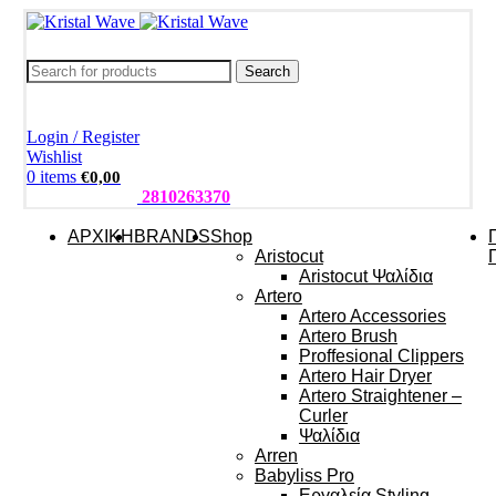
Search
Login / Register
Wishlist
0
items
€
0,00
ΤΗΛΕΦΩΝΑ:
2810263370
ΑΡΧΙΚΗ
BRANDS
Shop
Aristocut
Aristocut Ψαλίδια
Artero
Artero Accessories
Artero Brush
Proffesional Clippers
Artero Hair Dryer
Artero Straightener –
Curler
Ψαλίδια
Arren
Babyliss Pro
Εργαλεία Styling