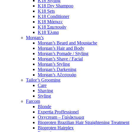
K18 Styling
K18 Dry Shampoo
K18 Sets
K18 Conditioner
K18 Μάσκες
K18 Σαμπουάν
K18 Έλαια
Morgan’s
Morgan’s Beard and Moustache
Morgan’s Hair and Body
Morgan’s Pomade / Styling
Morgan’s Shave / Facial
Morgan’s Styling
Morgan’s Darkening
Morgan’s Αξεσουάρ
Tailor’s Grooming
Care
Shaving
Styling
Farcom
Blonde
Expertia Proffessionel
Oxycream – Γαλάκτωμα
Bioproten Brazilian Hair Straightening Treatment
Bioproten Hairplex