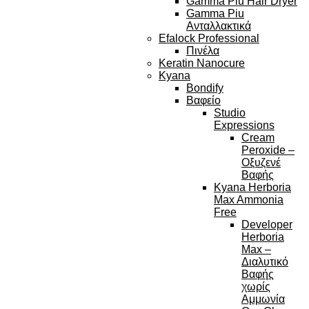
Gamma Piu Hair Dryer
Gamma Piu
Ανταλλακτικά
Efalock Professional
Πινέλα
Keratin Nanocure
Kyana
Bondify
Βαφείο
Studio
Expressions
Cream
Peroxide –
Οξυζενέ
Βαφής
Kyana Herboria
Max Ammonia
Free
Developer
Herboria
Max –
Διαλυτικό
Βαφής
χωρίς
Αμμωνία