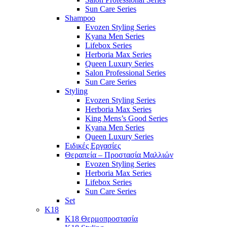
Sun Care Series
Shampoo
Evozen Styling Series
Kyana Men Series
Lifebox Series
Herboria Max Series
Queen Luxury Series
Salon Professional Series
Sun Care Series
Styling
Evozen Styling Series
Herboria Max Series
King Mens’s Good Series
Kyana Men Series
Queen Luxury Series
Ειδικές Εργασίες
Θεραπεία – Προστασία Μαλλιών
Evozen Styling Series
Herboria Max Series
Lifebox Series
Sun Care Series
Set
K18
K18 Θερμοπροστασία