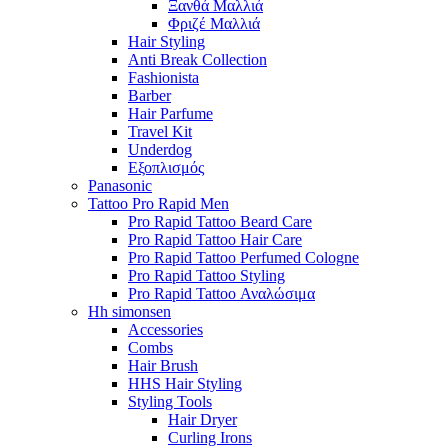
Ξανθά Μαλλιά
Φριζέ Μαλλιά
Hair Styling
Anti Break Collection
Fashionista
Barber
Hair Parfume
Travel Kit
Underdog
Εξοπλισμός
Panasonic
Tattoo Pro Rapid Men
Pro Rapid Tattoo Beard Care
Pro Rapid Tattoo Hair Care
Pro Rapid Tattoo Perfumed Cologne
Pro Rapid Tattoo Styling
Pro Rapid Tattoo Αναλώσιμα
Hh simonsen
Accessories
Combs
Hair Brush
HHS Hair Styling
Styling Tools
Hair Dryer
Curling Irons