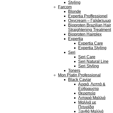
Styling
Farcom
Blonde
Expertia Proffessionel
Oxycream – Γαλάκτωμα
Bioproten Brazilian Hair
Straightening Treatment
Bioproten Hairplex
Expertia
Expertia Care
Expertia Styling
Seri
Seri Care
Seri Natural Line
Seri Styling
Toners
Mon Platin Professional
Black Caviar
Αραιά, Λεπτά &
Εύθραυστα
Θεραπεία
Λιπαρά Μαλλιά
Μαλλιά με
Πιτυρίδα
Ξανθά Μαλλιά