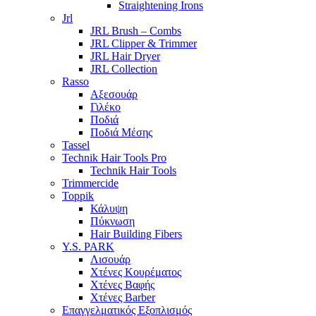
Straightening Irons
Jrl
JRL Brush – Combs
JRL Clipper & Trimmer
JRL Hair Dryer
JRL Collection
Rasso
Αξεσουάρ
Γιλέκο
Ποδιά
Ποδιά Μέσης
Tassel
Technik Hair Tools Pro
Technik Hair Tools
Trimmercide
Toppik
Κάλυψη
Πύκνωση
Hair Building Fibers
Y.S. PARK
Λισουάρ
Χτένες Κουρέματος
Χτένες Βαφής
Χτένες Barber
Επαγγελματικός Εξοπλισμός