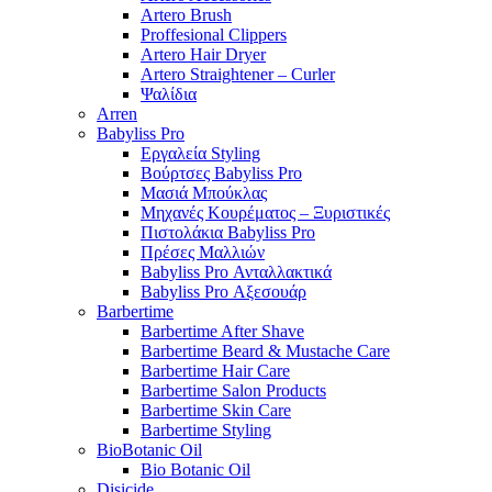
Artero Brush
Proffesional Clippers
Artero Hair Dryer
Artero Straightener – Curler
Ψαλίδια
Arren
Babyliss Pro
Εργαλεία Styling
Βούρτσες Babyliss Pro
Μασιά Μπούκλας
Μηχανές Κουρέματος – Ξυριστικές
Πιστολάκια Babyliss Pro
Πρέσες Μαλλιών
Babyliss Pro Ανταλλακτικά
Babyliss Pro Αξεσουάρ
Barbertime
Barbertime After Shave
Barbertime Beard & Mustache Care
Barbertime Hair Care
Barbertime Salon Products
Barbertime Skin Care
Barbertime Styling
BioBotanic Oil
Bio Botanic Oil
Disicide