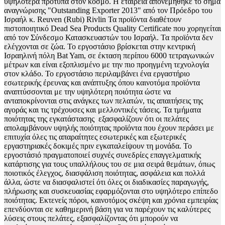
υψηλότερα πρότυπα στον κόσμο. Η εταιρεία απονεμήθηκε το σήμα
αναγνώρισης "Outstanding Exporter 2013" από τον Πρόεδρο του
Ισραήλ κ. Reuven (Rubi) Rivlin Τα προϊόντα διαθέτουν
πιστοποιητικό Dead Sea Products Quality Certificate που χορηγείται
από τον Σύνδεσμο Κατασκευαστών του Ισραήλ. Τα προϊόντα δεν
ελέγχονται σε ζώα. Το εργοστάσιο βρίσκεται στην κεντρική
Ισραηλινή πόλη Bat Yam, σε έκταση περίπου 6000 τετραγωνικών
μέτρων και είναι εξοπλισμένο με την πιο προηγμένη τεχνολογία
στον κλάδο. Το εργοστάσιο περιλαμβάνει ένα εργαστήριο
εσωτερικής έρευνας και ανάπτυξης όπου καινοτόμα προϊόντα
αναπτύσσονται με την υψηλότερη ποιότητα ώστε να
ανταποκρίνονται στις ανάγκες των πελατών, τις απαιτήσεις της
αγοράς και τις τρέχουσες και μελλοντικές τάσεις. Τα τμήματα
ποιότητας της εγκατάστασης εξασφαλίζουν ότι οι πελάτες
απολαμβάνουν υψηλής ποιότητας προϊόντα που έχουν περάσει με
επιτυχία όλες τις απαραίτητες εσωτερικές και εξωτερικές
εργαστηριακές δοκιμές πριν εγκαταλείψουν τη μονάδα. Το
εργοστάσιό πραγματοποιεί συχνές συνεδρίες επαγγελματικής
κατάρτισης για τους υπαλλήλους του σε μια σειρά θεμάτων, όπως
ποιοτικός έλεγχος, διασφάλιση ποιότητας, ασφάλεια και πολλά
άλλα, ώστε να διασφαλιστεί ότι όλες οι διαδικασίες παραγωγής,
πλήρωσης και συσκευασίας εφαρμόζονται στο υψηλότερο επίπεδο
ποιότητας. Εκτενείς πόροι, καινοτόμος σκέψη και χρόνια εμπειρίας
επενδύονται σε καθημερινή βάση για να παρέχουν τις καλύτερες
λύσεις στους πελάτες, εξασφαλίζοντας ότι μπορούν να