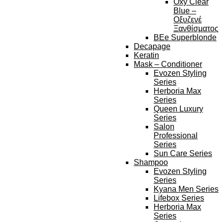
Oxy Clear
Blue –
Οξυζενέ
Ξανθίσματος
BEe Superblonde
Decapage
Keratin
Mask – Conditioner
Evozen Styling
Series
Herboria Max
Series
Queen Luxury
Series
Salon
Professional
Series
Sun Care Series
Shampoo
Evozen Styling
Series
Kyana Men Series
Lifebox Series
Herboria Max
Series