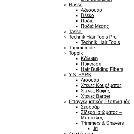
Rasso
Αξεσουάρ
Γιλέκο
Ποδιά
Ποδιά Μέσης
Tassel
Technik Hair Tools Pro
Technik Hair Tools
Trimmercide
Toppik
Κάλυψη
Πύκνωση
Hair Building Fibers
Y.S. PARK
Λισουάρ
Χτένες Κουρέματος
Χτένες Βαφής
Χτένες Barber
Επαγγελματικός Εξοπλισμός
Σεσουάρ
Σίδερο Ισιώματος –
Μπούκλας
Trimmers & Shavers
Jrl
Αναλώσιμα