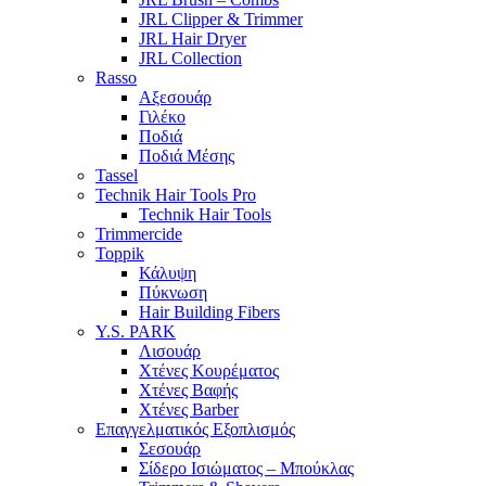
JRL Clipper & Trimmer
JRL Hair Dryer
JRL Collection
Rasso
Αξεσουάρ
Γιλέκο
Ποδιά
Ποδιά Μέσης
Tassel
Technik Hair Tools Pro
Technik Hair Tools
Trimmercide
Toppik
Κάλυψη
Πύκνωση
Hair Building Fibers
Y.S. PARK
Λισουάρ
Χτένες Κουρέματος
Χτένες Βαφής
Χτένες Barber
Επαγγελματικός Εξοπλισμός
Σεσουάρ
Σίδερο Ισιώματος – Μπούκλας