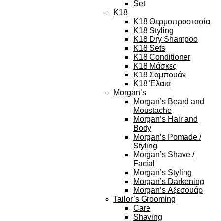
Set
K18
K18 Θερμοπροστασία
K18 Styling
K18 Dry Shampoo
K18 Sets
K18 Conditioner
K18 Μάσκες
K18 Σαμπουάν
K18 Έλαια
Morgan’s
Morgan’s Beard and
Moustache
Morgan’s Hair and
Body
Morgan’s Pomade /
Styling
Morgan’s Shave /
Facial
Morgan’s Styling
Morgan’s Darkening
Morgan’s Αξεσουάρ
Tailor’s Grooming
Care
Shaving