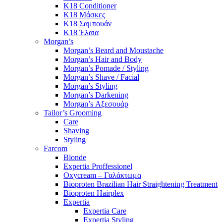
K18 Conditioner
K18 Μάσκες
K18 Σαμπουάν
K18 Έλαια
Morgan’s
Morgan’s Beard and Moustache
Morgan’s Hair and Body
Morgan’s Pomade / Styling
Morgan’s Shave / Facial
Morgan’s Styling
Morgan’s Darkening
Morgan’s Αξεσουάρ
Tailor’s Grooming
Care
Shaving
Styling
Farcom
Blonde
Expertia Proffessionel
Oxycream – Γαλάκτωμα
Bioproten Brazilian Hair Straightening Treatment
Bioproten Hairplex
Expertia
Expertia Care
Expertia Styling