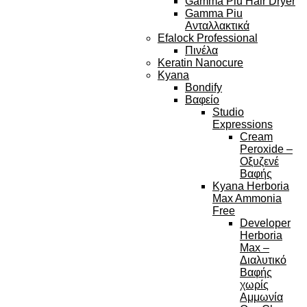
Gamma Piu Hair Dryer
Gamma Piu
Ανταλλακτικά
Efalock Professional
Πινέλα
Keratin Nanocure
Kyana
Bondify
Βαφείο
Studio
Expressions
Cream
Peroxide –
Οξυζενέ
Βαφής
Kyana Herboria
Max Ammonia
Free
Developer
Herboria
Max –
Διαλυτικό
Βαφής
χωρίς
Αμμωνία