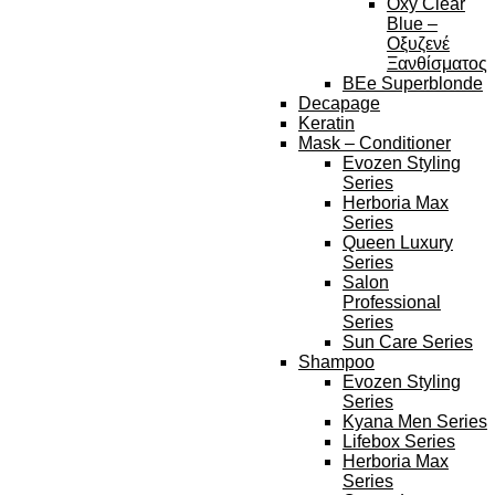
Oxy Clear
Blue –
Οξυζενέ
Ξανθίσματος
BEe Superblonde
Decapage
Keratin
Mask – Conditioner
Evozen Styling
Series
Herboria Max
Series
Queen Luxury
Series
Salon
Professional
Series
Sun Care Series
Shampoo
Evozen Styling
Series
Kyana Men Series
Lifebox Series
Herboria Max
Series