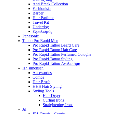
Anti Break Collection
Fashionista
Barber
Hair Parfume
Travel Kit
Underdog
Εξοπλισμός
Panasonic
Tattoo Pro Rapid Men
Pro Rapid Tattoo Beard Care
Pro Rapid Tattoo Hair Care
Pro Rapid Tattoo Perfumed Cologne
Pro Rapid Tattoo Styling
Pro Rapid Tattoo Αναλώσιμα
Hh simonsen
Accessories
Combs
Hair Brush
HHS Hair Styling
Styling Tools
Hair Dryer
Curling Irons
Straightening Irons
Jrl
JRL Brush – Combs