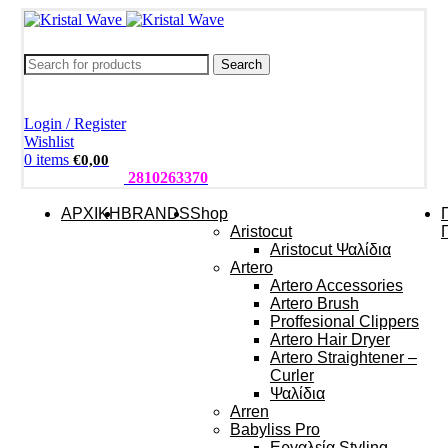
Search
Login / Register
Wishlist
0
items
€
0,00
ΤΗΛΕΦΩΝΑ:
2810263370
ΑΡΧΙΚΗ
BRANDS
Shop
Aristocut
Aristocut Ψαλίδια
Artero
Artero Accessories
Artero Brush
Proffesional Clippers
Artero Hair Dryer
Artero Straightener –
Curler
Ψαλίδια
Arren
Babyliss Pro
Εργαλεία Styling