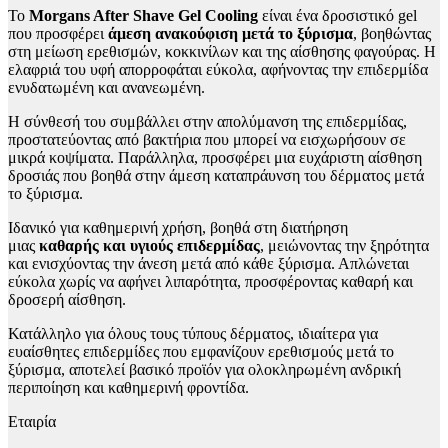
Το
Morgans After Shave Gel Cooling
είναι ένα δροσιστικό gel
που προσφέρει
άμεση ανακούφιση μετά το ξύρισμα
, βοηθώντας
στη μείωση ερεθισμών, κοκκινίλων και της αίσθησης φαγούρας. Η
ελαφριά του υφή απορροφάται εύκολα, αφήνοντας την επιδερμίδα
ενυδατωμένη και ανανεωμένη.
Η σύνθεσή του συμβάλλει στην απολύμανση της επιδερμίδας,
προστατεύοντας από βακτήρια που μπορεί να εισχωρήσουν σε
μικρά κοψίματα. Παράλληλα, προσφέρει μια ευχάριστη αίσθηση
δροσιάς που βοηθά στην άμεση καταπράυνση του δέρματος μετά
το ξύρισμα.
Ιδανικό για καθημερινή χρήση, βοηθά στη διατήρηση
μιας
καθαρής και υγιούς επιδερμίδας
, μειώνοντας την ξηρότητα
και ενισχύοντας την άνεση μετά από κάθε ξύρισμα. Απλώνεται
εύκολα χωρίς να αφήνει λιπαρότητα, προσφέροντας καθαρή και
δροσερή αίσθηση.
Κατάλληλο για όλους τους τύπους δέρματος, ιδιαίτερα για
ευαίσθητες επιδερμίδες που εμφανίζουν ερεθισμούς μετά το
ξύρισμα, αποτελεί βασικό προϊόν για ολοκληρωμένη ανδρική
περιποίηση και καθημερινή φροντίδα.
Εταιρία