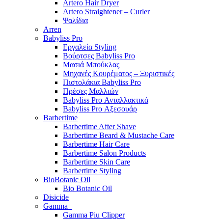
Artero Hair Dryer
Artero Straightener – Curler
Ψαλίδια
Arren
Babyliss Pro
Εργαλεία Styling
Βούρτσες Babyliss Pro
Μασιά Μπούκλας
Μηχανές Κουρέματος – Ξυριστικές
Πιστολάκια Babyliss Pro
Πρέσες Μαλλιών
Babyliss Pro Ανταλλακτικά
Babyliss Pro Αξεσουάρ
Barbertime
Barbertime After Shave
Barbertime Beard & Mustache Care
Barbertime Hair Care
Barbertime Salon Products
Barbertime Skin Care
Barbertime Styling
BioBotanic Oil
Bio Botanic Oil
Disicide
Gamma+
Gamma Piu Clipper