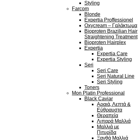
Styling
Farcom
Blonde
Expertia Proffessionel
Oxycream – Γαλάκτωμα
Bioproten Brazilian Hair
Straightening Treatment
Bioproten Hairplex
Expertia
Expertia Care
Expertia Styling
Seri
Seri Care
Seri Natural Line
Seri Styling
Toners
Mon Platin Professional
Black Caviar
Αραιά, Λεπτά &
Εύθραυστα
Θεραπεία
Λιπαρά Μαλλιά
Μαλλιά με
Πιτυρίδα
Ξανθά Μαλλιά