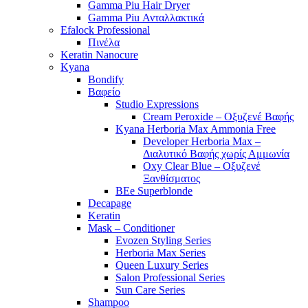
Gamma Piu Hair Dryer
Gamma Piu Ανταλλακτικά
Efalock Professional
Πινέλα
Keratin Nanocure
Kyana
Bondify
Βαφείο
Studio Expressions
Cream Peroxide – Οξυζενέ Βαφής
Kyana Herboria Max Ammonia Free
Developer Herboria Max –
Διαλυτικό Βαφής χωρίς Αμμωνία
Oxy Clear Blue – Οξυζενέ
Ξανθίσματος
BEe Superblonde
Decapage
Keratin
Mask – Conditioner
Evozen Styling Series
Herboria Max Series
Queen Luxury Series
Salon Professional Series
Sun Care Series
Shampoo