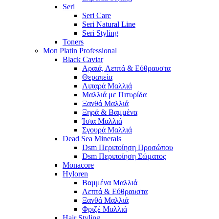
Seri
Seri Care
Seri Natural Line
Seri Styling
Toners
Mon Platin Professional
Black Caviar
Αραιά, Λεπτά & Εύθραυστα
Θεραπεία
Λιπαρά Μαλλιά
Μαλλιά με Πιτυρίδα
Ξανθά Μαλλιά
Ξηρά & Βαμμένα
Ίσια Μαλλιά
Σγουρά Μαλλιά
Dead Sea Minerals
Dsm Περιποίηση Προσώπου
Dsm Περιποίηση Σώματος
Monacore
Hyloren
Βαμμένα Μαλλιά
Λεπτά & Εύθραυστα
Ξανθά Μαλλιά
Φριζέ Μαλλιά
Hair Styling