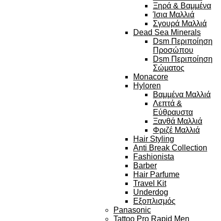
Ξηρά & Βαμμένα
Ίσια Μαλλιά
Σγουρά Μαλλιά
Dead Sea Minerals
Dsm Περιποίηση
Προσώπου
Dsm Περιποίηση
Σώματος
Monacore
Hyloren
Βαμμένα Μαλλιά
Λεπτά &
Εύθραυστα
Ξανθά Μαλλιά
Φριζέ Μαλλιά
Hair Styling
Anti Break Collection
Fashionista
Barber
Hair Parfume
Travel Kit
Underdog
Εξοπλισμός
Panasonic
Tattoo Pro Rapid Men