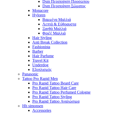
Dsm Περιποίηση Προσώπου
Dsm Περιποίηση Σώματος
Monacore
Hyloren
Βαμμένα Μαλλιά
Λεπτά & Εύθραυστα
Ξανθά Μαλλιά
Φριζέ Μαλλιά
Hair Styling
Anti Break Collection
Fashionista
Barber
Hair Parfume
Travel Kit
Underdog
Εξοπλισμός
Panasonic
Tattoo Pro Rapid Men
Pro Rapid Tattoo Beard Care
Pro Rapid Tattoo Hair Care
Pro Rapid Tattoo Perfumed Cologne
Pro Rapid Tattoo Styling
Pro Rapid Tattoo Αναλώσιμα
Hh simonsen
Accessories