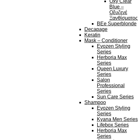
Oxy Clear
Blue –
Οξυζενέ
Ξανθίσματος
BEe Superblonde
Decapage
Keratin
Mask – Conditioner
Evozen Styling
Series
Herboria Max
Series
Queen Luxury
Series
Salon
Professional
Series
Sun Care Series
Shampoo
Evozen Styling
Series
Kyana Men Series
Lifebox Series
Herboria Max
Series