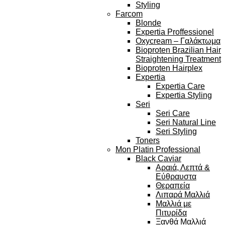
Styling
Farcom
Blonde
Expertia Proffessionel
Oxycream – Γαλάκτωμα
Bioproten Brazilian Hair
Straightening Treatment
Bioproten Hairplex
Expertia
Expertia Care
Expertia Styling
Seri
Seri Care
Seri Natural Line
Seri Styling
Toners
Mon Platin Professional
Black Caviar
Αραιά, Λεπτά &
Εύθραυστα
Θεραπεία
Λιπαρά Μαλλιά
Μαλλιά με
Πιτυρίδα
Ξανθά Μαλλιά