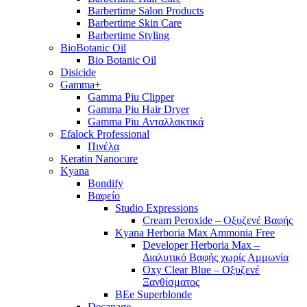
Barbertime Salon Products
Barbertime Skin Care
Barbertime Styling
BioBotanic Oil
Bio Botanic Oil
Disicide
Gamma+
Gamma Piu Clipper
Gamma Piu Hair Dryer
Gamma Piu Ανταλλακτικά
Efalock Professional
Πινέλα
Keratin Nanocure
Kyana
Bondify
Βαφείο
Studio Expressions
Cream Peroxide – Οξυζενέ Βαφής
Kyana Herboria Max Ammonia Free
Developer Herboria Max –
Διαλυτικό Βαφής χωρίς Αμμωνία
Oxy Clear Blue – Οξυζενέ
Ξανθίσματος
BEe Superblonde
Decapage