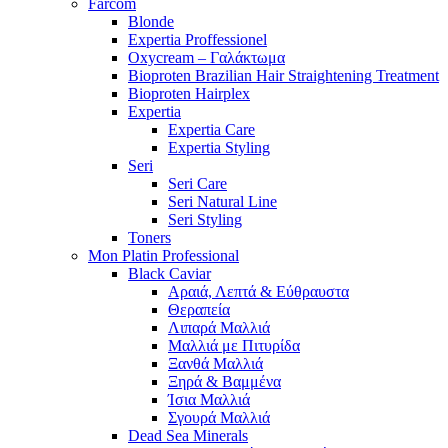
Farcom
Blonde
Expertia Proffessionel
Oxycream – Γαλάκτωμα
Bioproten Brazilian Hair Straightening Treatment
Bioproten Hairplex
Expertia
Expertia Care
Expertia Styling
Seri
Seri Care
Seri Natural Line
Seri Styling
Toners
Mon Platin Professional
Black Caviar
Αραιά, Λεπτά & Εύθραυστα
Θεραπεία
Λιπαρά Μαλλιά
Μαλλιά με Πιτυρίδα
Ξανθά Μαλλιά
Ξηρά & Βαμμένα
Ίσια Μαλλιά
Σγουρά Μαλλιά
Dead Sea Minerals