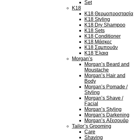
Set
K18
K18 Θερμοπροστασία
K18 Styling
K18 Dry Shampoo
K18 Sets
K18 Conditioner
K18 Μάσκες
K18 Σαμπουάν
K18 Έλαια
Morgan’s
Morgan’s Beard and
Moustache
Morgan’s Hair and
Body
Morgan’s Pomade /
Styling
Morgan’s Shave /
Facial
Morgan’s Styling
Morgan’s Darkening
Morgan’s Αξεσουάρ
Tailor’s Grooming
Care
Shaving