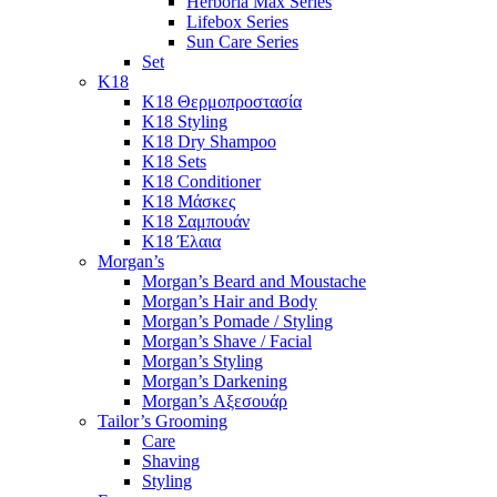
Herboria Max Series
Lifebox Series
Sun Care Series
Set
K18
K18 Θερμοπροστασία
K18 Styling
K18 Dry Shampoo
K18 Sets
K18 Conditioner
K18 Μάσκες
K18 Σαμπουάν
K18 Έλαια
Morgan’s
Morgan’s Beard and Moustache
Morgan’s Hair and Body
Morgan’s Pomade / Styling
Morgan’s Shave / Facial
Morgan’s Styling
Morgan’s Darkening
Morgan’s Αξεσουάρ
Tailor’s Grooming
Care
Shaving
Styling