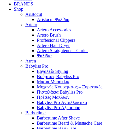
BRANDS
Shop
Aristocut
Aristocut Ψαλίδια
Artero
Artero Accessories
Artero Brush
Proffesional Clippers
Artero Hair Dryer
Artero Straightener – Curler
Ψαλίδια
Arren
Babyliss Pro
Εργαλεία Styling
Βούρτσες Babyliss Pro
Μασιά Μπούκλας
Μηχανές Κουρέματος – Ξυριστικές
Πιστολάκια Babyliss Pro
Πρέσες Μαλλιών
Babyliss Pro Ανταλλακτικά
Babyliss Pro Αξεσουάρ
Barbertime
Barbertime After Shave
Barbertime Beard & Mustache Care
Barbertime Hair Care