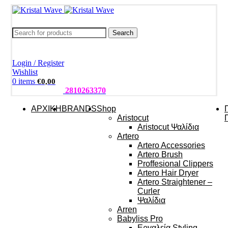
Search
Login / Register
Wishlist
0
items
€
0,00
ΤΗΛΕΦΩΝΑ:
2810263370
ΑΡΧΙΚΗ
BRANDS
Shop
Aristocut
Aristocut Ψαλίδια
Artero
Artero Accessories
Artero Brush
Proffesional Clippers
Artero Hair Dryer
Artero Straightener –
Curler
Ψαλίδια
Arren
Babyliss Pro
Εργαλεία Styling