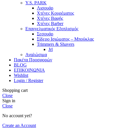
Y.S. PARK
Λισουάρ
Χτένες Κουρέματος
Χτένες Βαφής
Χτένες Barber
Επαγγελματικός Εξοπλισμός
Σεσουάρ
Σίδερο Ισιώματος – Μπούκλας
Trimmers & Shavers
Jrl
Αναλώσιμα
Πακέτα Προσφορών
BLOG
ΕΠΙΚΟΙΝΩΝΙΑ
Wishlist
Login / Register
Shopping cart
Close
Sign in
Close
No account yet?
Create an Account