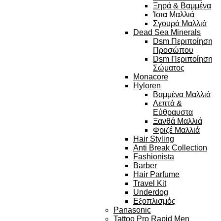
Ξηρά & Βαμμένα
Ίσια Μαλλιά
Σγουρά Μαλλιά
Dead Sea Minerals
Dsm Περιποίηση
Προσώπου
Dsm Περιποίηση
Σώματος
Monacore
Hyloren
Βαμμένα Μαλλιά
Λεπτά &
Εύθραυστα
Ξανθά Μαλλιά
Φριζέ Μαλλιά
Hair Styling
Anti Break Collection
Fashionista
Barber
Hair Parfume
Travel Kit
Underdog
Εξοπλισμός
Panasonic
Tattoo Pro Rapid Men