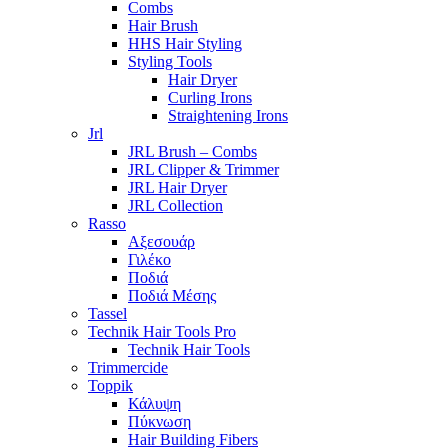
Combs
Hair Brush
HHS Hair Styling
Styling Tools
Hair Dryer
Curling Irons
Straightening Irons
Jrl
JRL Brush – Combs
JRL Clipper & Trimmer
JRL Hair Dryer
JRL Collection
Rasso
Αξεσουάρ
Γιλέκο
Ποδιά
Ποδιά Μέσης
Tassel
Technik Hair Tools Pro
Technik Hair Tools
Trimmercide
Toppik
Κάλυψη
Πύκνωση
Hair Building Fibers