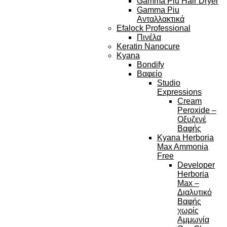
Gamma Piu Hair Dryer
Gamma Piu
Ανταλλακτικά
Efalock Professional
Πινέλα
Keratin Nanocure
Kyana
Bondify
Βαφείο
Studio
Expressions
Cream
Peroxide –
Οξυζενέ
Βαφής
Kyana Herboria
Max Ammonia
Free
Developer
Herboria
Max –
Διαλυτικό
Βαφής
χωρίς
Αμμωνία