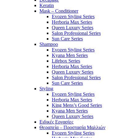
Keratin
Mask – Conditioner
Evozen Styling Series
Herboria Max Series
Queen Luxury Series
Salon Professional Series
Sun Care Series
Shampoo
Evozen Styling Series
Kyana Men Series
Lifebox Series
Herboria Max Series
Queen Luxury Series
Salon Professional Series
Sun Care Series
Styling
Evozen Styling Series
Herboria Max Series
King Mens’s Good Series
Kyana Men Series
Queen Luxury Series
Ειδικές Εργασίες
Θεραπεία – Προστασία Μαλλιών
Evozen Styling Series