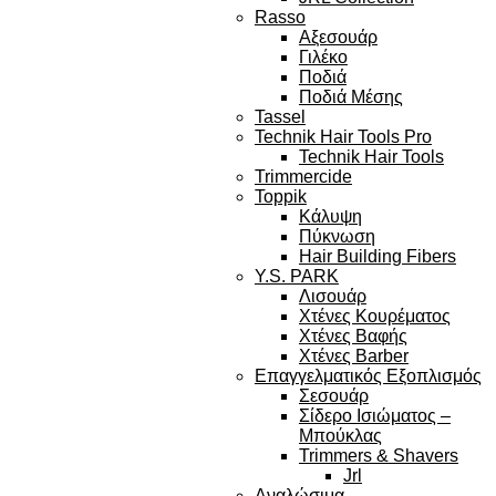
Rasso
Αξεσουάρ
Γιλέκο
Ποδιά
Ποδιά Μέσης
Tassel
Technik Hair Tools Pro
Technik Hair Tools
Trimmercide
Toppik
Κάλυψη
Πύκνωση
Hair Building Fibers
Y.S. PARK
Λισουάρ
Χτένες Κουρέματος
Χτένες Βαφής
Χτένες Barber
Επαγγελματικός Εξοπλισμός
Σεσουάρ
Σίδερο Ισιώματος –
Μπούκλας
Trimmers & Shavers
Jrl
Αναλώσιμα