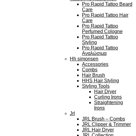
Pro Rapid Tattoo Beard
Care
Pro Rapid Tattoo Hair
Care
Pro Rapid Tattoo
Perfumed Cologne
Pro Rapid Tattoo
Styling
Pro Rapid Tattoo
Αναλώσιμα
Hh simonsen
Accessories
Combs
Hair Brush
HHS Hair Styling
Styling Tools
Hair Dryer
Curling Irons
Straightening
Irons
Jrl
JRL Brush – Combs
JRL Clipper & Trimmer
JRL Hair Dryer
JRL Collection