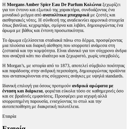
Η
Morgans Amber Spice Eau De Parfum Κολώνια
ξεχωρίζει
για τον έντονο και εξωτικό της χαρακτήρα, συνδυάζοντας ένα
μοναδικό μείγμα από
ανατολίτικα μπαχαρικά
με ζεστές και
αισθησιακές νότες. Η σύνθεσή της αναδεικνύει αρμονικά στοιχεία
όπως βανίλια, κεχριμπάρι, σμύρνα και λιβάνι, δημιουργώντας ένα
άρωμα με βάθος και έντονη προσωπικότητα.
Το άρωμα εξελίσσεται σταδιακά πάνω στο δέρμα, προσφέροντας
μια πλούσια και διαρκή αίσθηση που ισορροπεί ανάμεσα στη
ζεστασιά και την κομψότητα. Είναι ιδανικό για τον σύγχρονο άνδρα
που αναζητά κάτι πιο ιδιαίτερο και ξεχωριστό, χωρίς υπερβολές.
Η Morgan’s, με ιστορία από το 1873, αποτελεί σύμβολο ποιότητας
και παράδοσης στην ανδρική περιποίηση, δημιουργώντας προϊόντα
που ανταποκρίνονται στις σύγχρονες ανάγκες με υψηλά standards.
Ιδανική επιλογή για όσους προτιμούν
ανδρικά αρώματα με
ένταση και διάρκεια
, φοριέται εύκολα τόσο σε καθημερινές όσο
και σε βραδινές εμφανίσεις. Προσφέρει μια ισχυρή αλλά
ισορροπημένη παρουσία, ενισχύοντας το στυλ και την
αυτοπεποίθηση με διακριτική πολυτέλεια.
Εταιρία
Εταιρία