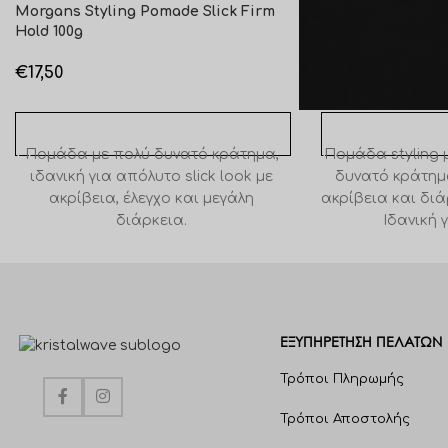
Morgans Styling Pomade Slick Firm
Morgans Styling
Hold 100g
500g
€
17,50
€
55,80
ΠΡΟΣΘΉΚΗ ΣΤΟ ΚΑΛΆΘΙ
ΠΡΟΣΘΉΚΗ ΣΤΟ 
Πομάδα με πολύ δυνατό κράτημα,
Πομάδα styling 
ιδανική για απόλυτο slick look με
δυνατό κράτη
ακρίβεια, έλεγχο και μεγάλη
ακρίβεια και διά
διάρκεια.
Ιδανική γ
καλοσχηματισμέ
έλεγχο χωρίς να 
ενώ το χαρακ
προσθέτει μ
αίσθηση
ΕΞΥΠΗΡΈΤΗΣΗ ΠΕΛΑΤΩΝ
Τρόποι Πληρωμής
Τρόποι Αποστολής