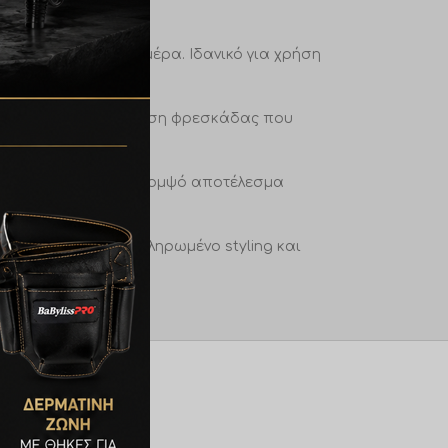
ικό και ευέλικτο.
αμόρφωση μέσα στη μέρα. Ιδανικό για χρήση
 αλλά ξεχωριστή αίσθηση φρεσκάδας που
, ελαστικότητα και κομψό αποτέλεσμα
τεχνολογία για ολοκληρωμένο styling και