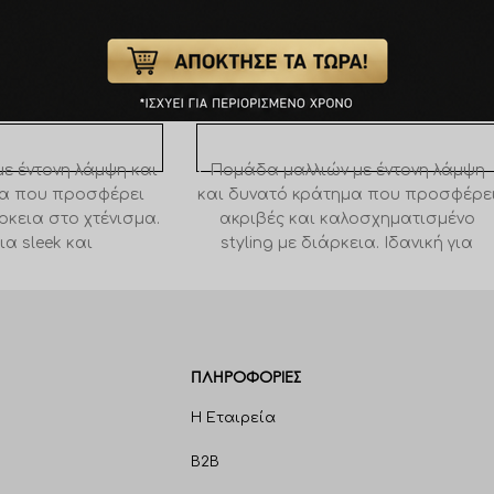
 Pomade High Shine
Morgans Styling Pomade High Shin
100g
€
17,50
ΚΑΛΆΘΙ
ΠΡΟΣΘΉΚΗ ΣΤΟ ΚΑΛΆΘΙ
με έντονη λάμψη και
Πομάδα μαλλιών με έντονη λάμψη
μα που προσφέρει
και δυνατό κράτημα που προσφέρε
ρκεια στο χτένισμα.
ακριβές και καλοσχηματισμένο
ια sleek και
styling με διάρκεια. Ιδανική για
να looks, χαρίζει
κλασικά και μοντέρνα looks.
βαραίνει τα μαλλιά,
τηριστικό άρωμα
ια εκλεπτυσμένη
 φροντίδας.
ΠΛΗΡΟΦΟΡΊΕΣ
Η Εταιρεία
B2B