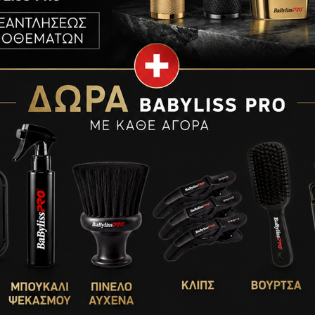
νει ή να κολλάει την τρίχα, διατηρώντας το αποτέλεσμα φυσ
λαφρού κρατήματος
, επιτρέποντας εύκολο styling και αναδι
ιώνει την εικόνα τους.
ιασεμί, σανδαλόξυλο και πατσουλί, χαρίζει μια διακριτική
 μαλλιών για όγκο και φυσικό κράτημα
, προσφέροντας έλεγχο
από το 1873, συνδυάζει παραδοσιακή ποιότητα και σύγχρονη 