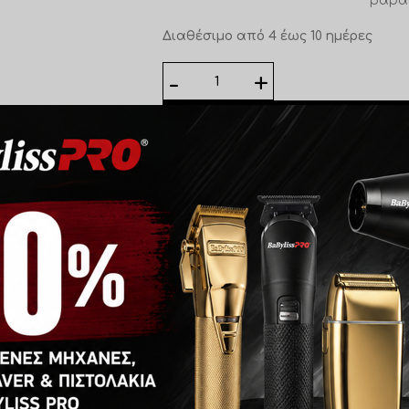
βαραί
Διαθέσιμο από 4 έως 10 ημέρες
ΠΡΟΣΘΉ
Add to wishlist
Κωδικός προϊόντος:
67-07-039
Κατηγορία:
Morgan's Pomade / Styli
ΕΤΑΙΡΊΑ
με μεσαίο κράτημα, σχεδιασμένο ειδικά για λεπτά και αδύνα