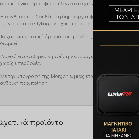
φυσικό όγκο. Προσφέρει έλεγχο στο χτένισμα χωρίς να βαραί
Η σύνθεσή του βοηθά στη δημιουργία
φυσικού όγκου και ε
πριν ή μετά το styling, ενισχύει τη δομή των μαλλιών και βελτ
Το χαρακτηριστικό άρωμά του, με νότες από περγαμόντο, γ
διαρκεί.
Ιδανικό για καθημερινή χρήση, λειτουργεί ως πρακτικό
spray
χωρίς υπερβολές.
Με την υπογραφή της Morgan’s, μιας εταιρείας με ιστορία 
ανδρική περιποίηση.
Σχετικά προϊόντα