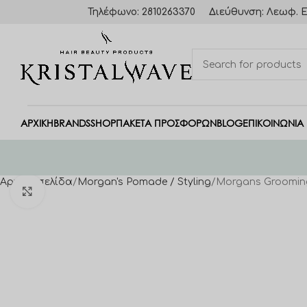
Τηλέφωνο: 2810263370
Διεύθυνση: Λεωφ. Ε
ΑΡΧΙΚΗ
BRANDS
SHOP
ΠΑΚΈΤΑ ΠΡΟΣΦΟΡΏΝ
BLOG
ΕΠΙΚΟΙΝΩΝΙΑ
Αρχική σελίδα
Morgan's Pomade / Styling
Morgans Grooming
Click to enlarge