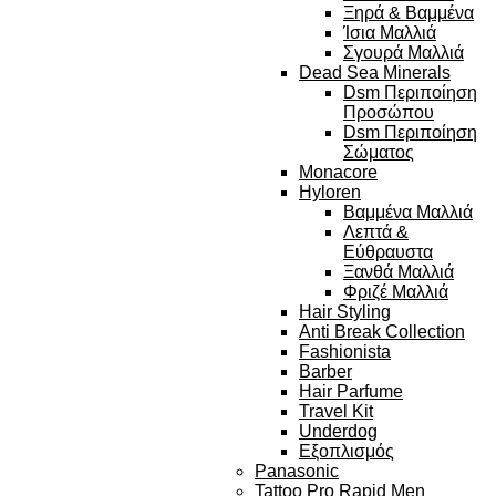
Ξηρά & Βαμμένα
Ίσια Μαλλιά
Σγουρά Μαλλιά
Dead Sea Minerals
Dsm Περιποίηση
Προσώπου
Dsm Περιποίηση
Σώματος
Monacore
Hyloren
Βαμμένα Μαλλιά
Λεπτά &
Εύθραυστα
Ξανθά Μαλλιά
Φριζέ Μαλλιά
Hair Styling
Anti Break Collection
Fashionista
Barber
Hair Parfume
Travel Kit
Underdog
Εξοπλισμός
Panasonic
Tattoo Pro Rapid Men