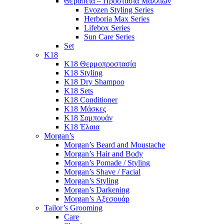
Θεραπεία – Προστασία Μαλλιών
Evozen Styling Series
Herboria Max Series
Lifebox Series
Sun Care Series
Set
K18
K18 Θερμοπροστασία
K18 Styling
K18 Dry Shampoo
K18 Sets
K18 Conditioner
K18 Μάσκες
K18 Σαμπουάν
K18 Έλαια
Morgan’s
Morgan’s Beard and Moustache
Morgan’s Hair and Body
Morgan’s Pomade / Styling
Morgan’s Shave / Facial
Morgan’s Styling
Morgan’s Darkening
Morgan’s Αξεσουάρ
Tailor’s Grooming
Care