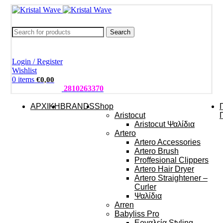
Search
Login / Register
Wishlist
0
items
€
0,00
ΤΗΛΕΦΩΝΑ:
2810263370
ΑΡΧΙΚΗ
BRANDS
Shop
Aristocut
Aristocut Ψαλίδια
Artero
Artero Accessories
Artero Brush
Proffesional Clippers
Artero Hair Dryer
Artero Straightener –
Curler
Ψαλίδια
Arren
Babyliss Pro
Εργαλεία Styling