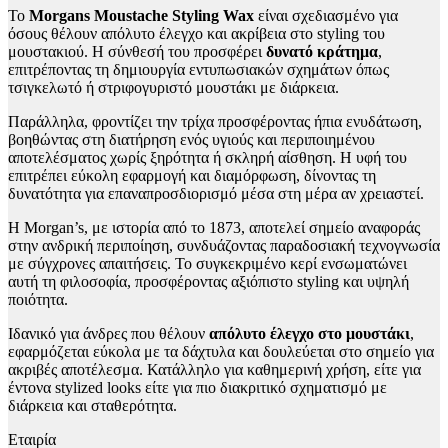
Το
Morgans Moustache Styling Wax
είναι σχεδιασμένο για
όσους θέλουν απόλυτο έλεγχο και ακρίβεια στο styling του
μουστακιού. Η σύνθεσή του προσφέρει
δυνατό κράτημα
,
επιτρέποντας τη δημιουργία εντυπωσιακών σχημάτων όπως
τσιγκελωτό ή στριφογυριστό μουστάκι με διάρκεια.
Παράλληλα, φροντίζει την τρίχα προσφέροντας ήπια ενυδάτωση,
βοηθώντας στη διατήρηση ενός υγιούς και περιποιημένου
αποτελέσματος χωρίς ξηρότητα ή σκληρή αίσθηση. Η υφή του
επιτρέπει εύκολη εφαρμογή και διαμόρφωση, δίνοντας τη
δυνατότητα για επαναπροσδιορισμό μέσα στη μέρα αν χρειαστεί.
Η Morgan’s, με ιστορία από το 1873, αποτελεί σημείο αναφοράς
στην ανδρική περιποίηση, συνδυάζοντας παραδοσιακή τεχνογνωσία
με σύγχρονες απαιτήσεις. Το συγκεκριμένο κερί ενσωματώνει
αυτή τη φιλοσοφία, προσφέροντας αξιόπιστο styling και υψηλή
ποιότητα.
Ιδανικό για άνδρες που θέλουν
απόλυτο έλεγχο στο μουστάκι
,
εφαρμόζεται εύκολα με τα δάχτυλα και δουλεύεται στο σημείο για
ακριβές αποτέλεσμα. Κατάλληλο για καθημερινή χρήση, είτε για
έντονα stylized looks είτε για πιο διακριτικό σχηματισμό με
διάρκεια και σταθερότητα.
Εταιρία