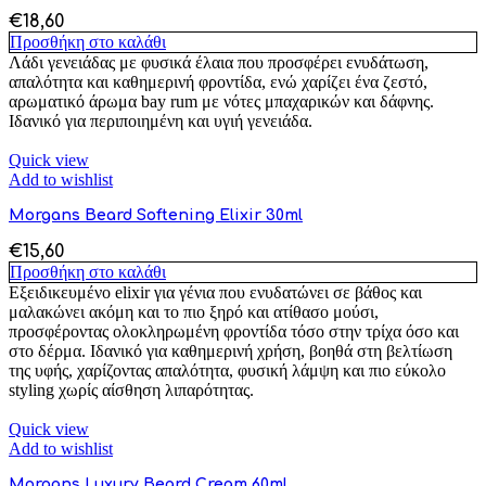
€
18,60
Προσθήκη στο καλάθι
Λάδι γενειάδας με φυσικά έλαια που προσφέρει ενυδάτωση,
απαλότητα και καθημερινή φροντίδα, ενώ χαρίζει ένα ζεστό,
αρωματικό άρωμα bay rum με νότες μπαχαρικών και δάφνης.
Ιδανικό για περιποιημένη και υγιή γενειάδα.
Quick view
Add to wishlist
Morgans Beard Softening Elixir 30ml
€
15,60
Προσθήκη στο καλάθι
Εξειδικευμένο elixir για γένια που ενυδατώνει σε βάθος και
μαλακώνει ακόμη και το πιο ξηρό και ατίθασο μούσι,
προσφέροντας ολοκληρωμένη φροντίδα τόσο στην τρίχα όσο και
στο δέρμα. Ιδανικό για καθημερινή χρήση, βοηθά στη βελτίωση
της υφής, χαρίζοντας απαλότητα, φυσική λάμψη και πιο εύκολο
styling χωρίς αίσθηση λιπαρότητας.
Quick view
Add to wishlist
Morgans Luxury Beard Cream 60ml