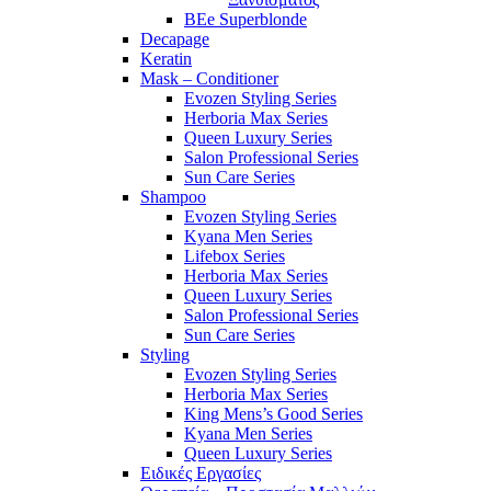
BEe Superblonde
Decapage
Keratin
Mask – Conditioner
Evozen Styling Series
Herboria Max Series
Queen Luxury Series
Salon Professional Series
Sun Care Series
Shampoo
Evozen Styling Series
Kyana Men Series
Lifebox Series
Herboria Max Series
Queen Luxury Series
Salon Professional Series
Sun Care Series
Styling
Evozen Styling Series
Herboria Max Series
King Mens’s Good Series
Kyana Men Series
Queen Luxury Series
Ειδικές Εργασίες