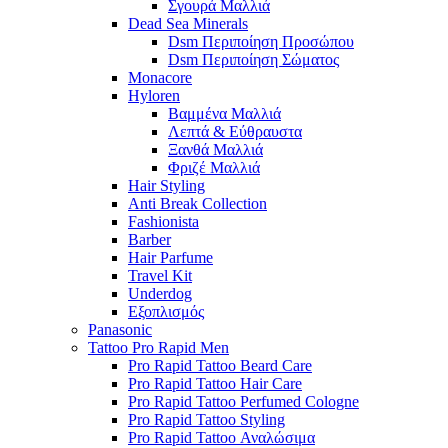
Σγουρά Μαλλιά
Dead Sea Minerals
Dsm Περιποίηση Προσώπου
Dsm Περιποίηση Σώματος
Monacore
Hyloren
Βαμμένα Μαλλιά
Λεπτά & Εύθραυστα
Ξανθά Μαλλιά
Φριζέ Μαλλιά
Hair Styling
Anti Break Collection
Fashionista
Barber
Hair Parfume
Travel Kit
Underdog
Εξοπλισμός
Panasonic
Tattoo Pro Rapid Men
Pro Rapid Tattoo Beard Care
Pro Rapid Tattoo Hair Care
Pro Rapid Tattoo Perfumed Cologne
Pro Rapid Tattoo Styling
Pro Rapid Tattoo Αναλώσιμα