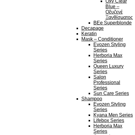
Oxy Clear
Blue –
Οξυζενέ
Ξανθίσματος
BEe Superblonde
Decapage
Keratin
Mask – Conditioner
Evozen Styling
Series
Herboria Max
Series
Queen Luxury
Series
Salon
Professional
Series
Sun Care Series
Shampoo
Evozen Styling
Series
Kyana Men Series
Lifebox Series
Herboria Max
Series