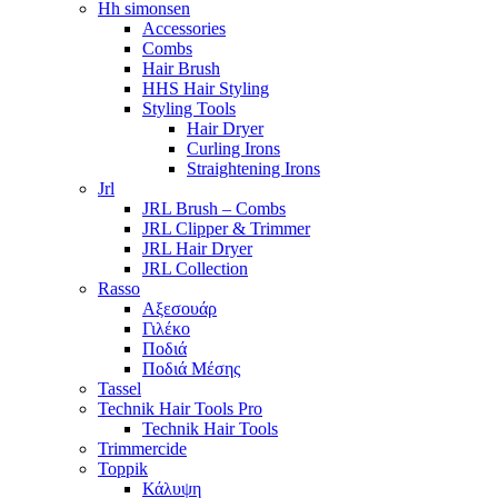
Hh simonsen
Accessories
Combs
Hair Brush
HHS Hair Styling
Styling Tools
Hair Dryer
Curling Irons
Straightening Irons
Jrl
JRL Brush – Combs
JRL Clipper & Trimmer
JRL Hair Dryer
JRL Collection
Rasso
Αξεσουάρ
Γιλέκο
Ποδιά
Ποδιά Μέσης
Tassel
Technik Hair Tools Pro
Technik Hair Tools
Trimmercide
Toppik
Κάλυψη