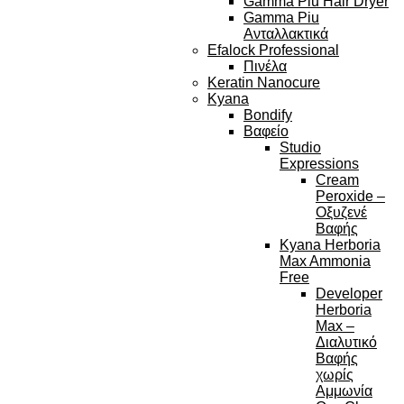
Gamma Piu Hair Dryer
Gamma Piu
Ανταλλακτικά
Efalock Professional
Πινέλα
Keratin Nanocure
Kyana
Bondify
Βαφείο
Studio
Expressions
Cream
Peroxide –
Οξυζενέ
Βαφής
Kyana Herboria
Max Ammonia
Free
Developer
Herboria
Max –
Διαλυτικό
Βαφής
χωρίς
Αμμωνία