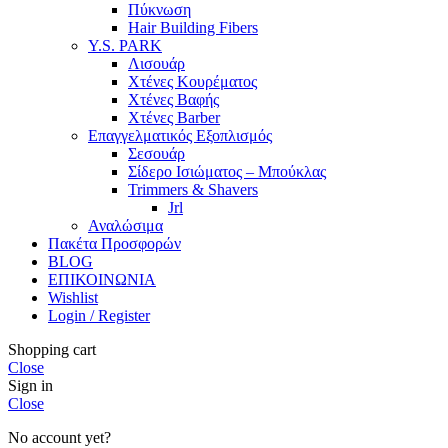
Πύκνωση
Hair Building Fibers
Y.S. PARK
Λισουάρ
Χτένες Κουρέματος
Χτένες Βαφής
Χτένες Barber
Επαγγελματικός Εξοπλισμός
Σεσουάρ
Σίδερο Ισιώματος – Μπούκλας
Trimmers & Shavers
Jrl
Αναλώσιμα
Πακέτα Προσφορών
BLOG
ΕΠΙΚΟΙΝΩΝΙΑ
Wishlist
Login / Register
Shopping cart
Close
Sign in
Close
No account yet?