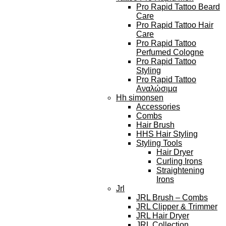
Pro Rapid Tattoo Beard
Care
Pro Rapid Tattoo Hair
Care
Pro Rapid Tattoo
Perfumed Cologne
Pro Rapid Tattoo
Styling
Pro Rapid Tattoo
Αναλώσιμα
Hh simonsen
Accessories
Combs
Hair Brush
HHS Hair Styling
Styling Tools
Hair Dryer
Curling Irons
Straightening
Irons
Jrl
JRL Brush – Combs
JRL Clipper & Trimmer
JRL Hair Dryer
JRL Collection