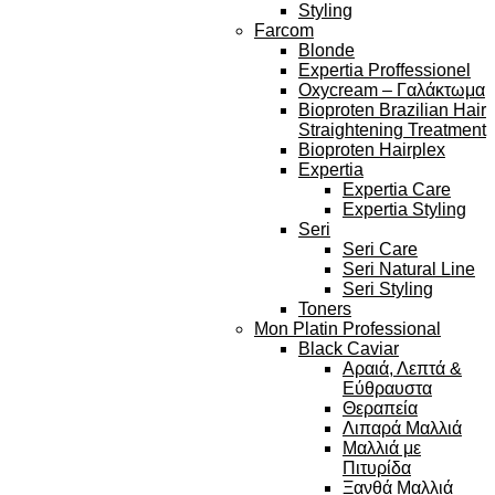
Styling
Farcom
Blonde
Expertia Proffessionel
Oxycream – Γαλάκτωμα
Bioproten Brazilian Hair
Straightening Treatment
Bioproten Hairplex
Expertia
Expertia Care
Expertia Styling
Seri
Seri Care
Seri Natural Line
Seri Styling
Toners
Mon Platin Professional
Black Caviar
Αραιά, Λεπτά &
Εύθραυστα
Θεραπεία
Λιπαρά Μαλλιά
Μαλλιά με
Πιτυρίδα
Ξανθά Μαλλιά