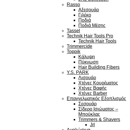
Rasso
Αξεσουάρ
Γιλέκο
Ποδιά
Ποδιά Μέσης
Tassel
Technik Hair Tools Pro
Technik Hair Tools
Trimmercide
Toppik
Κάλυψη
Πύκνωση
Hair Building Fibers
Y.S. PARK
Λισουάρ
Χτένες Κουρέματος
Χτένες Βαφής
Χτένες Barber
Επαγγελματικός Εξοπλισμός
Σεσουάρ
Σίδερο Ισιώματος –
Μπούκλας
Trimmers & Shavers
Jrl
Αναλώσιμα