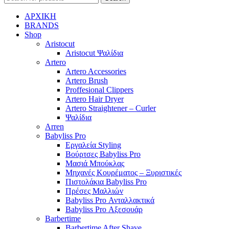
ΑΡΧΙΚΗ
BRANDS
Shop
Aristocut
Aristocut Ψαλίδια
Artero
Artero Accessories
Artero Brush
Proffesional Clippers
Artero Hair Dryer
Artero Straightener – Curler
Ψαλίδια
Arren
Babyliss Pro
Εργαλεία Styling
Βούρτσες Babyliss Pro
Μασιά Μπούκλας
Μηχανές Κουρέματος – Ξυριστικές
Πιστολάκια Babyliss Pro
Πρέσες Μαλλιών
Babyliss Pro Ανταλλακτικά
Babyliss Pro Αξεσουάρ
Barbertime
Barbertime After Shave