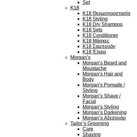
Set
K18
K18 Θερμοπροστασία
K18 Styling
K18 Dry Shampoo
K18 Sets
K18 Conditioner
K18 Μάσκες
K18 Σαμπουάν
K18 Έλαια
Morgan’s
Morgan’s Beard and
Moustache
Morgan’s Hair and
Body
Morgan’s Pomade /
Styling
Morgan’s Shave /
Facial
Morgan’s Styling
Morgan’s Darkening
Morgan’s Αξεσουάρ
Tailor’s Grooming
Care
Shaving