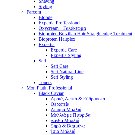
Shaving
Styling
Farcom
Blonde
Expertia Proffessionel
Oxycream – Γαλάκτωμα
Bioproten Brazilian Hair Straightening Treatment
Bioproten Hairplex
Expertia
Expertia Care
Expertia Styling
Seri
Seri Care
Seri Natural Line
Seri Styling
Toners
Mon Platin Professional
Black Caviar
Αραιά, Λεπτά & Εύθραυστα
Θεραπεία
Λιπαρά Μαλλιά
Μαλλιά με Πιτυρίδα
Ξανθά Μαλλιά
Ξηρά & Βαμμένα
Ίσια Μαλλιά