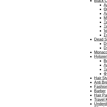
Black C
Α
Θ
Λ
Μ
Ξ
Ξ
Ί
Σ
Dead S
D
D
Monaco
Hylore
Β
Λ
Ξ
Φ
Hair St
Anti Br
Fashion
Barber
Hair P
Travel 
Underd