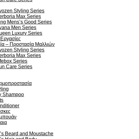
vozen Styling Series
erboria Max Series
ing Mens’s Good Series
yana Men Series
ueen Luxury Series
 Εργασίες
ία – Προστασία Μαλλιών
vozen Styling Series
erboria Max Series
ifebox Series
un Care Series
ρμοπροστασία
ling
y Shampoo
ts
nditioner
σκες
μπουάν
αια
’s Beard and Moustache