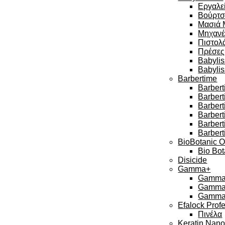
Εργαλεί
Βούρτσ
Μασιά 
Μηχανέ
Πιστολά
Πρέσες
Babylis
Babyli
Barbertime
Barbert
Barber
Barbert
Barbert
Barber
Barbert
BioBotanic O
Bio Bot
Disicide
Gamma+
Gamma 
Gamma 
Gamma 
Efalock Prof
Πινέλα
Keratin Nan