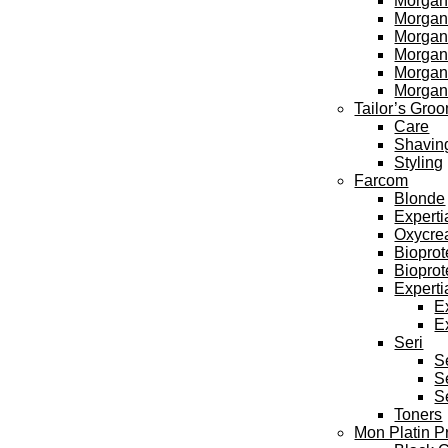
Morgan
Morgan’
Morgan’
Morgan’
Morgan
Morgan
Tailor’s Gro
Care
Shavin
Styling
Farcom
Blonde
Experti
Oxycre
Bioprot
Bioprot
Experti
E
E
Seri
S
S
S
Toners
Mon Platin P