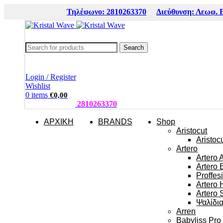
Τηλέφωνο: 2810263370
Διεύθυνση: Λεωφ. 
Search
Login / Register
Wishlist
0
items
€
0,00
ΤΗΛΕΦΩΝΑ:
2810263370
ΑΡΧΙΚΗ
BRANDS
Shop
Aristocut
Aristoc
Artero
Artero 
Artero 
Proffes
Artero 
Artero 
Ψαλίδι
Arren
Babyliss Pro