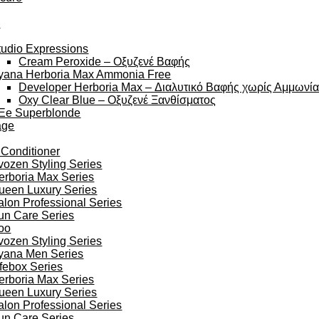
y
tudio Expressions
Cream Peroxide – Οξυζενέ Βαφής
yana Herboria Max Ammonia Free
Developer Herboria Max – Διαλυτικό Βαφής χωρίς Αμμωνί
Oxy Clear Blue – Οξυζενέ Ξανθίσματος
Ee Superblonde
age
 Conditioner
vozen Styling Series
erboria Max Series
ueen Luxury Series
alon Professional Series
un Care Series
oo
vozen Styling Series
yana Men Series
ifebox Series
erboria Max Series
ueen Luxury Series
alon Professional Series
un Care Series