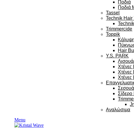
Ποδιά
Ποδιά 
Tassel
Technik Hair
Technik
Trimmercide
Toppik
Κάλυψ
Πύκνω
Hair Bu
Y.S. PARK
Λισουά
Χτένες
Χτένες
Χτένες 
Επαγγελματι
Σεσου
Σίδερο
Trimme
Jr
Αναλώσιμα
Menu