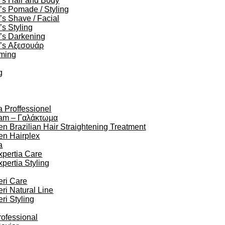
’s Hair and Body
s Pomade / Styling
s Shave / Facial
s Styling
’s Darkening
’s Αξεσουάρ
oming
g
a Proffessionel
am – Γαλάκτωμα
en Brazilian Hair Straightening Treatment
en Hairplex
a
xpertia Care
xpertia Styling
eri Care
eri Natural Line
eri Styling
rofessional