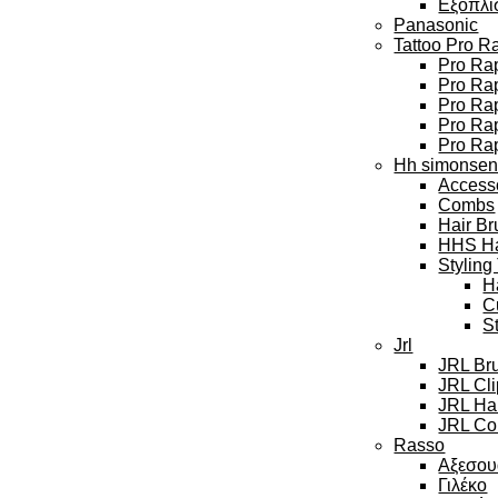
Εξοπλι
Panasonic
Tattoo Pro R
Pro Rap
Pro Rap
Pro Ra
Pro Rap
Pro Ra
Hh simonse
Access
Combs
Hair Br
HHS Hai
Styling
H
C
S
Jrl
JRL Br
JRL Cl
JRL Hai
JRL Col
Rasso
Αξεσου
Γιλέκο