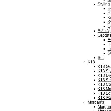
Styling
E
H
K
K
Q
Ειδικές
Θεραπε
E
H
L
S
Set
K18
K18 Θε
K18 Sty
K18 Dr
K18 Se
K18 Co
K18 Μά
K18 Σα
K18 Έλ
Morgan’s
Morgan