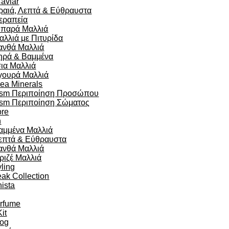
aviar
ραιά, Λεπτά & Εύθραυστα
εραπεία
ιπαρά Μαλλιά
αλλιά με Πιτυρίδα
ανθά Μαλλιά
ηρά & Βαμμένα
σια Μαλλιά
γουρά Μαλλιά
ea Minerals
sm Περιποίηση Προσώπου
sm Περιποίηση Σώματος
re
n
αμμένα Μαλλιά
επτά & Εύθραυστα
ανθά Μαλλιά
ριζέ Μαλλιά
yling
eak Collection
ista
arfume
Kit
og