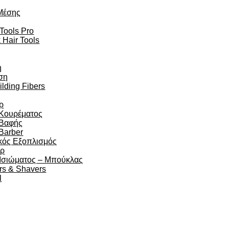
Μέσης
 Tools Pro
 Hair Tools
η
ση
ilding Fibers
ρ
 Κουρέματος
 Βαφής
Barber
κός Εξοπλισμός
άρ
 Ισιώματος – Μπούκλας
rs & Shavers
l