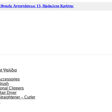
Εθνικής Αντιστάσεως 13, Ηράκλειο Κρήτης
ut Ψαλίδια
Accessories
Brush
ional Clippers
Hair Dryer
Straightener – Curler
α