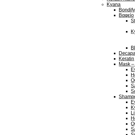
Kyana
Bondif
Βαφείο
S
K
B
Decap
Keratin
Mask –
E
H
Q
S
S
Shamp
E
K
L
H
Q
S
S