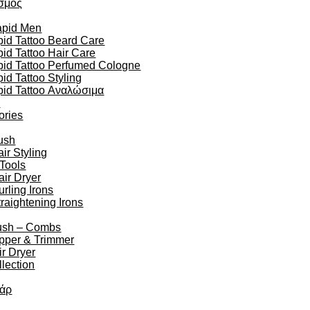
σμός
apid Men
id Tattoo Beard Care
id Tattoo Hair Care
pid Tattoo Perfumed Cologne
id Tattoo Styling
pid Tattoo Αναλώσιμα
n
ories
ush
r Styling
 Tools
air Dryer
urling Irons
traightening Irons
ush – Combs
ipper & Trimmer
r Dryer
lection
άρ