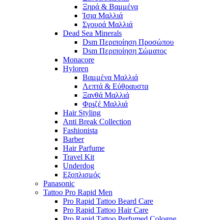
Ξηρά & Βαμμένα
Ίσια Μαλλιά
Σγουρά Μαλλιά
Dead Sea Minerals
Dsm Περιποίηση Προσώπου
Dsm Περιποίηση Σώματος
Monacore
Hyloren
Βαμμένα Μαλλιά
Λεπτά & Εύθραυστα
Ξανθά Μαλλιά
Φριζέ Μαλλιά
Hair Styling
Anti Break Collection
Fashionista
Barber
Hair Parfume
Travel Kit
Underdog
Εξοπλισμός
Panasonic
Tattoo Pro Rapid Men
Pro Rapid Tattoo Beard Care
Pro Rapid Tattoo Hair Care
Pro Rapid Tattoo Perfumed Cologne