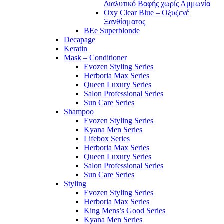
Διαλυτικό Βαφής χωρίς Αμμωνία
Oxy Clear Blue – Οξυζενέ
Ξανθίσματος
BEe Superblonde
Decapage
Keratin
Mask – Conditioner
Evozen Styling Series
Herboria Max Series
Queen Luxury Series
Salon Professional Series
Sun Care Series
Shampoo
Evozen Styling Series
Kyana Men Series
Lifebox Series
Herboria Max Series
Queen Luxury Series
Salon Professional Series
Sun Care Series
Styling
Evozen Styling Series
Herboria Max Series
King Mens’s Good Series
Kyana Men Series