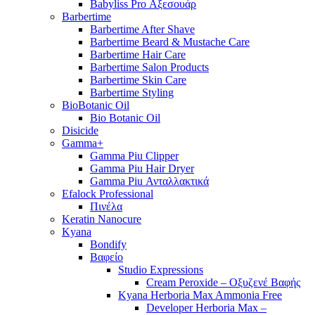
Babyliss Pro Αξεσουάρ
Barbertime
Barbertime After Shave
Barbertime Beard & Mustache Care
Barbertime Hair Care
Barbertime Salon Products
Barbertime Skin Care
Barbertime Styling
BioBotanic Oil
Bio Botanic Oil
Disicide
Gamma+
Gamma Piu Clipper
Gamma Piu Hair Dryer
Gamma Piu Ανταλλακτικά
Efalock Professional
Πινέλα
Keratin Nanocure
Kyana
Bondify
Βαφείο
Studio Expressions
Cream Peroxide – Οξυζενέ Βαφής
Kyana Herboria Max Ammonia Free
Developer Herboria Max –