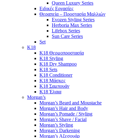
Queen Luxury Series
Ειδικές Εργασίες
Θεραπεία – Προστασία Μαλλιών
Evozen Styling Series
Herboria Max Series
Lifebox Series
Sun Care Series
Set
K18
K18 Θερμοπροστασία
K18 Styling
K18 Dry Shampoo
K18 Sets
K18 Conditioner
K18 Μάσκες
K18 Σαμπουάν
K18 Έλαια
Morgan’s
Morgan’s Beard and Moustache
Morgan’s Hair and Body
Morgan’s Pomade / Styling
Morgan’s Shave / Facial
Morgan’s Styling
Morgan’s Darkening
Morgan’s Αξεσουάρ