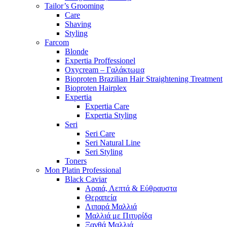
Tailor’s Grooming
Care
Shaving
Styling
Farcom
Blonde
Expertia Proffessionel
Oxycream – Γαλάκτωμα
Bioproten Brazilian Hair Straightening Treatment
Bioproten Hairplex
Expertia
Expertia Care
Expertia Styling
Seri
Seri Care
Seri Natural Line
Seri Styling
Toners
Mon Platin Professional
Black Caviar
Αραιά, Λεπτά & Εύθραυστα
Θεραπεία
Λιπαρά Μαλλιά
Μαλλιά με Πιτυρίδα
Ξανθά Μαλλιά