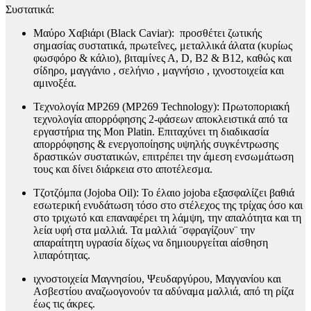
Συστατικά:
Μαύρο Χαβιάρι (Black Caviar): προσθέτει ζωτικής
σημασίας συστατικά, πρωτεΐνες, μεταλλικά άλατα (κυρίως
φωσφόρο & κάλιο), βιταμίνες Α, D, Β2 & Β12, καθώς και
σίδηρο, μαγγάνιο , σελήνιο , μαγνήσιο , ιχνοστοιχεία και
αμινοξέα.
Τεχνολογία MP269 (MP269 Technology): Πρωτοποριακή
τεχνολογία απορρόφησης 2-φάσεων αποκλειστικά από τα
εργαστήρια της Mon Platin. Επιταχύνει τη διαδικασία
απορρόφησης & ενεργοποίησης υψηλής συγκέντρωσης
δραστικών συστατικών, επιτρέπει την άμεση ενσωμάτωση
τους και δίνει διάρκεια στο αποτέλεσμα.
Τζοτζόμπα (Jojoba Oil): Το έλαιο jojoba εξασφαλίζει βαθιά
εσωτερική ενυδάτωση τόσο στο στέλεχος της τρίχας όσο και
στο τριχωτό και επαναφέρει τη λάμψη, την απαλότητα και τη
λεία υφή στα μαλλιά. Τα μαλλιά ¨σφραγίζουν¨ την
απαραίτητη υγρασία δίχως να δημιουργείται αίσθηση
λιπαρότητας.
ιχνοστοιχεία Μαγνησίου, Ψευδαργύρου, Μαγγανίου και
Ασβεστίου αναζωογονούν τα αδύναμα μαλλιά, από τη ρίζα
έως τις άκρες.