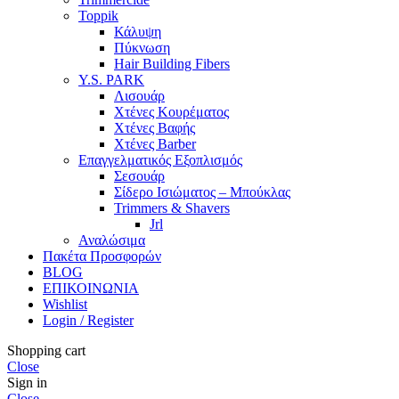
Toppik
Κάλυψη
Πύκνωση
Hair Building Fibers
Y.S. PARK
Λισουάρ
Χτένες Κουρέματος
Χτένες Βαφής
Χτένες Barber
Επαγγελματικός Εξοπλισμός
Σεσουάρ
Σίδερο Ισιώματος – Μπούκλας
Trimmers & Shavers
Jrl
Αναλώσιμα
Πακέτα Προσφορών
BLOG
ΕΠΙΚΟΙΝΩΝΙΑ
Wishlist
Login / Register
Shopping cart
Close
Sign in
Close