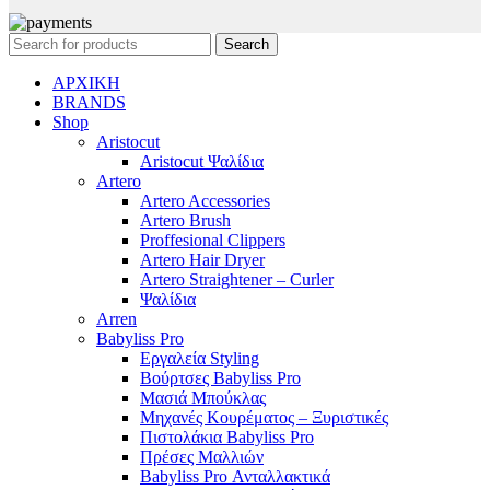
Search
ΑΡΧΙΚΗ
BRANDS
Shop
Aristocut
Aristocut Ψαλίδια
Artero
Artero Accessories
Artero Brush
Proffesional Clippers
Artero Hair Dryer
Artero Straightener – Curler
Ψαλίδια
Arren
Babyliss Pro
Εργαλεία Styling
Βούρτσες Babyliss Pro
Μασιά Μπούκλας
Μηχανές Κουρέματος – Ξυριστικές
Πιστολάκια Babyliss Pro
Πρέσες Μαλλιών
Babyliss Pro Ανταλλακτικά