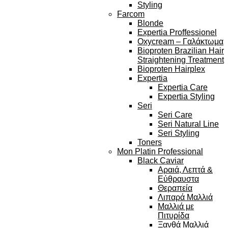
Styling
Farcom
Blonde
Expertia Proffessionel
Oxycream – Γαλάκτωμα
Bioproten Brazilian Hair
Straightening Treatment
Bioproten Hairplex
Expertia
Expertia Care
Expertia Styling
Seri
Seri Care
Seri Natural Line
Seri Styling
Toners
Mon Platin Professional
Black Caviar
Αραιά, Λεπτά &
Εύθραυστα
Θεραπεία
Λιπαρά Μαλλιά
Μαλλιά με
Πιτυρίδα
Ξανθά Μαλλιά