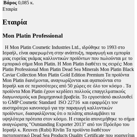
Βάρος
0,085 κ.
Εταιρία
Εταιρία
Mon Platin Professional
H Mon Platin Cosmetic Industries Ltd., ιδρύθηκε το 1993 στο
Ισραήλ, είναι αφιερωμένη στην ανάπτυξη, παραγωγή και εμπορία
μιας ευρείας γκάμας καλλυντικών προϊόντων που πωλούνται με το
εμπορικό σήμα Mon Platin. Η Mon Platin διαθέτει τις σειρές: Mon
Platin Professional Mon Platin Dead Sea Minerals Mon Platin Black
Caviar Collection Mon Platin Gold Edition Premium Τα προϊόντα
Mon Platin διανέμονται, αναγνωρίζονται και αγαπιούνται στο
Ισραήλ και σε περισσότερες από 50 χώρες σε όλο τον κόσμο . Τα
προϊόντα Mon Platin έχουν κερδίσει πολλούς επαγγελματικούς
διαγωνισμούς και βιομηχανικά βραβεία. Το εργοστάσιό ακολουθεί
το GMP Cosmetic Standard ISO 22716 και εφαρμόζει τον
αυστηρότερο κανονισμό για την παραγωγή καλλυντικών
προϊόντων, διασφαλίζοντας ότι ο πελάτης απολαμβάνει τα
υψηλότερα πρότυπα στον κόσμο. Η εταιρεία απονεμήθηκε το σήμα
αναγνώρισης "Outstanding Exporter 2013" από τον Πρόεδρο του
Ισραήλ κ. Reuven (Rubi) Rivlin Τα προϊόντα διαθέτουν
πιστοποιητικό Dead Sea Products Quality Certificate που χορηγείται