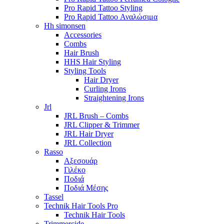
Pro Rapid Tattoo Styling
Pro Rapid Tattoo Αναλώσιμα
Hh simonsen
Accessories
Combs
Hair Brush
HHS Hair Styling
Styling Tools
Hair Dryer
Curling Irons
Straightening Irons
Jrl
JRL Brush – Combs
JRL Clipper & Trimmer
JRL Hair Dryer
JRL Collection
Rasso
Αξεσουάρ
Γιλέκο
Ποδιά
Ποδιά Μέσης
Tassel
Technik Hair Tools Pro
Technik Hair Tools
Trimmercide