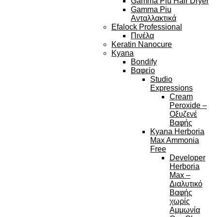
Gamma Piu Hair Dryer
Gamma Piu
Ανταλλακτικά
Efalock Professional
Πινέλα
Keratin Nanocure
Kyana
Bondify
Βαφείο
Studio
Expressions
Cream
Peroxide –
Οξυζενέ
Βαφής
Kyana Herboria
Max Ammonia
Free
Developer
Herboria
Max –
Διαλυτικό
Βαφής
χωρίς
Αμμωνία