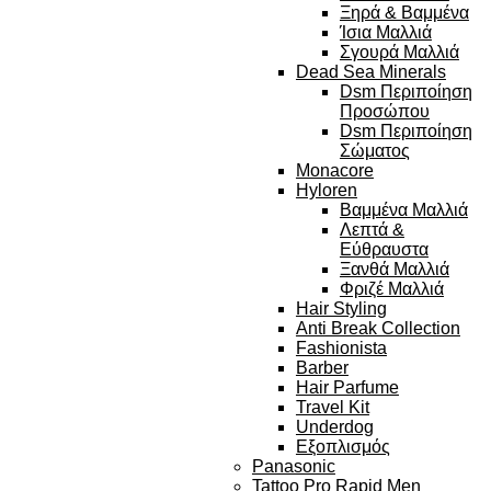
Ξηρά & Βαμμένα
Ίσια Μαλλιά
Σγουρά Μαλλιά
Dead Sea Minerals
Dsm Περιποίηση
Προσώπου
Dsm Περιποίηση
Σώματος
Monacore
Hyloren
Βαμμένα Μαλλιά
Λεπτά &
Εύθραυστα
Ξανθά Μαλλιά
Φριζέ Μαλλιά
Hair Styling
Anti Break Collection
Fashionista
Barber
Hair Parfume
Travel Kit
Underdog
Εξοπλισμός
Panasonic
Tattoo Pro Rapid Men