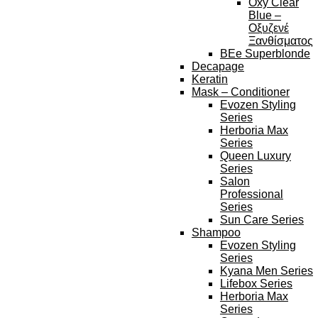
Oxy Clear
Blue –
Οξυζενέ
Ξανθίσματος
BEe Superblonde
Decapage
Keratin
Mask – Conditioner
Evozen Styling
Series
Herboria Max
Series
Queen Luxury
Series
Salon
Professional
Series
Sun Care Series
Shampoo
Evozen Styling
Series
Kyana Men Series
Lifebox Series
Herboria Max
Series