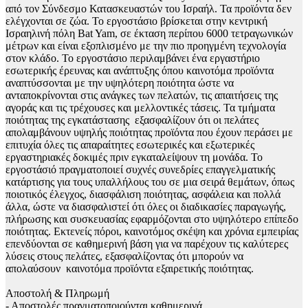
από τον Σύνδεσμο Κατασκευαστών του Ισραήλ. Τα προϊόντα δεν
ελέγχονται σε ζώα. Το εργοστάσιο βρίσκεται στην κεντρική
Ισραηλινή πόλη Bat Yam, σε έκταση περίπου 6000 τετραγωνικών
μέτρων και είναι εξοπλισμένο με την πιο προηγμένη τεχνολογία
στον κλάδο. Το εργοστάσιο περιλαμβάνει ένα εργαστήριο
εσωτερικής έρευνας και ανάπτυξης όπου καινοτόμα προϊόντα
αναπτύσσονται με την υψηλότερη ποιότητα ώστε να
ανταποκρίνονται στις ανάγκες των πελατών, τις απαιτήσεις της
αγοράς και τις τρέχουσες και μελλοντικές τάσεις. Τα τμήματα
ποιότητας της εγκατάστασης εξασφαλίζουν ότι οι πελάτες
απολαμβάνουν υψηλής ποιότητας προϊόντα που έχουν περάσει με
επιτυχία όλες τις απαραίτητες εσωτερικές και εξωτερικές
εργαστηριακές δοκιμές πριν εγκαταλείψουν τη μονάδα. Το
εργοστάσιό πραγματοποιεί συχνές συνεδρίες επαγγελματικής
κατάρτισης για τους υπαλλήλους του σε μια σειρά θεμάτων, όπως
ποιοτικός έλεγχος, διασφάλιση ποιότητας, ασφάλεια και πολλά
άλλα, ώστε να διασφαλιστεί ότι όλες οι διαδικασίες παραγωγής,
πλήρωσης και συσκευασίας εφαρμόζονται στο υψηλότερο επίπεδο
ποιότητας. Εκτενείς πόροι, καινοτόμος σκέψη και χρόνια εμπειρίας
επενδύονται σε καθημερινή βάση για να παρέχουν τις καλύτερες
λύσεις στους πελάτες, εξασφαλίζοντας ότι μπορούν να
απολαύσουν καινοτόμα προϊόντα εξαιρετικής ποιότητας.
Αποστολή & Πληρωμή
- Αποστολές πραγματοποιούνται καθημερινά.