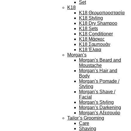
Set
K18
K18 Θερμοπροστασία
K18 Styling
K18 Dry Shampoo
K18 Sets
K18 Conditioner
K18 Μάσκες
K18 Σαμπουάν
K18 Έλαια
Morgan’s
Morgan’s Beard and
Moustache
Morgan’s Hair and
Body
Morgan’s Pomade /
Styling
Morgan’s Shave /
Facial
Morgan’s Styling
Morgan’s Darkening
Morgan’s Αξεσουάρ
Tailor’s Grooming
Care
Shaving