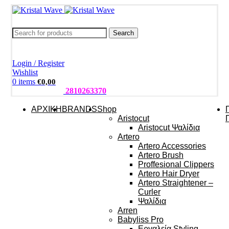
Search
Login / Register
Wishlist
0
items
€
0,00
ΤΗΛΕΦΩΝΑ:
2810263370
ΑΡΧΙΚΗ
BRANDS
Shop
Aristocut
Aristocut Ψαλίδια
Artero
Artero Accessories
Artero Brush
Proffesional Clippers
Artero Hair Dryer
Artero Straightener –
Curler
Ψαλίδια
Arren
Babyliss Pro
Εργαλεία Styling