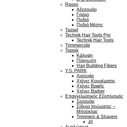
Rasso
Αξεσουάρ
Γιλέκο
Ποδιά
Ποδιά Μέσης
Tassel
Technik Hair Tools Pro
Technik Hair Tools
Trimmercide
Toppik
Κάλυψη
Πύκνωση
Hair Building Fibers
Y.S. PARK
Λισουάρ
Χτένες Κουρέματος
Χτένες Βαφής
Χτένες Barber
Επαγγελματικός Εξοπλισμός
Σεσουάρ
Σίδερο Ισιώματος –
Μπούκλας
Trimmers & Shavers
Jrl
Αναλώσιμα