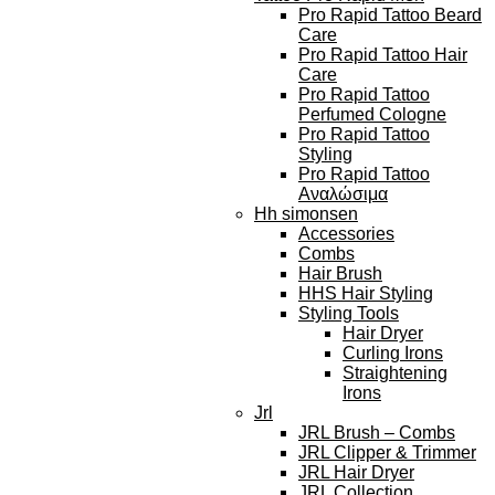
Pro Rapid Tattoo Beard
Care
Pro Rapid Tattoo Hair
Care
Pro Rapid Tattoo
Perfumed Cologne
Pro Rapid Tattoo
Styling
Pro Rapid Tattoo
Αναλώσιμα
Hh simonsen
Accessories
Combs
Hair Brush
HHS Hair Styling
Styling Tools
Hair Dryer
Curling Irons
Straightening
Irons
Jrl
JRL Brush – Combs
JRL Clipper & Trimmer
JRL Hair Dryer
JRL Collection