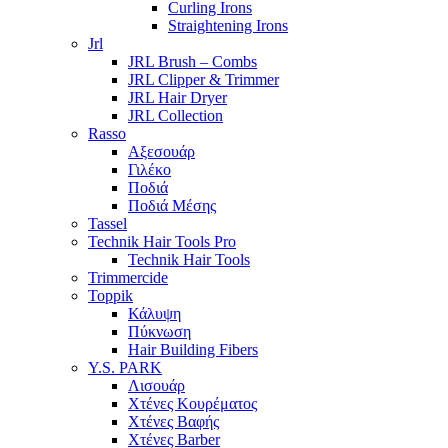
Curling Irons
Straightening Irons
Jrl
JRL Brush – Combs
JRL Clipper & Trimmer
JRL Hair Dryer
JRL Collection
Rasso
Αξεσουάρ
Γιλέκο
Ποδιά
Ποδιά Μέσης
Tassel
Technik Hair Tools Pro
Technik Hair Tools
Trimmercide
Toppik
Κάλυψη
Πύκνωση
Hair Building Fibers
Y.S. PARK
Λισουάρ
Χτένες Κουρέματος
Χτένες Βαφής
Χτένες Barber