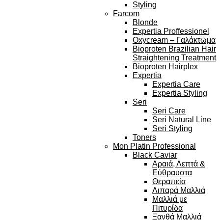
Styling
Farcom
Blonde
Expertia Proffessionel
Oxycream – Γαλάκτωμα
Bioproten Brazilian Hair
Straightening Treatment
Bioproten Hairplex
Expertia
Expertia Care
Expertia Styling
Seri
Seri Care
Seri Natural Line
Seri Styling
Toners
Mon Platin Professional
Black Caviar
Αραιά, Λεπτά &
Εύθραυστα
Θεραπεία
Λιπαρά Μαλλιά
Μαλλιά με
Πιτυρίδα
Ξανθά Μαλλιά