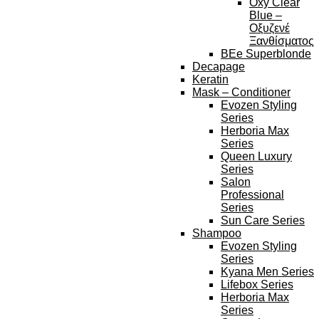
Oxy Clear
Blue –
Οξυζενέ
Ξανθίσματος
BEe Superblonde
Decapage
Keratin
Mask – Conditioner
Evozen Styling
Series
Herboria Max
Series
Queen Luxury
Series
Salon
Professional
Series
Sun Care Series
Shampoo
Evozen Styling
Series
Kyana Men Series
Lifebox Series
Herboria Max
Series