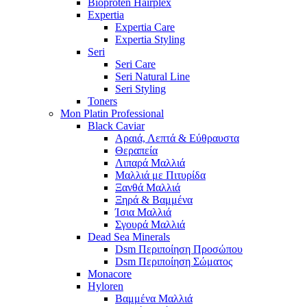
Bioproten Hairplex
Expertia
Expertia Care
Expertia Styling
Seri
Seri Care
Seri Natural Line
Seri Styling
Toners
Mon Platin Professional
Black Caviar
Αραιά, Λεπτά & Εύθραυστα
Θεραπεία
Λιπαρά Μαλλιά
Μαλλιά με Πιτυρίδα
Ξανθά Μαλλιά
Ξηρά & Βαμμένα
Ίσια Μαλλιά
Σγουρά Μαλλιά
Dead Sea Minerals
Dsm Περιποίηση Προσώπου
Dsm Περιποίηση Σώματος
Monacore
Hyloren
Βαμμένα Μαλλιά