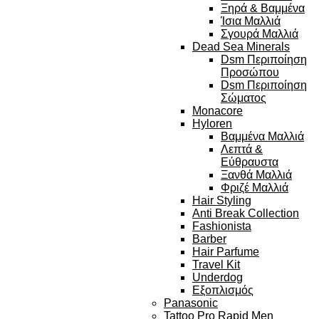
Ξηρά & Βαμμένα
Ίσια Μαλλιά
Σγουρά Μαλλιά
Dead Sea Minerals
Dsm Περιποίηση
Προσώπου
Dsm Περιποίηση
Σώματος
Monacore
Hyloren
Βαμμένα Μαλλιά
Λεπτά &
Εύθραυστα
Ξανθά Μαλλιά
Φριζέ Μαλλιά
Hair Styling
Anti Break Collection
Fashionista
Barber
Hair Parfume
Travel Kit
Underdog
Εξοπλισμός
Panasonic
Tattoo Pro Rapid Men