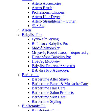
Artero Accessories
Artero Brush
Proffesional Clippers
Artero Hair Dryer
Artero Straightener – Curler
Ψαλίδια
Arren
Babyliss Pro
Εργαλεία Styling
Βούρτσες Babyliss Pro
Μασιά Μπούκλας
Μηχανές Κουρέματος – Ξυριστικές
Πιστολάκια Babyliss Pro
Πρέσες Μαλλιών
Babyliss Pro Ανταλλακτικά
Babyliss Pro Αξεσουάρ
Barbertime
Barbertime After Shave
Barbertime Beard & Mustache Care
Barbertime Hair Care
Barbertime Salon Products
Barbertime Skin Care
Barbertime Styling
BioBotanic Oil
Bio Botanic Oil