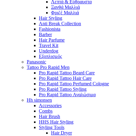
Λεπτά & Εύθραυστα
Ξανθά Μαλλιά
Φριζέ Μαλλιά
Hair Styling
Anti Break Collection
Fashionista
Barber
Hair Parfume
Travel Kit
Underdog
Εξοπλισμός
Panasonic
Tattoo Pro Rapid Men
Pro Rapid Tattoo Beard Care
Pro Rapid Tattoo Hair Care
Pro Rapid Tattoo Perfumed Cologne
Pro Rapid Tattoo Styling
Pro Rapid Tattoo Αναλώσιμα
Hh simonsen
Accessories
Combs
Hair Brush
HHS Hair Styling
Styling Tools
Hair Dryer