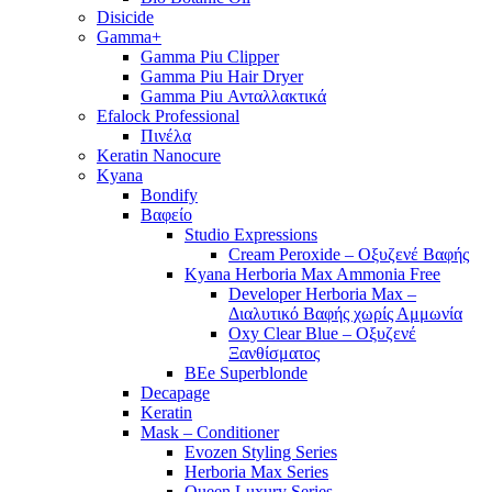
Disicide
Gamma+
Gamma Piu Clipper
Gamma Piu Hair Dryer
Gamma Piu Ανταλλακτικά
Efalock Professional
Πινέλα
Keratin Nanocure
Kyana
Bondify
Βαφείο
Studio Expressions
Cream Peroxide – Οξυζενέ Βαφής
Kyana Herboria Max Ammonia Free
Developer Herboria Max –
Διαλυτικό Βαφής χωρίς Αμμωνία
Oxy Clear Blue – Οξυζενέ
Ξανθίσματος
BEe Superblonde
Decapage
Keratin
Mask – Conditioner
Evozen Styling Series
Herboria Max Series
Queen Luxury Series