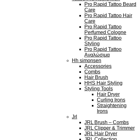
Pro Rapid Tattoo Beard
Care
Pro Rapid Tattoo Hair
Care
Pro Rapid Tattoo
Perfumed Cologne
Pro Rapid Tattoo
Styling
Pro Rapid Tattoo
Αναλώσιμα
Hh simonsen
Accessories
Combs
Hair Brush
HHS Hair Styling
Styling Tools
Hair Dryer
Curling Irons
Straightening
Irons
Jrl
JRL Brush – Combs
JRL Clipper & Trimmer
JRL Hair Dryer
JRL Collection