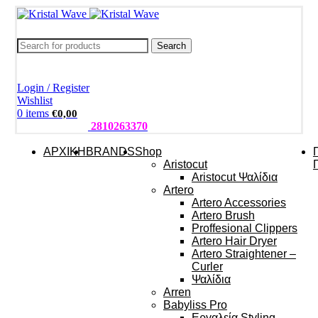
Search
Login / Register
Wishlist
0
items
€
0,00
ΤΗΛΕΦΩΝΑ:
2810263370
ΑΡΧΙΚΗ
BRANDS
Shop
Aristocut
Aristocut Ψαλίδια
Artero
Artero Accessories
Artero Brush
Proffesional Clippers
Artero Hair Dryer
Artero Straightener –
Curler
Ψαλίδια
Arren
Babyliss Pro
Εργαλεία Styling