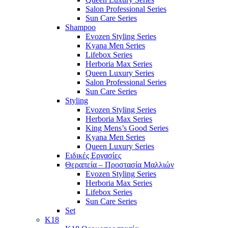
Salon Professional Series
Sun Care Series
Shampoo
Evozen Styling Series
Kyana Men Series
Lifebox Series
Herboria Max Series
Queen Luxury Series
Salon Professional Series
Sun Care Series
Styling
Evozen Styling Series
Herboria Max Series
King Mens’s Good Series
Kyana Men Series
Queen Luxury Series
Ειδικές Εργασίες
Θεραπεία – Προστασία Μαλλιών
Evozen Styling Series
Herboria Max Series
Lifebox Series
Sun Care Series
Set
K18