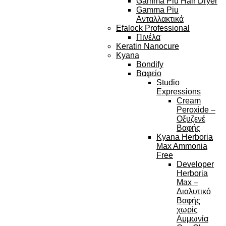
Gamma Piu Hair Dryer
Gamma Piu
Ανταλλακτικά
Efalock Professional
Πινέλα
Keratin Nanocure
Kyana
Bondify
Βαφείο
Studio
Expressions
Cream
Peroxide –
Οξυζενέ
Βαφής
Kyana Herboria
Max Ammonia
Free
Developer
Herboria
Max –
Διαλυτικό
Βαφής
χωρίς
Αμμωνία