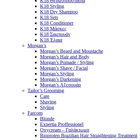
K18 Θερμοπροστασία
K18 Styling
K18 Dry Shampoo
K18 Sets
K18 Conditioner
K18 Μάσκες
K18 Σαμπουάν
K18 Έλαια
Morgan’s
Morgan’s Beard and Moustache
Morgan’s Hair and Body
Morgan’s Pomade / Styling
Morgan’s Shave / Facial
Morgan’s Styling
Morgan’s Darkening
Morgan’s Αξεσουάρ
Tailor’s Grooming
Care
Shaving
Styling
Farcom
Blonde
Expertia Proffessionel
Oxycream – Γαλάκτωμα
Bioproten Brazilian Hair Straightening Treatment