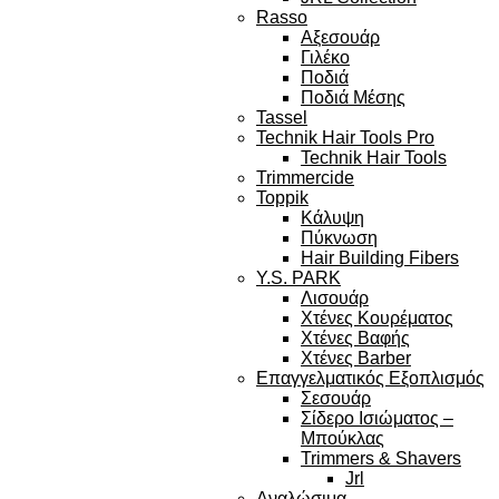
Rasso
Αξεσουάρ
Γιλέκο
Ποδιά
Ποδιά Μέσης
Tassel
Technik Hair Tools Pro
Technik Hair Tools
Trimmercide
Toppik
Κάλυψη
Πύκνωση
Hair Building Fibers
Y.S. PARK
Λισουάρ
Χτένες Κουρέματος
Χτένες Βαφής
Χτένες Barber
Επαγγελματικός Εξοπλισμός
Σεσουάρ
Σίδερο Ισιώματος –
Μπούκλας
Trimmers & Shavers
Jrl
Αναλώσιμα