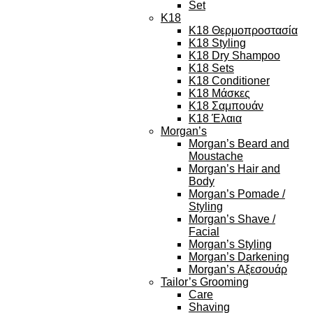
Set
K18
K18 Θερμοπροστασία
K18 Styling
K18 Dry Shampoo
K18 Sets
K18 Conditioner
K18 Μάσκες
K18 Σαμπουάν
K18 Έλαια
Morgan’s
Morgan’s Beard and
Moustache
Morgan’s Hair and
Body
Morgan’s Pomade /
Styling
Morgan’s Shave /
Facial
Morgan’s Styling
Morgan’s Darkening
Morgan’s Αξεσουάρ
Tailor’s Grooming
Care
Shaving