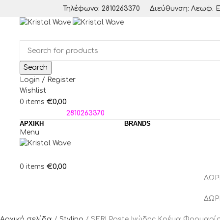
Τηλέφωνο: 2810263370
Διεύθυνση: Λεωφ. Ε
Search
Login / Register
Wishlist
€
0,00
0
items
ΤΗΛΕΦΩΝΑ:
2810263370
ΑΡΧΙΚΗ
BRANDS
Menu
€
0,00
0
items
ΔΩΡ
ΔΩΡ
Αρχική σελίδα
Styling
SERI Paste Ινώδης Κρέμα Φορμαρί