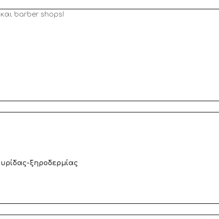
και barber shops!
τυρίδας-ξηροδερμίας