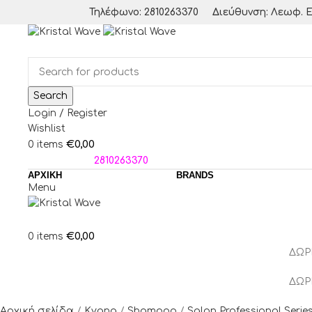
Τηλέφωνο: 2810263370
Διεύθυνση: Λεωφ. Ε
Search
Login / Register
Wishlist
€
0,00
0
items
ΤΗΛΕΦΩΝΑ:
2810263370
ΑΡΧΙΚΗ
BRANDS
Menu
€
0,00
0
items
ΔΩΡ
ΔΩΡ
Αρχική σελίδα
Kyana
Shampoo
Salon Professional Serie