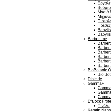
Εργαλεί
Βούρτσ
Μασιά 
Μηχανέ
Πιστολά
Πρέσες
Babylis
Babyli
Barbertime
Barbert
Barber
Barbert
Barbert
Barber
Barbert
BioBotanic O
Bio Bot
Disicide
Gamma+
Gamma 
Gamma 
Gamma 
Efalock Prof
Πινέλα
Keratin Nan