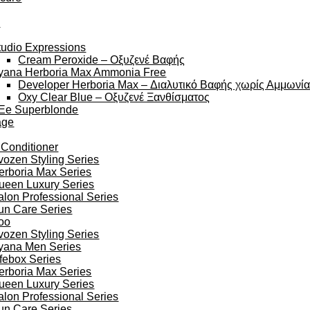
y
tudio Expressions
Cream Peroxide – Οξυζενέ Βαφής
yana Herboria Max Ammonia Free
Developer Herboria Max – Διαλυτικό Βαφής χωρίς Αμμωνί
Oxy Clear Blue – Οξυζενέ Ξανθίσματος
Ee Superblonde
age
 Conditioner
vozen Styling Series
erboria Max Series
ueen Luxury Series
alon Professional Series
un Care Series
oo
vozen Styling Series
yana Men Series
ifebox Series
erboria Max Series
ueen Luxury Series
alon Professional Series
un Care Series