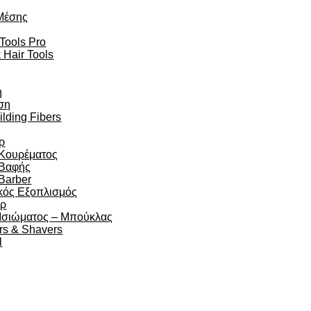
Μέσης
 Tools Pro
 Hair Tools
η
ση
ilding Fibers
ρ
 Κουρέματος
 Βαφής
Barber
κός Εξοπλισμός
άρ
 Ισιώματος – Μπούκλας
rs & Shavers
l