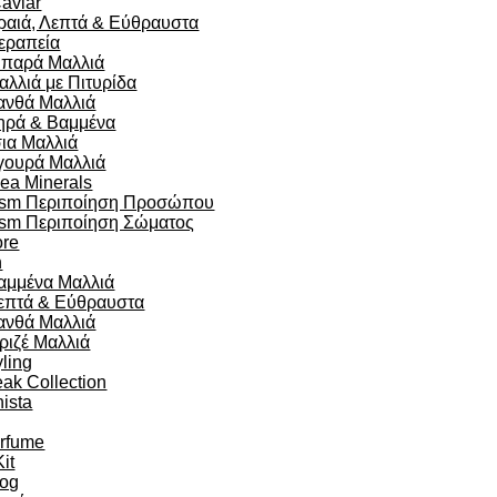
aviar
ραιά, Λεπτά & Εύθραυστα
εραπεία
ιπαρά Μαλλιά
αλλιά με Πιτυρίδα
ανθά Μαλλιά
ηρά & Βαμμένα
σια Μαλλιά
γουρά Μαλλιά
ea Minerals
sm Περιποίηση Προσώπου
sm Περιποίηση Σώματος
re
n
αμμένα Μαλλιά
επτά & Εύθραυστα
ανθά Μαλλιά
ριζέ Μαλλιά
yling
eak Collection
ista
arfume
Kit
og