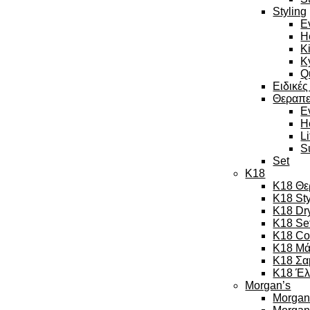
Styling
E
H
K
K
Q
Ειδικές
Θεραπε
E
H
L
S
Set
K18
K18 Θε
K18 Sty
K18 Dr
K18 Se
K18 Co
K18 Μά
K18 Σα
K18 Έλ
Morgan’s
Morgan