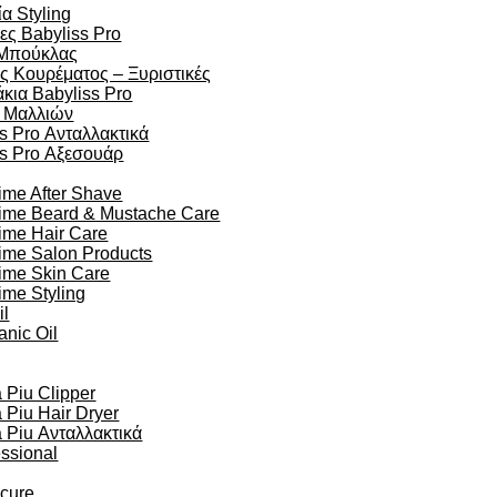
α Styling
ες Babyliss Pro
Μπούκλας
ς Κουρέματος – Ξυριστικές
κια Babyliss Pro
 Μαλλιών
s Pro Ανταλλακτικά
ss Pro Αξεσουάρ
ime After Shave
time Beard & Mustache Care
ime Hair Care
ime Salon Products
time Skin Care
ime Styling
il
anic Oil
Piu Clipper
Piu Hair Dryer
Piu Ανταλλακτικά
essional
ocure