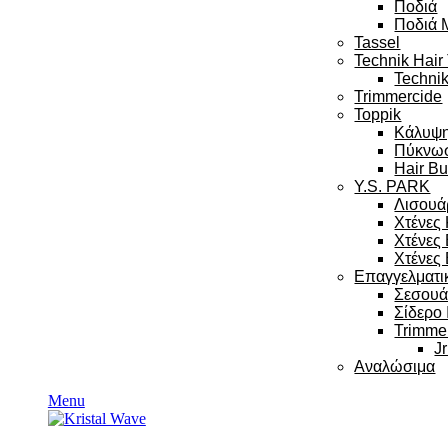
Ποδιά
Ποδιά 
Tassel
Technik Hair
Technik
Trimmercide
Toppik
Κάλυψ
Πύκνω
Hair Bu
Y.S. PARK
Λισουά
Χτένες
Χτένες
Χτένες 
Επαγγελματι
Σεσου
Σίδερο
Trimme
Jr
Αναλώσιμα
Menu