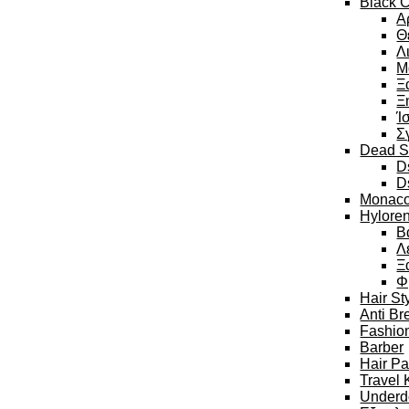
Black C
Α
Θ
Λ
Μ
Ξ
Ξ
Ί
Σ
Dead S
D
D
Monaco
Hylore
Β
Λ
Ξ
Φ
Hair St
Anti Br
Fashion
Barber
Hair P
Travel 
Underd