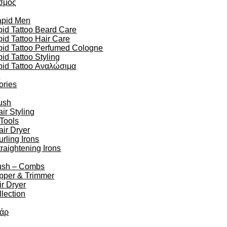
σμός
apid Men
id Tattoo Beard Care
id Tattoo Hair Care
pid Tattoo Perfumed Cologne
id Tattoo Styling
pid Tattoo Αναλώσιμα
n
ories
ush
r Styling
 Tools
air Dryer
urling Irons
traightening Irons
ush – Combs
ipper & Trimmer
r Dryer
lection
άρ