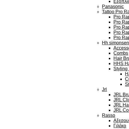
Εξοπλι
Panasonic
Tattoo Pro R
Pro Rap
Pro Rap
Pro Ra
Pro Rap
Pro Ra
Hh simonse
Access
Combs
Hair Br
HHS Hai
Styling
H
C
S
Jrl
JRL Br
JRL Cl
JRL Hai
JRL Col
Rasso
Αξεσου
Γιλέκο