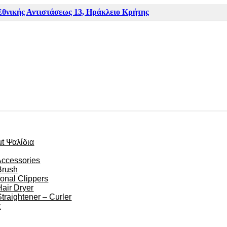
Εθνικής Αντιστάσεως 13, Ηράκλειο Κρήτης
ut Ψαλίδια
Accessories
Brush
ional Clippers
Hair Dryer
Straightener – Curler
α