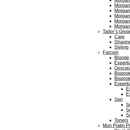
Morgan
Morgan’
Morgan’
Morgan’
Morgan
Morgan
Tailor’s Gro
Care
Shavin
Styling
Farcom
Blonde
Experti
Oxycre
Bioprot
Bioprot
Experti
E
E
Seri
S
S
S
Toners
Mon Platin P