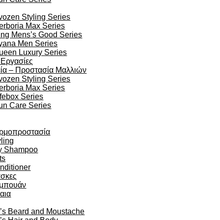
vozen Styling Series
erboria Max Series
ing Mens’s Good Series
yana Men Series
ueen Luxury Series
 Εργασίες
ία – Προστασία Μαλλιών
vozen Styling Series
erboria Max Series
ifebox Series
un Care Series
ρμοπροστασία
ling
y Shampoo
ts
nditioner
σκες
μπουάν
αια
’s Beard and Moustache