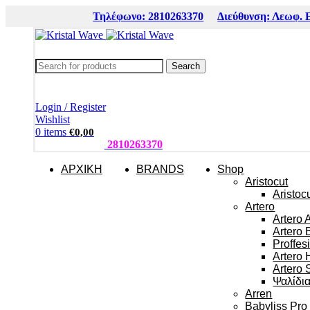
Τηλέφωνο: 2810263370
Διεύθυνση: Λεωφ. 
Search
Login / Register
Wishlist
0
items
€
0,00
ΤΗΛΕΦΩΝΑ:
2810263370
ΑΡΧΙΚΗ
BRANDS
Shop
Aristocut
Aristoc
Artero
Artero 
Artero 
Proffes
Artero 
Artero 
Ψαλίδι
Arren
Babyliss Pro