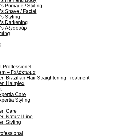
’s Hair and Body
s Pomade / Styling
s Shave / Facial
s Styling
’s Darkening
’s Αξεσουάρ
oming
g
a Proffessionel
am – Γαλάκτωμα
en Brazilian Hair Straightening Treatment
en Hairplex
a
xpertia Care
xpertia Styling
eri Care
eri Natural Line
eri Styling
rofessional