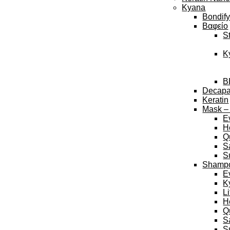
Kyana
Bondif
Βαφείο
S
K
B
Decap
Keratin
Mask –
E
H
Q
S
S
Shamp
E
K
L
H
Q
S
S