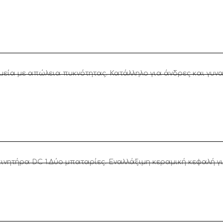
ημεία με απώλεια πυκνότητας. Κατάλληλο για άνδρες και γυν
ητήρα DC 1.Δύο μπαταρίες. Εναλλάξιμη κεραμική κεφαλή για 