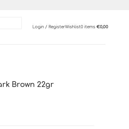
€
0,00
Login / Register
Wishlist
0
items
ark Brown 22gr