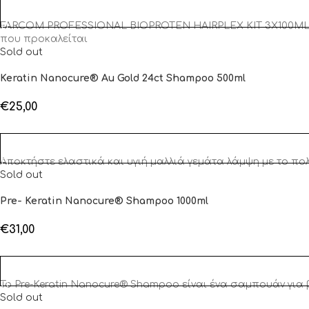
ΠΡΟΣΘΉΚΗ ΣΤΟ ΚΑΛΆΘΙ
FARCOM PROFESSIONAL BIOPROTEN HAIRPLEX KIT 3X100ML Πε
που προκαλείται
Sold out
Keratin Nanocure® Au Gold 24ct Shampoo 500ml
€
25,00
ΔΙΑΒΆΣΤΕ ΠΕΡΙΣΣΌΤΕΡΑ
Αποκτήστε ελαστικά και υγιή μαλλιά γεμάτα λάμψη με το π
Sold out
Pre- Keratin Nanocure® Shampoo 1000ml
€
31,00
ΔΙΑΒΆΣΤΕ ΠΕΡΙΣΣΌΤΕΡΑ
Το Pre-Keratin Nanocure® Shampoo είναι ένα σαμπουάν για 
Sold out