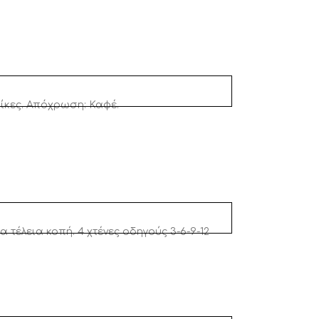
αίκες. Απόχρωση: Καφέ.
τέλεια κοπή. 4 χτένες οδηγούς 3-6-9-12