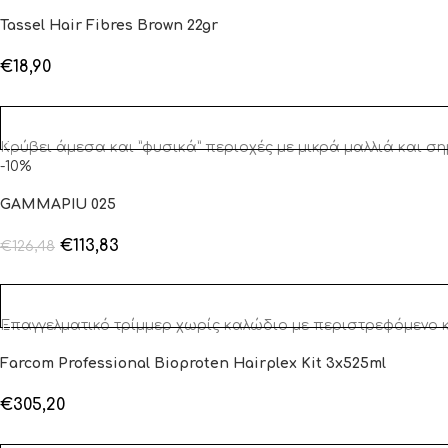
Tassel Hair Fibres Brown 22gr
€
18,90
ΔΙΑΒΆΣΤΕ ΠΕΡΙΣΣΌΤΕΡΑ
Κρύβει άμεσα και ”φυσικά” περιοχές με μικρά μαλλιά και σ
-10%
GAMMAPIU 025
€
113,83
€
126,48
ΠΡΟΣΘΉΚΗ ΣΤΟ ΚΑΛΆΘΙ
Επαγγελματικό τρίμμερ χωρίς καλώδιο με περιστρεφόμενο κιν
Farcom Professional Bioproten Hairplex Kit 3x525ml
€
305,20