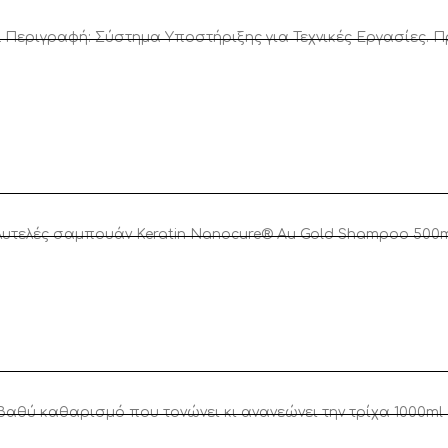
ριγραφή: Σύστημα Υποστήριξης για Τεχνικές Εργασίες. Πρ
ολυτελές σαμπουάν Keratin Nanocure® Au Gold Shampoo 500
βαθύ καθαρισμό που τονώνει κι ανανεώνει την τρίχα 1000ml