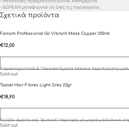
- Αποστολές πραγματοποιούνται καθημερινά.
- ΔΩΡΕΑΝ μεταφορικά σε όλες τις παραγγελίες
Σχετικά προϊόντα
Farcom Professional Go Vibrant Mask Copper 200ml
€
12,00
ΠΡΟΣΘΉΚΗ ΣΤΟ ΚΑΛΆΘΙ
Χαρακτηριστικά & Πλεονεκτήματα Μάσκα περιποίησης μαλλ
Sold out
Tassel Hair Fibres Light Grey 22gr
€
18,90
ΔΙΑΒΆΣΤΕ ΠΕΡΙΣΣΌΤΕΡΑ
Κρύβει άμεσα και ”φυσικά” περιοχές με μικρά μαλλιά και ση
Sold out