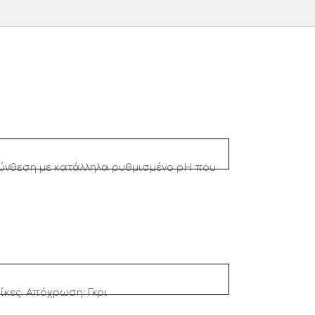
Σύνθεση με κατάλληλα ρυθμισμένο pH που
ίκες. Απόχρωση: Γκρι