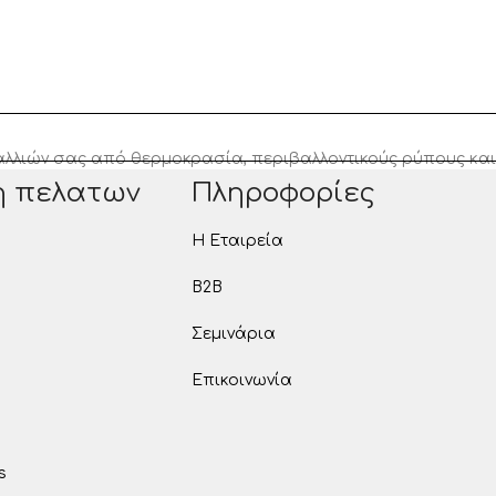
λλιών σας από θερμοκρασία, περιβαλλοντικούς ρύπους και 
η πελατων
Πληροφορίες
Η Εταιρεία
B2B
Σεμινάρια
Επικοινωνία
s