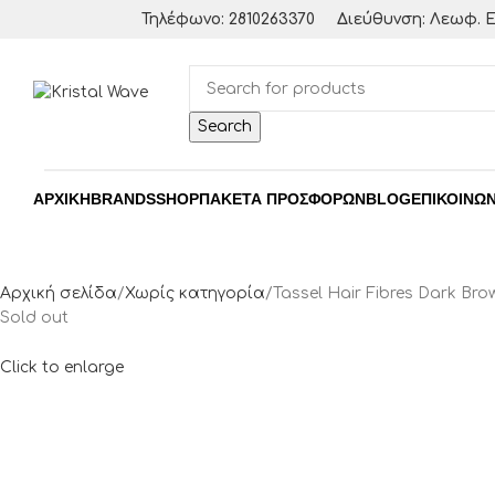
Τηλέφωνο: 2810263370
Διεύθυνση: Λεωφ. Ε
Search
ΑΡΧΙΚΗ
BRANDS
SHOP
ΠΑΚΈΤΑ ΠΡΟΣΦΟΡΏΝ
BLOG
ΕΠΙΚΟΙΝΩΝ
Αρχική σελίδα
Χωρίς κατηγορία
Tassel Hair Fibres Dark Bro
Sold out
Click to enlarge