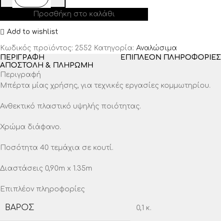
Προσθήκη στο καλάθι
Add to wishlist
Κωδικός προϊόντος:
2552
Κατηγορία:
Αναλώσιμα
ΠΕΡΙΓΡΑΦΉ
ΕΠΙΠΛΈΟΝ ΠΛΗΡΟΦΟΡΊΕΣ
ΑΠΟΣΤΟΛΉ & ΠΛΗΡΩΜΉ
Περιγραφή
Μπέρτα μίας χρήσης, για τεχνικές εργασίες κομμωτηρίου.
Ανθεκτικό πλαστικό υψηλής ποιότητας.
Χρώμα διάφανο.
Ποσότητα 40 τεμάχια σε κουτί.
Διαστάσεις 0,90m x 1.35m
Επιπλέον πληροφορίες
ΒΆΡΟΣ
0,1 κ.