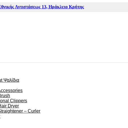
Εθνικής Αντιστάσεως 13, Ηράκλειο Κρήτης
ut Ψαλίδια
Accessories
Brush
ional Clippers
Hair Dryer
Straightener – Curler
α