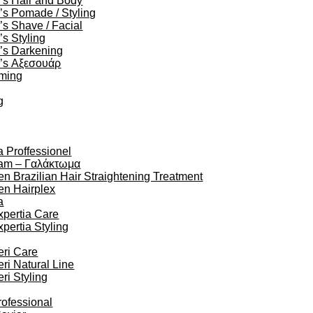
’s Hair and Body
s Pomade / Styling
s Shave / Facial
s Styling
’s Darkening
’s Αξεσουάρ
oming
g
a Proffessionel
am – Γαλάκτωμα
en Brazilian Hair Straightening Treatment
en Hairplex
a
xpertia Care
xpertia Styling
eri Care
eri Natural Line
eri Styling
rofessional