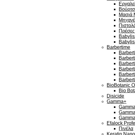
Εργαλεί
Βούρτσ
Μασιά 
Μηχανέ
Πιστολά
Πρέσες
Babylis
Babyli
Barbertime
Barbert
Barber
Barbert
Barbert
Barber
Barbert
BioBotanic O
Bio Bot
Disicide
Gamma+
Gamma 
Gamma 
Gamma 
Efalock Prof
Πινέλα
Keratin Nan