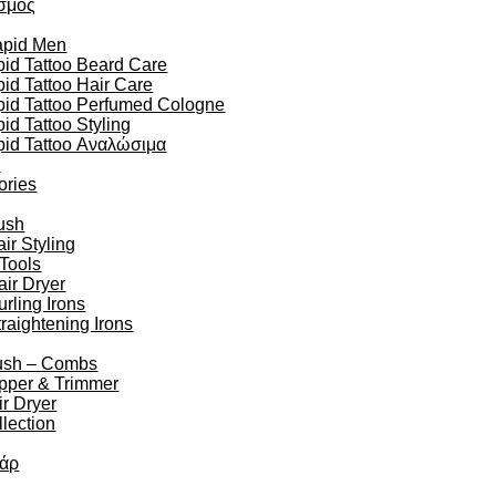
σμός
apid Men
id Tattoo Beard Care
id Tattoo Hair Care
pid Tattoo Perfumed Cologne
id Tattoo Styling
pid Tattoo Αναλώσιμα
n
ories
ush
r Styling
 Tools
air Dryer
urling Irons
traightening Irons
ush – Combs
ipper & Trimmer
r Dryer
lection
άρ