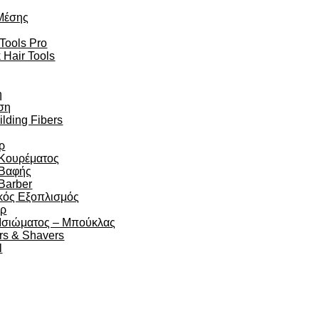
Μέσης
 Tools Pro
 Hair Tools
η
ση
ilding Fibers
ρ
 Κουρέματος
 Βαφής
Barber
κός Εξοπλισμός
άρ
 Ισιώματος – Μπούκλας
rs & Shavers
l