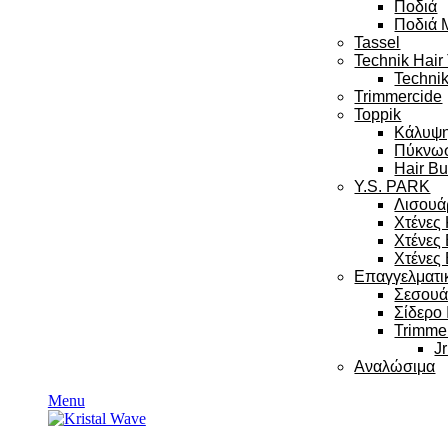
Ποδιά
Ποδιά 
Tassel
Technik Hair
Technik
Trimmercide
Toppik
Κάλυψ
Πύκνω
Hair Bu
Y.S. PARK
Λισουά
Χτένες
Χτένες
Χτένες 
Επαγγελματι
Σεσου
Σίδερο
Trimme
Jr
Αναλώσιμα
Menu