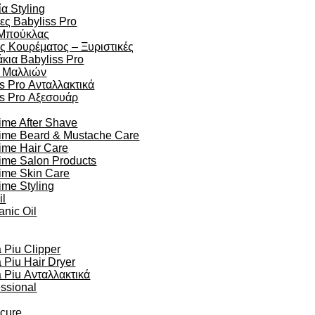
α Styling
ες Babyliss Pro
Μπούκλας
ς Κουρέματος – Ξυριστικές
κια Babyliss Pro
 Μαλλιών
s Pro Ανταλλακτικά
ss Pro Αξεσουάρ
ime After Shave
time Beard & Mustache Care
ime Hair Care
ime Salon Products
time Skin Care
ime Styling
il
anic Oil
Piu Clipper
Piu Hair Dryer
Piu Ανταλλακτικά
essional
ocure