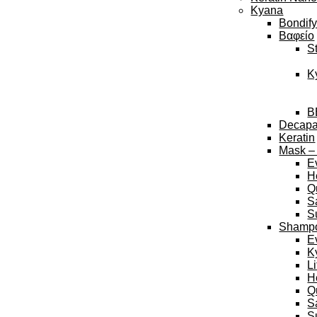
Kyana
Bondif
Βαφείο
S
K
B
Decap
Keratin
Mask –
E
H
Q
S
S
Shamp
E
K
L
H
Q
S
S