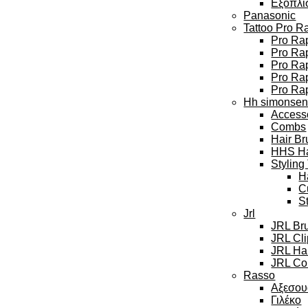
Εξοπλι
Panasonic
Tattoo Pro R
Pro Rap
Pro Rap
Pro Ra
Pro Rap
Pro Ra
Hh simonse
Access
Combs
Hair Br
HHS Hai
Styling
H
C
S
Jrl
JRL Br
JRL Cl
JRL Hai
JRL Col
Rasso
Αξεσου
Γιλέκο