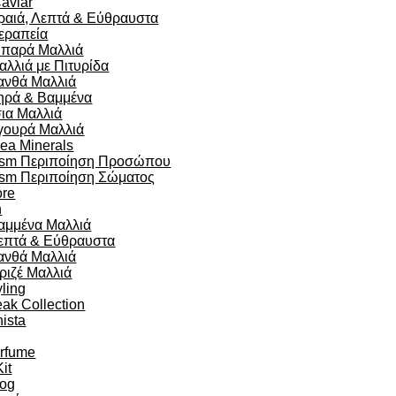
aviar
ραιά, Λεπτά & Εύθραυστα
εραπεία
ιπαρά Μαλλιά
αλλιά με Πιτυρίδα
ανθά Μαλλιά
ηρά & Βαμμένα
σια Μαλλιά
γουρά Μαλλιά
ea Minerals
sm Περιποίηση Προσώπου
sm Περιποίηση Σώματος
re
n
αμμένα Μαλλιά
επτά & Εύθραυστα
ανθά Μαλλιά
ριζέ Μαλλιά
yling
eak Collection
ista
arfume
Kit
og