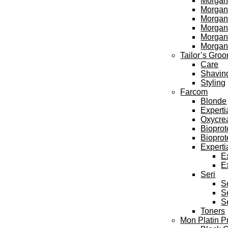
Morgan
Morgan’
Morgan’
Morgan’
Morgan
Morgan
Tailor’s Gro
Care
Shavin
Styling
Farcom
Blonde
Experti
Oxycre
Bioprot
Bioprot
Experti
E
E
Seri
S
S
S
Toners
Mon Platin P