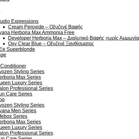
y
tudio Expressions
Cream Peroxide – Οξυζενέ Βαφής
yana Herboria Max Ammonia Free
Developer Herboria Max – Διαλυτικό Βαφής χωρίς Αμμωνί
Oxy Clear Blue – Οξυζενέ Ξανθίσματος
Ee Superblonde
age
 Conditioner
vozen Styling Series
erboria Max Series
ueen Luxury Series
alon Professional Series
un Care Series
oo
vozen Styling Series
yana Men Series
ifebox Series
erboria Max Series
ueen Luxury Series
alon Professional Series
un Care Series