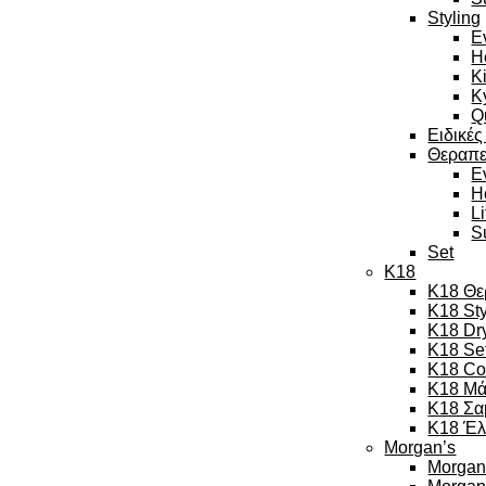
Styling
E
H
K
K
Q
Ειδικές
Θεραπε
E
H
L
S
Set
K18
K18 Θε
K18 Sty
K18 Dr
K18 Se
K18 Co
K18 Μά
K18 Σα
K18 Έλ
Morgan’s
Morgan