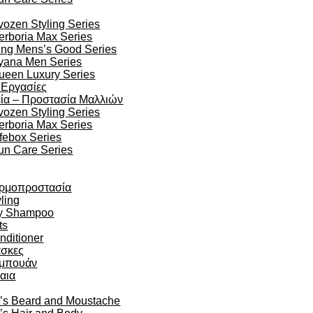
vozen Styling Series
erboria Max Series
ing Mens’s Good Series
yana Men Series
ueen Luxury Series
 Εργασίες
ία – Προστασία Μαλλιών
vozen Styling Series
erboria Max Series
ifebox Series
un Care Series
ρμοπροστασία
ling
y Shampoo
ts
nditioner
σκες
μπουάν
αια
’s Beard and Moustache