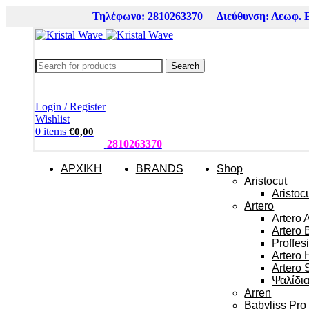
Τηλέφωνο: 2810263370
Διεύθυνση: Λεωφ. 
Search
Login / Register
Wishlist
0
items
€
0,00
ΤΗΛΕΦΩΝΑ:
2810263370
ΑΡΧΙΚΗ
BRANDS
Shop
Aristocut
Aristoc
Artero
Artero 
Artero 
Proffes
Artero 
Artero 
Ψαλίδι
Arren
Babyliss Pro