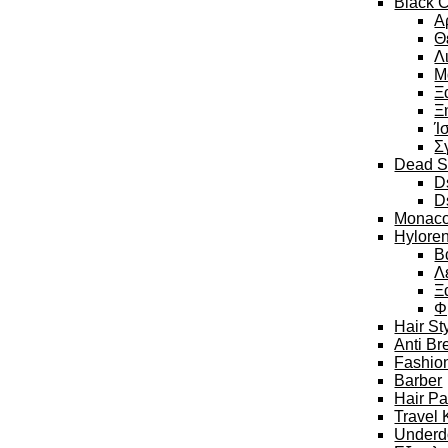
Black C
Α
Θ
Λ
Μ
Ξ
Ξ
Ί
Σ
Dead S
D
D
Monaco
Hylore
Β
Λ
Ξ
Φ
Hair St
Anti Br
Fashion
Barber
Hair P
Travel 
Underd