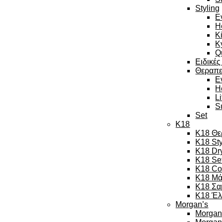
Styling
E
H
K
K
Q
Ειδικές
Θεραπε
E
H
L
S
Set
K18
K18 Θε
K18 Sty
K18 Dr
K18 Se
K18 Co
K18 Μά
K18 Σα
K18 Έλ
Morgan’s
Morgan