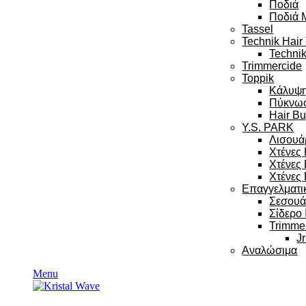
Ποδιά
Ποδιά 
Tassel
Technik Hair
Technik
Trimmercide
Toppik
Κάλυψ
Πύκνω
Hair Bu
Y.S. PARK
Λισουά
Χτένες
Χτένες
Χτένες 
Επαγγελματι
Σεσου
Σίδερο
Trimme
Jr
Αναλώσιμα
Menu