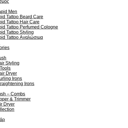
σμός
apid Men
id Tattoo Beard Care
id Tattoo Hair Care
pid Tattoo Perfumed Cologne
id Tattoo Styling
pid Tattoo Αναλώσιμα
n
ories
ush
r Styling
 Tools
air Dryer
urling Irons
traightening Irons
ush – Combs
ipper & Trimmer
r Dryer
lection
άρ