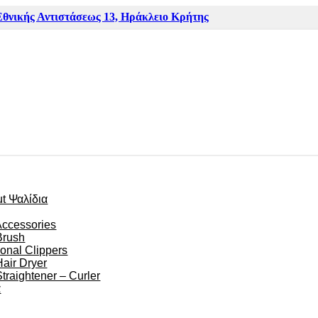
Εθνικής Αντιστάσεως 13, Ηράκλειο Κρήτης
ut Ψαλίδια
Accessories
Brush
ional Clippers
Hair Dryer
Straightener – Curler
α