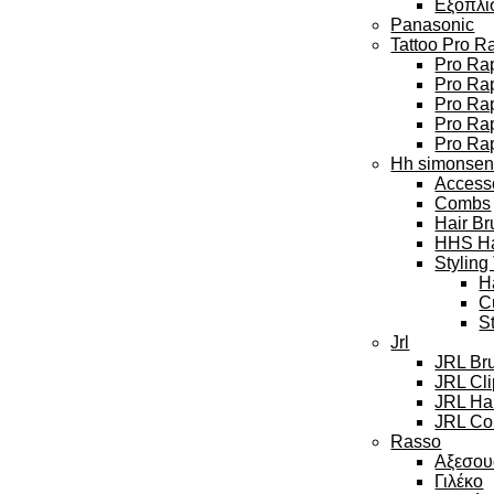
Εξοπλι
Panasonic
Tattoo Pro R
Pro Rap
Pro Rap
Pro Ra
Pro Rap
Pro Ra
Hh simonse
Access
Combs
Hair Br
HHS Hai
Styling
H
C
S
Jrl
JRL Br
JRL Cl
JRL Hai
JRL Col
Rasso
Αξεσου
Γιλέκο