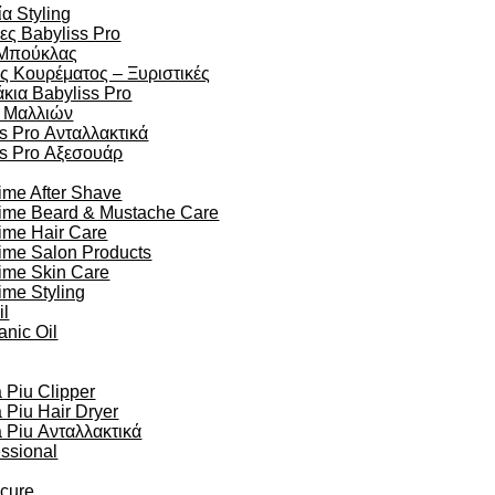
α Styling
ες Babyliss Pro
Μπούκλας
ς Κουρέματος – Ξυριστικές
κια Babyliss Pro
 Μαλλιών
s Pro Ανταλλακτικά
ss Pro Αξεσουάρ
ime After Shave
time Beard & Mustache Care
ime Hair Care
ime Salon Products
time Skin Care
ime Styling
il
anic Oil
Piu Clipper
Piu Hair Dryer
Piu Ανταλλακτικά
essional
ocure