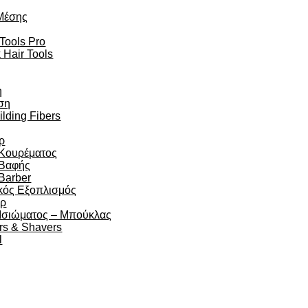
Μέσης
 Tools Pro
 Hair Tools
η
ση
ilding Fibers
ρ
 Κουρέματος
 Βαφής
Barber
κός Εξοπλισμός
άρ
 Ισιώματος – Μπούκλας
rs & Shavers
l