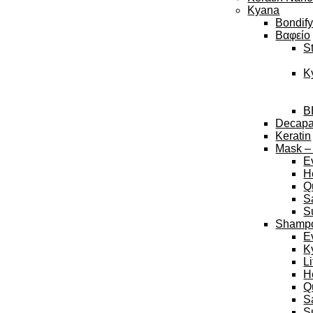
Kyana
Bondif
Βαφείο
S
K
B
Decap
Keratin
Mask –
E
H
Q
S
S
Shamp
E
K
L
H
Q
S
S