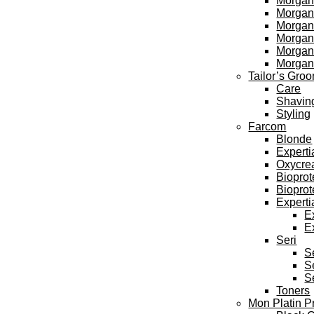
Morgan
Morgan’
Morgan’
Morgan’
Morgan
Morgan
Tailor’s Gro
Care
Shavin
Styling
Farcom
Blonde
Experti
Oxycre
Bioprot
Bioprot
Experti
E
E
Seri
S
S
S
Toners
Mon Platin P