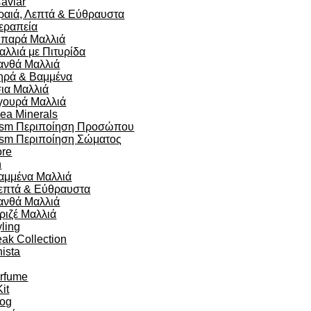
aviar
ραιά, Λεπτά & Εύθραυστα
εραπεία
ιπαρά Μαλλιά
αλλιά με Πιτυρίδα
ανθά Μαλλιά
ηρά & Βαμμένα
σια Μαλλιά
γουρά Μαλλιά
ea Minerals
sm Περιποίηση Προσώπου
sm Περιποίηση Σώματος
re
n
αμμένα Μαλλιά
επτά & Εύθραυστα
ανθά Μαλλιά
ριζέ Μαλλιά
yling
eak Collection
ista
arfume
Kit
og