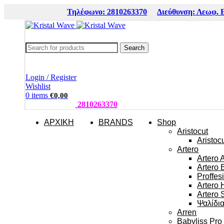
Τηλέφωνο: 2810263370
Διεύθυνση: Λεωφ. 
Search
Login / Register
Wishlist
0
items
€
0,00
ΤΗΛΕΦΩΝΑ:
2810263370
ΑΡΧΙΚΗ
BRANDS
Shop
Aristocut
Aristoc
Artero
Artero 
Artero 
Proffes
Artero 
Artero 
Ψαλίδι
Arren
Babyliss Pro