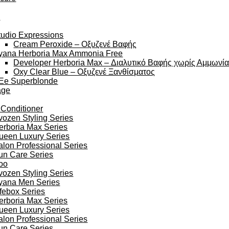
y
tudio Expressions
Cream Peroxide – Οξυζενέ Βαφής
yana Herboria Max Ammonia Free
Developer Herboria Max – Διαλυτικό Βαφής χωρίς Αμμωνί
Oxy Clear Blue – Οξυζενέ Ξανθίσματος
Ee Superblonde
age
 Conditioner
vozen Styling Series
erboria Max Series
ueen Luxury Series
alon Professional Series
un Care Series
oo
vozen Styling Series
yana Men Series
ifebox Series
erboria Max Series
ueen Luxury Series
alon Professional Series
un Care Series