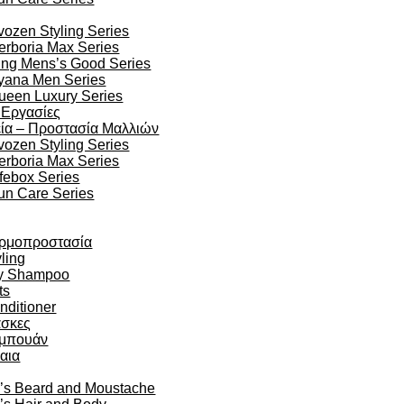
vozen Styling Series
erboria Max Series
ing Mens’s Good Series
yana Men Series
ueen Luxury Series
 Εργασίες
ία – Προστασία Μαλλιών
vozen Styling Series
erboria Max Series
ifebox Series
un Care Series
ρμοπροστασία
ling
y Shampoo
ts
nditioner
σκες
μπουάν
αια
’s Beard and Moustache