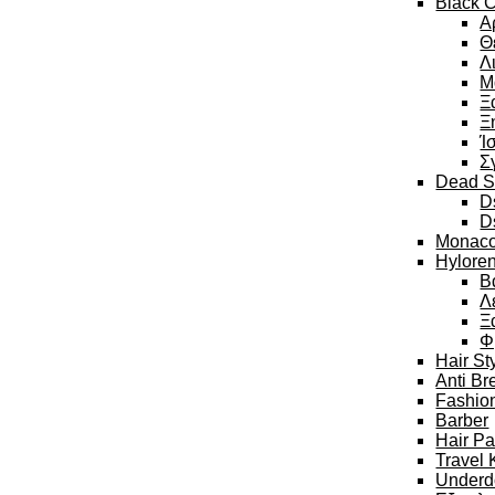
Black C
Α
Θ
Λ
Μ
Ξ
Ξ
Ί
Σ
Dead S
D
D
Monaco
Hylore
Β
Λ
Ξ
Φ
Hair St
Anti Br
Fashion
Barber
Hair P
Travel 
Underd