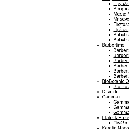
Εργαλεί
Βούρτσ
Μασιά 
Μηχανέ
Πιστολά
Πρέσες
Babylis
Babyli
Barbertime
Barbert
Barber
Barbert
Barbert
Barber
Barbert
BioBotanic O
Bio Bot
Disicide
Gamma+
Gamma 
Gamma 
Gamma 
Efalock Prof
Πινέλα
Keratin Nan