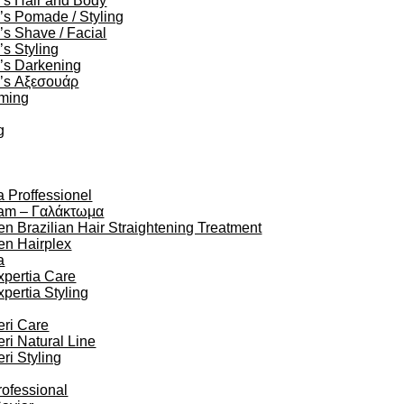
’s Hair and Body
s Pomade / Styling
s Shave / Facial
s Styling
’s Darkening
’s Αξεσουάρ
oming
g
a Proffessionel
am – Γαλάκτωμα
en Brazilian Hair Straightening Treatment
en Hairplex
a
xpertia Care
xpertia Styling
eri Care
eri Natural Line
eri Styling
rofessional