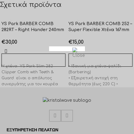
Σχετικά προϊόντα
YS Park BARBER COMB
YS Park BARBER COMB 252 –
282RT – Right Hander 240mm
Super Flexible Χτένα 167mm
€
30,00
€
15,00
ΠΡΟΣΘΉΚΗ ΣΤΟ ΚΑΛΆΘΙ
ΠΡΟΣΘΉΚΗ ΣΤΟ ΚΑΛΆΘΙ
Η χτένα YS Park Slim 282
• Ιδανική για χτένα-ψαλίδι
Clipper Comb with Teeth &
(Barbering)
Guard είναι ο απόλυτος
• Εξαιρετική αντοχή στη
συνεργάτης για τον κουρέα
θερμότητα (έως 220 C) •
που λατρεύει
Κατασκευή από Ultem •
Εξαιρετικά ελαφριά • Μήκος
167mm Διαθέσιμη σε λευκό,
μαύρο, ροζ, κίτρινο και
πράσινο.
ΕΞΥΠΗΡΈΤΗΣΗ ΠΕΛΑΤΩΝ