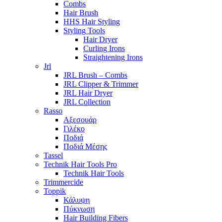
Combs
Hair Brush
HHS Hair Styling
Styling Tools
Hair Dryer
Curling Irons
Straightening Irons
Jrl
JRL Brush – Combs
JRL Clipper & Trimmer
JRL Hair Dryer
JRL Collection
Rasso
Αξεσουάρ
Γιλέκο
Ποδιά
Ποδιά Μέσης
Tassel
Technik Hair Tools Pro
Technik Hair Tools
Trimmercide
Toppik
Κάλυψη
Πύκνωση
Hair Building Fibers