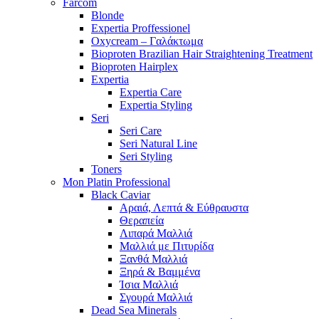
Farcom
Blonde
Expertia Proffessionel
Oxycream – Γαλάκτωμα
Bioproten Brazilian Hair Straightening Treatment
Bioproten Hairplex
Expertia
Expertia Care
Expertia Styling
Seri
Seri Care
Seri Natural Line
Seri Styling
Toners
Mon Platin Professional
Black Caviar
Αραιά, Λεπτά & Εύθραυστα
Θεραπεία
Λιπαρά Μαλλιά
Μαλλιά με Πιτυρίδα
Ξανθά Μαλλιά
Ξηρά & Βαμμένα
Ίσια Μαλλιά
Σγουρά Μαλλιά
Dead Sea Minerals