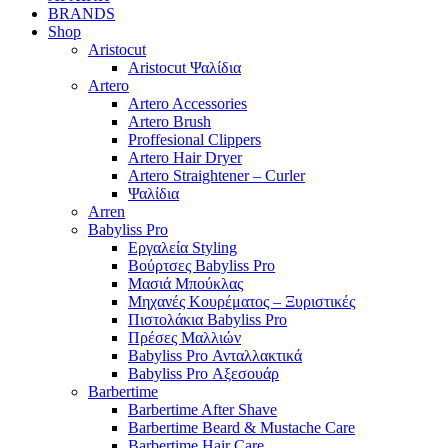
BRANDS
Shop
Aristocut
Aristocut Ψαλίδια
Artero
Artero Accessories
Artero Brush
Proffesional Clippers
Artero Hair Dryer
Artero Straightener – Curler
Ψαλίδια
Arren
Babyliss Pro
Εργαλεία Styling
Βούρτσες Babyliss Pro
Μασιά Μπούκλας
Μηχανές Κουρέματος – Ξυριστικές
Πιστολάκια Babyliss Pro
Πρέσες Μαλλιών
Babyliss Pro Ανταλλακτικά
Babyliss Pro Αξεσουάρ
Barbertime
Barbertime After Shave
Barbertime Beard & Mustache Care
Barbertime Hair Care