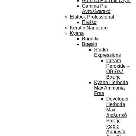
Gamma Piu Hair Dryer
Gamma Piu
Ανταλλακτικά
Efalock Professional
Πινέλα
Keratin Nanocure
Kyana
Bondify
Βαφείο
Studio
Expressions
Cream
Peroxide –
Οξυζενέ
Βαφής
Kyana Herboria
Max Ammonia
Free
Developer
Herboria
Max –
Διαλυτικό
Βαφής
χωρίς
Αμμωνία