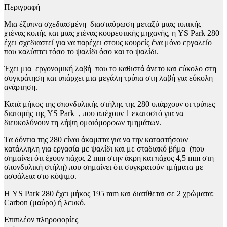
Περιγραφή
Μια έξυπνα σχεδιασμένη διασταύρωση μεταξύ μιας τυπικής
χτένας κοπής και μιας χτένας κουρευτικής μηχανής, η YS Park 280
έχει σχεδιαστεί για να παρέχει στους κουρείς ένα μόνο εργαλείο
που καλύπτει τόσο το ψαλίδι όσο και το ψαλίδι.
Έχει μια εργονομική λαβή που το καθιστά άνετο και εύκολο στη
συγκράτηση και υπάρχει μια μεγάλη τρύπα στη λαβή για εύκολη
ανάρτηση.
Κατά μήκος της σπονδυλικής στήλης της 280 υπάρχουν οι τρύπες
διατομής της YS Park , που απέχουν 1 εκατοστό για να
διευκολύνουν τη λήψη ομοιόμορφων τμημάτων.
Τα δόντια της 280 είναι άκαμπτα για να την καταστήσουν
κατάλληλη για εργασία με ψαλίδι και με σταδιακό βήμα (που
σημαίνει ότι έχουν πάχος 2 mm στην άκρη και πάχος 4,5 mm στη
σπονδυλική στήλη) που σημαίνει ότι συγκρατούν τμήματα με
ασφάλεια στο κόψιμο.
Η YS Park 280 έχει μήκος 195 mm και διατίθεται σε 2 χρώματα:
Carbon (μαύρο) ή λευκό.
Επιπλέον πληροφορίες