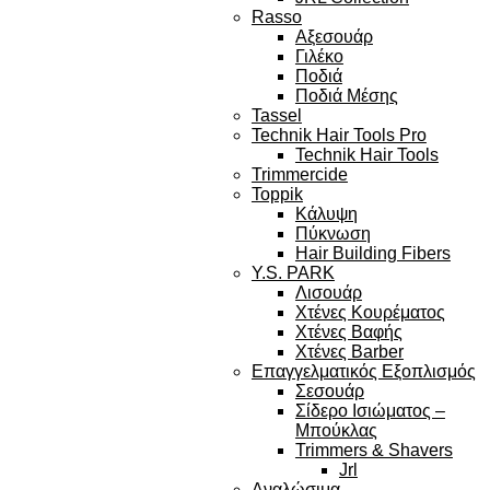
Rasso
Αξεσουάρ
Γιλέκο
Ποδιά
Ποδιά Μέσης
Tassel
Technik Hair Tools Pro
Technik Hair Tools
Trimmercide
Toppik
Κάλυψη
Πύκνωση
Hair Building Fibers
Y.S. PARK
Λισουάρ
Χτένες Κουρέματος
Χτένες Βαφής
Χτένες Barber
Επαγγελματικός Εξοπλισμός
Σεσουάρ
Σίδερο Ισιώματος –
Μπούκλας
Trimmers & Shavers
Jrl
Αναλώσιμα