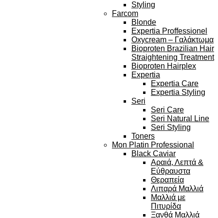
Styling
Farcom
Blonde
Expertia Proffessionel
Oxycream – Γαλάκτωμα
Bioproten Brazilian Hair
Straightening Treatment
Bioproten Hairplex
Expertia
Expertia Care
Expertia Styling
Seri
Seri Care
Seri Natural Line
Seri Styling
Toners
Mon Platin Professional
Black Caviar
Αραιά, Λεπτά &
Εύθραυστα
Θεραπεία
Λιπαρά Μαλλιά
Μαλλιά με
Πιτυρίδα
Ξανθά Μαλλιά