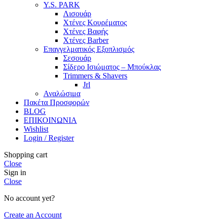
Y.S. PARK
Λισουάρ
Χτένες Κουρέματος
Χτένες Βαφής
Χτένες Barber
Επαγγελματικός Εξοπλισμός
Σεσουάρ
Σίδερο Ισιώματος – Μπούκλας
Trimmers & Shavers
Jrl
Αναλώσιμα
Πακέτα Προσφορών
BLOG
ΕΠΙΚΟΙΝΩΝΙΑ
Wishlist
Login / Register
Shopping cart
Close
Sign in
Close
No account yet?
Create an Account