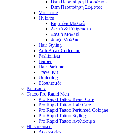
Dsm Περιποίηση Προσώπου
Dsm Περιποίηση Σώματος
Monacore
Hyloren
Βαμμένα Μαλλιά
Λεπτά & Εύθραυστα
Ξανθά Μαλλιά
Φριζέ Μαλλιά
Hair Styling
Anti Break Collection
Fashionista
Barber
Hair Parfume
Travel Kit
Underdog
Εξοπλισμός
Panasonic
Tattoo Pro Rapid Men
Pro Rapid Tattoo Beard Care
Pro Rapid Tattoo Hair Care
Pro Rapid Tattoo Perfumed Cologne
Pro Rapid Tattoo Styling
Pro Rapid Tattoo Αναλώσιμα
Hh simonsen
Accessories