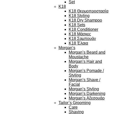
Set
K18
K18 Θερμοπροστασία
K18 Styling
K18 Dry Shampoo
K18 Sets
K18 Conditioner
K18 Μάσκες
K18 Σαμπουάν
K18 Έλαια
Morgan’s
Morgan’s Beard and
Moustache
Morgan’s Hair and
Body
Morgan’s Pomade /
Styling
Morgan’s Shave /
Facial
Morgan’s Styling
Morgan’s Darkening
Morgan’s Αξεσουάρ
Tailor’s Grooming
Care
Shaving