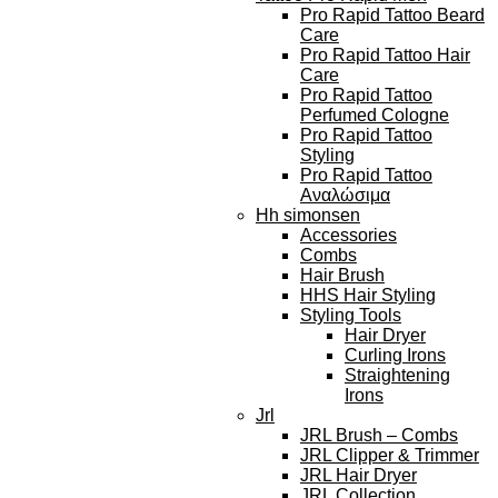
Pro Rapid Tattoo Beard
Care
Pro Rapid Tattoo Hair
Care
Pro Rapid Tattoo
Perfumed Cologne
Pro Rapid Tattoo
Styling
Pro Rapid Tattoo
Αναλώσιμα
Hh simonsen
Accessories
Combs
Hair Brush
HHS Hair Styling
Styling Tools
Hair Dryer
Curling Irons
Straightening
Irons
Jrl
JRL Brush – Combs
JRL Clipper & Trimmer
JRL Hair Dryer
JRL Collection