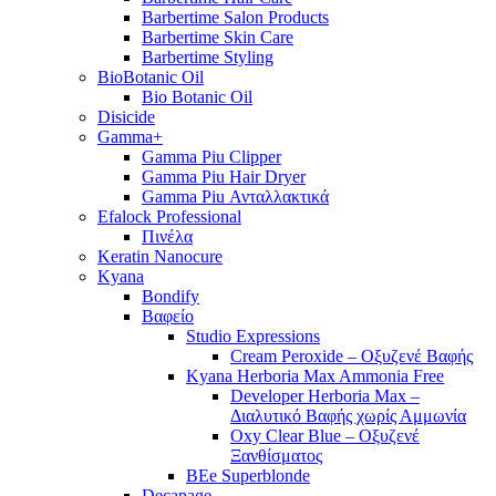
Barbertime Salon Products
Barbertime Skin Care
Barbertime Styling
BioBotanic Oil
Bio Botanic Oil
Disicide
Gamma+
Gamma Piu Clipper
Gamma Piu Hair Dryer
Gamma Piu Ανταλλακτικά
Efalock Professional
Πινέλα
Keratin Nanocure
Kyana
Bondify
Βαφείο
Studio Expressions
Cream Peroxide – Οξυζενέ Βαφής
Kyana Herboria Max Ammonia Free
Developer Herboria Max –
Διαλυτικό Βαφής χωρίς Αμμωνία
Oxy Clear Blue – Οξυζενέ
Ξανθίσματος
BEe Superblonde
Decapage