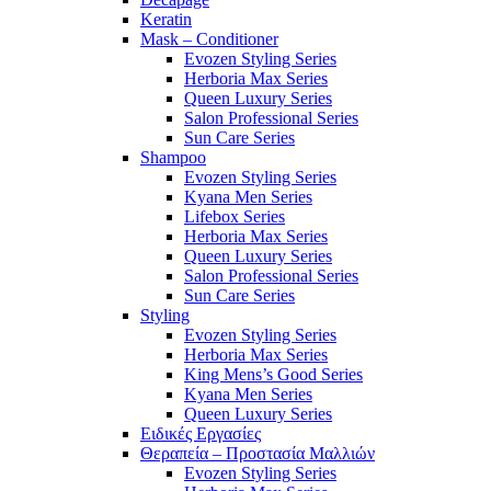
Keratin
Mask – Conditioner
Evozen Styling Series
Herboria Max Series
Queen Luxury Series
Salon Professional Series
Sun Care Series
Shampoo
Evozen Styling Series
Kyana Men Series
Lifebox Series
Herboria Max Series
Queen Luxury Series
Salon Professional Series
Sun Care Series
Styling
Evozen Styling Series
Herboria Max Series
King Mens’s Good Series
Kyana Men Series
Queen Luxury Series
Ειδικές Εργασίες
Θεραπεία – Προστασία Μαλλιών
Evozen Styling Series