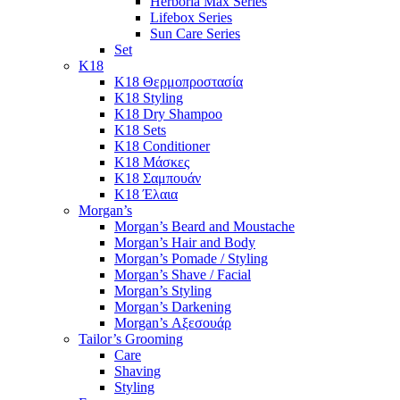
Herboria Max Series
Lifebox Series
Sun Care Series
Set
K18
K18 Θερμοπροστασία
K18 Styling
K18 Dry Shampoo
K18 Sets
K18 Conditioner
K18 Μάσκες
K18 Σαμπουάν
K18 Έλαια
Morgan’s
Morgan’s Beard and Moustache
Morgan’s Hair and Body
Morgan’s Pomade / Styling
Morgan’s Shave / Facial
Morgan’s Styling
Morgan’s Darkening
Morgan’s Αξεσουάρ
Tailor’s Grooming
Care
Shaving
Styling