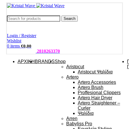
Search
Login / Register
Wishlist
0
items
€
0,00
ΤΗΛΕΦΩΝΑ:
2810263370
ΑΡΧΙΚΗ
BRANDS
Shop
Aristocut
Aristocut Ψαλίδια
Artero
Artero Accessories
Artero Brush
Proffesional Clippers
Artero Hair Dryer
Artero Straightener –
Curler
Ψαλίδια
Arren
Babyliss Pro
Εργαλεία Styling