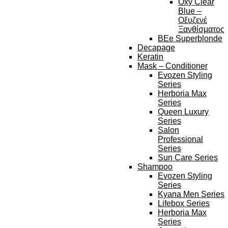
Oxy Clear
Blue –
Οξυζενέ
Ξανθίσματος
BEe Superblonde
Decapage
Keratin
Mask – Conditioner
Evozen Styling
Series
Herboria Max
Series
Queen Luxury
Series
Salon
Professional
Series
Sun Care Series
Shampoo
Evozen Styling
Series
Kyana Men Series
Lifebox Series
Herboria Max
Series