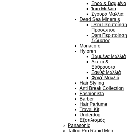
Ξηρά & Βαμμένα
Ίσια Μαλλιά
Σγουρά Μαλλιά
Dead Sea Minerals
Dsm Περιποίηση
Προσώπου
Dsm Περιποίηση
Σώματος
Monacore
Hyloren
Βαμμένα Μαλλιά
Λεπτά &
Εύθραυστα
Ξανθά Μαλλιά
Φριζέ Μαλλιά
Hair Styling
Anti Break Collection
Fashionista
Barber
Hair Parfume
Travel Kit
Underdog
Εξοπλισμός
Panasonic
Tattoo Pro Rapid Men