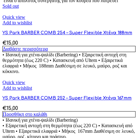
είναι ο απόλυτος συνεργάτης για τον κουρέα που λατρεύει
Sold out
Quick view
Add to wishlist
YS Park BARBER COMB 254 – Super Flexible Χτένα 188mm
€
15,00
Διαβάστε περισσότερα
• Ιδανική για χτένα-ψαλίδι (Barbering) • Εξαιρετική αντοχή στη
θερμότητα (έως 220 C) • Κατασκευή από Ultem • Εξαιρετικά
ελαφριά • Μήκος 188mm Διαθέσιμη σε λευκό, μαύρο, ροζ και
κόκκινο.
Quick view
Add to wishlist
YS Park BARBER COMB 252 – Super Flexible Χτένα 167mm
€
15,00
Προσθήκη στο καλάθι
• Ιδανική για χτένα-ψαλίδι (Barbering)
• Εξαιρετική αντοχή στη θερμότητα (έως 220 C) • Κατασκευή από
Ultem • Εξαιρετικά ελαφριά • Μήκος 167mm Διαθέσιμη σε λευκό,
μαύρο, ροζ, κίτρινο και πράσινο.