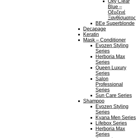
Oxy Clear
Blue –
Οξυζενέ
Ξανθίσματος
BEe Superblonde
Decapage
Keratin
Mask – Conditioner
Evozen Styling
Series
Herboria Max
Series
Queen Luxury
Series
Salon
Professional
Series
Sun Care Series
Shampoo
Evozen Styling
Series
Kyana Men Series
Lifebox Series
Herboria Max
Series