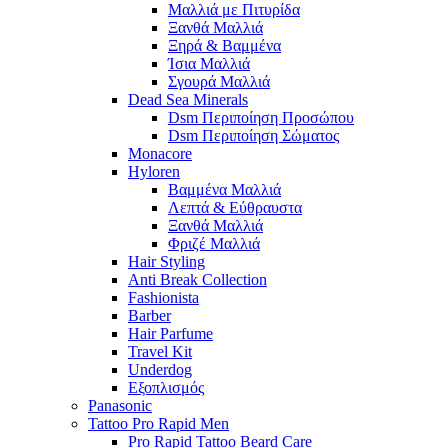
Μαλλιά με Πιτυρίδα
Ξανθά Μαλλιά
Ξηρά & Βαμμένα
Ίσια Μαλλιά
Σγουρά Μαλλιά
Dead Sea Minerals
Dsm Περιποίηση Προσώπου
Dsm Περιποίηση Σώματος
Monacore
Hyloren
Βαμμένα Μαλλιά
Λεπτά & Εύθραυστα
Ξανθά Μαλλιά
Φριζέ Μαλλιά
Hair Styling
Anti Break Collection
Fashionista
Barber
Hair Parfume
Travel Kit
Underdog
Εξοπλισμός
Panasonic
Tattoo Pro Rapid Men
Pro Rapid Tattoo Beard Care