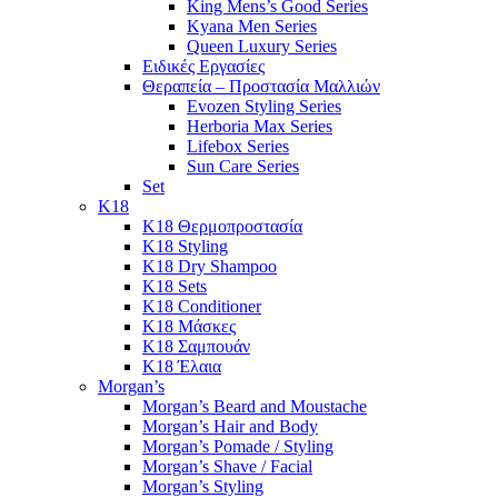
King Mens’s Good Series
Kyana Men Series
Queen Luxury Series
Ειδικές Εργασίες
Θεραπεία – Προστασία Μαλλιών
Evozen Styling Series
Herboria Max Series
Lifebox Series
Sun Care Series
Set
K18
K18 Θερμοπροστασία
K18 Styling
K18 Dry Shampoo
K18 Sets
K18 Conditioner
K18 Μάσκες
K18 Σαμπουάν
K18 Έλαια
Morgan’s
Morgan’s Beard and Moustache
Morgan’s Hair and Body
Morgan’s Pomade / Styling
Morgan’s Shave / Facial
Morgan’s Styling