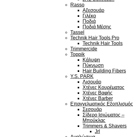
Rasso
Αξεσουάρ
Γιλέκο
Ποδιά
Ποδιά Μέσης
Tassel
Technik Hair Tools Pro
Technik Hair Tools
Trimmercide
Toppik
Κάλυψη
Πύκνωση
Hair Building Fibers
Y.S. PARK
Λισουάρ
Χτένες Κουρέματος
Χτένες Βαφής
Χτένες Barber
Επαγγελματικός Εξοπλισμός
Σεσουάρ
Σίδερο Ισιώματος –
Μπούκλας
Trimmers & Shavers
Jrl
Αναλώσιμα