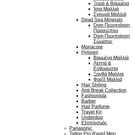
Ξηρά & Βαμμένα
Ίσια Μαλλιά
Σγουρά Μαλλιά
Dead Sea Minerals
Dsm Περιποίηση
Προσώπου
Dsm Περιποίηση
Σώματος
Monacore
Hyloren
Βαμμένα Μαλλιά
Λεπτά &
Εύθραυστα
Ξανθά Μαλλιά
Φριζέ Μαλλιά
Hair Styling
Anti Break Collection
Fashionista
Barber
Hair Parfume
Travel Kit
Underdog
Εξοπλισμός
Panasonic
Tattoo Pro Rapid Men