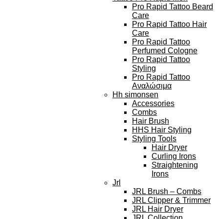
Pro Rapid Tattoo Beard
Care
Pro Rapid Tattoo Hair
Care
Pro Rapid Tattoo
Perfumed Cologne
Pro Rapid Tattoo
Styling
Pro Rapid Tattoo
Αναλώσιμα
Hh simonsen
Accessories
Combs
Hair Brush
HHS Hair Styling
Styling Tools
Hair Dryer
Curling Irons
Straightening
Irons
Jrl
JRL Brush – Combs
JRL Clipper & Trimmer
JRL Hair Dryer
JRL Collection