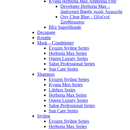
Kyana Herboria Max Ammonia Free
Developer Herboria Max –
Διαλυτικό Βαφής χωρίς Αμμωνία
Oxy Clear Blue – Οξυζενέ
Ξανθίσματος
BEe Superblonde
Decapage
Keratin
Mask – Conditioner
Evozen Styling Series
Herboria Max Series
Queen Luxury Series
Salon Professional Series
Sun Care Series
Shampoo
Evozen Styling Series
Kyana Men Series
Lifebox Series
Herboria Max Series
Queen Luxury Series
Salon Professional Series
Sun Care Series
Styling
Evozen Styling Series
Herboria Max Series