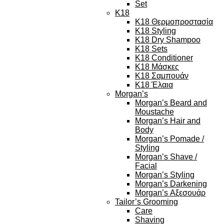
Set
K18
K18 Θερμοπροστασία
K18 Styling
K18 Dry Shampoo
K18 Sets
K18 Conditioner
K18 Μάσκες
K18 Σαμπουάν
K18 Έλαια
Morgan’s
Morgan’s Beard and
Moustache
Morgan’s Hair and
Body
Morgan’s Pomade /
Styling
Morgan’s Shave /
Facial
Morgan’s Styling
Morgan’s Darkening
Morgan’s Αξεσουάρ
Tailor’s Grooming
Care
Shaving