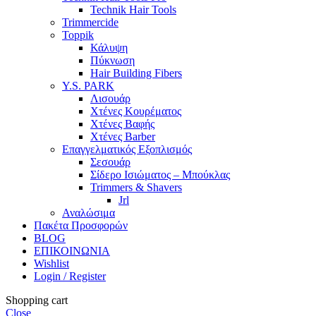
Technik Hair Tools
Trimmercide
Toppik
Κάλυψη
Πύκνωση
Hair Building Fibers
Y.S. PARK
Λισουάρ
Χτένες Κουρέματος
Χτένες Βαφής
Χτένες Barber
Επαγγελματικός Εξοπλισμός
Σεσουάρ
Σίδερο Ισιώματος – Μπούκλας
Trimmers & Shavers
Jrl
Αναλώσιμα
Πακέτα Προσφορών
BLOG
ΕΠΙΚΟΙΝΩΝΙΑ
Wishlist
Login / Register
Shopping cart
Close