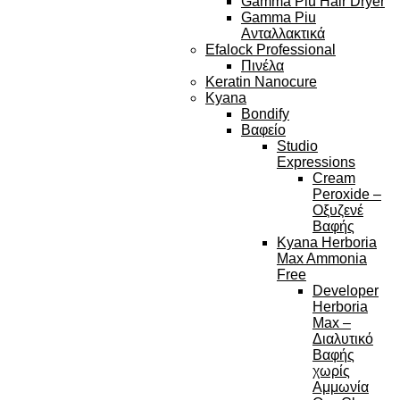
Gamma Piu Hair Dryer
Gamma Piu
Ανταλλακτικά
Efalock Professional
Πινέλα
Keratin Nanocure
Kyana
Bondify
Βαφείο
Studio
Expressions
Cream
Peroxide –
Οξυζενέ
Βαφής
Kyana Herboria
Max Ammonia
Free
Developer
Herboria
Max –
Διαλυτικό
Βαφής
χωρίς
Αμμωνία