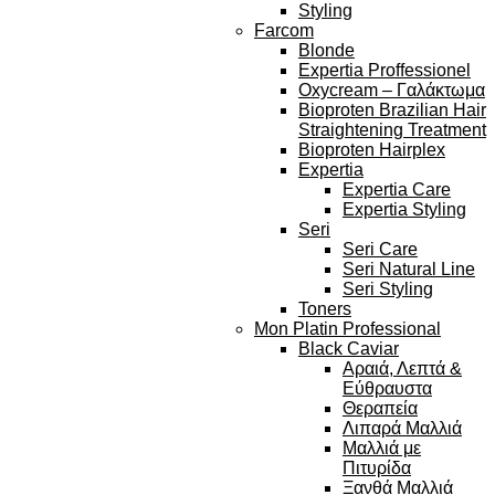
Styling
Farcom
Blonde
Expertia Proffessionel
Oxycream – Γαλάκτωμα
Bioproten Brazilian Hair
Straightening Treatment
Bioproten Hairplex
Expertia
Expertia Care
Expertia Styling
Seri
Seri Care
Seri Natural Line
Seri Styling
Toners
Mon Platin Professional
Black Caviar
Αραιά, Λεπτά &
Εύθραυστα
Θεραπεία
Λιπαρά Μαλλιά
Μαλλιά με
Πιτυρίδα
Ξανθά Μαλλιά