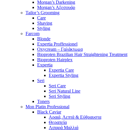
Morgan’s Darkening
Morgan’s Αξεσουάρ
Tailor’s Grooming
Care
Shaving
Styling
Farcom
Blonde
Expertia Proffessionel
Oxycream – Γαλάκτωμα
Bioproten Brazilian Hair Straightening Treatment
Bioproten Hairplex
Expertia
Expertia Care
Expertia Styling
Seri
Seri Care
Seri Natural Line
Seri Styling
Toners
Mon Platin Professional
Black Caviar
Αραιά, Λεπτά & Εύθραυστα
Θεραπεία
Λιπαρά Μαλλιά