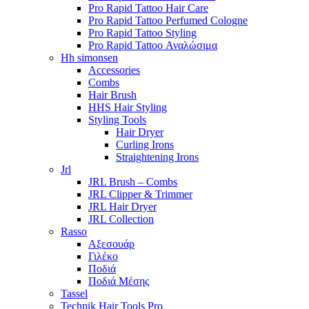
Pro Rapid Tattoo Hair Care
Pro Rapid Tattoo Perfumed Cologne
Pro Rapid Tattoo Styling
Pro Rapid Tattoo Αναλώσιμα
Hh simonsen
Accessories
Combs
Hair Brush
HHS Hair Styling
Styling Tools
Hair Dryer
Curling Irons
Straightening Irons
Jrl
JRL Brush – Combs
JRL Clipper & Trimmer
JRL Hair Dryer
JRL Collection
Rasso
Αξεσουάρ
Γιλέκο
Ποδιά
Ποδιά Μέσης
Tassel
Technik Hair Tools Pro