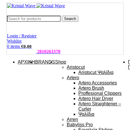
Search
Login / Register
Wishlist
0
items
€
0,00
ΤΗΛΕΦΩΝΑ:
2810263370
ΑΡΧΙΚΗ
BRANDS
Shop
Aristocut
Aristocut Ψαλίδια
Artero
Artero Accessories
Artero Brush
Proffesional Clippers
Artero Hair Dryer
Artero Straightener –
Curler
Ψαλίδια
Arren
Babyliss Pro
Εργαλεία Styling