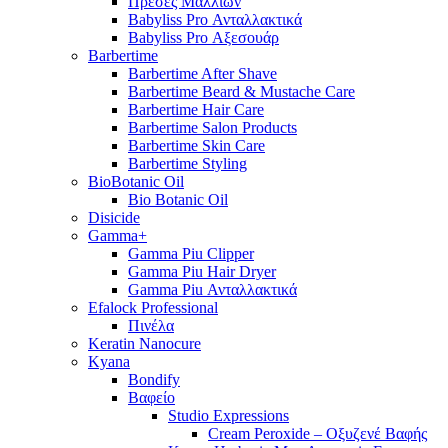
Πρέσες Μαλλιών
Babyliss Pro Ανταλλακτικά
Babyliss Pro Αξεσουάρ
Barbertime
Barbertime After Shave
Barbertime Beard & Mustache Care
Barbertime Hair Care
Barbertime Salon Products
Barbertime Skin Care
Barbertime Styling
BioBotanic Oil
Bio Botanic Oil
Disicide
Gamma+
Gamma Piu Clipper
Gamma Piu Hair Dryer
Gamma Piu Ανταλλακτικά
Efalock Professional
Πινέλα
Keratin Nanocure
Kyana
Bondify
Βαφείο
Studio Expressions
Cream Peroxide – Οξυζενέ Βαφής