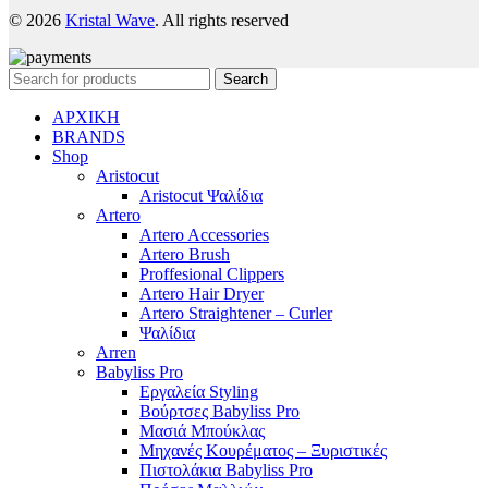
© 2026
Kristal Wave
. All rights reserved
Search
ΑΡΧΙΚΗ
BRANDS
Shop
Aristocut
Aristocut Ψαλίδια
Artero
Artero Accessories
Artero Brush
Proffesional Clippers
Artero Hair Dryer
Artero Straightener – Curler
Ψαλίδια
Arren
Babyliss Pro
Εργαλεία Styling
Βούρτσες Babyliss Pro
Μασιά Μπούκλας
Μηχανές Κουρέματος – Ξυριστικές
Πιστολάκια Babyliss Pro