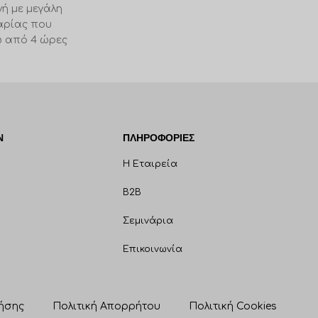
ή με μεγάλη
αρίας που
 από 4 ώρες
γίας.
Ν
ΠΛΗΡΟΦΟΡΊΕΣ
Η Εταιρεία
B2B
Σεμινάρια
Επικοινωνία
ήσης
Πολιτική Απορρήτου
Πολιτική Cookies