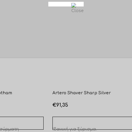
Gotham
Artero Shaver Sharp Silver
€
91,35
ΚΑΛΆΘΙ
ΠΡΟΣΘΉΚΗ ΣΤΟ ΚΑΛΆΘΙ
ασύρματη
Ιδανική για ξύρισμα.