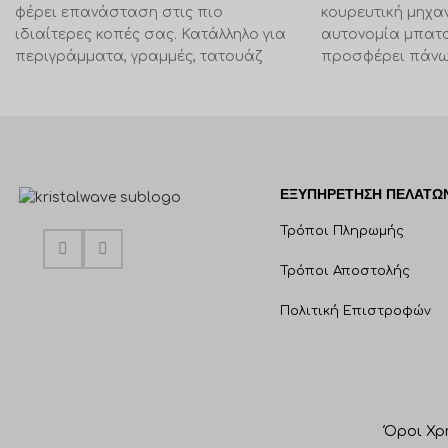
φέρει επανάσταση στις πιο
κουρευτική μηχαν
ιδιαίτερες κοπές σας. Κατάλληλο για
αυτονομία μπατ
περιγράμματα, γραμμές, τατουάζ
προσφέρει πάνω
μαλλιών και μοναδικά σχέδια.
συνεχούς λειτουρ
ΕΞΥΠΗΡΈΤΗΣΗ ΠΕΛΑΤΩ
Τρόποι Πληρωμής
Τρόποι Αποστολής
Πολιτική Επιστροφών
Όροι Χρ