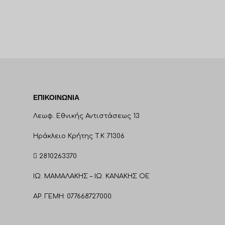
Ισχυρό επαγγε
κατάλληλο για 
tattoo, σχέδια,
εργονομία Μο
ΕΠΙΚΟΙΝΩΝΊΑ
Λεωφ. Εθνικής Αντιστάσεως 13
Ηράκλειο Κρήτης T.K 71306
2810263370
ΙΩ. ΜΑΜΑΛΑΚΗΣ – ΙΩ. ΚΑΝΑΚΗΣ ΟΕ
ΑΡ. ΓΕΜΗ: 077668727000.