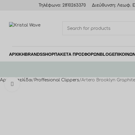
Τηλέφωνο: 2810263370
Διεύθυνση: Λεωφ. Ε
ΑΡΧΙΚΗ
BRANDS
SHOP
ΠΑΚΈΤΑ ΠΡΟΣΦΟΡΏΝ
BLOG
ΕΠΙΚΟΙΝΩΝ
Αρχική σελίδα
Proffesional Clippers
Artero Brooklyn Graphite
Click to enlarge