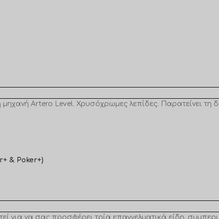
 μηχανή Artero Level. Χρυσόχρωμες λεπίδες. Παρατείνει τη 
r+ & Poker+)
εί για να σας προσφέρει τρία επαγγελματικά είδη, συμπερι