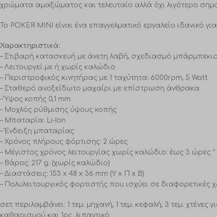
χρώματα αμαξώματος και τελευταίο αλλά όχι λιγότερο σημαν
Το POKER MINI είναι ένα επαγγελματικό εργαλείο ιδανικό γ
Χαρακτηριστικά:
– Στιβαρή κατασκευή με άνετη λαβή, σχεδιασμό μπάρμπεκιο
– Λειτουργεί με ή χωρίς καλώδιο
– Περιστροφικός κινητήρας με 1 ταχύτητα: 6000rpm, 5 Watt
– Σταθερό ανοξείδωτο μαχαίρι με επίστρωση άνθρακα
– Ύψος κοπής 0,1 mm
– Μοχλός ρύθμισης ύψους κοπής
– Μπαταρία: Li-Ion
– Ένδειξη μπαταρίας
– Χρόνος πλήρους φόρτισης: 2 ώρες
– Μέγιστος χρόνος λειτουργίας χωρίς καλώδιο: έως 3 ώρες *
– Βάρος: 217 g. (χωρίς καλώδιο)
– Διαστάσεις: 153 x 48 x 36 mm (Υ x Π x Β)
– Πολυλειτουργικός φορτιστής που ισχύει σε διαφορετικές 
σετ περιλαμβάνει: 1 τεμ. μηχανή, 1 τεμ. κεφαλή, 3 τεμ. χτένε
καθαρισμού και 1pc. λιπαντικό