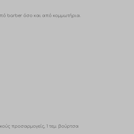
 από barber όσο και από κομμωτήρια.
ετικούς προσαρμογείς, 1 τεμ. βούρτσα