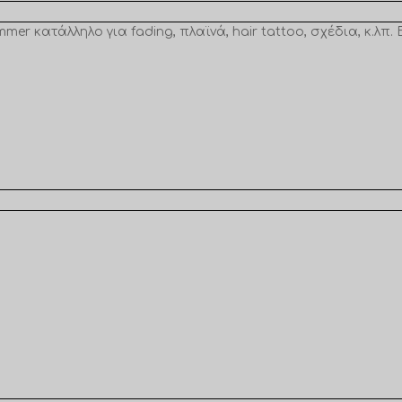
er κατάλληλο για fading, πλαϊνά, hair tattoo, σχέδια, κ.λπ