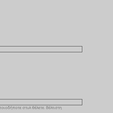
οιοδήποτε στυλ θέλετε. Βέλτιστη