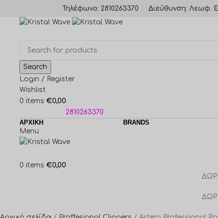
Τηλέφωνο: 2810263370
Διεύθυνση: Λεωφ. Ε
Search
Login / Register
Wishlist
€
0,00
0
items
ΤΗΛΕΦΩΝΑ:
2810263370
ΑΡΧΙΚΗ
BRANDS
Menu
€
0,00
0
items
ΔΩΡ
ΔΩΡ
Αρχική σελίδα
Proffesional Clippers
Artero Professional Po