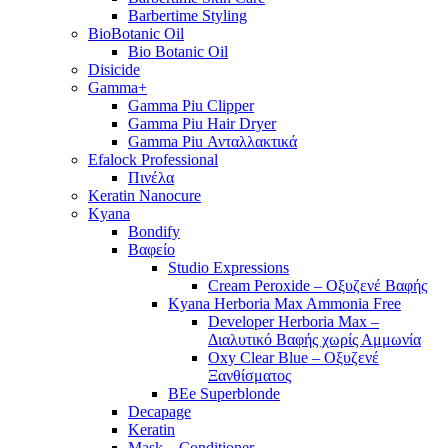
Barbertime Styling
BioBotanic Oil
Bio Botanic Oil
Disicide
Gamma+
Gamma Piu Clipper
Gamma Piu Hair Dryer
Gamma Piu Ανταλλακτικά
Efalock Professional
Πινέλα
Keratin Nanocure
Kyana
Bondify
Βαφείο
Studio Expressions
Cream Peroxide – Οξυζενέ Βαφής
Kyana Herboria Max Ammonia Free
Developer Herboria Max –
Διαλυτικό Βαφής χωρίς Αμμωνία
Oxy Clear Blue – Οξυζενέ
Ξανθίσματος
BEe Superblonde
Decapage
Keratin
Mask – Conditioner