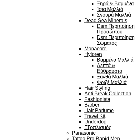
Ξηρά & Βαμμένα
Ίσια Μαλλιά
Σγουρά Μαλλιά
Dead Sea Minerals
Dsm Περιποίηση
Προσώπου
Dsm Περιποίηση
Σώματος
Monacore
Hyloren
Βαμμένα Μαλλιά
Λεπτά &
Εύθραυστα
Ξανθά Μαλλιά
Φριζέ Μαλλιά
Hair Styling
Anti Break Collection
Fashionista
Barber
Hair Parfume
Travel Kit
Underdog
Εξοπλισμός
Panasonic
Tattoo Pro Rapid Men