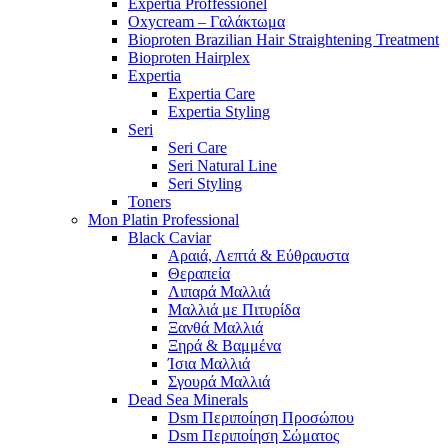
Expertia Proffessionel
Oxycream – Γαλάκτωμα
Bioproten Brazilian Hair Straightening Treatment
Bioproten Hairplex
Expertia
Expertia Care
Expertia Styling
Seri
Seri Care
Seri Natural Line
Seri Styling
Toners
Mon Platin Professional
Black Caviar
Αραιά, Λεπτά & Εύθραυστα
Θεραπεία
Λιπαρά Μαλλιά
Μαλλιά με Πιτυρίδα
Ξανθά Μαλλιά
Ξηρά & Βαμμένα
Ίσια Μαλλιά
Σγουρά Μαλλιά
Dead Sea Minerals
Dsm Περιποίηση Προσώπου
Dsm Περιποίηση Σώματος