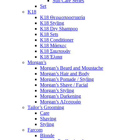
Sun Care Series
Set
K18
K18 Θερμοπροστασία
K18 Styling
K18 Dry Shampoo
K18 Sets
K18 Conditioner
K18 Μάσκες
K18 Σαμπουάν
K18 Έλαια
Morgan’s
Morgan’s Beard and Moustache
Morgan’s Hair and Body
Morgan’s Pomade / Styling
Morgan’s Shave / Facial
Morgan’s Styling
Morgan’s Darkening
Morgan’s Αξεσουάρ
Tailor’s Grooming
Care
Shaving
Styling
Farcom
Blonde