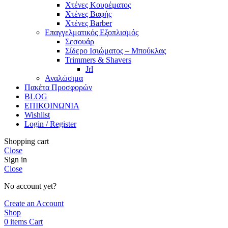
Χτένες Κουρέματος
Χτένες Βαφής
Χτένες Barber
Επαγγελματικός Εξοπλισμός
Σεσουάρ
Σίδερο Ισιώματος – Μπούκλας
Trimmers & Shavers
Jrl
Αναλώσιμα
Πακέτα Προσφορών
BLOG
ΕΠΙΚΟΙΝΩΝΙΑ
Wishlist
Login / Register
Shopping cart
Close
Sign in
Close
No account yet?
Create an Account
Shop
0
items
Cart