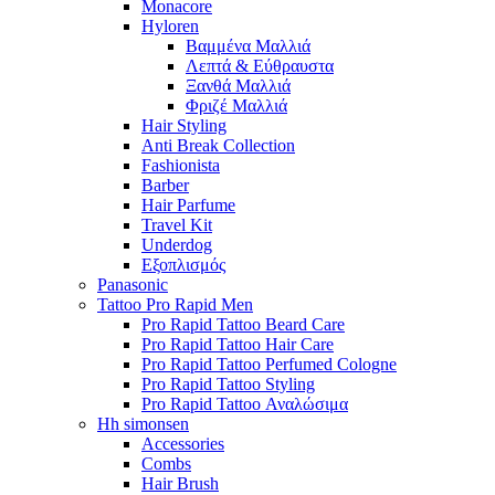
Monacore
Hyloren
Βαμμένα Μαλλιά
Λεπτά & Εύθραυστα
Ξανθά Μαλλιά
Φριζέ Μαλλιά
Hair Styling
Anti Break Collection
Fashionista
Barber
Hair Parfume
Travel Kit
Underdog
Εξοπλισμός
Panasonic
Tattoo Pro Rapid Men
Pro Rapid Tattoo Beard Care
Pro Rapid Tattoo Hair Care
Pro Rapid Tattoo Perfumed Cologne
Pro Rapid Tattoo Styling
Pro Rapid Tattoo Αναλώσιμα
Hh simonsen
Accessories
Combs
Hair Brush