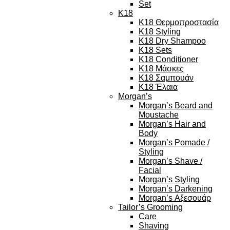
Set
K18
K18 Θερμοπροστασία
K18 Styling
K18 Dry Shampoo
K18 Sets
K18 Conditioner
K18 Μάσκες
K18 Σαμπουάν
K18 Έλαια
Morgan’s
Morgan’s Beard and
Moustache
Morgan’s Hair and
Body
Morgan’s Pomade /
Styling
Morgan’s Shave /
Facial
Morgan’s Styling
Morgan’s Darkening
Morgan’s Αξεσουάρ
Tailor’s Grooming
Care
Shaving