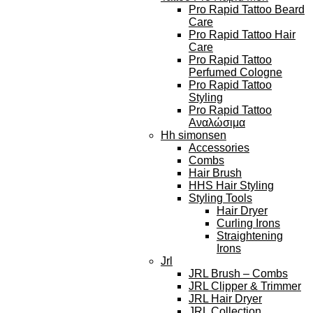
Pro Rapid Tattoo Beard
Care
Pro Rapid Tattoo Hair
Care
Pro Rapid Tattoo
Perfumed Cologne
Pro Rapid Tattoo
Styling
Pro Rapid Tattoo
Αναλώσιμα
Hh simonsen
Accessories
Combs
Hair Brush
HHS Hair Styling
Styling Tools
Hair Dryer
Curling Irons
Straightening
Irons
Jrl
JRL Brush – Combs
JRL Clipper & Trimmer
JRL Hair Dryer
JRL Collection