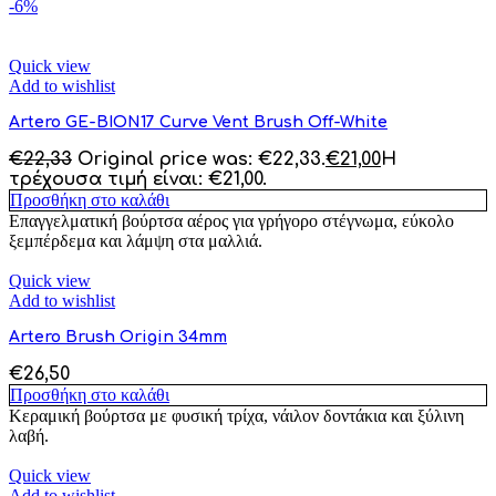
-6%
Quick view
Add to wishlist
Artero GE-BION17 Curve Vent Brush Off-White
€
22,33
Original price was: €22,33.
€
21,00
Η
τρέχουσα τιμή είναι: €21,00.
Προσθήκη στο καλάθι
Επαγγελματική βούρτσα αέρος για γρήγορο στέγνωμα, εύκολο
ξεμπέρδεμα και λάμψη στα μαλλιά.
Quick view
Add to wishlist
Artero Brush Origin 34mm
€
26,50
Προσθήκη στο καλάθι
Κεραμική βούρτσα με φυσική τρίχα, νάιλον δοντάκια και ξύλινη
λαβή.
Quick view
Add to wishlist