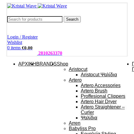
Search
Login / Register
Wishlist
0
items
€
0,00
ΤΗΛΕΦΩΝΑ:
2810263370
ΑΡΧΙΚΗ
BRANDS
Shop
Aristocut
Aristocut Ψαλίδια
Artero
Artero Accessories
Artero Brush
Proffesional Clippers
Artero Hair Dryer
Artero Straightener –
Curler
Ψαλίδια
Arren
Babyliss Pro
Εργαλεία Styling