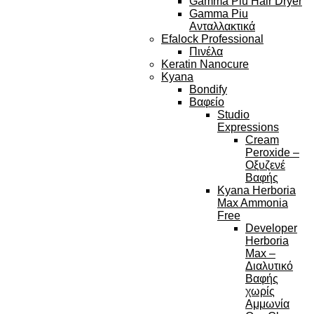
Gamma Piu Hair Dryer
Gamma Piu
Ανταλλακτικά
Efalock Professional
Πινέλα
Keratin Nanocure
Kyana
Bondify
Βαφείο
Studio
Expressions
Cream
Peroxide –
Οξυζενέ
Βαφής
Kyana Herboria
Max Ammonia
Free
Developer
Herboria
Max –
Διαλυτικό
Βαφής
χωρίς
Αμμωνία