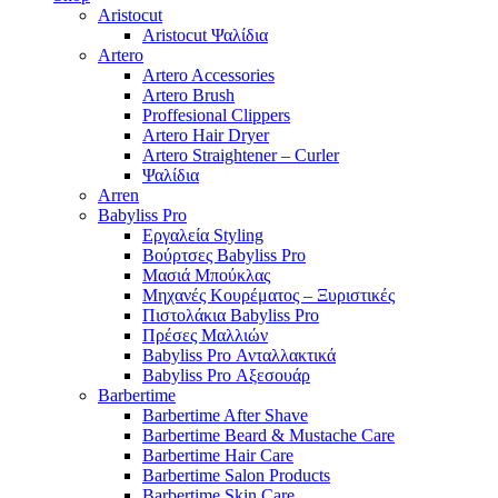
Aristocut
Aristocut Ψαλίδια
Artero
Artero Accessories
Artero Brush
Proffesional Clippers
Artero Hair Dryer
Artero Straightener – Curler
Ψαλίδια
Arren
Babyliss Pro
Εργαλεία Styling
Βούρτσες Babyliss Pro
Μασιά Μπούκλας
Μηχανές Κουρέματος – Ξυριστικές
Πιστολάκια Babyliss Pro
Πρέσες Μαλλιών
Babyliss Pro Ανταλλακτικά
Babyliss Pro Αξεσουάρ
Barbertime
Barbertime After Shave
Barbertime Beard & Mustache Care
Barbertime Hair Care
Barbertime Salon Products
Barbertime Skin Care