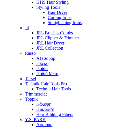
HHS Hair Styling
Styling Tools
Hair Dryer
Curling Irons
Straightening Irons
Jrl
JRL Brush – Combs
JRL Clipper & Trimmer
JRL Hair Dryer
JRL Collection
Rasso
Αξεσουάρ
Γιλέκο
Ποδιά
Ποδιά Μέσης
Tassel
Technik Hair Tools Pro
Technik Hair Tools
Trimmercide
Toppik
Κάλυψη
Πύκνωση
Hair Building Fibers
Y.S. PARK
Λισουάρ