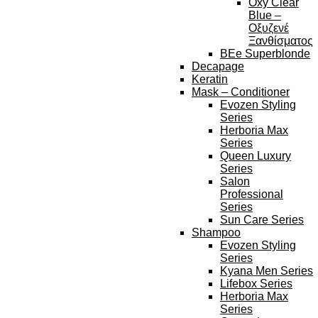
Oxy Clear
Blue –
Οξυζενέ
Ξανθίσματος
BEe Superblonde
Decapage
Keratin
Mask – Conditioner
Evozen Styling
Series
Herboria Max
Series
Queen Luxury
Series
Salon
Professional
Series
Sun Care Series
Shampoo
Evozen Styling
Series
Kyana Men Series
Lifebox Series
Herboria Max
Series