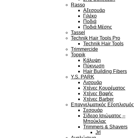
Rasso
Αξεσουάρ
Γιλέκο
Ποδιά
Ποδιά Μέσης
Tassel
Technik Hair Tools Pro
Technik Hair Tools
Trimmercide
Toppik
Κάλυψη
Πύκνωση
Hair Building Fibers
Y.S. PARK
Λισουάρ
Χτένες Κουρέματος
Χτένες Βαφής
Χτένες Barber
Επαγγελματικός Εξοπλισμός
Σεσουάρ
Σίδερο Ισιώματος –
Μπούκλας
Trimmers & Shavers
Jrl
Αναλώσιμα