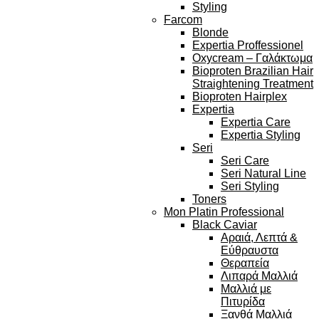
Styling
Farcom
Blonde
Expertia Proffessionel
Oxycream – Γαλάκτωμα
Bioproten Brazilian Hair
Straightening Treatment
Bioproten Hairplex
Expertia
Expertia Care
Expertia Styling
Seri
Seri Care
Seri Natural Line
Seri Styling
Toners
Mon Platin Professional
Black Caviar
Αραιά, Λεπτά &
Εύθραυστα
Θεραπεία
Λιπαρά Μαλλιά
Μαλλιά με
Πιτυρίδα
Ξανθά Μαλλιά