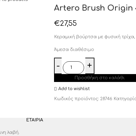
Artero Brush Origi
€
27,55
Κεραμική βούρτσα με φυσική τρίχα, 
Άμεσα διαθέσιμο
Προσθήκη στο καλάθι
Add to wishlist
Κωδικός προϊόντος:
28746
Κατηγορία
ΕΤΑΙΡΊΑ
ινη λαβή.