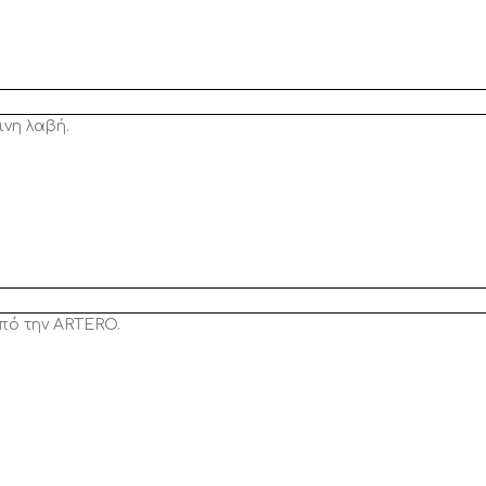
ινη λαβή.
πό την ARTERO.