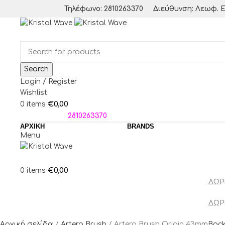
Τηλέφωνο: 2810263370
Διεύθυνση: Λεωφ. Ε
Search
Login / Register
Wishlist
€
0,00
0
items
ΤΗΛΕΦΩΝΑ:
2810263370
ΑΡΧΙΚΗ
BRANDS
Menu
€
0,00
0
items
ΔΩΡ
ΔΩΡ
Αρχική σελίδα
Artero Brush
Artero Brush Origin 43mm
Back