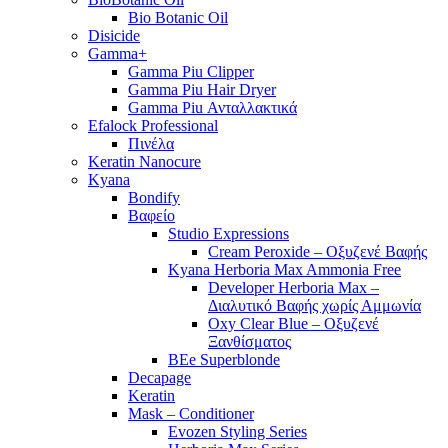
Bio Botanic Oil
Disicide
Gamma+
Gamma Piu Clipper
Gamma Piu Hair Dryer
Gamma Piu Ανταλλακτικά
Efalock Professional
Πινέλα
Keratin Nanocure
Kyana
Bondify
Βαφείο
Studio Expressions
Cream Peroxide – Οξυζενέ Βαφής
Kyana Herboria Max Ammonia Free
Developer Herboria Max –
Διαλυτικό Βαφής χωρίς Αμμωνία
Oxy Clear Blue – Οξυζενέ
Ξανθίσματος
BEe Superblonde
Decapage
Keratin
Mask – Conditioner
Evozen Styling Series