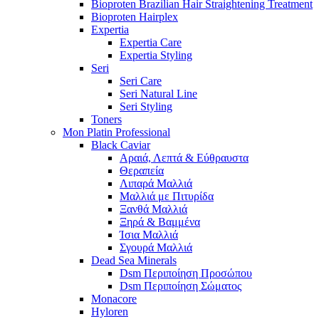
Bioproten Brazilian Hair Straightening Treatment
Bioproten Hairplex
Expertia
Expertia Care
Expertia Styling
Seri
Seri Care
Seri Natural Line
Seri Styling
Toners
Mon Platin Professional
Black Caviar
Αραιά, Λεπτά & Εύθραυστα
Θεραπεία
Λιπαρά Μαλλιά
Μαλλιά με Πιτυρίδα
Ξανθά Μαλλιά
Ξηρά & Βαμμένα
Ίσια Μαλλιά
Σγουρά Μαλλιά
Dead Sea Minerals
Dsm Περιποίηση Προσώπου
Dsm Περιποίηση Σώματος
Monacore
Hyloren