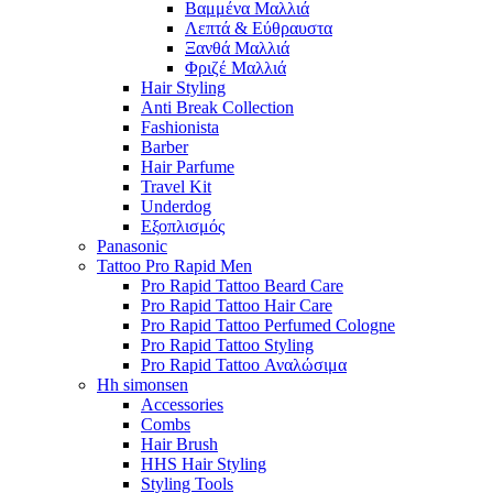
Βαμμένα Μαλλιά
Λεπτά & Εύθραυστα
Ξανθά Μαλλιά
Φριζέ Μαλλιά
Hair Styling
Anti Break Collection
Fashionista
Barber
Hair Parfume
Travel Kit
Underdog
Εξοπλισμός
Panasonic
Tattoo Pro Rapid Men
Pro Rapid Tattoo Beard Care
Pro Rapid Tattoo Hair Care
Pro Rapid Tattoo Perfumed Cologne
Pro Rapid Tattoo Styling
Pro Rapid Tattoo Αναλώσιμα
Hh simonsen
Accessories
Combs
Hair Brush
HHS Hair Styling
Styling Tools