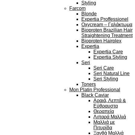
Styling
Farcom
Blonde
Expertia Proffessionel
Oxycream – Γαλάκτωμα
Bioproten Brazilian Hair
Straightening Treatment
Bioproten Hairplex
Expertia
Expertia Care
Expertia Styling
Seri
Seri Care
Seri Natural Line
Seri Styling
Toners
Mon Platin Professional
Black Caviar
Αραιά, Λεπτά &
Εύθραυστα
Θεραπεία
Λιπαρά Μαλλιά
Μαλλιά με
Πιτυρίδα
Ξανθά Μαλλιά