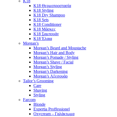
K18
K18 Θερμοπροστασία
K18 Styling
K18 Dry Shampoo
K18 Sets
K18 Conditioner
K18 Μάσκες
K18 Σαμπουάν
K18 Έλαια
Morgan’s
Morgan’s Beard and Moustache
Morgan’s Hair and Body
Morgan’s Pomade / Styling
Morgan’s Shave / Facial
Morgan’s Styling
Morgan’s Darkening
Morgan’s Αξεσουάρ
Tailor’s Grooming
Care
Shaving
Styling
Farcom
Blonde
Expertia Proffessionel
Oxycream – Γαλάκτωμα