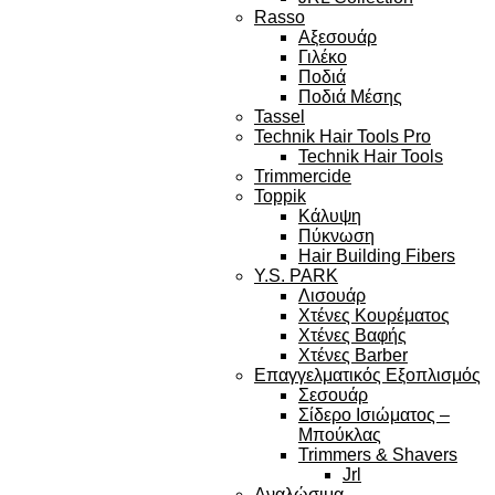
Rasso
Αξεσουάρ
Γιλέκο
Ποδιά
Ποδιά Μέσης
Tassel
Technik Hair Tools Pro
Technik Hair Tools
Trimmercide
Toppik
Κάλυψη
Πύκνωση
Hair Building Fibers
Y.S. PARK
Λισουάρ
Χτένες Κουρέματος
Χτένες Βαφής
Χτένες Barber
Επαγγελματικός Εξοπλισμός
Σεσουάρ
Σίδερο Ισιώματος –
Μπούκλας
Trimmers & Shavers
Jrl
Αναλώσιμα