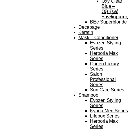
Oxy Clear
Blue –
Οξυζενέ
Ξανθίσματος
BEe Superblonde
Decapage
Keratin
Mask – Conditioner
Evozen Styling
Series
Herboria Max
Series
Queen Luxury
Series
Salon
Professional
Series
Sun Care Series
Shampoo
Evozen Styling
Series
Kyana Men Series
Lifebox Series
Herboria Max
Series