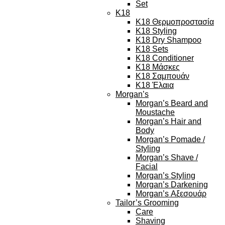
Set
K18
K18 Θερμοπροστασία
K18 Styling
K18 Dry Shampoo
K18 Sets
K18 Conditioner
K18 Μάσκες
K18 Σαμπουάν
K18 Έλαια
Morgan’s
Morgan’s Beard and
Moustache
Morgan’s Hair and
Body
Morgan’s Pomade /
Styling
Morgan’s Shave /
Facial
Morgan’s Styling
Morgan’s Darkening
Morgan’s Αξεσουάρ
Tailor’s Grooming
Care
Shaving