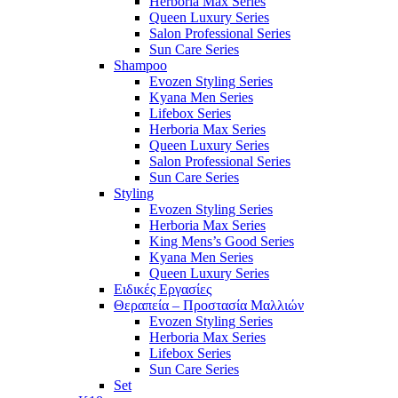
Herboria Max Series
Queen Luxury Series
Salon Professional Series
Sun Care Series
Shampoo
Evozen Styling Series
Kyana Men Series
Lifebox Series
Herboria Max Series
Queen Luxury Series
Salon Professional Series
Sun Care Series
Styling
Evozen Styling Series
Herboria Max Series
King Mens’s Good Series
Kyana Men Series
Queen Luxury Series
Ειδικές Εργασίες
Θεραπεία – Προστασία Μαλλιών
Evozen Styling Series
Herboria Max Series
Lifebox Series
Sun Care Series
Set