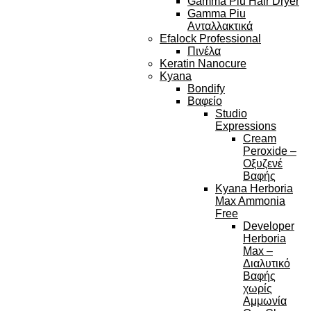
Gamma Piu Hair Dryer
Gamma Piu
Ανταλλακτικά
Efalock Professional
Πινέλα
Keratin Nanocure
Kyana
Bondify
Βαφείο
Studio
Expressions
Cream
Peroxide –
Οξυζενέ
Βαφής
Kyana Herboria
Max Ammonia
Free
Developer
Herboria
Max –
Διαλυτικό
Βαφής
χωρίς
Αμμωνία