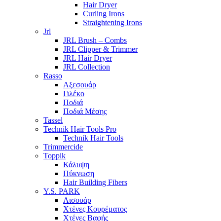
Hair Dryer
Curling Irons
Straightening Irons
Jrl
JRL Brush – Combs
JRL Clipper & Trimmer
JRL Hair Dryer
JRL Collection
Rasso
Αξεσουάρ
Γιλέκο
Ποδιά
Ποδιά Μέσης
Tassel
Technik Hair Tools Pro
Technik Hair Tools
Trimmercide
Toppik
Κάλυψη
Πύκνωση
Hair Building Fibers
Y.S. PARK
Λισουάρ
Χτένες Κουρέματος
Χτένες Βαφής