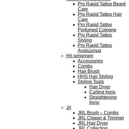
Pro Rapid Tattoo Beard
Care
Pro Rapid Tattoo Hair
Care
Pro Rapid Tattoo
Perfumed Cologne
Pro Rapid Tattoo
Styling
Pro Rapid Tattoo
Αναλώσιμα
Hh simonsen
Accessories
Combs
Hair Brush
HHS Hair Styling
Styling Tools
Hair Dryer
Curling Irons
Straightening
Irons
Jrl
JRL Brush – Combs
JRL Clipper & Trimmer
JRL Hair Dryer
JRL Collection