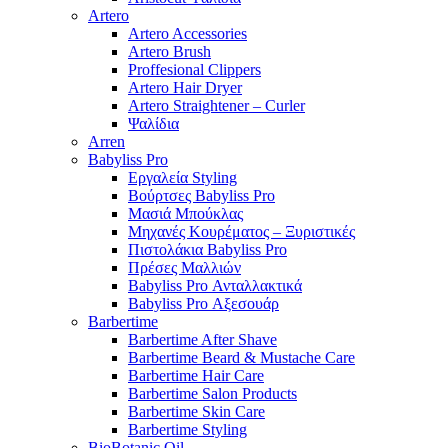
Artero
Artero Accessories
Artero Brush
Proffesional Clippers
Artero Hair Dryer
Artero Straightener – Curler
Ψαλίδια
Arren
Babyliss Pro
Εργαλεία Styling
Βούρτσες Babyliss Pro
Μασιά Μπούκλας
Μηχανές Κουρέματος – Ξυριστικές
Πιστολάκια Babyliss Pro
Πρέσες Μαλλιών
Babyliss Pro Ανταλλακτικά
Babyliss Pro Αξεσουάρ
Barbertime
Barbertime After Shave
Barbertime Beard & Mustache Care
Barbertime Hair Care
Barbertime Salon Products
Barbertime Skin Care
Barbertime Styling
BioBotanic Oil