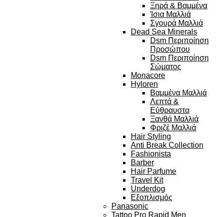
Ξηρά & Βαμμένα
Ίσια Μαλλιά
Σγουρά Μαλλιά
Dead Sea Minerals
Dsm Περιποίηση
Προσώπου
Dsm Περιποίηση
Σώματος
Monacore
Hyloren
Βαμμένα Μαλλιά
Λεπτά &
Εύθραυστα
Ξανθά Μαλλιά
Φριζέ Μαλλιά
Hair Styling
Anti Break Collection
Fashionista
Barber
Hair Parfume
Travel Kit
Underdog
Εξοπλισμός
Panasonic
Tattoo Pro Rapid Men