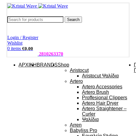
Search
Login / Register
Wishlist
0
items
€
0,00
ΤΗΛΕΦΩΝΑ:
2810263370
ΑΡΧΙΚΗ
BRANDS
Shop
Aristocut
Aristocut Ψαλίδια
Artero
Artero Accessories
Artero Brush
Proffesional Clippers
Artero Hair Dryer
Artero Straightener –
Curler
Ψαλίδια
Arren
Babyliss Pro
Εργαλεία Styling