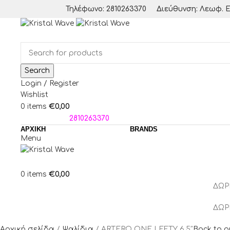
Τηλέφωνο: 2810263370
Διεύθυνση: Λεωφ. Ε
Search
Login / Register
Wishlist
€
0,00
0
items
ΤΗΛΕΦΩΝΑ:
2810263370
ΑΡΧΙΚΗ
BRANDS
Menu
€
0,00
0
items
ΔΩΡ
ΔΩΡ
Αρχική σελίδα
Ψαλίδια
ARTERO ONE LEFTY 6,5″
Back to p