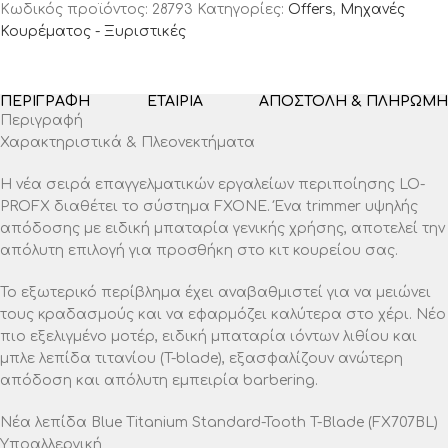
Κωδικός προϊόντος:
28793
Κατηγορίες:
Offers
,
Μηχανές
Κουρέματος - Ξυριστικές
ΠΕΡΙΓΡΑΦΉ
ΕΤΑΙΡΊΑ
ΑΠΟΣΤΟΛΉ & ΠΛΗΡΩΜΉ
Περιγραφή
Χαρακτηριστικά & Πλεονεκτήματα
Η νέα σειρά επαγγελματικών εργαλείων περιποίησης LO-
PROFX διαθέτει το σύστημα FXONE. Ένα trimmer υψηλής
απόδοσης με ειδική μπαταρία γενικής χρήσης, αποτελεί την
απόλυτη επιλογή για προσθήκη στο κιτ κουρείου σας.
Το εξωτερικό περίβλημα έχει αναβαθμιστεί για να μειώνει
τους κραδασμούς και να εφαρμόζει καλύτερα στο χέρι. Νέο
πιο εξελιγμένο μοτέρ, ειδική μπαταρία ιόντων λιθίου και
μπλε λεπίδα τιτανίου (T-blade), εξασφαλίζουν ανώτερη
απόδοση και απόλυτη εμπειρία barbering.
Νέα λεπίδα Blue Titanium Standard-Tooth T-Blade (FX707BL)
Υποαλλεργική